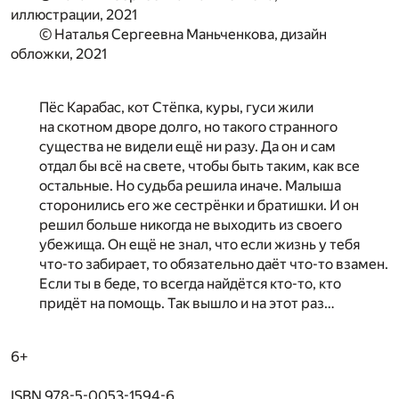
иллюстрации, 2021
© Наталья Сергеевна Маньченкова, дизайн
обложки, 2021
Пёс Карабас, кот Стёпка, куры, гуси жили
на скотном дворе долго, но такого странного
существа не видели ещё ни разу. Да он и сам
отдал бы всё на свете, чтобы быть таким, как все
остальные. Но судьба решила иначе. Малыша
сторонились его же сестрёнки и братишки. И он
решил больше никогда не выходить из своего
убежища. Он ещё не знал, что если жизнь у тебя
что-то забирает, то обязательно даёт что-то взамен.
Если ты в беде, то всегда найдётся кто-то, кто
придёт на помощь. Так вышло и на этот раз…
6+
ISBN 978-5-0053-1594-6