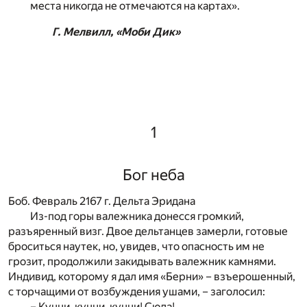
места никогда не отмечаются на картах».
Г. Мелвилл, «Моби Дик»
1
Бог неба
Боб. Февраль 2167 г. Дельта Эридана
Из-под горы валежника донесся громкий,
разъяренный визг. Двое дельтанцев замерли, готовые
броситься наутек, но, увидев, что опасность им не
грозит, продолжили закидывать валежник камнями.
Индивид, которому я дал имя «Берни» – взъерошенный,
с торчащими от возбуждения ушами, – заголосил:
– Куцци, куцци, куцци! Сюда!