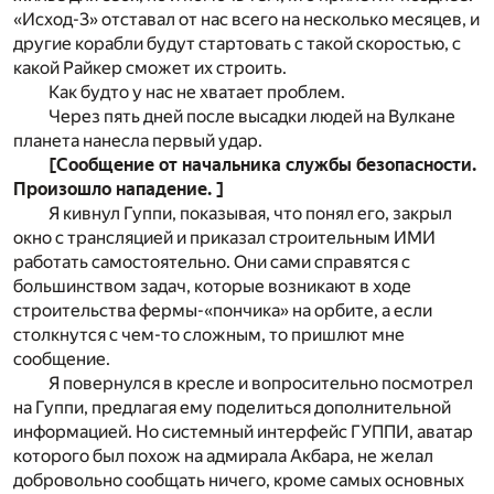
«Исход-3» отставал от нас всего на несколько месяцев, и
другие корабли будут стартовать с такой скоростью, с
какой Райкер сможет их строить.
Как будто у нас не хватает проблем.
Через пять дней после высадки людей на Вулкане
планета нанесла первый удар.
[Сообщение от начальника службы безопасности.
Произошло нападение. ]
Я кивнул Гуппи, показывая, что понял его, закрыл
окно с трансляцией и приказал строительным ИМИ
работать самостоятельно. Они сами справятся с
большинством задач, которые возникают в ходе
строительства фермы-«пончика» на орбите, а если
столкнутся с чем-то сложным, то пришлют мне
сообщение.
Я повернулся в кресле и вопросительно посмотрел
на Гуппи, предлагая ему поделиться дополнительной
информацией. Но системный интерфейс ГУППИ, аватар
которого был похож на адмирала Акбара, не желал
добровольно сообщать ничего, кроме самых основных