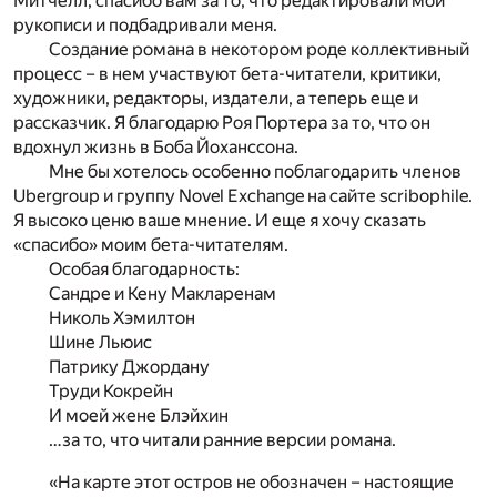
Митчелл, спасибо вам за то, что редактировали мои
рукописи и подбадривали меня.
Создание романа в некотором роде коллективный
процесс – в нем участвуют бета-читатели, критики,
художники, редакторы, издатели, а теперь еще и
рассказчик. Я благодарю Роя Портера за то, что он
вдохнул жизнь в Боба Йоханссона.
Мне бы хотелось особенно поблагодарить членов
Ubergroup и группу Novel Exchange на сайте scribophile.
Я высоко ценю ваше мнение. И еще я хочу сказать
«спасибо» моим бета-читателям.
Особая благодарность:
Сандре и Кену Макларенам
Николь Хэмилтон
Шине Льюис
Патрику Джордану
Труди Кокрейн
И моей жене Блэйхин
…за то, что читали ранние версии романа.
«На карте этот остров не обозначен – настоящие