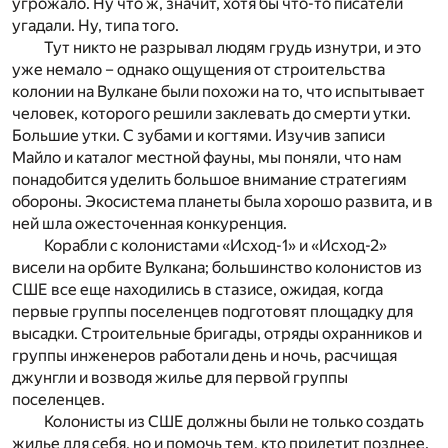
угрожало. Ну что ж, значит, хотя бы что-то писатели
угадали. Ну, типа того.
Тут никто не разрывал людям грудь изнутри, и это
уже немало – однако ощущения от строительства
колонии на Вулкане были похожи на то, что испытывает
человек, которого решили заклевать до смерти утки.
Большие утки. С зубами и когтями. Изучив записи
Майло и каталог местной фауны, мы поняли, что нам
понадобится уделить большое внимание стратегиям
обороны. Экосистема планеты была хорошо развита, и в
ней шла ожесточенная конкуренция.
Корабли с колонистами «Исход-1» и «Исход-2»
висели на орбите Вулкана; большинство колонистов из
СШЕ все еще находились в стазисе, ожидая, когда
первые группы поселенцев подготовят площадку для
высадки. Строительные бригады, отряды охранников и
группы инженеров работали день и ночь, расчищая
джунгли и возводя жилье для первой группы
поселенцев.
Колонисты из СШЕ должны были не только создать
жилье для себя, но и помочь тем, кто прилетит позднее.