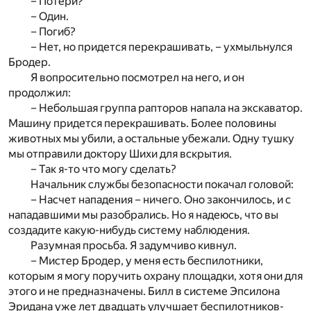
– Потери?
– Один.
– Погиб?
– Нет, но придется перекрашивать, – ухмыльнулся
Бродер.
Я вопросительно посмотрел на него, и он
продолжил:
– Небольшая группа рапторов напала на экскаватор.
Машину придется перекрашивать. Более половины
животных мы убили, а остальные убежали. Одну тушку
мы отправили доктору Шихи для вскрытия.
– Так я-то что могу сделать?
Начальник службы безопасности покачал головой:
– Насчет нападения – ничего. Оно закончилось, и с
нападавшими мы разобрались. Но я надеюсь, что вы
создадите какую-нибудь систему наблюдения.
Разумная просьба. Я задумчиво кивнул.
– Мистер Бродер, у меня есть беспилотники,
которым я могу поручить охрану площадки, хотя они для
этого и не предназначены. Билл в системе Эпсилона
Эридана уже лет двадцать улучшает беспилотников-