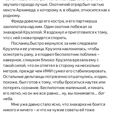
звучало гораздо лучше. Охотничий отряд был частью
хексги Архимеда, к которому я, в общем, относился как к
родному.
Фреда довели до его костра, и его партнерша
захлопотала над ним. Один охотник побежал за
знахаркой Круэллой. Я вздохнул и приготовился к тому,
что с ней снова придется спорить.
Посланец быстро вернулся; за ним следовали
Круэлла и ее ученица. Круэлла наклонилась, чтобы
осмотреть рану, а я подвел беспилотник поближе –
наверное, слишком близко: Круэлла врезала ему с
такой силой, что он отлетел в сторону на несколько
метров, прежде чем ИМИ сумел его стабилизировать.
Остальные дельтанцы потрясенно отшатнулись, и один,
похоже, был готов к тому, чтобы броситься наутек или
потерять сознание. Беспилотник маленький, и пинать
его легко, но он же все равно… ну, вы понимаете…
бог
неба
.
Мне уже давно стало ясно, что знахарка не боится
никого и ничего – и что на чужие советы ей тоже