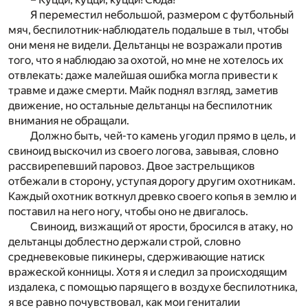
Я переместил небольшой, размером с футбольный
мяч, беспилотник-наблюдатель подальше в тыл, чтобы
они меня не видели. Дельтанцы не возражали против
того, что я наблюдаю за охотой, но мне не хотелось их
отвлекать: даже малейшая ошибка могла привести к
травме и даже смерти. Майк поднял взгляд, заметив
движение, но остальные дельтанцы на беспилотник
внимания не обращали.
Должно быть, чей-то камень угодил прямо в цель, и
свиноид выскочил из своего логова, завывая, словно
рассвирепевший паровоз. Двое застрельщиков
отбежали в сторону, уступая дорогу другим охотникам.
Каждый охотник воткнул древко своего копья в землю и
поставил на него ногу, чтобы оно не двигалось.
Свиноид, визжащий от ярости, бросился в атаку, но
дельтанцы доблестно держали строй, словно
средневековые пикинеры, сдерживающие натиск
вражеской конницы. Хотя я и следил за происходящим
издалека, с помощью парящего в воздухе беспилотника,
я все равно почувствовал, как мои гениталии