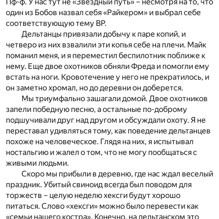
Пф-ф. У нас тут не «Звездный путь» – несмотря на то, что
один из Бобов назвал себя «Райкером» и выбрал себе
соответствующую тему ВР.
Дельтанцы привязали добычу к паре копий, и
четверо из них взвалили эти копья себе на плечи. Майк
поманил меня, и я переместил беспилотник поближе к
нему. Еще двое охотников обняли Фреда и помогли ему
встать на ноги. Кровотечение у него не прекратилось, и
он заметно хромал, но до деревни он доберется.
Мы триумфально зашагали домой. Двое охотников
запели победную песню, а остальные по-доброму
подшучивали друг над другом и обсуждали охоту. Я не
переставал удивляться тому, как поведение дельтанцев
похоже на человеческое. Глядя на них, я испытывал
ностальгию и жалел о том, что не могу пообщаться с
живыми людьми.
Скоро мы прибыли в деревню, где нас ждал веселый
праздник. Убитый свиноид всегда был поводом для
торжеств – целую неделю хексги будут хорошо
питаться. Слово «хексги» можно было перевести как
«семьи нашего костра». Конечно, на дельтанском это