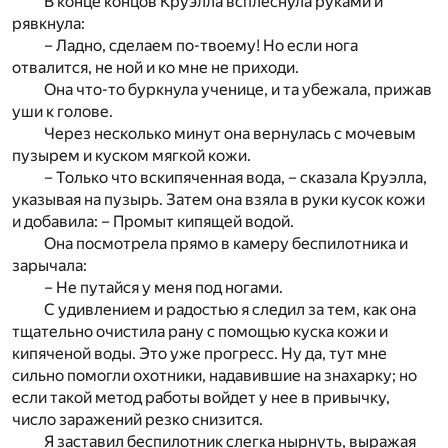
В конце концов Круэлла всплеснула руками и
рявкнула:
– Ладно, сделаем по-твоему! Но если нога
отвалится, не ной и ко мне не приходи.
Она что-то буркнула ученице, и та убежала, прижав
уши к голове.
Через несколько минут она вернулась с мочевым
пузырем и куском мягкой кожи.
– Только что вскипяченная вода, – сказала Круэлла,
указывая на пузырь. Затем она взяла в руки кусок кожи
и добавила: – Промыт кипящей водой.
Она посмотрела прямо в камеру беспилотника и
зарычала:
– Не путайся у меня под ногами.
С удивлением и радостью я следил за тем, как она
тщательно очистила рану с помощью куска кожи и
кипяченой воды. Это уже прогресс. Ну да, тут мне
сильно помогли охотники, надавившие на знахарку; но
если такой метод работы войдет у нее в привычку,
число заражений резко снизится.
Я заставил беспилотник слегка нырнуть, выражая