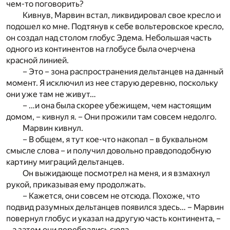
чем-то поговорить?
Кивнув, Марвин встал, ликвидировал свое кресло и
подошел ко мне. Подтянув к себе вольтеровское кресло,
он создал над столом глобус Эдема. Небольшая часть
одного из континентов на глобусе была очерчена
красной линией.
– Это – зона распространения дельтанцев на данный
момент. Я исключил из нее старую деревню, поскольку
они уже там не живут…
– …и она была скорее убежищем, чем настоящим
домом, – кивнул я. – Они прожили там совсем недолго.
Марвин кивнул.
– В общем, я тут кое-что накопал – в буквальном
смысле слова – и получил довольно правдоподобную
картину миграций дельтанцев.
Он выжидающе посмотрел на меня, и я взмахнул
рукой, приказывая ему продолжать.
– Кажется, они совсем не отсюда. Похоже, что
подвид разумных дельтанцев появился здесь… – Марвин
повернул глобус и указал на другую часть континента, –
…а затем они перебрались сюда.