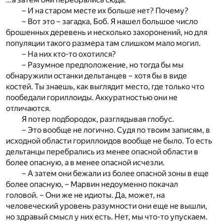
– И на старом месте их больше нет? Почему?
– Вот это – загадка, Боб. Я нашел большое число
брошенных деревень и несколько захоронений, но для
популяции такого размера там слишком мало могил.
– На них кто-то охотился?
– Разумное предположение, но тогда бы мы
обнаружили останки дельтанцев – хотя бы в виде
костей. Ты знаешь, как выглядит место, где только что
пообедали гориллоиды. Аккуратностью они не
отличаются.
Я потер подбородок, разглядывая глобус.
– Это вообще не логично. Судя по твоим записям, в
исходной области гориллоидов вообще не было. То есть
дельтанцы перебрались из менее опасной области в
более опасную, а в менее опасной исчезли.
– А затем они бежали из более опасной зоны в еще
более опасную, – Марвин недоуменно покачал
головой. – Они же не идиоты. Да, может, на
человеческий уровень разумности они еще не вышли,
но здравый смысл у них есть. Нет, мы что-то упускаем.