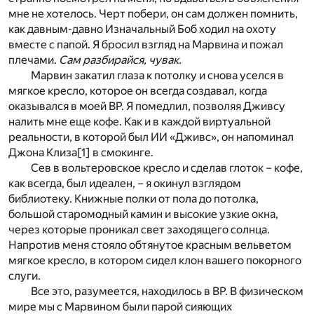
мне не хотелось. Черт побери, он сам должен помнить,
как давным-давно Изначальный Боб ходил на охоту
вместе с папой. Я бросил взгляд на Марвина и пожал
плечами.
Сам разбирайся, чувак.
Марвин закатил глаза к потолку и снова уселся в
мягкое кресло, которое он всегда создавал, когда
оказывался в моей ВР. Я помедлил, позволяя Дживсу
налить мне еще кофе. Как и в каждой виртуальной
реальности, в которой был ИИ «Дживс», он напоминал
Джона Клиза
[1]
в смокинге.
Сев в вольтеровское кресло и сделав глоток – кофе,
как всегда, был идеален, – я окинул взглядом
библиотеку. Книжные полки от пола до потолка,
большой старомодный камин и высокие узкие окна,
через которые проникал свет заходящего солнца.
Напротив меня стояло обтянутое красным вельветом
мягкое кресло, в котором сидел клон вашего покорного
слуги.
Все это, разумеется, находилось в ВР. В физическом
мире мы с Марвином были парой сияющих