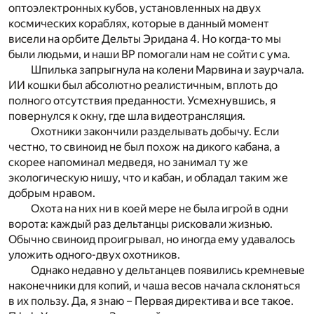
оптоэлектронных кубов, установленных на двух
космических кораблях, которые в данный момент
висели на орбите Дельты Эридана 4. Но когда-то мы
были людьми, и наши ВР помогали нам не сойти с ума.
Шпилька запрыгнула на колени Марвина и заурчала.
ИИ кошки был абсолютно реалистичным, вплоть до
полного отсутствия преданности. Усмехнувшись, я
повернулся к окну, где шла видеотрансляция.
Охотники закончили разделывать добычу. Если
честно, то свиноид не был похож на дикого кабана, а
скорее напоминал медведя, но занимал ту же
экологическую нишу, что и кабан, и обладал таким же
добрым нравом.
Охота на них ни в коей мере не была игрой в одни
ворота: каждый раз дельтанцы рисковали жизнью.
Обычно свиноид проигрывал, но иногда ему удавалось
уложить одного-двух охотников.
Однако недавно у дельтанцев появились кремневые
наконечники для копий, и чаша весов начала склоняться
в их пользу. Да, я знаю – Первая директива и все такое.