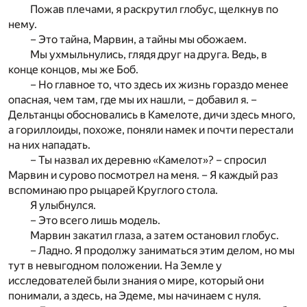
Пожав плечами, я раскрутил глобус, щелкнув по
нему.
– Это тайна, Марвин, а тайны мы обожаем.
Мы ухмыльнулись, глядя друг на друга. Ведь, в
конце концов, мы же Боб.
– Но главное то, что здесь их жизнь гораздо менее
опасная, чем там, где мы их нашли, – добавил я. –
Дельтанцы обосновались в Камелоте, дичи здесь много,
а гориллоиды, похоже, поняли намек и почти перестали
на них нападать.
– Ты назвал их деревню «Камелот»? – спросил
Марвин и сурово посмотрел на меня. – Я каждый раз
вспоминаю про рыцарей Круглого стола.
Я улыбнулся.
– Это всего лишь модель.
Марвин закатил глаза, а затем остановил глобус.
– Ладно. Я продолжу заниматься этим делом, но мы
тут в невыгодном положении. На Земле у
исследователей были знания о мире, который они
понимали, а здесь, на Эдеме, мы начинаем с нуля.