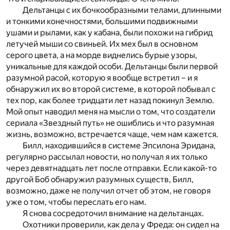
Дельтанцы с их бочкообразными телами, длинными
и тонкими конечностями, большими подвижными
ушами и рылами, как у кабана, были похожи на гибрид
летучей мыши со свиньей. Их мех был в основном
серого цвета, а на морде виднелись бурые узоры,
уникальные для каждой особи. Дельтанцы были первой
разумной расой, которую я вообще встретил – и я
обнаружил их во второй системе, в которой побывал с
тех пор, как более тридцати лет назад покинул Землю.
Мой опыт наводил меня на мысли о том, что создатели
сериала «Звездный путь» не ошиблись и что разумная
жизнь, возможно, встречается чаще, чем нам кажется.
Билл, находившийся в системе Эпсилона Эридана,
регулярно рассылал новости, но получал я их только
через девятнадцать лет после отправки. Если какой-то
другой Боб обнаружил разумных существ, Билл,
возможно, даже не получил отчет об этом, не говоря
уже о том, чтобы переслать его нам.
Я снова сосредоточил внимание на дельтанцах.
Охотники проверили, как дела у Фреда: он сидел на