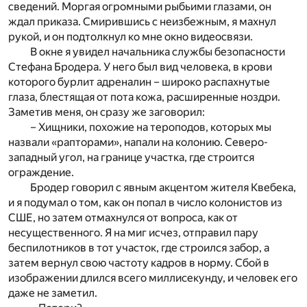
сведений. Моргая огромными рыбьими глазами, он
ждал приказа. Смирившись с неизбежным, я махнул
рукой, и он подтолкнул ко мне окно видеосвязи.
В окне я увидел начальника службы безопасности
Стефана Бродера. У него был вид человека, в крови
которого бурлит адреналин – широко распахнутые
глаза, блестящая от пота кожа, расширенные ноздри.
Заметив меня, он сразу же заговорил:
– Хищники, похожие на тероподов, которых мы
назвали «рапторами», напали на колонию. Северо-
западный угол, на границе участка, где строится
ограждение.
Бродер говорил с явным акцентом жителя Квебека,
и я подумал о том, как он попал в число колонистов из
СШЕ, но затем отмахнулся от вопроса, как от
несущественного. Я на миг исчез, отправил пару
беспилотников в тот участок, где строился забор, а
затем вернул свою частоту кадров в норму. Сбой в
изображении длился всего миллисекунду, и человек его
даже не заметил.