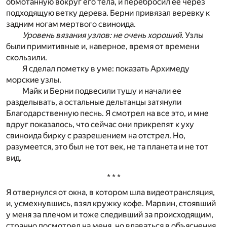
обмотанную вокруг его тела, и перебросил ее через
подходящую ветку дерева. Берни привязал веревку к
задним ногам мертвого свиноида.
Уровень вязания узлов: не очень хороший.
Узлы
были примитивные и, наверное, время от времени
скользили.
Я сделал пометку в уме: показать Архимеду
морские узлы.
Майк и Берни подвесили тушу и начали ее
разделывать, а остальные дельтанцы затянули
Благодарственную песнь. Я смотрел на все это, и мне
вдруг показалось, что сейчас они прикрепят к уху
свиноида бирку с разрешением на отстрел. Но,
разумеется, это был не тот век, не та планета и не тот
вид.
* * *
Я отвернулся от окна, в котором шла видеотрансляция,
и, усмехнувшись, взял кружку кофе. Марвин, стоявший
у меня за плечом и тоже следивший за происходящим,
странно посмотрел на меня, но вдаваться в объяснения