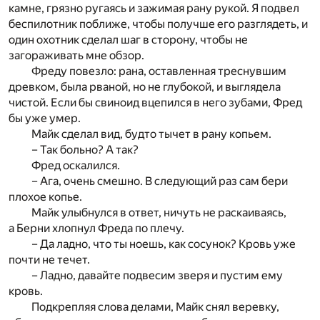
камне, грязно ругаясь и зажимая рану рукой. Я подвел
беспилотник поближе, чтобы получше его разглядеть, и
один охотник сделал шаг в сторону, чтобы не
загораживать мне обзор.
Фреду повезло: рана, оставленная треснувшим
древком, была рваной, но не глубокой, и выглядела
чистой. Если бы свиноид вцепился в него зубами, Фред
бы уже умер.
Майк сделал вид, будто тычет в рану копьем.
– Так больно? А так?
Фред оскалился.
– Ага, очень смешно. В следующий раз сам бери
плохое копье.
Майк улыбнулся в ответ, ничуть не раскаиваясь,
а Берни хлопнул Фреда по плечу.
– Да ладно, что ты ноешь, как сосунок? Кровь уже
почти не течет.
– Ладно, давайте подвесим зверя и пустим ему
кровь.
Подкрепляя слова делами, Майк снял веревку,