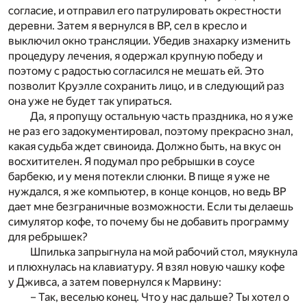
согласие, и отправил его патрулировать окрестности
деревни. Затем я вернулся в ВР, сел в кресло и
выключил окно трансляции. Убедив знахарку изменить
процедуру лечения, я одержал крупную победу и
поэтому с радостью согласился не мешать ей. Это
позволит Круэлле сохранить лицо, и в следующий раз
она уже не будет так упираться.
Да, я пропущу остальную часть праздника, но я уже
не раз его задокументировал, поэтому прекрасно знал,
какая судьба ждет свиноида. Должно быть, на вкус он
восхитителен. Я подумал про ребрышки в соусе
барбекю, и у меня потекли слюнки. В пище я уже не
нуждался, я же компьютер, в конце концов, но ведь ВР
дает мне безграничные возможности. Если ты делаешь
симулятор кофе, то почему бы не добавить программу
для ребрышек?
Шпилька запрыгнула на мой рабочий стол, мяукнула
и плюхнулась на клавиатуру. Я взял новую чашку кофе
у Дживса, а затем повернулся к Марвину:
– Так, веселью конец. Что у нас дальше? Ты хотел о