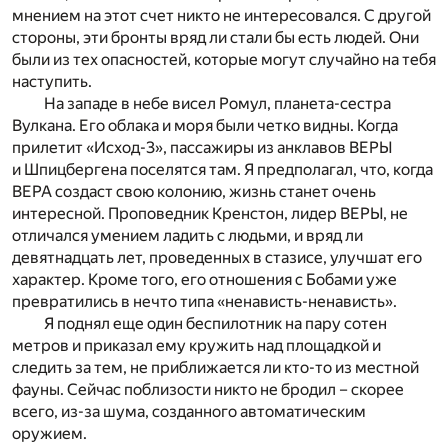
мнением на этот счет никто не интересовался. С другой
стороны, эти бронты вряд ли стали бы есть людей. Они
были из тех опасностей, которые могут случайно на тебя
наступить.
На западе в небе висел Ромул, планета-сестра
Вулкана. Его облака и моря были четко видны. Когда
прилетит «Исход-3», пассажиры из анклавов ВЕРЫ
и Шпицбергена поселятся там. Я предполагал, что, когда
ВЕРА создаст свою колонию, жизнь станет очень
интересной. Проповедник Кренстон, лидер ВЕРЫ, не
отличался умением ладить с людьми, и вряд ли
девятнадцать лет, проведенных в стазисе, улучшат его
характер. Кроме того, его отношения с Бобами уже
превратились в нечто типа «ненависть-ненависть».
Я поднял еще один беспилотник на пару сотен
метров и приказал ему кружить над площадкой и
следить за тем, не приближается ли кто-то из местной
фауны. Сейчас поблизости никто не бродил – скорее
всего, из-за шума, созданного автоматическим
оружием.