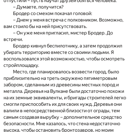
отпустили – пусть научат друзей бояться человека.
– Думаете, получится?
Бродер со смехом покачал головой:
– Днем у меня встреча с полковником. Возможно,
вам стоило бы на ней присутствовать.
– Он уже меня пригласил, мистер Бродер. До
встречи.
Бродер кивнул беспилотнику, а затем продолжил
убирать территорию вместе со своими людьми. Я
воспользовался этой возможностью, чтобы осмотреть
стройплощадку.
Место, где планировалось возвести город, было
приблизительно на треть окружено пятиметровым
забором, сделанным из древесины местных пород и
металла. Деревья на Вулкане были достаточно похожи
на их земные эквиваленты, и бригады строителей легко
смогли приспособить их для своих нужд. Деревья они
валили в непосредственной близости от ограды, тем
самым создавая вырубку – дополнительное средство
безопасности. Мне казалось, что стена недостаточно
высока, чтобы остановить бронтозавров, но моим