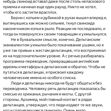
нибудь свиноид вставал даже после столь неласкового
приема и начинал еще один раунд. Никто не хотел,
чтобы его застигли врасплох.
Берни с копьем и дубинкой в руках вышел вперед и,
вытянувшись как можно сильнее, ткнул свиноида
наконечником копья в рыло. Реакции не последовало, и
тогда он повернулся к своим товарищам и ухмыльнулся.
Не в буквальном смысле, конечно. Дельтанским
эквивалентом ухмылки было покачивание ушами, но я
уже так привык к жестам дельтанцев, что воспринимал
их на подсознательном уровне. А с речью разбиралась
программа-переводчик, превращавшая английские
идиомы и метафоры в дельтанские и обратно. Чтобы не
путаться в дельтанцах, я присвоил каждому
человеческие имена из особого списка.
Люди и дельтанцы никогда не будут общаться без
переводчика. Человеку речь дельтанцев показалась бы
смесью из хрюканья, рычания и икоты. С другой
стороны, Архимед, мой главный контакт в рядах
дельтанцев, утверждал, что люди издают те же звуки,
что и спаривающиеся свиноиды. Очень мило.