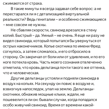
сжимаются от страха.
В такие минуты я всегда задавал себе вопрос: а не
перестарался ли я с детализацией виртуальной
реальности? Ведь гениталии – и особенно сжимающиеся
– мне совсем не нужны.
Не сбавляя скорости, свиноид врезался в стену
копий. Быстрый – да. Умный – не очень. Я еще ни разу не
видел свиноида, который попытался бы увернуться от
острых наконечников. Копье охотника по имени Фред
согнулось, а затем сломалось, и его отбросило в
сторону. Он закричал от боли или от удивления, и по его
ноге потекла кровь. Часть моего сознания отвлеченно
отметила, что кровь дельтанца почти такого же оттенка,
что и человеческая.
Другие дельтанцы устояли и подняли свиноида в
воздух на копьях. На секунду он повис в воздухе и,
взвизгнув напоследок, упал на землю. Дельтанцы-
охотники, обнажив мощные клыки, ждали, не
пошевелится ли он: бывали случаи, когда попадался
особо живучий свиноид. Время от времени какой-