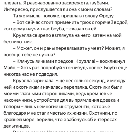
плевать. Я разочарованно заскрежетал зубами.
Интересно, прислушается ли она к моим словам?
Та же мысль, похоже, пришла в голову Фреду.
– Вот сейчас стоит применить трюк с горячей водой,
которому научил нас боубэ, – сказал он ей.
Круэлла свирепо взглянула на него, затем на мой
беспилотник.
– Может, он и раны перевязывать умеет? Может, я
вообще тебе не нужна?
– Клянусь яичками предков, Круэлла! – воскликнул
Майк. – Хоть раз попробуй что-нибудь новое. Боубэ еще
никогда нас не подводил.
Круэлла зарычала. Еще несколько секунд, и между
ней и охотниками началась перепалка. Охотники были
моими главными сторонниками, ведь кремневые
наконечники, устройства для выпрямления древка и
топоры – лишь немногие инструменты, которые
благодаря мне стали частью их жизни. Охотники, по
крайней мере, верили, что я забочусь об интересах
дельтанцев.