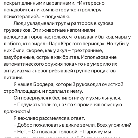
покрыт длинными царапинами. «Интересно,
понадобится ли компьютеру-контроллеру
психотерапия?» – подумал я.
Люди укладывали трупы рапторов в кузова
грузовиков. Эти животные напоминали
велоцирапторов настолько, что вызвали бы кошмары у
любого, кто видел «Парк Юрского периода». Но зубы у
них были, скорее, как у акул – трехгранные,
зазубренные, острые как бритва. Использование
автоматического оружия пока что не умерило их
энтузиазма к новоприбывшей группе продуктов
питания.
Я нашел Бродера, который руководил очисткой
стройплощадки, и подплыл к нему.
Он повернулся к беспилотнику и ухмыльнулся.
– Подумать только, на что я променял офисную
должность!
Я вежливо рассмеялся в ответ.
– Добро пожаловать в дикие земли. Всех уложили?
– Нет. – Он покачал головой. – Парочку мы