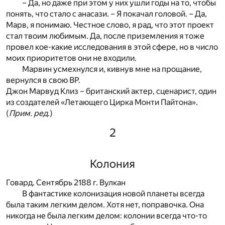
– Да, но даже при этом у них ушли годы на то, чтобы
понять, что стало с анасази. – Я покачал головой. – Да,
Марв, я понимаю. Честное слово, я рад, что этот проект
стал твоим любимым. Да, после приземления я тоже
провел кое-какие исследования в этой сфере, но в число
моих приоритетов они не входили.
Марвин усмехнулся и, кивнув мне на прощание,
вернулся в свою ВР.
Джон Марвуд Клиз – британский актер, сценарист, один
из создателей «Летающего Цирка Монти Пайтона».
(
Прим. ред
.)
2
Колония
Говард. Сентябрь 2188 г. Вулкан
В фантастике колонизация новой планеты всегда
была таким легким делом. Хотя нет, поправочка. Она
никогда не была легким делом: колонии всегда что-то