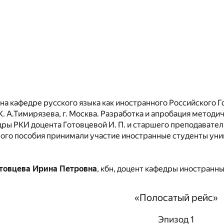
на кафедре русского языка как иностранного Российского 
К. А.Тимирязева, г. Москва. Разработка и апробация метод
ы РКИ доцента Готовцевой И. П. и старшего преподавателя 
ного пособия принимали участие иностранные студенты уни
отовцева Ирина Петровна
, кбн, доцент кафедры иностранн
«Полосатый рейс»
Эпизод 1