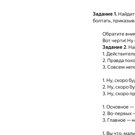
Задание 1.
Найдите
болтать, приказыв
Обратите вни
Вот черти! Ну
Задание 2
. Н
1. Действител
2. Правда пох
3. Совсем неп
1. Ну, скоро 
2. Ну, скоро 
3. Ну, скоро 
1. Основное —
2. Во-первых 
3. Главное — н
1. Вы что, ма