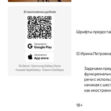
В приложении удобнее
Шрифты предоста
© Ирина Петровна
RuStore
·
Samsung Galaxy Store
Задачами пред
Huawei AppGallery
·
Xiaomi GetApps
функциональн
речи с исполь
начиная с шес
как иностранн
18+