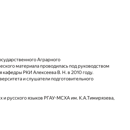
Государственного Аграрного
ического материала проводилась под руководством
кафедры РКИ Алексеева В. Н. в 2010 году.
верситета и слушатели подготовительного
ых и русского языков РГАУ-МСХА им. К.А.Тимирязева,