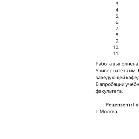
Работа выполнена 
Университета им. 
заведующей кафедр
В апробации учеб
факультета.
Рецензент: Г
г. Москва.