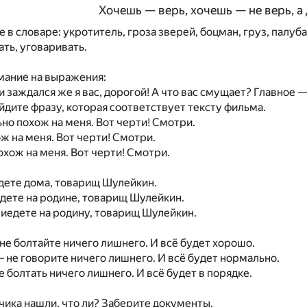
Хочешь — верь, хочешь — не верь, а 
 в словаре: укротитель, гроза зверей, боцман, груз, палуб
ать, уговаривать.
мание на выражения:
 и заждался же я вас, дорогой! А что вас смущает? Главное 
айдите фразу, которая соответствует тексту фильма.
ьно похож на меня. Вот черти! Смотри.
ож на меня. Вот черти! Смотри.
охож на меня. Вот черти! Смотри.
будете дома, товарищ Шулейкин.
будете на родине, товарищ Шулейкин.
приедете на родину, товарищ Шулейкин.
 не болтайте ничего лишнего. И всё будет хорошо.
— не говорите ничего лишнего. И всё будет нормально.
е болтать ничего лишнего. И всё будет в порядке.
льчика нашли, что ли? Заберите документы.