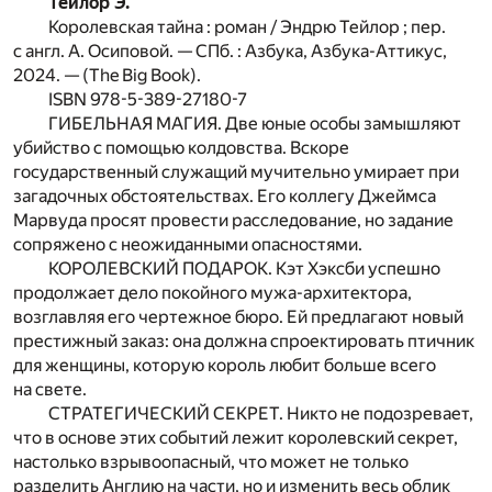
Тейлор Э.
Королевская тайна : роман / Эндрю Тейлор ; пер.
с англ. А. Осиповой. — СПб. : Азбука, Азбука-Аттикус,
2024. — (The Big Book).
ISBN 978-5-389-27180-7
ГИБЕЛЬНАЯ МАГИЯ. Две юные особы замышляют
убийство с помощью колдовства. Вскоре
государственный служащий мучительно умирает при
загадочных обстоятельствах. Его коллегу Джеймса
Марвуда просят провести расследование, но задание
сопряжено с неожиданными опасностями.
КОРОЛЕВСКИЙ ПОДАРОК. Кэт Хэксби успешно
продолжает дело покойного мужа-архитектора,
возглавляя его чертежное бюро. Ей предлагают новый
престижный заказ: она должна спроектировать птичник
для женщины, которую король любит больше всего
на свете.
СТРАТЕГИЧЕСКИЙ СЕКРЕТ. Никто не подозревает,
что в основе этих событий лежит королевский секрет,
настолько взрывоопасный, что может не только
разделить Англию на части, но и изменить весь облик