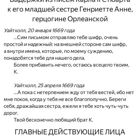
к его младшей сестре Генриетте Анне,
герцогине Орлеанской
Уайтхолл, 20 января 1669 года
...Сим письмом отправляю тебе шифр, очень
простой и надежный: на внешней стороне сам шифр,
а внутри имена, которые, по моему суждению,
понадобятся тебе для нашего дела.
Более прибавить нечего, остаюсь всецело твоим,
К.
Уайтхолл, 25 апреля 1669 года
...А пока с нетерпением жду от тебя вестей, ибо нет
мне покоя, когда у тебя не все благополучно. Береги
себя, дражайшая сестра, ежели я тебе хоть чуть-чуть
дорог.
Твой бесконечно любящий брат К.
ГЛАВНЫЕ ДЕЙСТВУЮЩИЕ ЛИЦА