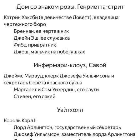
Дом со знаком розы, Генриетта-стрит
Кэтрин Хэксби (в девичестве Ловетт), владелица
чертежного бюро
Бреннан, ее чертежник
Джейн Эш, ее служанка
Фибс, привратник
Джош, мальчик на побегушках
Инфермари-клоуз, Савой
Джеймс Марвуд, клерк Джозефа Уильямсона и
секретарь Совета красного сукна
Маргарет и Сэм Уизердин, его слуги
Стивен, его лакей
Уайтхолл
Король Карл II
Лорд Арлингтон, государственный секретарь
Джозеф Уильямсон, заместитель лорда Арлингтона