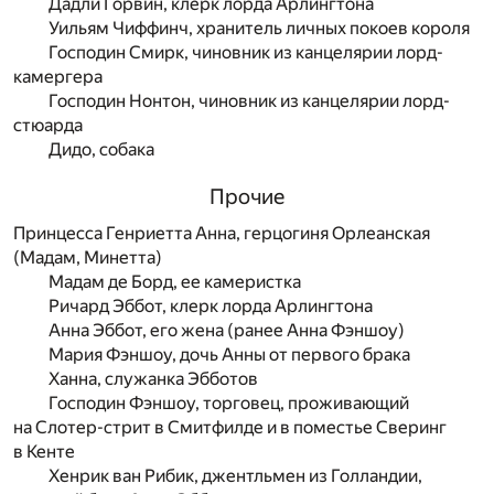
Дадли Горвин, клерк лорда Арлингтона
Уильям Чиффинч, хранитель личных покоев короля
Господин Смирк, чиновник из канцелярии лорд-
камергера
Господин Нонтон, чиновник из канцелярии лорд-
стюарда
Дидо, собака
Прочие
Принцесса Генриетта Анна, герцогиня Орлеанская
(Мадам, Минетта)
Мадам де Борд, ее камеристка
Ричард Эббот, клерк лорда Арлингтона
Анна Эббот, его жена (ранее Анна Фэншоу)
Мария Фэншоу, дочь Анны от первого брака
Ханна, служанка Эбботов
Господин Фэншоу, торговец, проживающий
на Слотер-стрит в Смитфилде и в поместье Сверинг
в Кенте
Хенрик ван Рибик, джентльмен из Голландии,