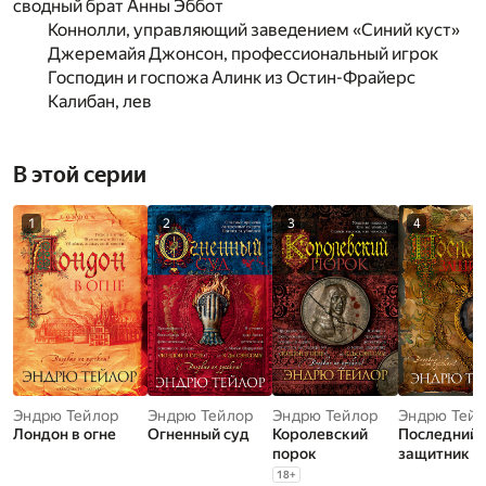
сводный брат Анны Эббот
Коннолли, управляющий заведением «Синий куст»
Джеремайя Джонсон, профессиональный игрок
Господин и госпожа Алинк из Остин-Фрайерс
Калибан, лев
В этой серии
1
2
3
4
Эндрю Тейлор
Эндрю Тейлор
Эндрю Тейлор
Эндрю Тей
Лондон в огне
Огненный суд
Королевский
Последний
порок
защитник
18
+