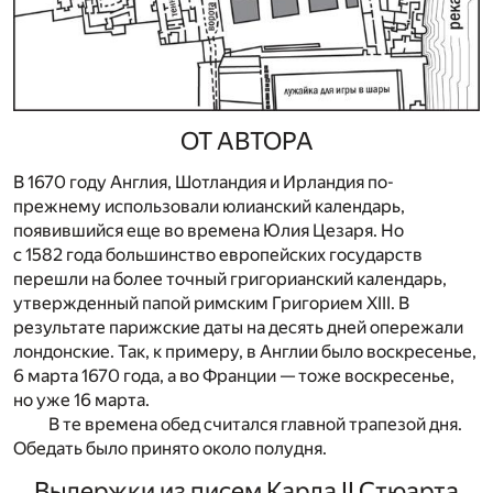
ОТ АВТОРА
В 1670 году Англия, Шотландия и Ирландия по-
прежнему использовали юлианский календарь,
появившийся еще во времена Юлия Цезаря. Но
с 1582 года большинство европейских государств
перешли на более точный григорианский календарь,
утвержденный папой римским Григорием XIII. В
результате парижские даты на десять дней опережали
лондонские. Так, к примеру, в Англии было воскресенье,
6 марта 1670 года, а во Франции — тоже воскресенье,
но уже 16 марта.
В те времена обед считался главной трапезой дня.
Обедать было принято около полудня.
Выдержки из писем Карла II Стюарта