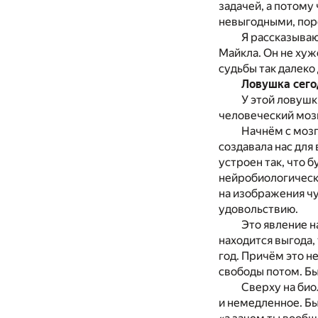
задачей, а потому
невыгодными, поро
Я рассказываю
Майкла. Он не хуж
судьбы так далеко 
Ловушка сего
У этой ловушк
человеческий мозг
Начнём с мозг
создавала нас для
устроен так, что 
нейробиологически
на изображения ч
удовольствию.
Это явление н
находится выгода,
год. Причём это н
свободы потом. Б
Сверху на био
и немедленное. Бы