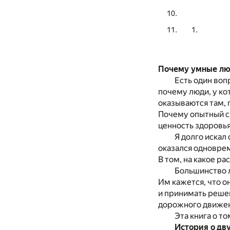
Почему умные лю
Есть один воп
почему люди, у ко
оказываются там, 
Почему опытный сп
ценность здоровья
Я долго искал
оказался одноврем
В том, на какое р
Большинство л
Им кажется, что о
и принимать решен
дорожного движен
Эта книга о то
История о дву