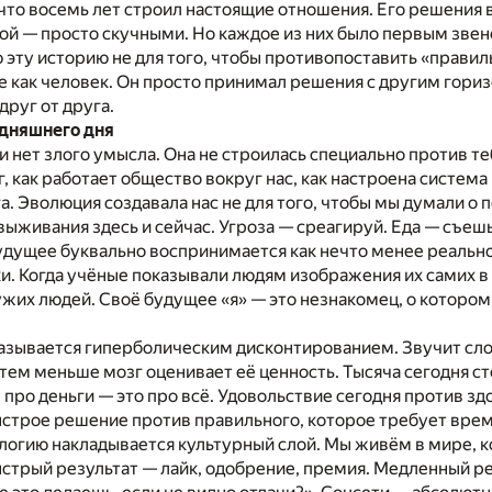
 что восемь лет строил настоящие отношения. Его решения 
й — просто скучными. Но каждое из них было первым звено
 эту историю не для того, чтобы противопоставить «правил
е как человек. Он просто принимал решения с другим горизо
друг от друга.
дняшнего дня
и нет злого умысла. Она не строилась специально против теб
, как работает общество вокруг нас, как настроена систем
а. Эволюция создавала нас не для того, чтобы мы думали о 
 выживания здесь и сейчас. Угроза — среагируй. Еда — съе
будущее буквально воспринимается как нечто менее реальн
. Когда учёные показывали людям изображения их самих в б
ужих людей. Своё будущее «я» — это незнакомец, о которо
азывается гиперболическим дисконтированием. Звучит слож
 тем меньше мозг оценивает её ценность. Тысяча сегодня ст
е про деньги — это про всё. Удовольствие сегодня против з
ыстрое решение против правильного, которое требует врем
логию накладывается культурный слой. Мы живём в мире, к
стрый результат — лайк, одобрение, премия. Медленный р