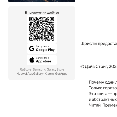
В приложении удобнее
Шрифты предоста
© Дэйв Стриг, 202
RuStore
·
Samsung Galaxy Store
Huawei AppGallery
·
Xiaomi GetApps
Почему одни л
Только гориз
Эта книга — п
и абстрактных
Читай. Приме