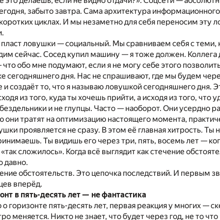
е это делаешь, если не видно отдачи?». Соцсети — абсолю
сегодня, забыто завтра. Сама архитектура информационног
коротких циклах. И мы незаметно для себя переносим эту 
.
 пласт ловушки — социальный. Мы сравниваем себя с теми, к
видим сейчас. Сосед купил машину — я тоже должен. Коллега
— что обо мне подумают, если я не могу себе этого позволи
ке сегодняшнего дня. Нас не спрашивают, где мы будем чере
е и создаёт то, что я называю ловушкой сегодняшнего дня.
одя из того, куда ты хочешь прийти, а исходя из того, что
 бездельники и не глупцы. Часто — наоборот. Они усердно р
ю они тратят на оптимизацию настоящего момента, практич
ушки проявляется не сразу. В этом её главная хитрость. Ты
принимаешь. Ты видишь его через три, пять, восемь лет — ко
 «так сложилось». Когда всё выглядит как стечение обстояте
о давно.
чение обстоятельств. Это цепочка последствий. И первым з
цев вперёд.
нт в пять-десять лет — не фантастика
ю о горизонте пять-десять лет, первая реакция у многих — 
о меняется. Никто не знает, что будет через год, не то что