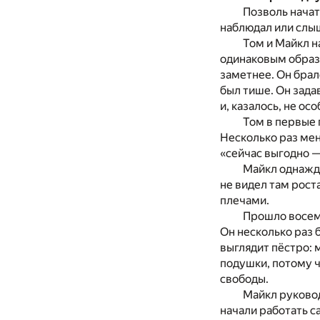
Позволь начат
наблюдал или слы
Том и Майкл н
одинаковым образо
заметнее. Он брал
был тише. Он зада
и, казалось, не о
Том в первые 
Несколько раз меня
«сейчас выгодно —
Майкл однажды
не видел там рост
плечами.
Прошло восемь
Он несколько раз 
выглядит пёстро: 
подушки, потому 
свободы.
Майкл руковод
начали работать с