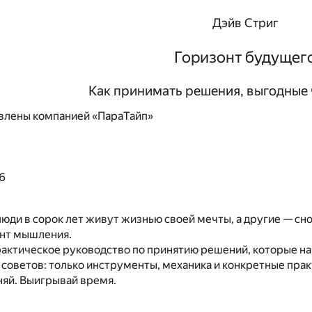
Дэйв Стриг
Горизонт будущег
Как принимать решения, выгодные 
влены компанией «ПараТайп»
6
юди в сорок лет живут жизнью своей мечты, а другие — снов
онт мышления.
рактическое руководство по принятию решений, которые н
 советов: только инструменты, механика и конкретные пра
няй. Выигрывай время.