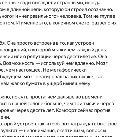
в первые годы выглядели странными, иногда
м в длинной цепи, которую он строил осознанно.
ьного» и «неправильного» человека. Том не глупее
нтом. И именно это, в конечном счёте, развело их
я. Она просто встроена в то, как устроен
а поощрений, в которой мы живём каждый день.
пенсии или о репутации через десятилетие. Она
шь. Возможность — используй немедленно. Мозг
ое, чем настоящее. Не метафорически —
удущем, мозг реагировал на них так же, как
м нам жалко думать в ущерб нынешнему
но, но суть проста: чем дальше во времени
оит в нашей голове больше, чем три тысячи через
доровья через десять лет. Комфорт сейчас против
ени.
оторый устроен так, чтобы вознаграждать быстрое
езультат — непонимание, скептицизм, вопросы