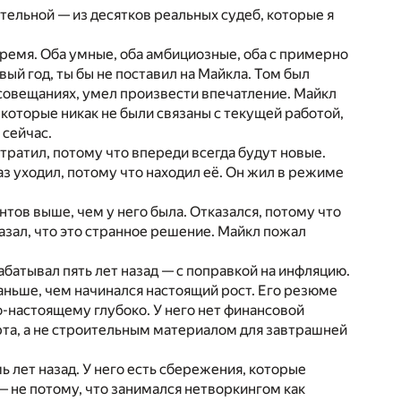
тельной — из десятков реальных судеб, которые я
время. Оба умные, оба амбициозные, оба с примерно
ый год, ты бы не поставил на Майкла. Том был
а совещаниях, умел произвести впечатление. Майкл
 которые никак не были связаны с текущей работой,
 сейчас.
тратил, потому что впереди всегда будут новые.
раз уходил, потому что находил её. Он жил в режиме
тов выше, чем у него была. Отказался, потому что
казал, что это странное решение. Майкл пожал
батывал пять лет назад — с поправкой на инфляцию.
раньше, чем начинался настоящий рост. Его резюме
по-настоящему глубоко. У него нет финансовой
та, а не строительным материалом для завтрашней
ь лет назад. У него есть сбережения, которые
— не потому, что занимался нетворкингом как