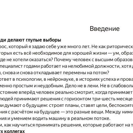
Введение
ди делают глупые выборы
рос, который я задаю себе уже много лет. Не как риторичес
торых есть всё необходимое для хорошей жизни — ум, образ
где не хотели оказаться? Почему человек с высшим образов
ециалист годами работает на нелюбимой должности, хотя д
, снова и снова откладывает перемены на потом?
 ответ в психологии, в нейронауке, в историях успеха и про
енно простым и неудобным. Дело не в лени. Не в слабоволи
асстояние вперёд человек реально смотрит, когда принимае
юдей принимают решения с горизонтом три-шесть месяцев.
ни думают о будущем: строят планы, ставят цели, беспокоя
ия с расчётом на будущее — это разные вещи. Между ними
ия и умением водить машину в реальном потоке.
м, как научиться принимать решения, которые работают на теб
х коллегах