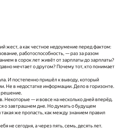
кий жест, а как честное недоумение перед фактом:
ование, работоспособность, — раз за разом
анием в сорок лет живёт от зарплаты до зарплаты?
авно мечтает о другом? Почему тот, кто понимает
вала. И постепенно пришёл к выводу, который
и. Не в недостатке информации. Дело в горизонте.
т решение.
 Некоторые — и вовсе на несколько дней вперёд.
тся о завтрашнем дне. Но думать о будущем
 такая же пропасть, как между знанием правил
я не сегодня, а через пять, семь, десять лет.