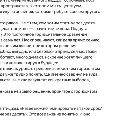
тный триумф мгновенного над долгосрочным: пост
о пространства, в котором мы существуем,
логику на решения, которые требуют совсем другого
то рядом. Не с тем, кем хотим стать через десять
 делает ремонт — значит, и мне пора. Подруга
ть? Это постоянное горизонтальное сравнение
з семь лет. Нас спрашивают, как дела прямо сейчас.
 Это режим жизни, при котором решения
 удобно, выгодно или безопасно прямо сейчас. Люди
аботают, много думают, искренне хотят лучшего.
ески не инвестируя в будущее.
 не видишь урона от решения с коротким горизонтом
гда уже трудно понять, где именно свернул не туда.
льств, а не как результат конкретных выборов,
веном в ней было решение, принятое с горизонтом
скептицизм. «Разве можно планировать на такой срок?
 через десять». Это возражение понятно. И оно