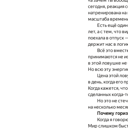
«а зачем ты вообщ
сегодня, реакция 
натренирована на 
масштаба времени
Есть ещё один
лет, а с тем, что 
поехала в отпуск 
держит нас в логи
Всё это вмест
принимаются не исх
в этой ловушке не
Но всю эту энерги
Цена этой лов
в день, когда его 
Когда кажется, что
сделанных когда-т
Но это не сте
на несколько меся
Почему горизо
Когда я говор
Мир слишком быстр