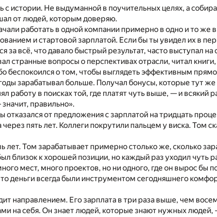
ь с истории. Не выдуманной в поучительных целях, а собира
шал от людей, которым доверяю.
ачали работать в одной компании примерно в одно и то же 
ванием и стартовой зарплатой. Если бы ты увидел их в перв
ся за всё, что давало быстрый результат, часто выступал н
вал странные вопросы о перспективах отрасли, читал книги,
собо беспокоился о том, чтобы выглядеть эффективным прямо
годы зарабатывал больше. Получал бонусы, которые тут же 
л работу в поисках той, где платят чуть выше, — и всякий 
 значит, правильно».
 отказался от предложения с зарплатой на тридцать процен
а через пять лет. Коллеги покрутили пальцем у виска. Том с
 лет. Том зарабатывает примерно столько же, сколько зара
был близок к хорошей позиции, но каждый раз уходил чуть 
много мест, много проектов, но ни одного, где он вырос бы 
что деньги всегда были инструментом сегодняшнего комфор
ит направлением. Его зарплата в три раза выше, чем восем
ами на себя. Он знает людей, которые знают нужных людей, 