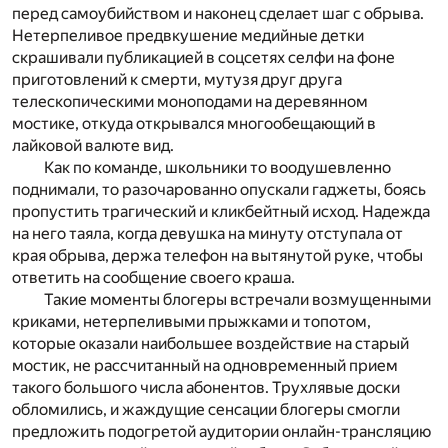
перед самоубийством и наконец сделает шаг с обрыва.
Нетерпеливое предвкушение медийные детки
скрашивали публикацией в соцсетях селфи на фоне
приготовлений к смерти, мутузя друг друга
телескопическими моноподами на деревянном
мостике, откуда открывался многообещающий в
лайковой валюте вид.
Как по команде, школьники то воодушевленно
поднимали, то разочарованно опускали гаджеты, боясь
пропустить трагический и кликбейтный исход. Надежда
на него таяла, когда девушка на минуту отступала от
края обрыва, держа телефон на вытянутой руке, чтобы
ответить на сообщение своего краша.
Такие моменты блогеры встречали возмущенными
криками, нетерпеливыми прыжками и топотом,
которые оказали наибольшее воздействие на старый
мостик, не рассчитанный на одновременный прием
такого большого числа абонентов. Трухлявые доски
обломились, и жаждущие сенсации блогеры смогли
предложить подогретой аудитории онлайн-трансляцию