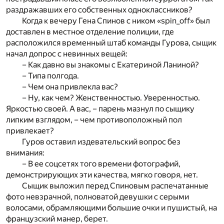
раздражавших его собственных одноклассников?
Когда к вечеру Гена Спинов с ником «spin_off» был
доставлен в местное отделение полиции, где
расположился временный штаб команды Гурова, сыщик
начал допрос с невинных вещей:
– Как давно вы знакомы с Екатериной Ланиной?
– Типа полгода.
– Чем она привлекла вас?
– Ну, как чем? Женственностью. Уверенностью.
Яркостью своей. А вас, – парень мазнул по сыщику
липким взглядом, – чем противоположный пол
привлекает?
Гуров оставил издевательский вопрос без
внимания:
– В ее соцсетях того времени фотографий,
демонстрирующих эти качества, мягко говоря, нет.
Сыщик выложил перед Спиновым распечатанные
фото невзрачной, полноватой девушки с серыми
волосами, обрамляющими большие очки и пушистый, на
французский манер, берет.