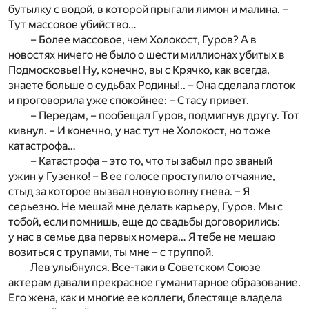
бутылку с водой, в которой прыгали лимон и малина. –
Тут массовое убийство…
– Более массовое, чем Холокост, Гуров? А в
новостях ничего не было о шести миллионах убитых в
Подмосковье! Ну, конечно, вы с Крячко, как всегда,
знаете больше о судьбах Родины!.. – Она сделала глоток
и проговорила уже спокойнее: – Стасу привет.
– Передам, – пообещал Гуров, подмигнув другу. Тот
кивнул. – И конечно, у нас тут не Холокост, но тоже
катастрофа…
– Катастрофа – это то, что ты забыл про званый
ужин у Гузенко! – В ее голосе проступило отчаяние,
стыд за которое вызвал новую волну гнева. – Я
серьезно. Не мешай мне делать карьеру, Гуров. Мы с
тобой, если помнишь, еще до свадьбы договорились:
у нас в семье два первых номера… Я тебе не мешаю
возиться с трупами, ты мне – с труппой.
Лев улыбнулся. Все-таки в Советском Союзе
актерам давали прекрасное гуманитарное образование.
Его жена, как и многие ее коллеги, блестяще владела