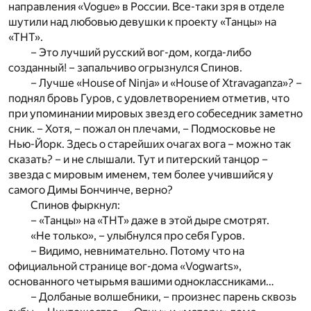
направления «Vogue» в России. Все-таки зря в отделе
шутили над любовью девушки к проекту «Танцы» на
«ТНТ».
– Это лучший русский вог-дом, когда-либо
созданный! – запальчиво огрызнулся Спинов.
– Лучше «House of Ninja» и «House of Xtravaganza»? –
поднял бровь Гуров, с удовлетворением отметив, что
при упоминании мировых звезд его собеседник заметно
сник. – Хотя, – пожал он плечами, – Подмосковье не
Нью-Йорк. Здесь о старейших очагах вога – можно так
сказать? – и не слышали. Тут и питерский танцор –
звезда с мировым именем, тем более учившийся у
самого Димы Бончинче, верно?
Спинов фыркнул:
– «Танцы» на «ТНТ» даже в этой дыре смотрят.
«Не только», – улыбнулся про себя Гуров.
– Видимо, невнимательно. Потому что на
официальной странице вог-дома «Vogwarts»,
основанного четырьмя вашими одноклассниками…
– Долбаные волшебники, – произнес парень сквозь