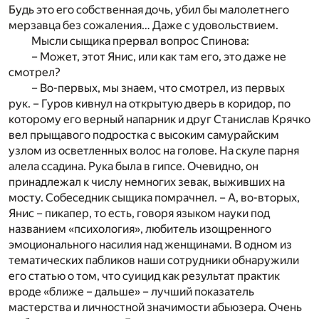
Будь это его собственная дочь, убил бы малолетнего
мерзавца без сожаления… Даже с удовольствием.
Мысли сыщика прервал вопрос Спинова:
– Может, этот Янис, или как там его, это даже не
смотрел?
– Во-первых, мы знаем, что смотрел, из первых
рук. – Гуров кивнул на открытую дверь в коридор, по
которому его верный напарник и друг Станислав Крячко
вел прыщавого подростка с высоким самурайским
узлом из осветленных волос на голове. На скуле парня
алела ссадина. Рука была в гипсе. Очевидно, он
принадлежал к числу немногих зевак, выживших на
мосту. Собеседник сыщика помрачнел. – А, во-вторых,
Янис – пикапер, то есть, говоря языком науки под
названием «психология», любитель изощренного
эмоционального насилия над женщинами. В одном из
тематических пабликов наши сотрудники обнаружили
его статью о том, что суицид как результат практик
вроде «ближе – дальше» – лучший показатель
мастерства и личностной значимости абьюзера. Очень