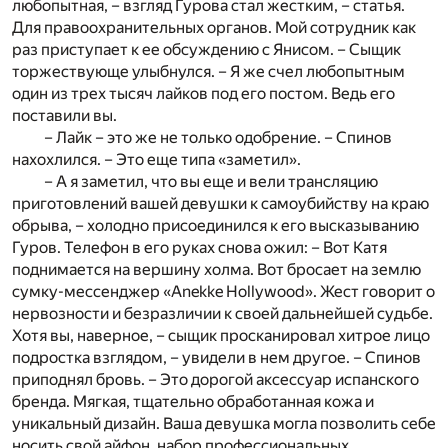
любопытная, – взгляд Гурова стал жестким, – статья.
Для правоохранительных органов. Мой сотрудник как
раз приступает к ее обсуждению с Янисом. – Сыщик
торжествующе улыбнулся. – Я же счел любопытным
один из трех тысяч лайков под его постом. Ведь его
поставили вы.
– Лайк – это же не только одобрение. – Спинов
нахохлился. – Это еще типа «заметил».
– А я заметил, что вы еще и вели трансляцию
приготовлений вашей девушки к самоубийству на краю
обрыва, – холодно присоединился к его высказыванию
Гуров. Телефон в его руках снова ожил: – Вот Катя
поднимается на вершину холма. Вот бросает на землю
cумку-мессенджер «Anekke Hollywood». Жест говорит о
нервозности и безразличии к своей дальнейшей судьбе.
Хотя вы, наверное, – сыщик просканировал хитрое лицо
подростка взглядом, – увидели в нем другое. – Спинов
приподнял бровь. – Это дорогой аксессуар испанского
бренда. Мягкая, тщательно обработанная кожа и
уникальный дизайн. Ваша девушка могла позволить себе
носить свой айфон, набор профессиональных