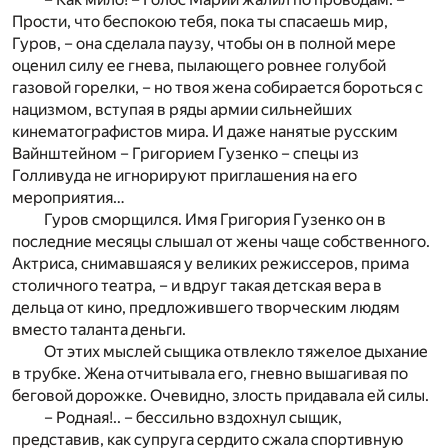
Прости, что беспокою тебя, пока ты спасаешь мир,
Гуров, – она сделала паузу, чтобы он в полной мере
оценил силу ее гнева, пылающего ровнее голубой
газовой горелки, – но твоя жена собирается бороться с
нацизмом, вступая в ряды армии сильнейших
кинематографистов мира. И даже нанятые русским
Вайнштейном – Григорием Гузенко – спецы из
Голливуда не игнорируют приглашения на его
мероприятия…
Гуров сморщился. Имя Григория Гузенко он в
последние месяцы слышал от жены чаще собственного.
Актриса, снимавшаяся у великих режиссеров, прима
столичного театра, – и вдруг такая детская вера в
дельца от кино, предложившего творческим людям
вместо таланта деньги.
От этих мыслей сыщика отвлекло тяжелое дыхание
в трубке. Жена отчитывала его, гневно вышагивая по
беговой дорожке. Очевидно, злость придавала ей силы.
– Родная!.. – бессильно вздохнул сыщик,
представив, как супруга сердито сжала спортивную