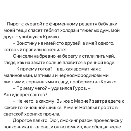
– Пирог с курагой по фирменному рецепту бабушки
моей тещи спасет тебя от холода и тяжелых дум, мой
друг, – улыбнулся Крячко.
– Воистину не имей сто друзей, а имей одного,
который правильно женился!
Они сели на бревно на берегу и стали пить чай,
глядя, как на закате солнце плавится в речной воде.
– К приему готов? – вдыхая аромат чая с
малиновыми, мятными и черносмородиновыми
листьями, сорванными в саду, пробормотал Крячко.
– Приему чего? – удивился Гуров. –
Антидепрессантов?
– Не чего, а какому! Вы же с Марией завтра едете к
какой-то киношной шишке. У меня Наталья про это в
светской хронике прочла.
Дорогое пальто, Dior, смокинг разом пронеслись у
полковника в голове, и он вспомнил, как обещал жене