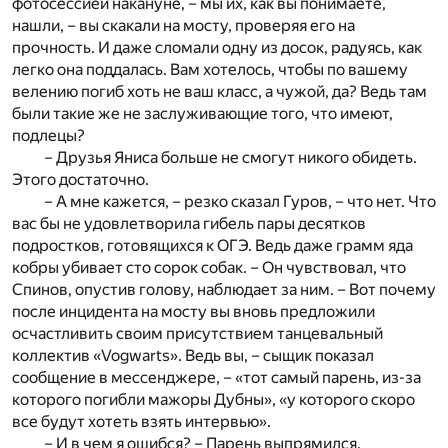
фотосессией накануне, – мы их, как вы понимаете,
нашли, – вы скакали на мосту, проверяя его на
прочность. И даже сломали одну из досок, радуясь, как
легко она поддалась. Вам хотелось, чтобы по вашему
велению погиб хоть не ваш класс, а чужой, да? Ведь там
были такие же не заслуживающие того, что имеют,
подлецы?
– Друзья Яниса больше не смогут никого обидеть.
Этого достаточно.
– А мне кажется, – резко сказал Гуров, – что нет. Что
вас бы не удовлетворила гибель пары десятков
подростков, готовящихся к ОГЭ. Ведь даже грамм яда
кобры убивает сто сорок собак. – Он чувствовал, что
Спинов, опустив голову, наблюдает за ним. – Вот почему
после инцидента на мосту вы вновь предложили
осчастливить своим присутствием танцевальный
коллектив «Vogwarts». Ведь вы, – сыщик показал
сообщение в мессенджере, – «тот самый парень, из-за
которого погибли мажоры Дубны», «у которого скоро
все будут хотеть взять интервью».
– И в чем я ошибся? – Парень выпрямился.