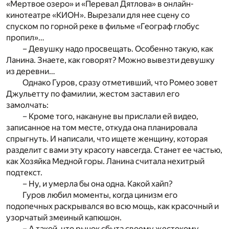
«Мертвое озеро» и «Перевал Дятлова» в онлайн-
кинотеатре «КИОН». Вырезали для нее сцену со
спуском по горной реке в фильме «Географ глобус
пропил»…
– Девушку надо просвещать. Особенно такую, как
Ланина. Знаете, как говорят? Можно вывезти девушку
из деревни…
Однако Гуров, сразу отметивший, что Ромео зовет
Джульетту по фамилии, жестом заставил его
замолчать:
– Кроме того, накануне вы прислали ей видео,
записанное на том месте, откуда она планировала
спрыгнуть. И написали, что ищете женщину, которая
разделит с вами эту красоту навсегда. Станет ее частью,
как Хозяйка Медной горы. Ланина считала нехитрый
подтекст.
– Ну, и умерла бы она одна. Какой хайп?
Гуров любил моменты, когда цинизм его
подопечных раскрывался во всю мощь, как красочный и
узорчатый змеиный капюшон.
– А такой, что рынок сбыта своему жестокому