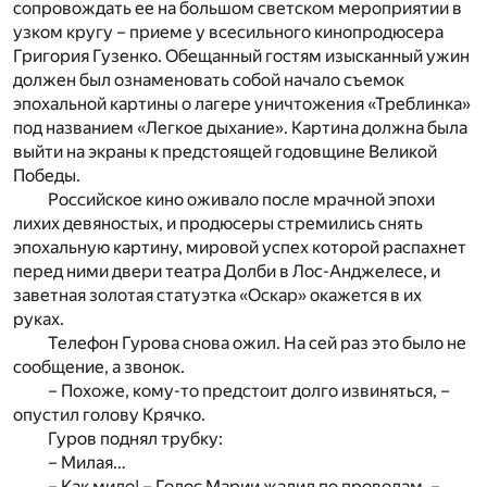
сопровождать ее на большом светском мероприятии в
узком кругу – приеме у всесильного кинопродюсера
Григория Гузенко. Обещанный гостям изысканный ужин
должен был ознаменовать собой начало съемок
эпохальной картины о лагере уничтожения «Треблинка»
под названием «Легкое дыхание». Картина должна была
выйти на экраны к предстоящей годовщине Великой
Победы.
Российское кино оживало после мрачной эпохи
лихих девяностых, и продюсеры стремились снять
эпохальную картину, мировой успех которой распахнет
перед ними двери театра Долби в Лос-Анджелесе, и
заветная золотая статуэтка «Оскар» окажется в их
руках.
Телефон Гурова снова ожил. На сей раз это было не
сообщение, а звонок.
– Похоже, кому-то предстоит долго извиняться, –
опустил голову Крячко.
Гуров поднял трубку:
– Милая…
– Как мило! – Голос Марии жалил по проводам. –