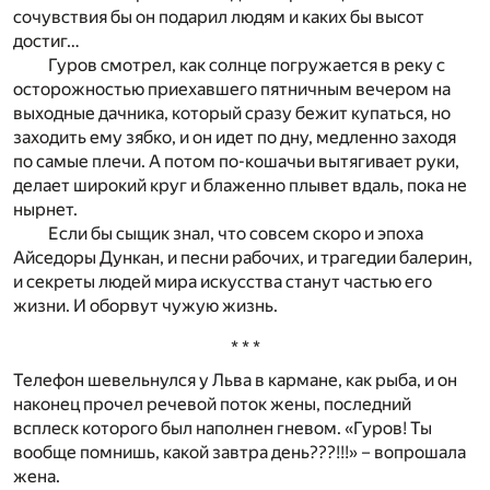
сочувствия бы он подарил людям и каких бы высот
достиг…
Гуров смотрел, как солнце погружается в реку с
осторожностью приехавшего пятничным вечером на
выходные дачника, который сразу бежит купаться, но
заходить ему зябко, и он идет по дну, медленно заходя
по самые плечи. А потом по-кошачьи вытягивает руки,
делает широкий круг и блаженно плывет вдаль, пока не
нырнет.
Если бы сыщик знал, что совсем скоро и эпоха
Айседоры Дункан, и песни рабочих, и трагедии балерин,
и секреты людей мира искусства станут частью его
жизни. И оборвут чужую жизнь.
* * *
Телефон шевельнулся у Льва в кармане, как рыба, и он
наконец прочел речевой поток жены, последний
всплеск которого был наполнен гневом. «Гуров! Ты
вообще помнишь, какой завтра день???!!!» – вопрошала
жена.