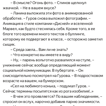
– В смысле? Огонь фото. – Спинов щелкнул
жвачкой. – Не в вашем вкусе?
– Ланина выложила эти фото в анимированной
обработке. – Гуров снова выложил фотографии. –
Анимация в стиле компании «Дисней» и вселенной
Марвел, как будто стеснялась себя. Кроме того, в ее
блоге того времени много текстов о буллинге,
которому ее подвергают в классе, – осторожно заметил
сыщик.
– Среда заела… Вам ли не знать?
– Что конкретно вы имеете в виду?
– Ну, – парень вольготно развалился на стуле, –
унижение сейчас вообще определяющий момент
социальной коммуникации. В пубертате. – Он
снисходительно посмотрел на Гурова. – В подростковом
возрасте на вашем, на бумерском.
«Сел на любимого конька, – подумал Гуров. –
Сейчас термины посыпятся как из рога изобилия!..»
– В чем это проявляется? По вашим наблюдениям, –
спросил он вслух, нарочно добавив парню значимости.