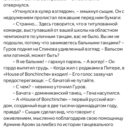
отвернулся.
«Уткнулся в кулер взглядом», – хмыкнул сыщик. Он с
недоумением пролистал лежавшие перед ним бумаги:
– Странно… Здесь говорится, что в титулованной
команде, выступавшей от вашей школы на областном
чемпионате по уличным танцам, вас не было. Вы им не
подошли, потому что занимаетесь бальными танцами? –
Гуров поднял на Спинова удивленный взгляд: – Вальсом
или латиной, может быть?
– Я не бальник! – гаркнул парень. – А вогер! – Он
гордо выпятил грудь. – Когда жил с родаками в Питере, в
«House of Bonchinche» входил! – Его голос зазвучал
предостерегающе: – С бачатой не путайте.
– С чем? – невинно уточнил Гуров.
– Бачата – доминиканский танец. – Гена насупился.
– А «House of Bonchinche» – первый русский вог-
дом, созданный еще в две тысячи одиннадцатом году,
правда? – Сыщик сделал вид, что говорит с
оживлением, мысленно поблагодарив свою помощницу
Армине Ароян за ликбез по истории танцевального