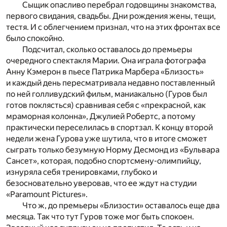
Сыщик опасливо перебрал годовщины знакомства,
первого свидания, свадьбы. Дни рождения жены, тещи,
тестя. И с облегчением признал, что на этих фронтах все
было спокойно.
Подсчитал, сколько оставалось до премьеры
очередного спектакля Марии. Она играла фотографа
Анну Кэмерон в пьесе Патрика Марбера «Близость»
и каждый день пересматривала недавно поставленный
по ней голливудский фильм, маниакально (Гуров был
готов поклясться) сравнивая себя с «прекрасной, как
мраморная колонна», Джулией Робертс, а потому
практически переселилась в спортзал. К концу второй
недели жена Гурова уже шутила, что в итоге сможет
сыграть только безумную Норму Десмонд из «Бульвара
Сансет», которая, подобно спортсмену-олимпийцу,
изнуряла себя тренировками, глубоко и
безосновательно уверовав, что ее ждут на студии
«Paramount Pictures».
Что ж, до премьеры «Близости» оставалось еще два
месяца. Так что тут Гуров тоже мог быть спокоен.