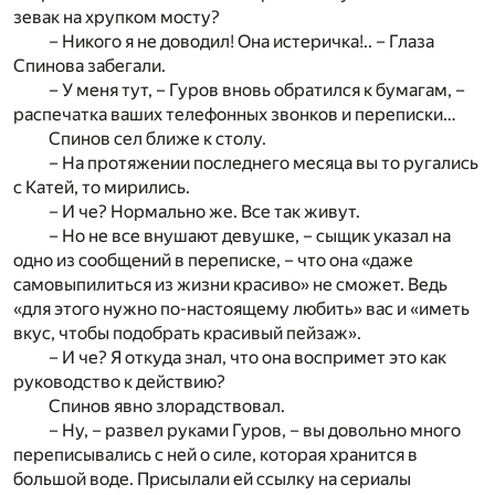
зевак на хрупком мосту?
– Никого я не доводил! Она истеричка!.. – Глаза
Спинова забегали.
– У меня тут, – Гуров вновь обратился к бумагам, –
распечатка ваших телефонных звонков и переписки…
Спинов сел ближе к столу.
– На протяжении последнего месяца вы то ругались
с Катей, то мирились.
– И че? Нормально же. Все так живут.
– Но не все внушают девушке, – сыщик указал на
одно из сообщений в переписке, – что она «даже
самовыпилиться из жизни красиво» не сможет. Ведь
«для этого нужно по-настоящему любить» вас и «иметь
вкус, чтобы подобрать красивый пейзаж».
– И че? Я откуда знал, что она воспримет это как
руководство к действию?
Спинов явно злорадствовал.
– Ну, – развел руками Гуров, – вы довольно много
переписывались с ней о силе, которая хранится в
большой воде. Присылали ей ссылку на сериалы