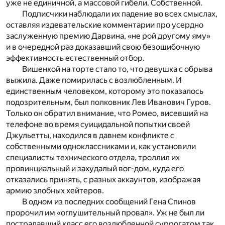
уже не единичной, а массовой гибели. Собственной.
Подписчики наблюдали их падение во всех смыслах,
оставляя издевательские комментарии про усердно
заслуженную премию Дарвина, «не рой другому яму»
и в очередной раз доказавший свою безошибочную
эффективность естественный отбор.
Вишенкой на торте стало то, что девушка с обрыва
выжила. Даже помирилась с возлюбленным. И
единственным человеком, которому это показалось
подозрительным, был полковник Лев Иванович Гуров.
Только он обратил внимание, что Ромео, висевший на
телефоне во время суицидальной попытки своей
Джульетты, находился в давнем конфликте с
собственными одноклассниками и, как установили
специалисты технического отдела, троллил их
провинциальный и захудалый вог-дом, куда его
отказались принять, с разных аккаунтов, изображая
армию злобных хейтеров.
В одном из последних сообщений Гена Спинов
пророчил им «оглушительный провал». Уж не был ли
пострадавший класс его возлюбленной суррогатом так