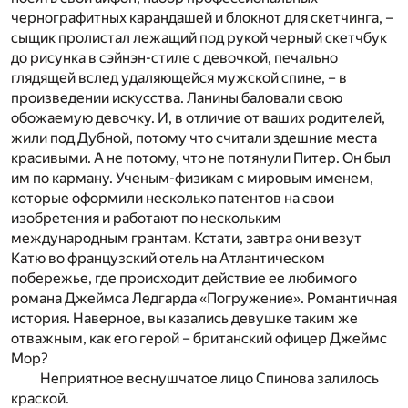
чернографитных карандашей и блокнот для скетчинга, –
сыщик пролистал лежащий под рукой черный скетчбук
до рисунка в сэйнэн-стиле с девочкой, печально
глядящей вслед удаляющейся мужской спине, – в
произведении искусства. Ланины баловали свою
обожаемую девочку. И, в отличие от ваших родителей,
жили под Дубной, потому что считали здешние места
красивыми. А не потому, что не потянули Питер. Он был
им по карману. Ученым-физикам с мировым именем,
которые оформили несколько патентов на свои
изобретения и работают по нескольким
международным грантам. Кстати, завтра они везут
Катю во французский отель на Атлантическом
побережье, где происходит действие ее любимого
романа Джеймса Ледгарда «Погружение». Романтичная
история. Наверное, вы казались девушке таким же
отважным, как его герой – британский офицер Джеймс
Мор?
Неприятное веснушчатое лицо Спинова залилось
краской.