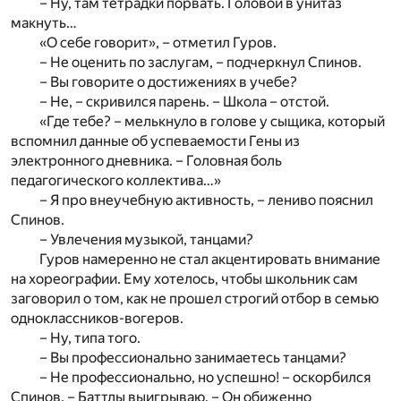
– Ну, там тетрадки порвать. Головой в унитаз
макнуть…
«О себе говорит», – отметил Гуров.
– Не оценить по заслугам, – подчеркнул Спинов.
– Вы говорите о достижениях в учебе?
– Не, – скривился парень. – Школа – отстой.
«Где тебе? – мелькнуло в голове у сыщика, который
вспомнил данные об успеваемости Гены из
электронного дневника. – Головная боль
педагогического коллектива…»
– Я про внеучебную активность, – лениво пояснил
Спинов.
– Увлечения музыкой, танцами?
Гуров намеренно не стал акцентировать внимание
на хореографии. Ему хотелось, чтобы школьник сам
заговорил о том, как не прошел строгий отбор в семью
одноклассников-вогеров.
– Ну, типа того.
– Вы профессионально занимаетесь танцами?
– Не профессионально, но успешно! – оскорбился
Спинов. – Баттлы выигрываю. – Он обиженно