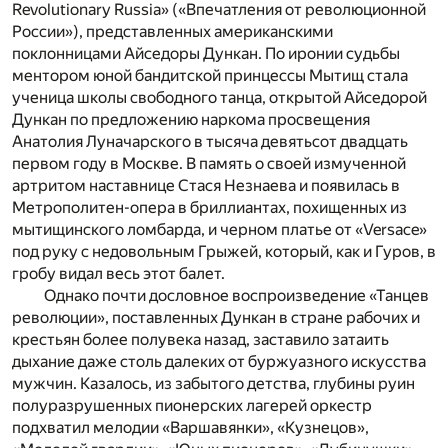
Revolutionary Russia» («Впечатления от революционной
России»), представленных американскими
поклонницами Айседоры Дункан. По иронии судьбы
ментором юной бандитской принцессы Мытищ стала
ученица школы свободного танца, открытой Айседорой
Дункан по предложению наркома просвещения
Анатолия Луначарского в тысяча девятьсот двадцать
первом году в Москве. В память о своей измученной
артритом наставнице Стася Незнаева и появилась в
Метрополитен-опера в бриллиантах, похищенных из
мытищинского ломбарда, и черном платье от «Versace»
под руку с недовольным Грыжей, который, как и Гуров, в
гробу видал весь этот балет.
Однако почти дословное воспроизведение «Танцев
революции», поставленных Дункан в стране рабочих и
крестьян более полувека назад, заставило затаить
дыхание даже столь далеких от буржуазного искусства
мужчин. Казалось, из забытого детства, глубины руин
полуразрушенных пионерских лагерей оркестр
подхватил мелодии «Варшавянки», «Кузнецов»,