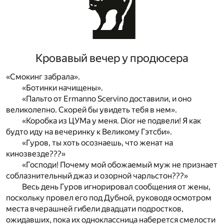
Кровавый вечер у продюсера
«Смокинг забрала».
«Ботинки начищены».
«Пальто от Ermanno Scervino доставили, и оно
великолепно. Скорей бы увидеть тебя в нем».
«Коробка из ЦУМа у меня. Dior не подвели! Я как
будто иду на вечеринку к Великому Гэтсби».
«Гуров, ты хоть осознаешь, что женат на
кинозвезде???»
«Господи! Почему мой обожаемый муж не признает
соблазнительный джаз и озорной чарльстон???»
Весь день Гуров игнорировал сообщения от жены,
поскольку провел его под Дубной, руководя осмотром
места вчерашней гибели двадцати подростков,
ожидавших, пока их одноклассница наберется смелости