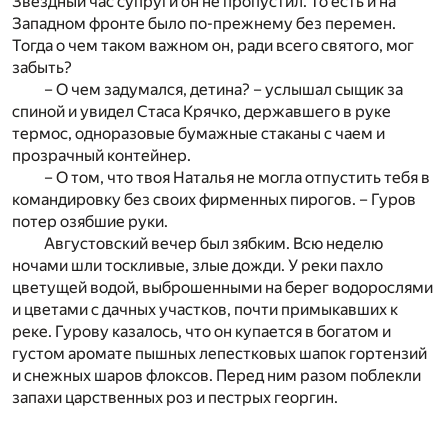
Звездный час супруги он не пропустил. То есть и на
Западном фронте было по-прежнему без перемен.
Тогда о чем таком важном он, ради всего святого, мог
забыть?
– О чем задумался, детина? – услышал сыщик за
спиной и увидел Стаса Крячко, державшего в руке
термос, одноразовые бумажные стаканы с чаем и
прозрачный контейнер.
– О том, что твоя Наталья не могла отпустить тебя в
командировку без своих фирменных пирогов. – Гуров
потер озябшие руки.
Августовский вечер был зябким. Всю неделю
ночами шли тоскливые, злые дожди. У реки пахло
цветущей водой, выброшенными на берег водорослями
и цветами с дачных участков, почти примыкавших к
реке. Гурову казалось, что он купается в богатом и
густом аромате пышных лепестковых шапок гортензий
и снежных шаров флоксов. Перед ним разом поблекли
запахи царственных роз и пестрых георгин.