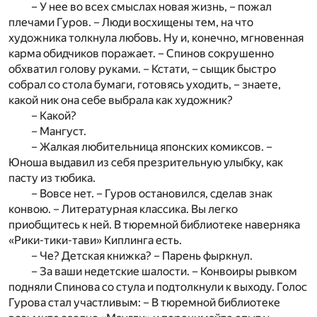
– У нее во всех смыслах новая жизнь, – пожал
плечами Гуров. – Люди восхищены тем, на что
художника толкнула любовь. Ну и, конечно, мгновенная
карма обидчиков поражает. – Спинов сокрушенно
обхватил голову руками. – Кстати, – сыщик быстро
собрал со стола бумаги, готовясь уходить, – знаете,
какой ник она себе выбрала как художник?
– Какой?
– Мангуст.
– Жалкая любительница японских комиксов. –
Юноша выдавил из себя презрительную улыбку, как
пасту из тюбика.
– Вовсе нет. – Гуров остановился, сделав знак
конвою. – Литературная классика. Вы легко
приобщитесь к ней. В тюремной библиотеке наверняка
«Рики-тики-тави» Киплинга есть.
– Че? Детская книжка? – Парень фыркнул.
– За ваши недетские шалости. – Конвоиры рывком
подняли Спинова со стула и подтолкнули к выходу. Голос
Гурова стал участливым: – В тюремной библиотеке