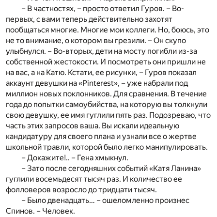
– В частностях, – просто ответил Гуров. – Во-
первых, с вами теперь действительно захотят
пообщаться многие. Многие мои коллеги. Но, боюсь, это
не то внимание, о котором вы грезили. – Он скупо
улыбнулся. – Во-вторых, дети на мосту погибли из-за
собственной жестокости. И посмотреть они пришли не
на вас, а на Катю. Кстати, ее рисунки, – Гуров показал
аккаунт девушки на «Pinterest», – уже набрали под
миллион новых поклонников. Для сравнения. В течение
года до попытки самоубийства, на которую вы толкнули
свою девушку, ее имя гуглили пять раз. Подозреваю, что
часть этих запросов ваша. Вы искали идеальную
кандидатуру для своего плана и узнали все о жертве
школьной травли, которой было легко манипулировать.
– Докажите!.. – Гена хмыкнул.
– Зато после сегодняшних событий «Катя Ланина»
гуглили восемьдесят тысяч раз. И количество ее
фолловеров возросло до тридцати тысяч.
– Было двенадцать… – ошеломленно произнес
Спинов. – Человек.