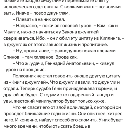
возьмите заодно «Маугли» и перенимайте опыт у
человеческого детеныша. С волками жить – по-волчьи
выть. Иначе – позор джунглям.
– Плевать я на них хотел.
– Напрасно, – покачал головой Гуров. – Вам, как и
Маугли, нужно научиться у Закона джунглей
сдерживаться. Ибо, – он любил эту цитату из Киплинга, –
в джунглях от этого зависят жизнь и пропитание.
– Ну, пропитание, – равнодушно пожал плечами
Спинов, – там халявное. Вроде как.
– Что ж, удачи, Геннадий Анатольевич, – кивнул
Гуров на прощание.
Полковник не стал говорить юноше другую цитату
из «Книги джунглей». Что джунгли взяли, то джунгли и
отдали. Теперь судьба Гены принадлежала тюрьме, и
другой не будет. С годами этот одаренный танцор и,
увы, жестокий манипулятор будет только хуже.
Что не спасет его от злой воли людей, с которой он
проведет ближайшие годы жизни. Они опытнее, хитрее
него. И конечно, найдут способ его сломить. У них будет
много времени, чтобы отыскать брешь в