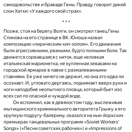
самодовольстве и браваде Гены. Правду говорит дикий
слон Хатхи: «У каждого свой страх».
* * *
Позже, стоя на берегу Волги, он смотрел танец Гены
Спинова на его странице в ВК. Юноша назвал
композицию «лирическим хип-хопом». Его движения
были агрессивными, рваными, будто полными боли. Так
движется сорвавшаяся с ниток, еще неловкая
итальянская марионетка, не купленная зеваками на
городской ярмарке в лавке с размалеванными
ставнями. Ее уже ничего не держит, но она это едва ли
осознает. И, угловато дергаясь, поднимает вверх руки и
ноги наподобие неопытного пловца, который бьет изо
всех сил по опасной и чуждой воде.
Он вспомнил, как в девяностом году, выслеживая
мытищинского криминального авторитета Грыжу и его
хрупкую подругу-балерину, оказался на нью-йоркских
премьерах танцевальных программ «Soviet Workers’
Songs» («Песни советских рабочих») и «Impressions of