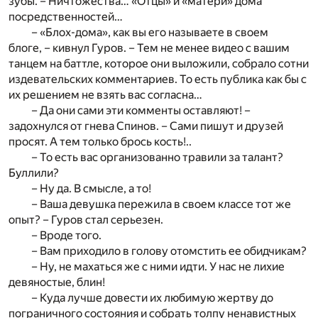
зубы. – Ничтожества… «Отцы» и «матери» дома
посредственностей…
– «Блох-дома», как вы его называете в своем
блоге, – кивнул Гуров. – Тем не менее видео с вашим
танцем на баттле, которое они выложили, собрало сотни
издевательских комментариев. То есть публика как бы с
их решением не взять вас согласна…
– Да они сами эти комменты оставляют! –
задохнулся от гнева Спинов. – Сами пишут и друзей
просят. А тем только брось кость!..
– То есть вас организованно травили за талант?
Буллили?
– Ну да. В смысле, а то!
– Ваша девушка пережила в своем классе тот же
опыт? – Гуров стал серьезен.
– Вроде того.
– Вам приходило в голову отомстить ее обидчикам?
– Ну, не махаться же с ними идти. У нас не лихие
девяностые, блин!
– Куда лучше довести их любимую жертву до
пограничного состояния и собрать толпу ненавистных