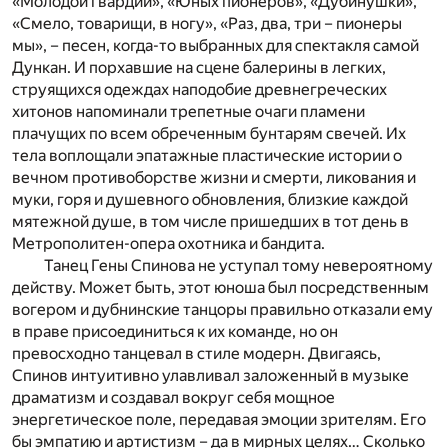
«Молодой гвардии», «Юных пионеров», «Дубинушки»,
«Смело, товарищи, в ногу», «Раз, два, три – пионеры
мы», – песен, когда-то выбранных для спектакля самой
Дункан. И порхавшие на сцене балерины в легких,
струящихся одеждах наподобие древнегреческих
хитонов напоминали трепетные очаги пламени
плачущих по всем обреченным бунтарям свечей. Их
тела воплощали эпатажные пластические истории о
вечном противоборстве жизни и смерти, ликования и
муки, горя и душевного обновления, близкие каждой
мятежной душе, в том числе пришедших в тот день в
Метрополитен-опера охотника и бандита.
Танец Гены Спинова не уступал тому невероятному
действу. Может быть, этот юноша был посредственным
вогером и дубнинские танцоры правильно отказали ему
в праве присоединиться к их команде, но он
превосходно танцевал в стиле модерн. Двигаясь,
Спинов интуитивно улавливал заложенный в музыке
драматизм и создавал вокруг себя мощное
энергетическое поле, передавая эмоции зрителям. Его
бы эмпатию и артистизм – да в мирных целях… Сколько