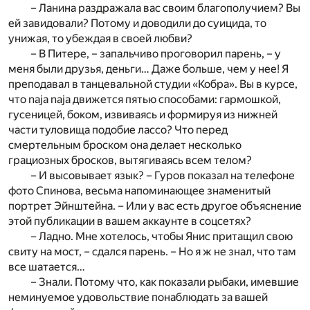
– Ланина раздражала вас своим благополучием? Вы
ей завидовали? Потому и доводили до суицида, то
унижая, то убеждая в своей любви?
– В Питере, – запальчиво проговорил парень, – у
меня были друзья, деньги… Даже больше, чем у нее! Я
преподавал в танцевальной студии «Кобра». Вы в курсе,
что naja naja движется пятью способами: гармошкой,
гусеницей, боком, извиваясь и формируя из нижней
части туловища подобие лассо? Что перед
смертельным броском она делает несколько
грациозных бросков, вытягиваясь всем телом?
– И высовывает язык? – Гуров показал на телефоне
фото Спинова, весьма напоминающее знаменитый
портрет Эйнштейна. – Или у вас есть другое объяснение
этой публикации в вашем аккаунте в соцсетях?
– Ладно. Мне хотелось, чтобы Янис притащил свою
свиту на мост, – сдался парень. – Но я ж не знал, что там
все шатается…
– Знали. Потому что, как показали рыбаки, имевшие
неминуемое удовольствие понаблюдать за вашей