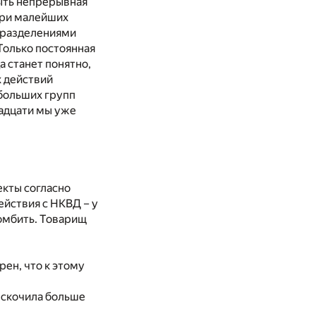
быть непрерывная
 При малейших
дразделениями
Только постоянная
а станет понятно,
х действий
больших групп
надцати мы уже
екты согласно
ействия с НКВД – у
бомбить. Товарищ
рен, что к этому
вскочила больше