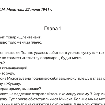
.М. Молотова 22 июня 1941 г.
Глава 1
нт, товарищ лейтенант!
чиво тряс меня за плечо.
пила веки. Только удалось забиться в уголок и уснуть – так 
 по совместительству ординарец, будит меня.
сь?
ет командующий.
час буду.
она Мюнхгаузена поднимаю себя за шкирку, плещу в глаза х
ду к Жукову.
нерал армии, вызывали?
 пакет, немедленно отправляйтесь к командующему 3-й арм
ову. Тут приказ об отступлнии от Минска. Больше мы не 
тки – и его армия окажется в окружении. Я не могу отдать 