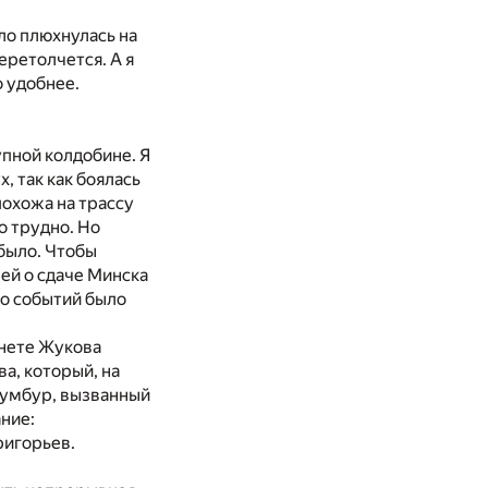
ло плюхнулась на
еретолчется. А я
о удобнее.
упной колдобине. Я
, так как боялась
похожа на трассу
о трудно. Но
 было. Чтобы
ей о сдаче Минска
то событий было
инете Жукова
ва, который, на
 сумбур, вызванный
ние:
ригорьев.