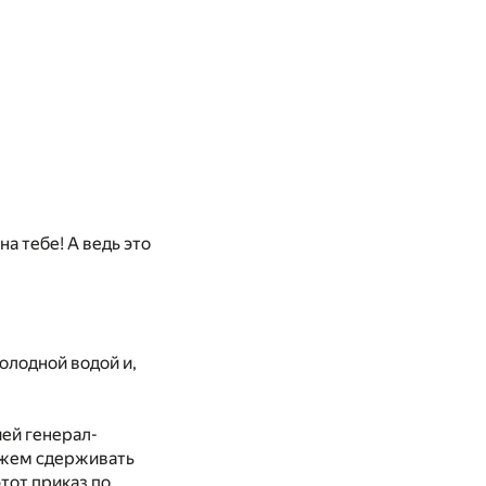
на тебе! А ведь это
олодной водой и,
ией генерал-
можем сдерживать
этот приказ по