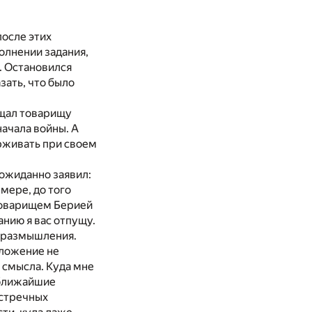
после этих
олнении задания,
л. Остановился
азать, что было
ещал товарищу
начала войны. А
ерживать при своем
еожиданно заявил:
 мере, до того
 товарищем Берией
нию я вас отпущу.
а размышления.
оложение не
 смысла. Куда мне
в ближайшие
встречных