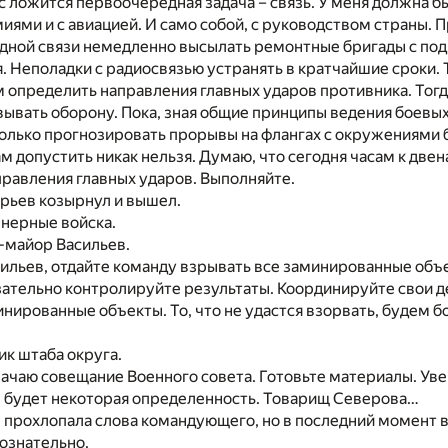
ас ложится первоочередная задача – связь. У меня должна 
миями и с авиацией. И само собой, с руководством страны.
одной связи немедленно высылать ремонтные бригады с по
. Неполадки с радиосвязью устранять в кратчайшие сроки. 
 определить направления главных ударов противника. Тогд
овывать оборону. Пока, зная общие принципы ведения боевы
олько прогнозировать прорывы на флангах с окружениями 
нам допустить никак нельзя. Думаю, что сегодня часам к две
равления главных ударов. Выполняйте.
рьев козырнул и вышел.
нерные войска.
-майор Васильев.
ильев, отдайте команду взрывать все заминированные объ
ательно контролируйте результаты. Координируйте свои д
инированные объекты. То, что не удастся взорвать, будем 
ик штаба округа.
начаю совещание Военного совета. Готовьте материалы. Уве
е будет некоторая определенность. Товарищ Северова…
е прохлопала слова командующего, но в последний момент 
сознательно.