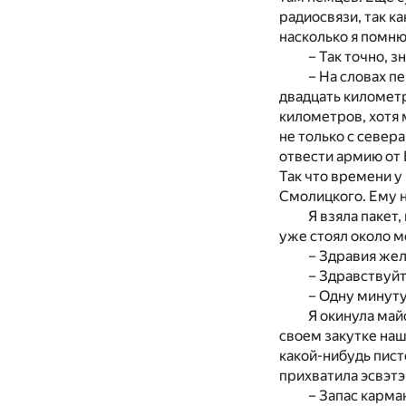
радиосвязи, так к
насколько я помню,
– Так точно, зн
– На словах п
двадцать километр
километров, хотя 
не только с севера
отвести армию от 
Так что времени у
Смолицкого. Ему 
Я взяла пакет
уже стоял около 
– Здравия жел
– Здравствуйт
– Одну минуту
Я окинула май
своем закутке нашл
какой-нибудь пист
прихватила эсвэтэ
– Запас карма