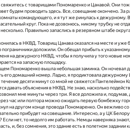
 свяжитесь с товарищами Пономаренко и Цанавой. Они тож
овет будем проводить здесь. Все, совещание окончено. За р
комнаты командующего, и я тут же ринулась к дежурному. В
спасательный круг. Пока не дозвонюсь, никому трубку не отд
 несколько. Правильно запаслись в резервном штабе округа
вонилась в НКВД. Товарищ Цанава оказался на месте и уже б
о пограничники доложили. Он обещал прибыть к указанному
еня на дежурного НКВД, чтобы я получила у того новые но
рается на запасную площадку.
ищем Пономаренко вышла небольшая заминка. Он ночевал д
ть его домашний номер. Ладно, я продиктовала дежурному
 в течение десяти минут со мной не свяжется Пантелеймон К
я давать объяснения в НКВД. Не знаю, насколько подейст
звонил мне минуты через три. Я все доложила и, подумав, д
рез час или полтора можно ожидать первую бомбежку горо
хнул на другом конце провода Пономаренко. Он вежливо со
зательно прибудет на совещание. Интересно, а у ЦК Белору
? Если нет, то недолго им работать. Немцы наверняка знают,
асть, и, без сомнения, это здание есть в полетном задании 