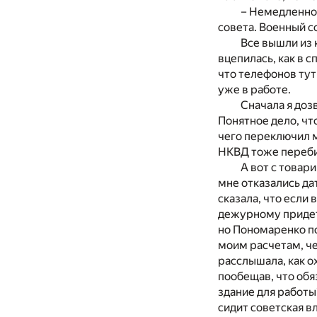
– Немедленно
совета. Военный с
Все вышли из 
вцепилась, как в 
что телефонов тут
уже в работе.
Сначала я доз
Понятное дело, чт
чего переключил м
НКВД тоже переби
А вот с товар
мне отказались да
сказала, что если
дежурному придетс
но Пономаренко по
моим расчетам, че
расслышала, как о
пообещав, что обя
здание для работы
сидит советская вл