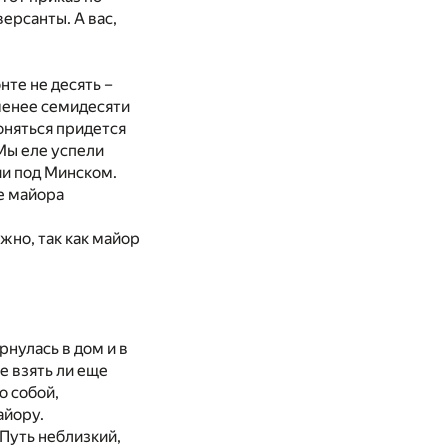
ерсанты. А вас,
нте не десять –
 менее семидесяти
оняться придется
 Мы еле успели
ии под Минском.
е майора
жно, так как майор
рнулась в дом и в
е взять ли еще
о собой,
айору.
 Путь неблизкий,