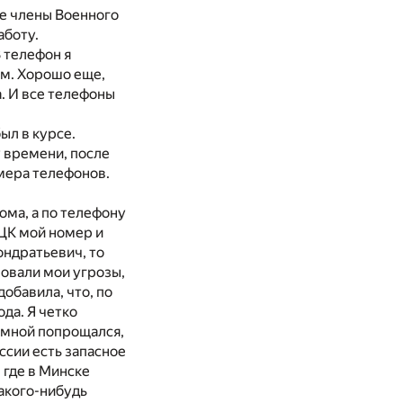
е члены Военного
аботу.
 телефон я
ам. Хорошо еще,
. И все телефоны
ыл в курсе.
 времени, после
мера телефонов.
ома, а по телефону
 ЦК мой номер и
ондратьевич, то
вовали мои угрозы,
обавила, что, по
да. Я четко
 мной попрощался,
ссии есть запасное
 где в Минске
какого-нибудь