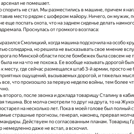
 арсенал не помешает.
о спорить не стал. Мы разместились в машине, причем я наг
ставив место рядом с шофером майору. Ничего, он мужик, п
не еще поспать охота, что на заднем сиденье делать намног
адремала. Проснулась от громкого возгласа:
ыразился Смолицкий, когда машина подскочила на особо кр
тью солидарна, но решила не высказывать свое мнение вслух
орога по Минской области после бомбежек была совсем не 
а была ни на что не похожа. Ее вообще называть дорогой был
к месту, где сейчас размещался штаб 3-й армии, просто не
оприятных ощущений, вызываемых дорогой, и тяжелых мысл
ь все, что произошло за первую неделю войны, тем более ч
чно.
ть второго, после звонка и доклада товарищу Сталину в каб
я тишина. Все молча смотрели то друг на друга, то на Жуко
 постарел на несколько лет. Пока в моей голове был полный
самые страшные прогнозы, генерал, наконец, прервал молча
омандиры. Действуем по согласованным планам. Товарищ Г
 немедленно даже не встал, а вскочил.