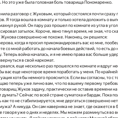
 Но это уже была головная боль товарища Пономаренко.
нила разговор с Жуковым, который состоялся почти сразу 
в. Я тогда вошла в комнату и только хотела доложить о вып
махнул рукой. Он пару раз прошел по комнате из угла в уго
сировал затылок. Короче, явно тянул время, не зная, что ск
а Жукова совершенно не похоже. Наконец, он решился:
ерова, когда я просил прикомандировать вас ко мне, пооб
те со мной работать до начала боевых действий, то есть до 
у. Теперь война началась, и я не имею права вас больше уд
вернуться в свой наркомат.
рвался, еще несколько раз прошелся по комнате и вдруг н
 бы вас еще некоторое время поработать у меня. По крайней
туация хотя бы немного прояснится. Если вы согласны, то с
щаю теперь уже лично вам, что по вашему первому требова
 товарищ Жуков задачу, практически не оставив времени н
т думать? Сейчас по всей стране суматоха и бардак. Пока п
ь как-то не стабилизируется, мне дергаться совершенно нет
 мужа? А никуда. Он сам наверняка не знает, где окажется 
не говоря уже о днях и неделях. Мы можем разминуться во 