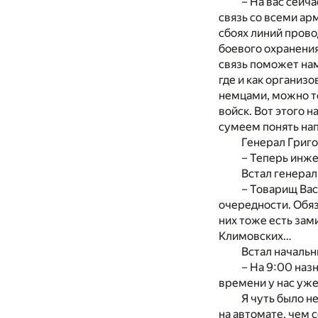
– На вас сейч
связь со всеми ар
сбоях линий пров
боевого охранения
связь поможет нам
где и как организ
немцами, можно т
войск. Вот этого 
сумеем понять нап
Генерал Григо
– Теперь инже
Встал генерал
– Товарищ Вас
очередности. Обяз
них тоже есть зам
Климовских…
Встал начальн
– На 9:00 наз
времени у нас уж
Я чуть было н
на автомате, чем 