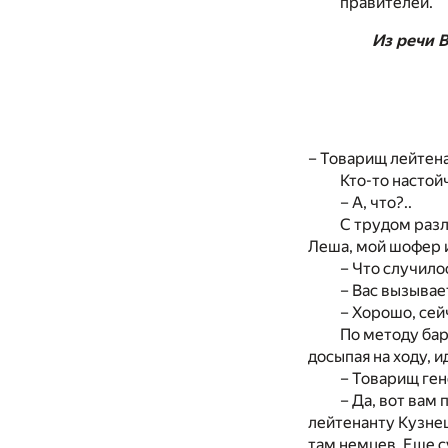
правителей.
Из речи В
– Товарищ лейтена
Кто-то настой
– А, что?..
С трудом разле
Леша, мой шофер и
– Что случило
– Вас вызыва
– Хорошо, сей
По методу бар
досыпая на ходу, и
– Товарищ ге
– Да, вот вам
лейтенанту Кузнец
там немцев. Еще су