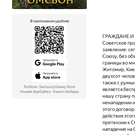
В приложении удобнее
ГРАЖДАНЕ И
Советское пра
заявление: се
Союзу, без об
границы во мн
Житомир, Киев
двухсот чело
также с румын
RuStore
·
Samsung Galaxy Store
является бес
Huawei AppGallery
·
Xiaomi GetApps
нашу страну п
ненападении и
этого договор
действия этог
претензии к С
нападение на 