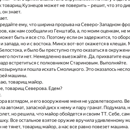
ак товарищ Кузнецов может не поверить – решит, что это див
 он знает.
ает.
ередайте ему, что ширина прорыва на Северо-Западном фро
ов, как нам сообщали из Генштаба, а, по моим оценкам, не
может быть и все сто. Поэтому если он задержится, то обор
 и запада, но и с востока. Минск вот-вот окажется в клещах.
Белостока, и было бы преступно глупо оказаться в окружен
 него почти нет. Немедленно выезжайте. Да, прихватите ещ
надо встретиться с полковником Стариновым. Выполняйте.
, козырнула и пошла искать Смолицкого. Это оказалось несло
моей машины.
аю, товарищ майор.
е, товарищ Северова. Едем?
.
ора взглядом, и его вооружение меня не удовлетворило. Ве
а автомат, запасной диск к нему и пару гранат. Подумала, н
олет, но решила, что майор обойдется и своим ТТ. Себе, сам
шку. Все остальное взятое оружие вручила удивленному м
н не тянет, товарищ майор, а нас все равно повезет машина.