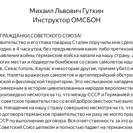
Михаил Львович Гуткин
Инструктор ОМСБОН
 ГРАЖДАНКИ СОВЕТСКОГО СОЮЗА!
вительство и его глава товарищ Сталин поручили мне сде
годня, в 4 часа утра, без предъявления каких-либо претенз
ъявления войны, германские войска напали на нашу страну,
огих местах и подвергли бомбежке со своих самолетов наш
, Севастополь, Каунас и некоторые другие, причем убито 
век. Налеты вражеских самолетов и артиллерийский обстр
ской и финляндской территории. Это неслыханное нападен
примерным в истории цивилизованных народов вероломств
роизведено несмотря на то, что между СССР и Германией 
 советское правительство со всей добросовестностью выпо
а. Нападение на нашу страну совершено несмотря на то, что
о договора германское правительство ни разу не могло пре
ССР по выполнению договора. Вся ответственность за это 
Советский Союз целиком и полностью падает на германски