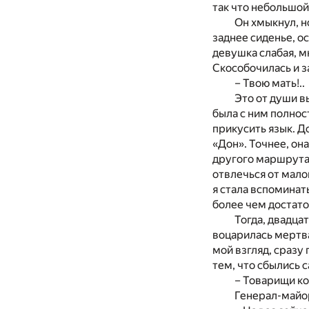
так что небольшой
Он хмыкнул, н
заднее сиденье, о
девушка слабая, м
Скособочилась и з
– Твою мать!..
Это от души в
была с ним полнос
прикусить язык. Д
«Дон». Точнее, он
другого маршрута 
отвлечься от мал
я стала вспоминат
более чем достато
Тогда, двадца
воцарилась мертва
мой взгляд, сразу
тем, что сбылись 
– Товарищи к
Генерал-майор