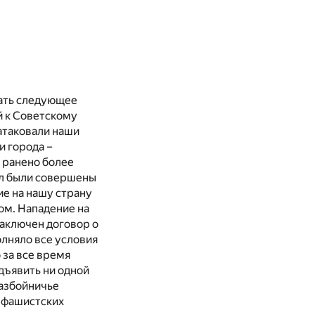
лать следующее
ий к Советскому
 атаковали наши
и города –
и ранено более
ел были совершены
ие на нашу страну
ом. Нападение на
заключен договор о
лняло все условия
 за все время
дъявить ни одной
разбойничье
х фашистских