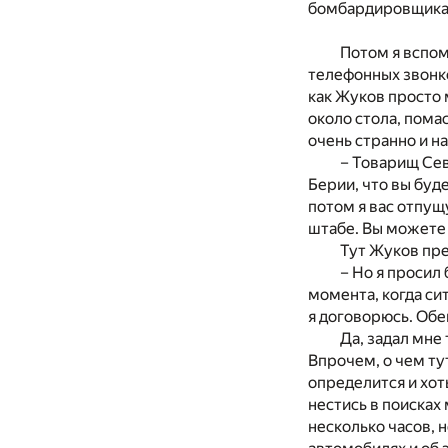
бомбардировщика.
Потом я вспом
телефонных звонко
как Жуков просто 
около стола, помас
очень странно и н
– Товарищ Сев
Берии, что вы буде
потом я вас отпущ
штабе. Вы можете 
Тут Жуков пре
– Но я просил
момента, когда си
я договорюсь. Обе
Да, задал мне
Впрочем, о чем ту
определится и хот
нестись в поисках
несколько часов, 