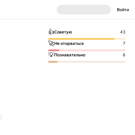
Войти
👍
Советую
43
🚀
Не оторваться
7
💡
Познавательно
6