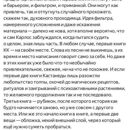
и барьером, и фильтром, и приманкой. Они могут как
привлечь, так и отпугнуть случайного прохожего,
скажем так, духовного проходимца. Идея фильтра,
намеренного усложнения и даже искажения
материала — далеко не нова, хотя вполне вероятно, что
и сам Карлос заблуждался, когда пытался судить
о целом, зная лишь часть. В любом случае, первые книги
КК — на своём месте. Слова из песни не выкинешь, а их
время и место написания говорит само за себя. Но даже
в этих книгах уже было что-то необычайно
привлекательное, свежее, ни на что не похожее. И если
первые две книги Кастанеды лишь разожгли
любопытство толпы, охочей до магических рецептов,
ритуалов и заигрываний с психоактивными растениями,
то желаемого продолжения так и не последовало.
Третья книга — рубикон, после которого история как
будто начинается заново, но уже совсем с другого
места. Или же это начало книги в книге, а первые две
вещи — обложка, некий внешний слой, через который
ещё нужно суметь пробраться.