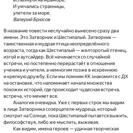
И умчались странницы,
улетели за море.
Валерий Брюсов
В название повести неслучайно вынесено сразу два
имени. Это Затворник и Шестипалый. Затворник —
таинственная и мудрая птица неопределённого
возраста, тогда как Шестипалый — желторотый птенец,
изгой и аутсайдер. Всё начинается со случайной
встречи, но постепенно перерастаёт в отношения
ученика и учителя, а немногим позже в искреннюю
и крепкую дружбу. Если мы помним КК знакомится с ДХ
на остановке, что напоминает начала множества
похожих историй, где происходит чудесная встреча,
встреча, что меняет все.
Аналогия очевидна. Уже с первых строк мы видим
в лице Затворника созерцателя-мудреца, который
смотрит на Солнце, пока Шестипалый пытается выжить,
философствуя, либо же мыслить, выживая.
Как видим, имена героев — удачная творческая