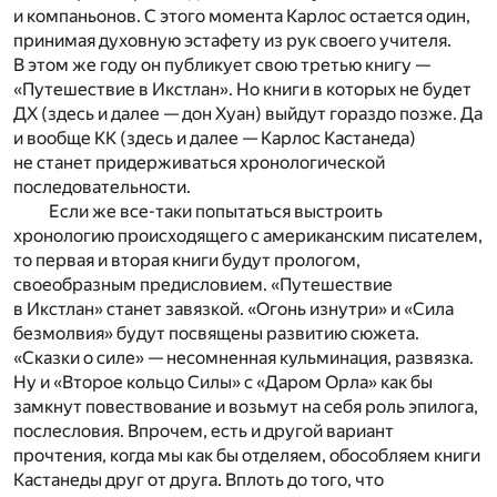
и компаньонов. С этого момента Карлос остается один,
принимая духовную эстафету из рук своего учителя.
В этом же году он публикует свою третью книгу —
«Путешествие в Икстлан». Но книги в которых не будет
ДХ (здесь и далее — дон Хуан) выйдут гораздо позже. Да
и вообще КК (здесь и далее — Карлос Кастанеда)
не станет придерживаться хронологической
последовательности.
Если же все-таки попытаться выстроить
хронологию происходящего с американским писателем,
то первая и вторая книги будут прологом,
своеобразным предисловием. «Путешествие
в Икстлан» станет завязкой. «Огонь изнутри» и «Сила
безмолвия» будут посвящены развитию сюжета.
«Сказки о силе» — несомненная кульминация, развязка.
Ну и «Второе кольцо Силы» с «Даром Орла» как бы
замкнут повествование и возьмут на себя роль эпилога,
послесловия. Впрочем, есть и другой вариант
прочтения, когда мы как бы отделяем, обособляем книги
Кастанеды друг от друга. Вплоть до того, что