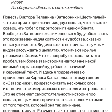
и поэт
Из сборника «Беседы о свете и любви»
Повесть Виктора Пелевина «Затворник и Шестипалый»
-это история о приключениях двух цыплят, что пытаются
совершить побег с территории птицекомбината.
Вообще о «Затворнике», а именно так я буду обозначать
это произведения для краткости и удобства, сказано
не так уж и много. Видимо как-то не пристало с умным
видом рассуждать о цыплятах, что качают крылья
ржавыми гайками. Что ж, попробую восполнить этот
пробел, тем более эта история видится мне некой
ширмой, скрывающей куда более значимый
и серьезный текст. И здесь я подразумеваю
произведения Карлоса Кастанеды, а потому говоря
о «Затворнике», придется сказать несколько слов
и о творчестве американского писателя и антрополога.
Это не отменяет самостоятельности истории про
цыплят, вещь может прочитываться в полном отрыве
от того текста, который она так или иначе,
но иллюстрирует. Разумеется, что повесть на тридцать-