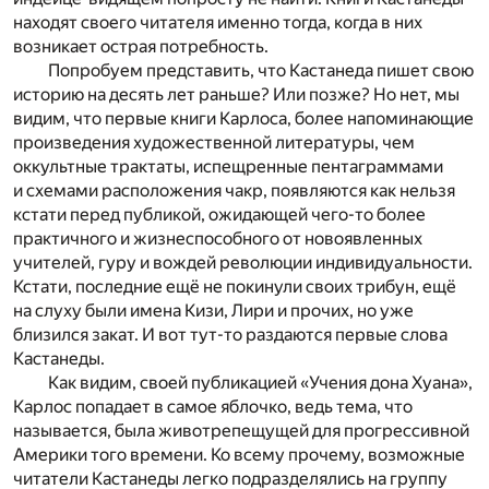
находят своего читателя именно тогда, когда в них
возникает острая потребность.
Попробуем представить, что Кастанеда пишет свою
историю на десять лет раньше? Или позже? Но нет, мы
видим, что первые книги Карлоса, более напоминающие
произведения художественной литературы, чем
оккультные трактаты, испещренные пентаграммами
и схемами расположения чакр, появляются как нельзя
кстати перед публикой, ожидающей чего-то более
практичного и жизнеспособного от новоявленных
учителей, гуру и вождей революции индивидуальности.
Кстати, последние ещё не покинули своих трибун, ещё
на слуху были имена Кизи, Лири и прочих, но уже
близился закат. И вот тут-то раздаются первые слова
Кастанеды.
Как видим, своей публикацией «Учения дона Хуана»,
Карлос попадает в самое яблочко, ведь тема, что
называется, была животрепещущей для прогрессивной
Америки того времени. Ко всему прочему, возможные
читатели Кастанеды легко подразделялись на группу