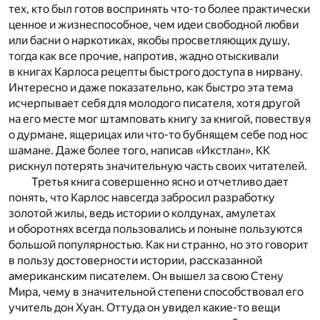
тех, кто был готов воспринять что-то более практически
ценное и жизнеспособное, чем идеи свободной любви
или басни о наркотиках, якобы просветляющих душу,
тогда как все прочие, напротив, жадно отыскивали
в книгах Карлоса рецепты быстрого доступа в нирвану.
Интересно и даже показательно, как быстро эта тема
исчерпывает себя для молодого писателя, хотя другой
на его месте мог штамповать книгу за книгой, повествуя
о дурмане, ящерицах или что-то бубнящем себе под нос
шамане. Даже более того, написав «Икстлан», КК
рискнул потерять значительную часть своих читателей.
Третья книга совершенно ясно и отчетливо дает
понять, что Карлос навсегда забросил разработку
золотой жилы, ведь истории о колдунах, амулетах
и оборотнях всегда пользовались и поныне пользуются
большой популярностью. Как ни странно, но это говорит
в пользу достоверности истории, рассказанной
американским писателем. Он вышел за свою Стену
Мира, чему в значительной степени способствовал его
учитель дон Хуан. Оттуда он увидел какие-то вещи