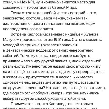
социум и Цех №1, ну и конечно найдется место для
союзников, что обитают за Стеной Мира.
Точка отсчета для любой из этих историй — это
знакомство, состоявшееся между, скажем так,
желторотым юнцом и таинственным незнакомцем
неопределенного возраста.
Встреча Карлоса Кастанеды с индейцем Хуаном
Матусом произошла летом 1961 года. С этого момента
молодой американец оказался вовлечен
в фантастический водоворот самых невероятных
событий. То, чему он стал свидетелем как будто
принадлежало миру другой планеты, иной, отдельной
реальности. Именно так он назвал свою вторую книгу,
да и как ещё назвать мир, где люди могут превращаться
в животных, присутствовать в нескольких местах
одновременно, видеть энергию или путешествовать
по другим вселенным? Но главное, как ещё назвать мир,
где люди смогли победить смерть, где они научились
выбирать другой способ ухода из этой жизни.
Примечательно, что Кастанеда пишет только