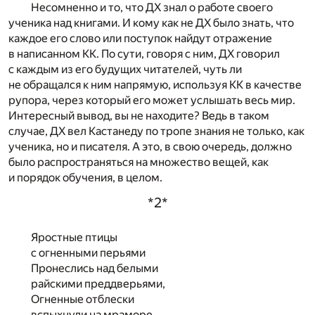
Несомненно и то, что ДХ знал о работе своего
ученика над книгами. И кому как не ДХ было знать, что
каждое его слово или поступок найдут отражение
в написанном КК. По сути, говоря с ним, ДХ говорил
с каждым из его будущих читателей, чуть ли
не обращался к ним напрямую, используя КК в качестве
рупора, через который его может услышать весь мир.
Интересный вывод, вы не находите? Ведь в таком
случае, ДХ вел Кастанеду по тропе знания не только, как
ученика, но и писателя. А это, в свою очередь, должно
было распространяться на множество вещей, как
и порядок обучения, в целом.
*2*
Яростные птицы
с огненными перьями
Пронеслись над белыми
райскими преддверьями,
Огненные отблески
вспыхнули на мраморе,