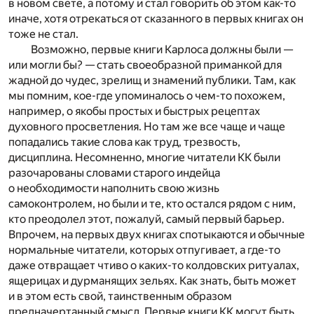
в новом свете, а потому и стал говорить об этом как-то
иначе, хотя отрекаться от сказанного в первых книгах он
тоже не стал.
Возможно, первые книги Карлоса должны были —
или могли бы? — стать своеобразной приманкой для
жадной до чудес, зрелищ и знамений публики. Там, как
мы помним, кое-где упоминалось о чем-то похожем,
например, о якобы простых и быстрых рецептах
духовного просветления. Но там же все чаще и чаще
попадались такие слова как труд, трезвость,
дисциплина. Несомненно, многие читатели КК были
разочарованы словами старого индейца
о необходимости наполнить свою жизнь
самоконтролем, но были и те, кто остался рядом с ним,
кто преодолел этот, пожалуй, самый первый барьер.
Впрочем, на первых двух книгах спотыкаются и обычные
нормальные читатели, которых отпугивает, а где-то
даже отвращает чтиво о каких-то колдовских ритуалах,
ящерицах и дурманящих зельях. Как знать, быть может
и в этом есть свой, таинственным образом
предначертанный смысл. Первые книги КК могут быть