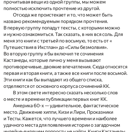
прочитывая вещи из одной группы, мы можем
полностью исключить прочтение из другой.
Отсюда же проистекает и то, что может быть
названо рекомендуемым порядком прочтения.
В первую группу попадут тексты, с которыми можно
и нужно ознакомиться. Так сказать, в них вся соль. Для
меня это книги с третьей по восьмую, то есть от «
Путешествия в Икстлан» до «Силы безмолвия».
Во вторую группу я бы включил те сочинения
Кастанеды, которые лично у меня вызывают
противоречивые, двоякие впечатления. Сюда относятся
первая и вторая книги, а также все книги после восьмой.
Эти книги как бы выпадают из общего списка,
отделяются от основного корпуса сочинений КК.
В этом свете интересно сказать несколько слов
о месте и времени публикации первых книг КК.
Америка 60-х — удивительное, фантастическое
место. Движение хиппи, Кизи и Лири, Проказники
и Тесты. Кажется, что лучшего времени и наиболее
удачного места для появления истории о загадочном
индейце-видящем попросту не найти. Книги Кастанеды