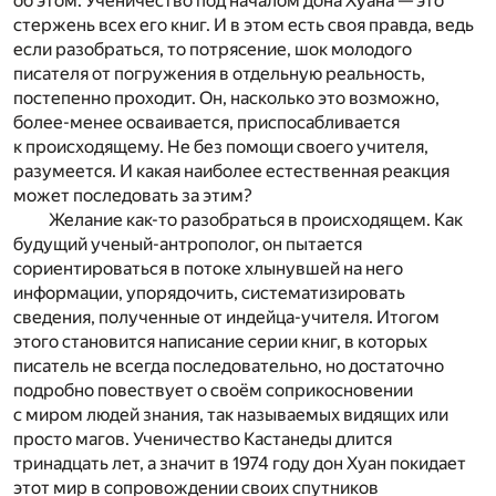
об этом. Ученичество под началом дона Хуана — это
стержень всех его книг. И в этом есть своя правда, ведь
если разобраться, то потрясение, шок молодого
писателя от погружения в отдельную реальность,
постепенно проходит. Он, насколько это возможно,
более-менее осваивается, приспосабливается
к происходящему. Не без помощи своего учителя,
разумеется. И какая наиболее естественная реакция
может последовать за этим?
Желание как-то разобраться в происходящем. Как
будущий ученый-антрополог, он пытается
сориентироваться в потоке хлынувшей на него
информации, упорядочить, систематизировать
сведения, полученные от индейца-учителя. Итогом
этого становится написание серии книг, в которых
писатель не всегда последовательно, но достаточно
подробно повествует о своём соприкосновении
с миром людей знания, так называемых видящих или
просто магов. Ученичество Кастанеды длится
тринадцать лет, а значит в 1974 году дон Хуан покидает
этот мир в сопровождении своих спутников