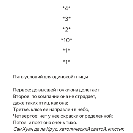
*4*
*3*
*2*
*10*
*1*
*1*
Пять условий для одинокой птицы
Первое: до высшей точки она долетает;
Второе: по компании она не страдает,
даже таких птиц, как она;
Третье: клюв ее направлен в небо;
Четвертое: нет у нее окраски определенной;
Пятое: и поет она очень тихо.
Сан Хуан де ла Крус, католический святой, мистик