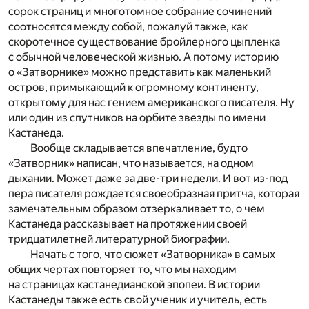
сорок страниц и многотомное собрание сочинений
соотносятся между собой, пожалуй также, как
скоротечное существование бройлерного цыпленка
с обычной человеческой жизнью. А потому историю
о «Затворнике» можно представить как маленький
остров, примыкающий к огромному континенту,
открытому для нас гением американского писателя. Ну
или один из спутников на орбите звезды по имени
Кастанеда.
Вообще складывается впечатление, будто
«Затворник» написан, что называется, на одном
дыхании. Может даже за две-три недели. И вот из-под
пера писателя рождается своеобразная притча, которая
замечательным образом отзеркаливает то, о чем
Кастанеда рассказывает на протяжении своей
тридцатилетней литературной биографии.
Начать с того, что сюжет «Затворника» в самых
общих чертах повторяет то, что мы находим
на страницах кастанедианской эпопеи. В истории
Кастанеды также есть свой ученик и учитель, есть