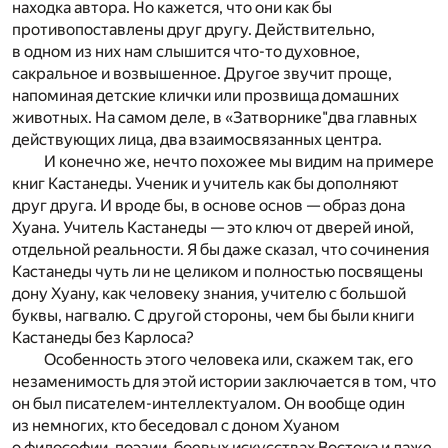
находка автора. Но кажется, что они как бы
противопоставлены друг другу. Действительно,
в одном из них нам слышится что-то духовное,
сакральное и возвышенное. Другое звучит проще,
напоминая детские клички или прозвища домашних
животных. На самом деле, в «Затворнике"два главных
действующих лица, два взаимосвязанных центра.
И конечно же, нечто похожее мы видим на примере
книг Кастанеды. Ученик и учитель как бы дополняют
друг друга. И вроде бы, в основе основ — образ дона
Хуана. Учитель Кастанеды — это ключ от дверей иной,
отдельной реальности. Я бы даже сказал, что сочинения
Кастанеды чуть ли не целиком и полностью посвящены
дону Хуану, как человеку знания, учителю с большой
буквы, нагвалю. С другой стороны, чем бы были книги
Кастанеды без Карлоса?
Особенность этого человека или, скажем так, его
незаменимость для этой истории заключается в том, что
он был писателем-интеллектуалом. Он вообще один
из немногих, кто беседовал с доном Хуаном
о философии, поэзии, боевых искусствах Востока и даже