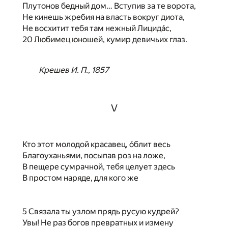
Плутонов бедный дом… Вступив за те ворота,
Не кинешь жребия на власть вокруг диота,
Не восхитит тебя там нежный Лицидáс,
20 Любимец юношей, кумир девичьих глаз.
Крешев И. П., 1857
V
Кто этот молодой красавец, óблит весь
Благоуханьями, посыпав роз на ложе,
В пещере сумрачной, тебя целует здесь
В простом наряде, для кого же
5 Связала ты узлом прядь русую кудрей?
Увы! Не раз богов превратных и измену