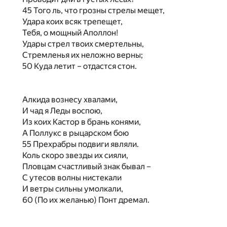
45 Того ль, что грозны стрелы мещет,
Удара коих всяк трепещет,
Тебя, о мощный Аполлон!
Удары стрел твоих смертельны,
Стремленья их неложно верны;
50 Куда летит – отдастся стон.
Алкида вознесу хвалами,
И чад я Леды воспою,
Из коих Кастор в брань конями,
А Поллукс в рыцарском бою
55 Прехрабры подвиги являли.
Коль скоро звезды их сияли,
Пловцам счастливый знак бывал –
С утесов волны нистекали
И ветры сильны умолкали,
60 (По их желанью) Понт дремал.