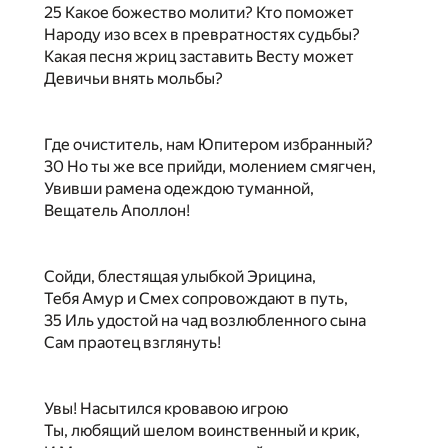
25 Какое божество молити? Кто поможет
Народу изо всех в превратностях судьбы?
Какая песня жриц заставить Весту может
Девичьи внять мольбы?
Где очиститель, нам Юпитером избранный?
30 Но ты же все прийди, молением смягчен,
Увивши рамена одеждою туманной,
Вещатель Аполлон!
Сойди, блестящая улыбкой Эрицина,
Тебя Амур и Смех сопровождают в путь,
35 Иль удостой на чад возлюбленного сына
Сам праотец взглянуть!
Увы! Насытился кровавою игрою
Ты, любящий шелом воинственный и крик,