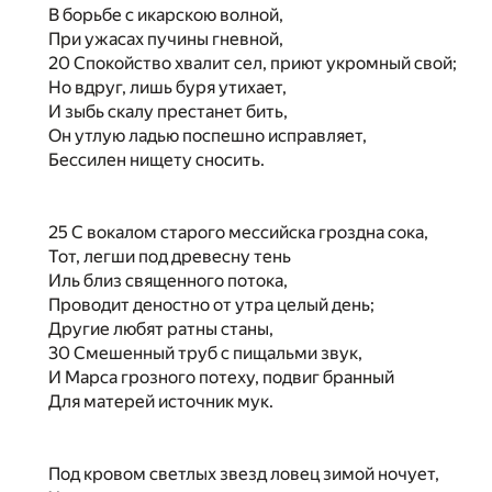
В борьбе с икарскою волной,
При ужасах пучины гневной,
20 Спокойство хвалит сел, приют укромный свой;
Но вдруг, лишь буря утихает,
И зыбь скалу престанет бить,
Он утлую ладью поспешно исправляет,
Бессилен нищету сносить.
25 С вокалом старого мессийска гроздна сока,
Тот, легши под древесну тень
Иль близ священного потока,
Проводит деностно от утра целый день;
Другие любят ратны станы,
30 Смешенный труб с пищальми звук,
И Марса грозного потеху, подвиг бранный
Для матерей источник мук.
Под кровом светлых звезд ловец зимой ночует,