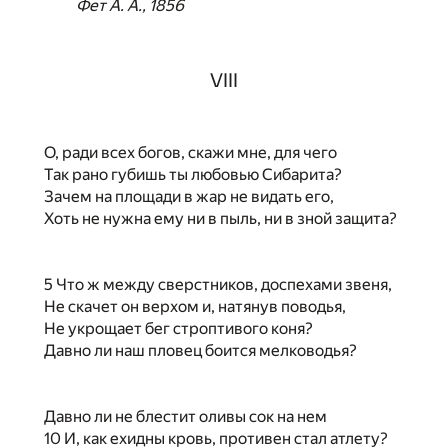
Фет А. А., 1856
VIII
О, ради всех богов, скажи мне, для чего
Так рано губишь ты любовью Сибарита?
Зачем на площади в жар не видать его,
Хоть не нужна ему ни в пыль, ни в зной защита?
5 Что ж между сверстников, доспехами звеня,
Не скачет он верхом и, натянув поводья,
Не укрощает бег строптивого коня?
Давно ли наш пловец боится мелководья?
Давно ли не блестит оливы сок на нем
10 И, как ехидны кровь, противен стал атлету?