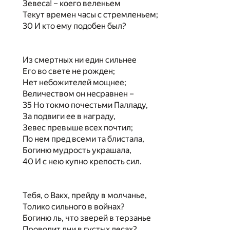
Зевеса! – коего веленьем
Текут времен часы с стремленьем;
30 И кто ему подобен был?
Из смертных ни един сильнее
Его во свете не рожден;
Нет небожителей мощнее;
Величеством он несравнен –
35 Но токмо почестьми Палладу,
За подвиги ее в награду,
Зевес превыше всех почтил;
По нем пред всеми та блистала,
Богиню мудрость украшала,
40 И с нею купно крепость сил.
Тебя, о Вакх, прейду в молчанье,
Толико сильного в войнах?
Богиню ль, что зверей в терзанье
Проводит дни в густых лесах?