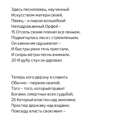
Здесь песнопевец, наученный
Искусством матери своей,
Певец – и лирою волшебной
Неподражаемый Орфей –
15 Отсель своим пленял все пеньем,
Подвигнулись леса с стремленьем;
Он камни им одушевлял –
И быстры реки течь престали,
И скоры ветры песнь внимали,
20 И дубу слух он даровал.
Теперь кого дерзну я славить
Обычно – первою хвалой;
Того – того, который правит
Богами, смертных всех судьбой;
25 Который властен над землями;
Простер державу над водами;
Повсюду власть свою явил –