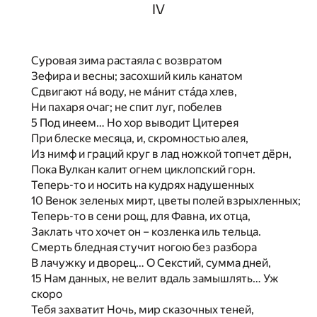
IV
Суровая зима растаяла с возвратом
Зефира и весны; засохший киль канатом
Сдвигают нá воду, не мáнит стáда хлев,
Ни пахаря очаг; не спит луг, побелев
5 Под инеем… Но хор выводит Цитерея
При блеске месяца, и, скромностью алея,
Из нимф и граций круг в лад ножкой топчет дёрн,
Пока Вулкан калит огнем циклопский горн.
Теперь-то и носить на кудрях надушенных
10 Венок зеленых мирт, цветы полей взрыхленных;
Теперь-то в сени рощ, для Фавна, их отца,
Заклать что хочет он – козленка иль тельца.
Смерть бледная стучит ногою без разбора
В лачужку и дворец… О Секстий, сумма дней,
15 Нам данных, не велит вдаль замышлять… Уж
скоро
Тебя захватит Ночь, мир сказочных теней,