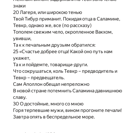
знаки
20 Лагеря, или широкою тенью
Твой Тибур приманит. Покидая отца в Саламине,
Тевкр, однако же, все (по рассказу)
Тополем свежим чело, окропленное Вакхом,
увивши,
Та к к печальным друзьям обратился:
25 «Счастье добрее отца! Какой оно путь нам
укажет,
Та к и пойдемте, товарищи-други.
Что сокрушаться, коль Тевкр – предводитель и
Тевкр – предвещатель.
Сам Аполлон обещал непреложно
В новой стране потемнить Саламина давнишнюю
славу.
30 О достойные, много со мною
Горя терпевшие мужи, вином прогоните печали!
Завтра опять в беспредельное море.