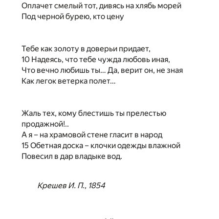
Оплачет смелый тот, дивясь на хлябь морей
Под черной бурею, кто цену
Тебе как золоту в доверьи придает,
10 Надеясь, что тебе чужда любовь иная,
Что вечно любишь ты… Да, верит он, не зная
Как легок ветерка полет…
Жаль тех, кому блестишь ты прелестью
продажной!..
А я – на храмовой стене гласит в народ
15 Обетная доска – клочки одежды влажной
Повесил в дар владыке вод.
Крешев И. П., 1854