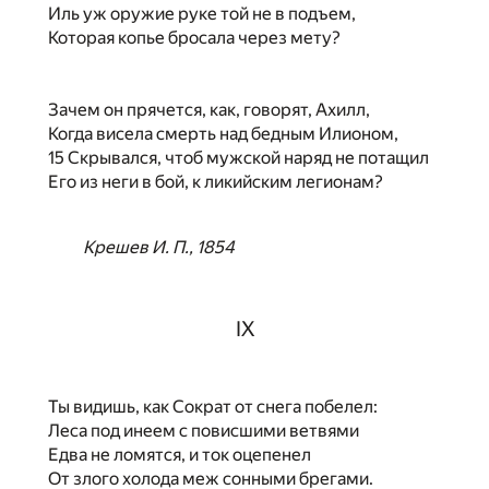
Иль уж оружие руке той не в подъем,
Которая копье бросала через мету?
Зачем он прячется, как, говорят, Ахилл,
Когда висела смерть над бедным Илионом,
15 Скрывался, чтоб мужской наряд не потащил
Его из неги в бой, к ликийским легионам?
Крешев И. П., 1854
IX
Ты видишь, как Сократ от снега побелел:
Леса под инеем с повисшими ветвями
Едва не ломятся, и ток оцепенел
От злого холода меж сонными брегами.