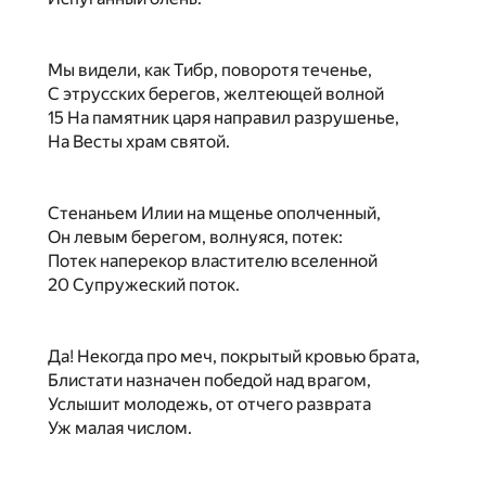
Мы видели, как Тибр, поворотя теченье,
С этрусских берегов, желтеющей волной
15 На памятник царя направил разрушенье,
На Весты храм святой.
Стенаньем Илии на мщенье ополченный,
Он левым берегом, волнуяся, потек:
Потек наперекор властителю вселенной
20 Супружеский поток.
Да! Некогда про меч, покрытый кровью брата,
Блистати назначен победой над врагом,
Услышит молодежь, от отчего разврата
Уж малая числом.