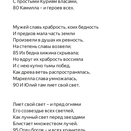
С простыми Куриям власами,
80 Камилла – и героев всех.
Мужей славь храбрость, коих бедность
И предков мала часть земли
Произвели в душах их ревность,
На степень славы возвели;
85 Их бедна хижина скрывала;
Но вдруг их храбрость воссияла
И с нею купно тьмы побед.
Как древа ветвь распространялась,
Маркелла слава умножалась,
90 И Юлий там лиет свой свет.
Лиет свой свет – и пред огнями
Его созвездье всех светлей,
Как лунный свет перед звездами
Блистает множеством лучей.
95 Отец богов – и всех хранитель