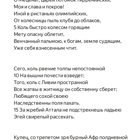
Моя и слава и покров!
Иной в ристаньях олимпийских,
От колесницы пыль клубя до облаков,
5 Коль быстро колесом горящим
Мету опасну облетит,
Венчанный пальмою, к богам, земле судящим,
Уже себя взнесенным чтит.
Сего, коль рвение толпы непостоянной
10 На вышни почести взведет;
Того, коль с Ливии пространной
Все жатвы в житницу он собственну сберет;
Любящего сохой своею
Наследственны поля пахать.
15 За жребий Аттала не подстрекнешь ладьею
Эгей свирепый рассекать.
Купец, со трепетом зря бурный Афр полдневной