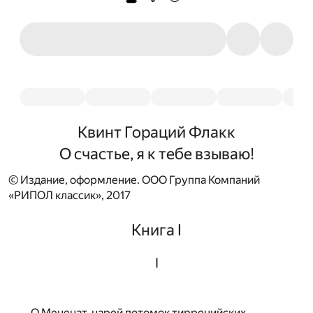
Квинт Гораций Флакк
О счастье, я к тебе взываю!
© Издание, оформление. ООО Группа Компаний
«РИПОЛ классик», 2017
Книга I
I
О Меценат, царей потомок тирренийских,