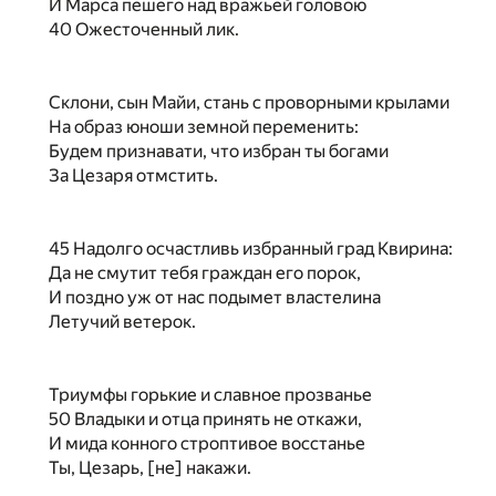
И Марса пешего над вражьей головою
40 Ожесточенный лик.
Склони, сын Майи, стань с проворными крылами
На образ юноши земной переменить:
Будем признавати, что избран ты богами
За Цезаря отмстить.
45 Надолго осчастливь избранный град Квирина:
Да не смутит тебя граждан его порок,
И поздно уж от нас подымет властелина
Летучий ветерок.
Триумфы горькие и славное прозванье
50 Владыки и отца принять не откажи,
И мида конного строптивое восстанье
Ты, Цезарь, [не] накажи.