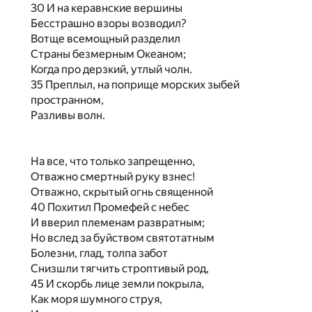
30 И на керавнские вершины
Бесстрашно взоры возводил?
Вотще всемощный разделил
Страны безмерным Океаном;
Когда про дерзкий, утлый чолн.
35 Преплыл, на поприще морских зыбей
пространном,
Разливы волн.
На все, что только запрещенно,
Отважно смертный руку взнес!
Отважно, скрытый огнь священной
40 Похитил Промефей с небес
И вверил племенам развратным;
Но вслед за буйством святотатным
Болезни, глад, толпа забот
Снизшли тягчить строптивый род,
45 И скорбь лице земли покрыла,
Как моря шумного струя,