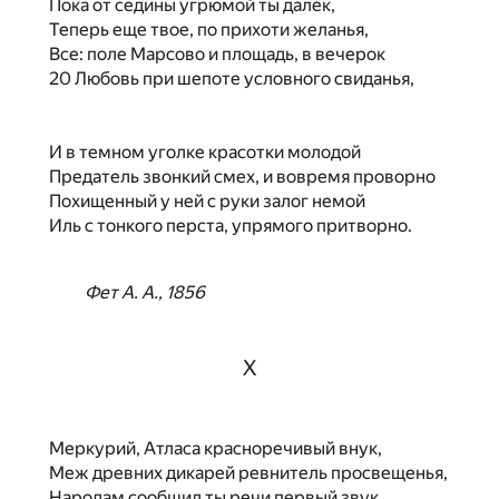
Пока от седины угрюмой ты далек,
Теперь еще твое, по прихоти желанья,
Все: поле Марсово и площадь, в вечерок
20 Любовь при шепоте условного свиданья,
И в темном уголке красотки молодой
Предатель звонкий смех, и вовремя проворно
Похищенный у ней с руки залог немой
Иль с тонкого перста, упрямого притворно.
Фет А. А., 1856
X
Меркурий, Атласа красноречивый внук,
Меж древних дикарей ревнитель просвещенья,
Народам сообщил ты речи первый звук