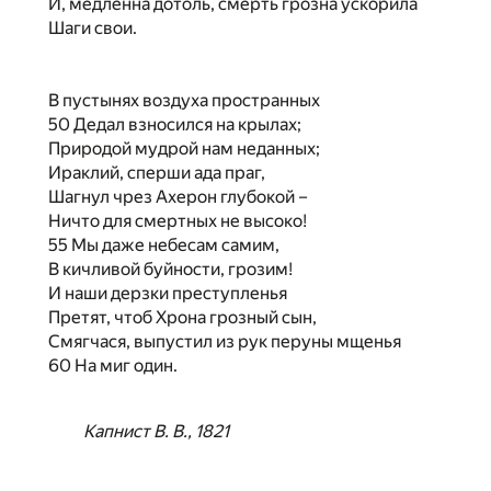
И, медленна дотоль, смерть грозна ускорила
Шаги свои.
В пустынях воздуха пространных
50 Дедал взносился на крылах;
Природой мудрой нам неданных;
Ираклий, сперши ада праг,
Шагнул чрез Ахерон глубокой –
Ничто для смертных не высоко!
55 Мы даже небесам самим,
В кичливой буйности, грозим!
И наши дерзки преступленья
Претят, чтоб Хрона грозный сын,
Смягчася, выпустил из рук перуны мщенья
60 На миг один.
Капнист В. В., 1821