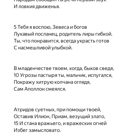
И ловкия движенья.
5 Тебя я воспою, Зевеса и богов
Лукавый посланец, родитель лиры гибкой.
Ты, что понравится, всегда украсть готов
С насмешливой улыбкой.
В младенчестве твоем, когда, быков сведя,
10 Угрозы пастыря ты, мальчик, испугался,
Покражу хитрую колчана оглядя,
Сам Аполлон смеялся.
Атридов суетных, при помощи твоей,
Оставив Илион, Приам, везущий злато,
15 И стана вражьего, и вражеских огней
Избег замысловато.