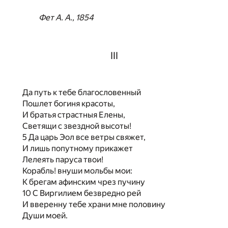
Фет А. А., 1854
III
Да путь к тебе благословенный
Пошлет богиня красоты,
И братья страстныя Елены,
Светящи с звездной высоты!
5 Да царь Эол все ветры свяжет,
И лишь попутному прикажет
Лелеять паруса твои!
Корабль! внуши мольбы мои:
К брегам афинским чрез пучину
10 С Виргилием безвредно рей
И вверенну тебе храни мне половину
Души моей.