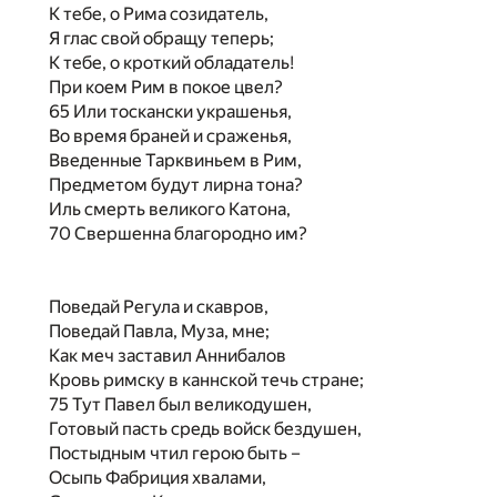
К тебе, о Рима созидатель,
Я глас свой обращу теперь;
К тебе, о кроткий обладатель!
При коем Рим в покое цвел?
65 Или тоскански украшенья,
Во время браней и сраженья,
Введенные Тарквиньем в Рим,
Предметом будут лирна тона?
Иль смерть великого Катона,
70 Свершенна благородно им?
Поведай Регула и скавров,
Поведай Павла, Муза, мне;
Как меч заставил Аннибалов
Кровь римску в каннской течь стране;
75 Тут Павел был великодушен,
Готовый пасть средь войск бездушен,
Постыдным чтил герою быть –
Осыпь Фабриция хвалами,