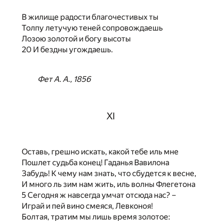
В жилище радости благочестивых ты
Толпу летучую теней сопровождаешь
Лозою золотой и богу высоты
20 И бездны угождаешь.
Фет А. А., 1856
XI
Оставь, грешно искать, какой тебе иль мне
Пошлет судьба конец! Гаданья Вавилона
Забудь! К чему нам знать, что сбудется к весне,
И много ль зим нам жить, иль волны Флегетона
5 Сегодня ж навсегда умчат отсюда нас? –
Играй и пей вино смеяся, Левконоя!
Болтая, тратим мы лишь время золотое: