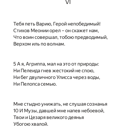
VI
Тебя петь Варию, Герой непобедимый!
Стихов Меонии орел – он скажет нам,
Что воин совершал, тобою предводимый,
Верхом иль по волнам.
5 А я, Агриппа, мал на это от природы:
Ни Пелеида гнев жестокий не спою,
Ни бег двуличного Улисса через воды,
Ни Пелопса семью.
Мне стыдно унижать, не слушая сознанья
10 И Музы, давшей мне напев небоевой,
Твои и Цезаря великого деянья
Убогою хвалой.