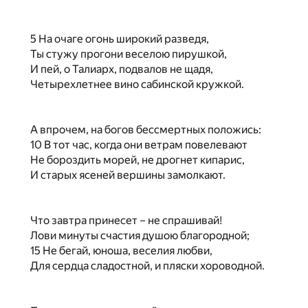
5 На очаге огонь широкий разведя,
Ты стужу прогони веселою пирушкой,
И пей, о Талиарх, подвалов не щадя,
Четырехлетнее вино сабинской кружкой.
А впрочем, на богов бессмертных положись:
10 В тот час, когда они ветрам повелевают
Не бороздить морей, не дрогнет кипарис,
И старых ясеней вершины замолкают.
Что завтра принесет – не спрашивай!
Лови минуты счастия душою благородной;
15 Не бегай, юноша, веселия любви,
Для сердца сладостной, и пляски хороводной.