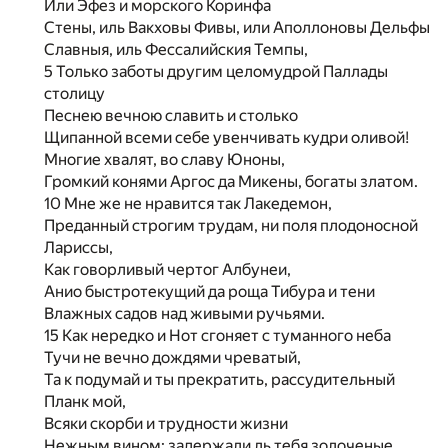
Или Эфез и морского Коринфа
Стены, иль Вакховы Фивы, или Аполлоновы Дельфы
Славныя, иль Фессалийския Темпы,
5 Только заботы другим целомудрой Паллады
столицу
Песнею вечною славить и столько
Щипанной всеми себе увенчивать кудри оливой!
Многие хвалят, во славу Юноны,
Громкий конями Аргос да Микены, богаты златом.
10 Мне же не нравится так Лакедемон,
Преданный строгим трудам, ни поля плодоносной
Лариссы,
Как говорливый чертог Албунеи,
Анио быстротекущий да роща Тибура и тени
Влажных садов над живыми ручьями.
15 Как нередко и Нот сгоняет с туманного неба
Тучи не вечно дождями чреватый,
Та к подумай и ты прекратить, рассудительный
Планк мой,
Всяки скорби и трудности жизни
Нежным вином: задержали ль тебя золоченые