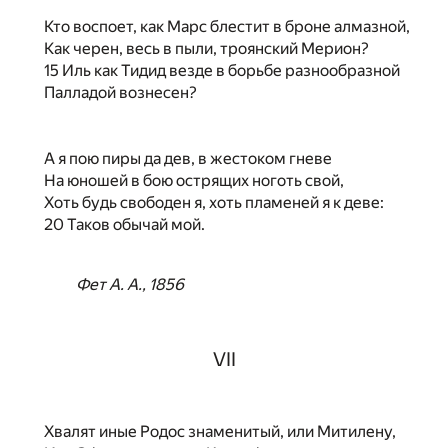
Кто воспоет, как Марс блестит в броне алмазной,
Как черен, весь в пыли, троянский Мерион?
15 Иль как Тидид везде в борьбе разнообразной
Палладой вознесен?
А я пою пиры да дев, в жестоком гневе
На юношей в бою острящих ноготь свой,
Хоть будь свободен я, хоть пламеней я к деве:
20 Таков обычай мой.
Фет А. А., 1856
VII
Хвалят иные Родос знаменитый, или Митилену,