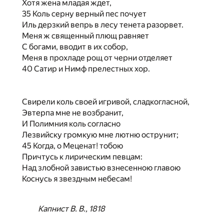
Хотя жена младая ждет,
35 Коль серну верный пес почует
Иль дерзкий вепрь в лесу тенета разорвет.
Меня ж священный плющ равняет
С богами, вводит в их собор,
Меня в прохладе рощ от черни отделяет
40 Сатир и Нимф прелестных хор.
Свирели коль своей игривой, сладкогласной,
Эвтерпа мне не возбранит,
И Полимния коль согласно
Лезвийску громкую мне лютню острунит;
45 Когда, о Меценат! тобою
Причтусь к лирическим певцам:
Над злобной завистью взнесенною главою
Коснусь я звездным небесам!
Капнист В. В., 1818