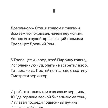
II
Довольно уж Отец и градом и снегами
Всю землю покрывал, ничем неумолим:
Уж под его рукой, краснеющий громами
Трепещет Древний Рим.
5 Трепещет и народ, чтоб Пиррину годину,
Исполненную чуд, опять не встретил взор,
Тот век, когда Протей погнал свою скотину
Смотрети верхи гор,
И рыба втерлась там в вязовые вершины,
10 Где горлице лесной была знакома сень,
И плавал посреди подвижныя пучины
Испуганный олень.