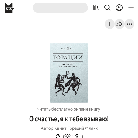
Читать бесплатно онлайн книгу
О счастье, я к тебе взываю!
Автор
Квинт Гораций Флакк
🔮
💡
🎯
1
1
1