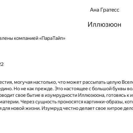
Ана Гратесс
Иллюзюон
влены компанией «ПараТайп»
22
стия, могучая настолько, что может рассыпать целую Всел
едино. Но не как прежде. Это настоящее с большой буквы в
водит свое бытие в изумрудности Иллюзюона, готовясь к 
атерии. Через сущность проносятся картинки-образы, кот
 для новой жизни. Изумруд честно делает свое хитрое дело