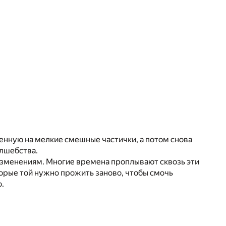
енную на мелкие смешные частички, а потом снова
олшебства.
изменениям. Многие времена проплывают сквозь эти
орые той нужно прожить заново, чтобы смочь
.