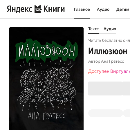
Главное
Аудио
Детям
Текст
Аудио
Читать бесплатно онл
Иллюзюон
Автор
Ана Гратесс
Доступен Виртуал