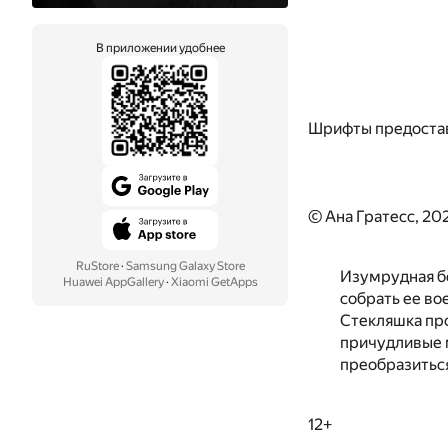
В приложении удобнее
Шрифты предоста
© Ана Гратесс, 20
RuStore
·
Samsung Galaxy Store
Изумрудная бе
Huawei AppGallery
·
Xiaomi GetApps
собрать ее во
Стекляшка про
причудливые м
преобразиться
12+