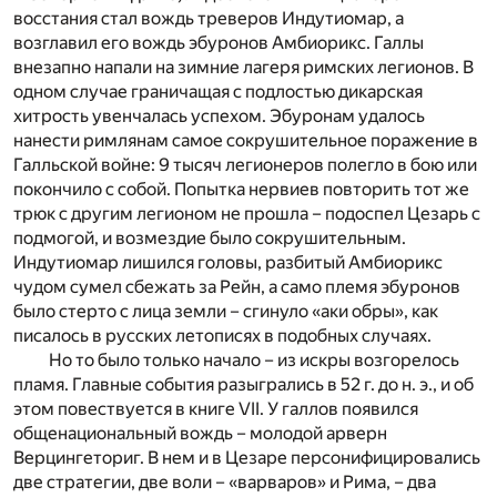
восстания стал вождь треверов Индутиомар, а
возглавил его вождь эбуронов Амбиорикс. Галлы
внезапно напали на зимние лагеря римских легионов. В
одном случае граничащая с подлостью дикарская
хитрость увенчалась успехом. Эбуронам удалось
нанести римлянам самое сокрушительное поражение в
Галльской войне: 9 тысяч легионеров полегло в бою или
покончило с собой. Попытка нервиев повторить тот же
трюк с другим легионом не прошла – подоспел Цезарь с
подмогой, и возмездие было сокрушительным.
Индутиомар лишился головы, разбитый Амбиорикс
чудом сумел сбежать за Рейн, а само племя эбуронов
было стерто с лица земли – сгинуло «аки обры», как
писалось в русских летописях в подобных случаях.
Но то было только начало – из искры возгорелось
пламя. Главные события разыгрались в 52 г. до н. э., и об
этом повествуется в книге VII. У галлов появился
общенациональный вождь – молодой арверн
Верцингеториг. В нем и в Цезаре персонифицировались
две стратегии, две воли – «варваров» и Рима, – два