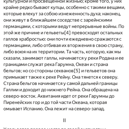
культурной и просвещенной жизнью; кроме того, у них
крайне редко бывают купцы, особенно с такими вещами,
которые влекут за собою изнеженность духа; наконец,
они живут в ближайшем соседстве с зарейнскими
германцами, с которыми ведут непрерывные войны. По
этой же причине и гельветы
[4]
превосходят остальных
галлов храбростью: они почти ежедневно сражаются с
германцами, либо отбивая их вторжения в свою страну,
либо воюя на их территории. Та часть, которую, как мы
сказали, занимают галлы, начинается у реки Родана и ее
границами служат река Гарумна, Океан и страна
бельгов; но со стороны секванов
[5]
и гельветов она
примыкает также к реке Рейну. Она тянется к северу.
Страна бельгов начинается у самой дальней границы
Галлии и доходит до нижнего Рейна. Она обращена на
северо-восток. Аквитания идет от реки Гарумны до
Пиренейских гор и до той части Океана, которая
омывает Испанию. Она лежит на северо-запад.
II