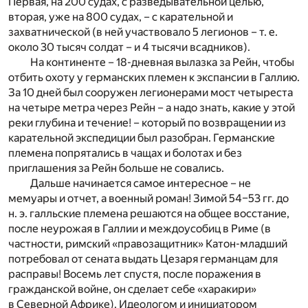
Первая, на 200 судах, с разведывательной целью,
вторая, уже на 800 судах, – с карательной и
захватнической (в ней участвовало 5 легионов – т. е.
около 30 тысяч солдат – и 4 тысячи всадников).
На континенте – 18-дневная вылазка за Рейн, чтобы
отбить охоту у германских племен к экспансии в Галлию.
За 10 дней был сооружен легионерами мост четыреста
на четыре метра через Рейн – а надо знать, какие у этой
реки глубина и течение! – который по возвращении из
карательной экспедиции был разобран. Германские
племена попрятались в чащах и болотах и без
приглашения за Рейн больше не совались.
Дальше начинается самое интересное – не
мемуары и отчет, а военный роман! Зимой 54–53 гг. до
н. э. галльские племена решаются на общее восстание,
после неурожая в Галлии и междоусобиц в Риме (в
частности, римский «правозащитник» Катон-младший
потребовал от сената выдать Цезаря германцам для
расправы! Восемь лет спустя, после поражения в
гражданской войне, он сделает себе «харакири»
в Северной Африке). Идеологом и инициатором