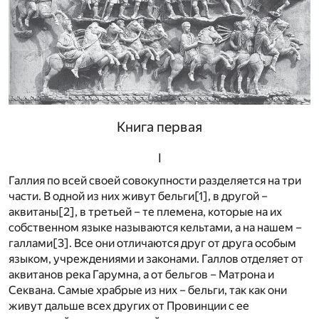
Книга первая
I
Галлия по всей своей совокупности разделяется на три
части. В одной из них живут бельги
[1]
, в другой –
аквитаны
[2]
, в третьей – те племена, которые на их
собственном языке называются кельтами, а на нашем –
галлами
[3]
. Все они отличаются друг от друга особым
языком, учреждениями и законами. Галлов отделяет от
аквитанов река Гарумна, а от бельгов – Матрона и
Секвана. Самые храбрые из них – бельги, так как они
живут дальше всех других от Провинции с ее