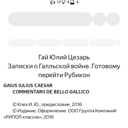
👍
💡
🔮
12
6
4
Гай Юлий Цезарь
Записки о Галльской войне. Готовому
перейти Рубикон
GAIUS IULIUS CAESAR
COMMENTARII DE BELLO GALLICO
© Клех И. Ю., предисловие, 2016
© Издание. Оформление. ООО Группа Компаний
«РИПОЛ классик», 2016