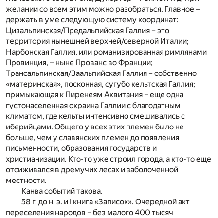
желании со всем этим можно разобраться. Главное –
держать в уме следующую систему координат:
Цизальпинская/Предальпийская Галлия – это
территория нынешней верхней/северной Италии;
Нарбонская Галлия, или романизированная римлянами
Провинция, – ныне Прованс во Франции;
Трансальпинская/Заальпийская Галлия – собственно
«материнская», посконная, сугубо кельтская Галлия;
примыкающая к Пиренеям Аквитания – еще одна
густонаселенная окраина Галлии с благодатным
климатом, где кельты интенсивно смешивались с
иберийцами. Общего у всех этих племен было не
больше, чем у славянских племен до появления
письменности, образования государств и
христианизации. Кто-то уже строил города, а кто-то еще
отсиживался в дремучих лесах и заболоченной
местности.
Канва событий такова.
58 г. до н. э. и I книга «Записок». Очередной акт
переселения народов – без малого 400 тысяч