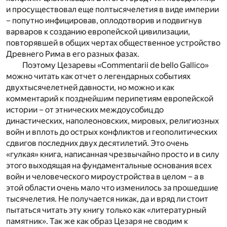
и просуществовал еще полтысячелетия в виде империи
– попутно инфицировав, оплодотворив и подвигнув
варваров к созданию европейской цивилизации,
повторявшей в общих чертах общественное устройство
Древнего Рима в его разных фазах.
Поэтому Цезаревы «Commentarii de bello Gallico»
можно читать как отчет о легендарных событиях
двухтысячелетней давности, но можно и как
комментарий к позднейшим перипетиям европейской
истории – от этнических междоусобиц до
династических, наполеоновских, мировых, религиозных
войн и вплоть до острых конфликтов и геополитических
сдвигов последних двух десятилетий. Это очень
«гулкая» книга, написанная чрезвычайно просто и в силу
этого выходящая на фундаментальные основания всех
войн и человеческого мироустройства в целом – а в
этой области очень мало что изменилось за прошедшие
тысячелетия. Не получается никак, да и вряд ли стоит
пытаться читать эту книгу только как «литературный
памятник». Так же как образ Цезаря не сводим к