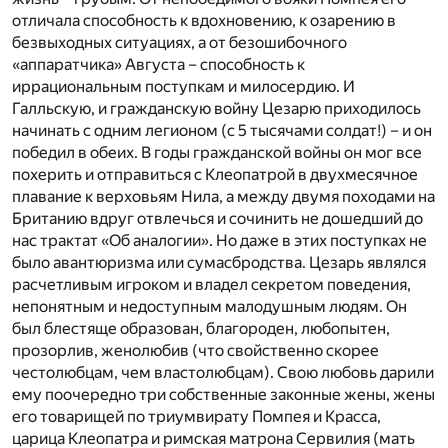
отличала способность к вдохновению, к озарению в
безвыходных ситуациях, а от безошибочного
«аппаратчика» Августа – способность к
иррациональным поступкам и милосердию. И
Галльскую, и гражданскую войну Цезарю приходилось
начинать с одним легионом (с 5 тысячами солдат!) – и он
победил в обеих. В годы гражданской войны он мог все
похерить и отправиться с Клеопатрой в двухмесячное
плавание к верховьям Нила, а между двумя походами на
Британию вдруг отвлечься и сочинить не дошедший до
нас трактат «Об аналогии». Но даже в этих поступках не
было авантюризма или сумасбродства. Цезарь являлся
расчетливым игроком и владел секретом поведения,
непонятным и недоступным малодушным людям. Он
был блестяще образован, благороден, любопытен,
прозорлив, женолюбив (что свойственно скорее
честолюбцам, чем властолюбцам). Свою любовь дарили
ему поочередно три собственные законные жены, жены
его товарищей по триумвирату Помпея и Красса,
царица Клеопатра и римская матрона Сервилия (мать