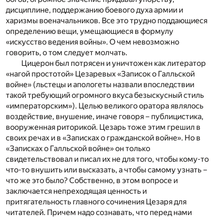
дисциплине, поддержанию боевого духа армии и
харизмы военачальников. Все это трудно поддающиеся
определению вещи, умещающиеся в формулу
«искусство ведения войны». О чем невозможно
говорить, о том следует молчать.
Цицерон был потрясен и уничтожен как литератор
«нагой простотой» Цезаревых «Записок о Галльской
войне» (льстецы и апологеты назвали впоследствии
такой требующий огромного вкуса безыскусный стиль
«императорским»). Целью великого оратора являлось
воздействие, внушение, иначе говоря – публицистика,
вооруженная риторикой. Цезарь тоже этим грешил в
своих речах и в «Записках о гражданской войне». Но в
«Записках о Галльской войне» он только
свидетельствовал и писал их не для того, чтобы кому-то
что-то внушить или высказать, а чтобы самому узнать –
что же это было? Собственно, в этом вопросе и
заключается непреходящая ценность и
притягательность главного сочинения Цезаря для
читателей. Причем надо сознавать, что перед нами