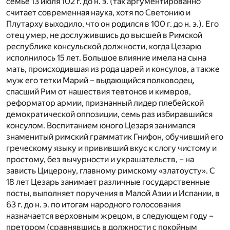
семье 13 июля 102 г. до н. э. (так аргументированно
считает современная наука, хотя по Светонию и
Плутарху выходило, что он родился в 100 г. до н. э.). Его
отец умер, не дослужившись до высшей в Римской
республике консульской должности, когда Цезарю
исполнилось 15 лет. Большое влияние имела на сына
мать, происходившая из рода царей и консулов, а также
муж его тетки Марий – выдающийся полководец,
спасший Рим от нашествия тевтонов и кимвров,
реформатор армии, признанный лидер плебейской
демократической оппозиции, семь раз избиравшийся
консулом. Воспитанием юного Цезаря занимался
знаменитый римский грамматик Гнифон, обучивший его
греческому языку и прививший вкус к слогу чистому и
простому, без вычурности и украшательств, – на
зависть Цицерону, главному римскому «златоусту». С
18 лет Цезарь занимает различные государственные
посты, выполняет поручения в Малой Азии и Испании, в
63 г. до н. э. по итогам народного голосования
назначается верховным жрецом, в следующем году –
претором (сравнявшись в должности с покойным