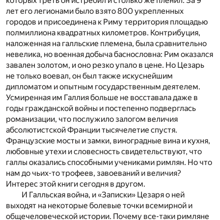
которых треть он истребил и столько же пленил. За 9
лет его легионами было взято 800 укрепленных
городов и присоединена к Риму территория площадью
полмиллиона квадратных километров. Контрибуция,
наложенная на галльские племена, была сравнительно
невелика, но военная добыча баснословна: Рим оказался
завален золотом, и оно резко упало в цене. Но Цезарь
не только воевал, он был также искуснейшим
дипломатом и опытным государственным деятелем.
Усмиренная им Галлия больше не восставала даже в
годы гражданской войны и постепенно подверглась
романизации, что послужило залогом величия
абсолютистской Франции тысячелетие спустя.
Французские мосты и замки, виноградные вина и кухня,
любовные утехи и словесность свидетельствуют, что
галлы оказались способными учениками римлян. Но что
нам до чьих-то трофеев, завоеваний и величия?
Интерес этой книги сегодня в другом.
И Галльская война, и «Записки» Цезаря о ней
выходят на некоторые болевые точки всемирной и
общечеловеческой истории. Почему все-таки римляне