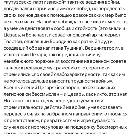
«кутузовско-партизанской» тактике ведения войны,
догадывался о причине римских побед, но переделать
своих воинов даже с помощью драконовских мер было
не в его силах. На войне побеждают не сила и смелость,
а умение действовать сообща и стойкость (это знали и
Цезарь, и Бонапарт, и севастопольский артиллерист
Толстой, описавший Бородино как ратный труд и
создавший образ капитана Тушина). Верцингеториг, в
изложении Цезаря, так определил причину
неизбежного поражения восстания на военном совете
галлов: к решающему сражению его соратники
стремились «по своей слабохарактерности, так как им
не хотелось дольше выносить трудности войны».
Военный гений Цезаря бесспорен, но без римских
легионов он бессмыслен – и Цезарь, как никто, это знал.
Но также он знал цену непредсказуемости и
стремительности действий на войне; умел создавать
перевес в силах на выбранном направлении; относился
к препятствиям, превратностям и игре дурацкого
случая как к норме; уповая на поддержку бессмертных
богов, огромное значение придавал упорству,