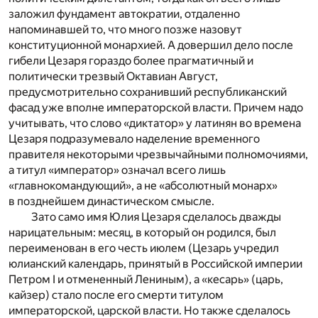
заложил фундамент автократии, отдаленно
напоминавшей то, что много позже назовут
конституционной монархией. А довершил дело после
гибели Цезаря гораздо более прагматичный и
политически трезвый Октавиан Август,
предусмотрительно сохранивший республиканский
фасад уже вполне императорской власти. Причем надо
учитывать, что слово «диктатор» у латинян во времена
Цезаря подразумевало наделение временного
правителя некоторыми чрезвычайными полномочиями,
а титул «император» означал всего лишь
«главнокомандующий», а не «абсолютный монарх»
в позднейшем династическом смысле.
Зато само имя Юлия Цезаря сделалось дважды
нарицательным: месяц, в который он родился, был
переименован в его честь июлем (Цезарь учредил
юлианский календарь, принятый в Российской империи
Петром I и отмененный Лениным), а «кесарь» (царь,
кайзер) стало после его смерти титулом
императорской, царской власти. Но также сделалось