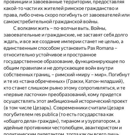
провинции и завоеванные территории, предоставляя
какой-то части их жителей римское гражданство и
права, либо очень скоро погибнуть от завоевателей или
самоистребительной гражданской войны.
С волками жить – по-волчьи выть. Войны,
завоевательные и гражданские, не заставят себя долго
ждать, и все же создание империи станет не целью, а
единственным способом установить Pax Romana –
относительно устойчивое и пространное
государственное образование, функционирующее по
общим правилам и не допускающее войн внутри
собственных границ, – римский «миру – мир». Погибнут
и те из «стана обреченных» (Гракхи, Катон-младший),
кто станет слишком рьяно этому сопротивляться, и те
«первые ласточки» преобразований, кому придется
осуществлять этот амбициозный исторический проект
(в том числе Цезарь). Современники считали Цезаря
погубителем res publica (то есть государства как
«общего дела» граждан), тираном и узурпатором, а
идейные противники честолюбцем, авантюристом и
политическим дилетантом, тогда как он всего лишь