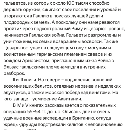
гельветов, из которых около 100 тысяч способно
держать оружие, сжигают свои поселения и урожай и
вторгаются в Галлию в поисках лучшей доли и
плодородных земель. А поскольку они намереваются
пройти через подконтрольный Риму и Цезарю Прованс,
начинается Галльская война. Гельветы разгромлены и
уничтожены, их семьи возвращены восвояси. Так же
Цезарь поступает в следующем году с могучим и
воинственным германским племенем свевов и их
вождем Ариовистом, приглашенным из-за Рейна в
Эльзас галльскими племенами для внутренних
разборок.
II и III книги. На севере – подавление волнений
возомнивших бельгов, отвязных нервиев и недалеких
адуатуков, а также морская победа над венетами. На
юго-западе – усмирение Аквитании.
В IV и V книгах рассказывается о показательных
операциях 55–54 гг. до н. э. Описаны две не очень
удачные военные экспедиции в Британию, откуда
жрецы-друиды подстрекали кельтов к неповиновению.