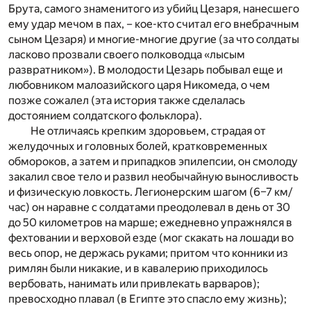
Брута, самого знаменитого из убийц Цезаря, нанесшего
ему удар мечом в пах, – кое-кто считал его внебрачным
сыном Цезаря) и многие-многие другие (за что солдаты
ласково прозвали своего полководца «лысым
развратником»). В молодости Цезарь побывал еще и
любовником малоазийского царя Никомеда, о чем
позже сожалел (эта история также сделалась
достоянием солдатского фольклора).
Не отличаясь крепким здоровьем, страдая от
желудочных и головных болей, кратковременных
обмороков, а затем и припадков эпилепсии, он смолоду
закалил свое тело и развил необычайную выносливость
и физическую ловкость. Легионерским шагом (6–7 км/
час) он наравне с солдатами преодолевал в день от 30
до 50 километров на марше; ежедневно упражнялся в
фехтовании и верховой езде (мог скакать на лошади во
весь опор, не держась руками; притом что конники из
римлян были никакие, и в кавалерию приходилось
вербовать, нанимать или привлекать варваров);
превосходно плавал (в Египте это спасло ему жизнь);