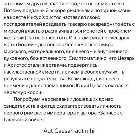
антонимом другой власти – той, что не от мира сего.
Потому преданный вскоре римлянами позорной казни
на кресте Иисус Христос наставлял своих
последователей воздавать «кесарю кесарево» (то есть с
мирской властью расплачиваться монетой с профилем
«кесаря»), но не более того. И в этом смысле «кесарь»
и Сын Божий – два полюса человеческого мира:
мирского, материального, внешнего – и внутреннего,
духовного, божественного. Симптоматично, что Цезарь
и Христос стали жертвами, подверглись
насильственной смерти, причем в обоих случаях – в
результате предательства. Возможно, для своего
времени и для соплеменников Юлий Цезарь оказался
чересчур хорош.
Попробуем на основании дошедших до нас
свидетельств вкратце охарактеризовать личность
первого римского императора и автора «Записок о
Галльской войне».
Aut Caesar, aut nihil