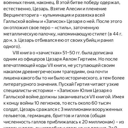
военных гения, наконец. В этой битве победу одержал,
естественно, Цезарь. Взятие Алесии и пленение
Верцингеторига – кульминация и развязка всей
Галльской войны и «Записок» Цезаря о ней. После этого
он отложил свое перо – «стиль», заточенную
металлическую палочку, напоминающую стилет (в 44 г.
до н. э. Цезарь отбивался ею от своих убийц и ранил
одного).
VIII книга о «зачистках» 51–50 гг. была дописана
одним из офицеров Цезаря Авлом Гиртием. Но после
впечатляющей коды VII книги, не уступающей своим
накалом древнегреческим трагедиям, она почти
лишена какого бы то ни было исторического, а тем более
литературного значения. Пускай Гиртия читают узкие
специалисты-историки – «Записки» Юлия Цезаря о
Галльской войне должны заканчиваться VII книгой. Имея
к концу войны 10 легионов, то есть около 60 тысяч
солдат, Цезарь сражался с 3 миллионами вооруженных
гельветов, германцев, бриттов и галлов (общая
численность галлов приближалась к 20 миллионам) – из