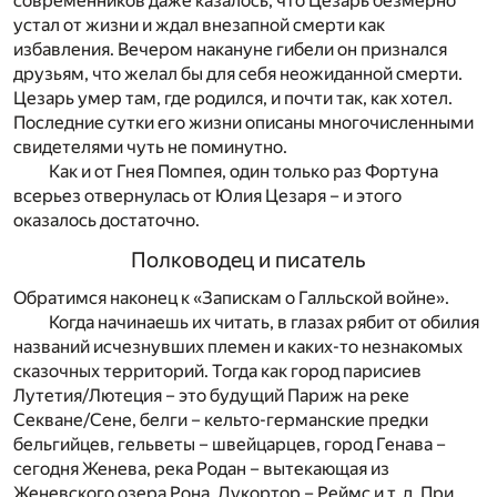
современников даже казалось, что Цезарь безмерно
устал от жизни и ждал внезапной смерти как
избавления. Вечером накануне гибели он признался
друзьям, что желал бы для себя неожиданной смерти.
Цезарь умер там, где родился, и почти так, как хотел.
Последние сутки его жизни описаны многочисленными
свидетелями чуть не поминутно.
Как и от Гнея Помпея, один только раз Фортуна
всерьез отвернулась от Юлия Цезаря – и этого
оказалось достаточно.
Полководец и писатель
Обратимся наконец к «Запискам о Галльской войне».
Когда начинаешь их читать, в глазах рябит от обилия
названий исчезнувших племен и каких-то незнакомых
сказочных территорий. Тогда как город парисиев
Лутетия/Лютеция – это будущий Париж на реке
Секване/Сене, белги – кельто-германские предки
бельгийцев, гельветы – швейцарцев, город Генава –
сегодня Женева, река Родан – вытекающая из
Женевского озера Рона, Дукортор – Реймс и т. д. При