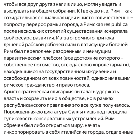
чтобы все друг друга знали в лицо, могли увидеть и
выслушать на общем собрании. К I веку до н. э. Рим – как
созидательная социальная идея и чисто количественно –
попросту перерос рамки города, а Римская res publica
после нескольких столетий существования исчерпала
свой ресурс развития. Из-за огромного притока
дешевой рабской рабочей силы в латифундии богачей
Рим был переполнен разоренным и неимущим
паразитическим плебсом (все достояние которого –
собственное потомство, отсюда слово «пролетариат»),
находившимся на государственном иждивении и
освобожденном от всех повинностей, однако имевшим
римское гражданство и право голоса.
Аристократическая олигархия пыталась удержать
власть и сохранить мир в обществе, но в рамках
республиканского правления это все хуже получалось.
Порожденная ею диктатура Суллы лишь подтвердила
тупиковость консервативных устремлений. Рим
обречен был либо открыться миру, начать
инкорпорировать в себя италийские города, отдаленные