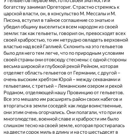
У гельветов первое место по своей знатности и
богатству занимал Оргеториг. Страстно стремясь к
царской власти, он, в консульство М. Мессалы и М.
Писона, вступил в тайное соглашение со знатью и
убедил общину выселиться всем народом из своей
земли: так как гельветы, говорил он, превосходят всех
своей храбростью, то им нетрудно овладеть верховной
властью над всей Галлией. Склонить на это гельветов
было для него тем легче, что по природным условиям
своей страны они отовсюду стеснены: с одной стороны
весьма широкой и глубокой рекой Рейном, которая
отделяет область гельветов от Германии, с другой –
очень высоким хребтом Юрой – между секванами и
гельветами, с третьей – Леманнским озером и рекой
Роданом, отделяющей нашу Провинцию от гельветов.
Все это мешало им расширять район своих набегов и
вторгаться в земли соседей: как люди воинственные,
они этим очень огорчались. Они полагали, что при их
многолюдстве, военной славе и храбрости им было
слишком тесно на своей земле, которая простиралась
на двести сорок миль в длину и на сто шестьдесят в