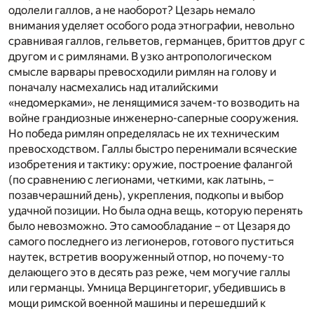
одолели галлов, а не наоборот? Цезарь немало
внимания уделяет особого рода этнографии, невольно
сравнивая галлов, гельветов, германцев, бриттов друг с
другом и с римлянами. В узко антропологическом
смысле варвары превосходили римлян на голову и
поначалу насмехались над италийскими
«недомерками», не ленящимися зачем-то возводить на
войне грандиозные инженерно-саперные сооружения.
Но победа римлян определялась не их техническим
превосходством. Галлы быстро перенимали всяческие
изобретения и тактику: оружие, построение фалангой
(по сравнению с легионами, четкими, как латынь, –
позавчерашний день), укрепления, подкопы и выбор
удачной позиции. Но была одна вещь, которую перенять
было невозможно. Это самообладание – от Цезаря до
самого последнего из легионеров, готового пуститься
наутек, встретив вооруженный отпор, но почему-то
делающего это в десять раз реже, чем могучие галлы
или германцы. Умница Верцингеториг, убедившись в
мощи римской военной машины и перешедший к