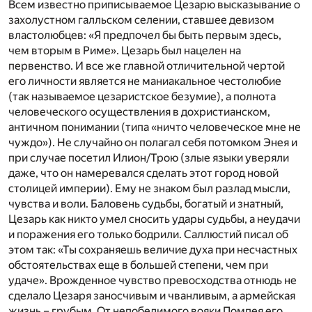
Всем известно приписываемое Цезарю высказывание о
захолустном галльском селении, ставшее девизом
властолюбцев: «Я предпочел бы быть первым здесь,
чем вторым в Риме». Цезарь был нацелен на
первенство. И все же главной отличительной чертой
его личности является не маниакальное честолюбие
(так называемое цезаристское безумие), а полнота
человеческого осуществления в дохристианском,
античном понимании (типа «ничто человеческое мне не
чуждо»). Не случайно он полагал себя потомком Энея и
при случае посетил Илион/Трою (злые языки уверяли
даже, что он намеревался сделать этот город новой
столицей империи). Ему не знаком был разлад мысли,
чувства и воли. Баловень судьбы, богатый и знатный,
Цезарь как никто умел сносить удары судьбы, а неудачи
и поражения его только бодрили. Саллюстий писал об
этом так: «Ты сохраняешь величие духа при несчастных
обстоятельствах еще в большей степени, чем при
удаче». Врожденное чувство превосходства отнюдь не
сделало Цезаря заносчивым и чванливым, а армейская
жизнь – грубым. От непобедимого вояки Помпея его