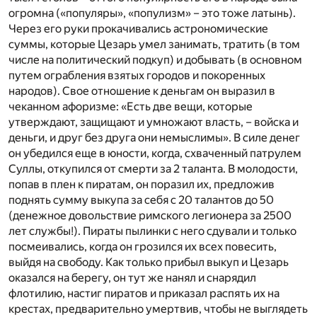
огромна («популяры», «популизм» – это тоже латынь).
Через его руки прокачивались астрономические
суммы, которые Цезарь умел занимать, тратить (в том
числе на политический подкуп) и добывать (в основном
путем ограбления взятых городов и покоренных
народов). Свое отношение к деньгам он выразил в
чеканном афоризме: «Есть две вещи, которые
утверждают, защищают и умножают власть, – войска и
деньги, и друг без друга они немыслимы». В силе денег
он убедился еще в юности, когда, схваченный патрулем
Суллы, откупился от смерти за 2 таланта. В молодости,
попав в плен к пиратам, он поразил их, предложив
поднять сумму выкупа за себя с 20 талантов до 50
(денежное довольствие римского легионера за 2500
лет службы!). Пираты пылинки с него сдували и только
посмеивались, когда он грозился их всех повесить,
выйдя на свободу. Как только прибыл выкуп и Цезарь
оказался на берегу, он тут же нанял и снарядил
флотилию, настиг пиратов и приказал распять их на
крестах, предварительно умертвив, чтобы не выглядеть