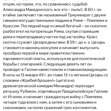
отцом, но горюя, что, по сравнению с судьбой
Александра Македонского, все это – пыль!). В 60 г. он
втайне заключает так называемый Триумвират с двумя
самыми могущественными людьми в Риме – Помпеем и
Крассом. Последний еще и самый богатый – он сказочно
разбогател на погорельцах Рима, скупая сгоревшие
дома и перепродавая участки под застройку. Красс
охотно ссужает Цезаря деньгами. В 59 г. до н. э. Цезарь
становится наконец консулом и начинает выпускать
прообраз первой в мире правительственно-
парламентской газеты, используя ее для политической
борьбы с олигархией. Следующие девять лет он
проводит в Галлии наместником и главнокомандующим.
В ночь на 13 января 49 г. во главе 13-го легиона Цезарь со
словами «Жребий брошен!» (цитата из
древнегреческой комедии Менандра) переходит
речушку Рубикон, отделявшую Предальпийскую Галлию
от Италии, и начинает гражданскую войну с Помпеем,
четыре года воюя с ним, а затем с его сыновьями и
союзниками, на полях сражений трех континентов.