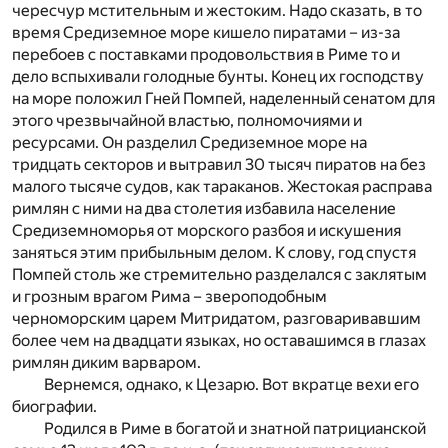
чересчур мстительным и жестоким. Надо сказать, в то
время Средиземное море кишело пиратами – из-за
перебоев с поставками продовольствия в Риме то и
дело вспыхивали голодные бунты. Конец их господству
на море положил Гней Помпей, наделенный сенатом для
этого чрезвычайной властью, полномочиями и
ресурсами. Он разделил Средиземное море на
тридцать секторов и вытравил 30 тысяч пиратов на без
малого тысяче судов, как тараканов. Жестокая расправа
римлян с ними на два столетия избавила население
Средиземноморья от морского разбоя и искушения
заняться этим прибыльным делом. К слову, год спустя
Помпей столь же стремительно разделался с заклятым
и грозным врагом Рима – звероподобным
черноморским царем Митридатом, разговаривавшим
более чем на двадцати языках, но оставашимся в глазах
римлян диким варваром.
Вернемся, однако, к Цезарю. Вот вкратце вехи его
биографии.
Родился в Риме в богатой и знатной патрицианской