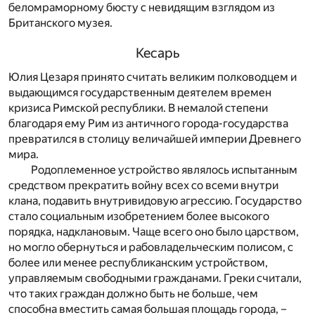
беломраморному бюсту с невидящим взглядом из
Британского музея.
Кесарь
Юлия Цезаря принято считать великим полководцем и
выдающимся государственным деятелем времен
кризиса Римской республики. В немалой степени
благодаря ему Рим из античного города-государства
превратился в столицу величайшей империи Древнего
мира.
Родоплеменное устройство являлось испытанным
средством прекратить войну всех со всеми внутри
клана, подавить внутривидовую агрессию. Государство
стало социальным изобретением более высокого
порядка, надклановым. Чаще всего оно было царством,
но могло обернуться и рабовладельческим полисом, с
более или менее республиканским устройством,
управляемым свободными гражданами. Греки считали,
что таких граждан должно быть не больше, чем
способна вместить самая большая площадь города, –