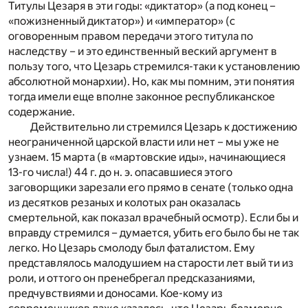
Титулы Цезаря в эти годы: «диктатор» (а под конец –
«пожизненный диктатор») и «император» (с
оговоренным правом передачи этого титула по
наследству – и это единственный веский аргумент в
пользу того, что Цезарь стремился-таки к установлению
абсолютной монархии). Но, как мы помним, эти понятия
тогда имели еще вполне законное республиканское
содержание.
Действительно ли стремился Цезарь к достижению
неограниченной царской власти или нет – мы уже не
узнаем. 15 марта (в «мартовские иды», начинающиеся
13-го числа!) 44 г. до н. э. опасавшиеся этого
заговорщики зарезали его прямо в сенате (только одна
из десятков резаных и колотых ран оказалась
смертельной, как показал врачебный осмотр). Если бы и
вправду стремился – думается, убить его было бы не так
легко. Но Цезарь смолоду был фаталистом. Ему
представлялось малодушием на старости лет вый ти из
роли, и оттого он пренебрегал предсказаниями,
предчувствиями и доносами. Кое-кому из