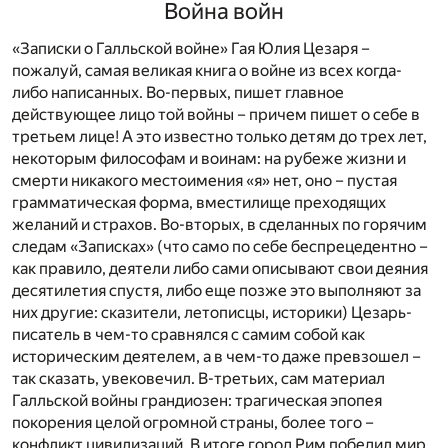
Война войн
«Записки о Галльской войне» Гая Юлия Цезаря –
пожалуй, самая великая книга о войне из всех когда-
либо написанных. Во-первых, пишет главное
действующее лицо той войны – причем пишет о себе в
третьем лице! А это известно только детям до трех лет,
некоторым философам и воинам: на рубеже жизни и
смерти никакого местоимения «я» нет, оно – пустая
грамматическая форма, вместилище преходящих
желаний и страхов. Во-вторых, в сделанных по горячим
следам «Записках» (что само по себе беспрецедентно –
как правило, деятели либо сами описывают свои деяния
десятилетия спустя, либо еще позже это выполняют за
них другие: сказители, летописцы, историки) Цезарь-
писатель в чем-то сравнялся с самим собой как
историческим деятелем, а в чем-то даже превзошел –
так сказать, увековечил. В-третьих, сам материал
Галльской войны грандиозен: трагическая эпопея
покорения целой огромной страны, более того –
конфликт цивилизаций. В итоге город Рим победил мир