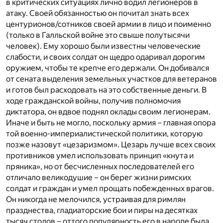
в критических ситуациях лично водил легионеров в
атаку. Своей обязанностью он почитал знать всех
центурионов/сотников своей армии в лицо и поименно
(только в Галльской войне это свыше полутысячи
человек). Ему хорошо были известны человеческие
слабости, и своих солдат он щедро одаривал дорогим
оружием, чтобы те крепче его держали. Он добивался
от сената выделения земельных участков для ветеранов
и готов был расходовать на это собственные деньги. В
ходе гражданской войны, получив полномочия
диктатора, он вдвое поднял оклады своим легионерам.
Иначе и быть не могло, поскольку армия – главная опора
той военно-империалистической политики, которую
позже назовут «цезаризмом». Цезарь лучше всех своих
противников умел использовать принцип «кнута и
пряника», но от бесчисленных последователей его
отличало великодушие – он берег жизни римских
солдат и граждан и умел прощать побежденных врагов.
Он никогда не мелочился, устраивая для римлян
празднества, гладиаторские бои и пиры на десятках
тысяч столов – оттого популярность его в народе была