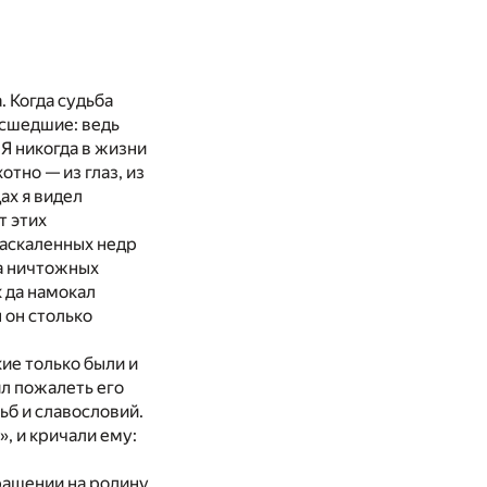
. Когда судьба
асшедшие: ведь
 Я никогда в жизни
отно — из глаз, из
дах я видел
т этих
раскаленных недр
а ничтожных
к да намокал
 он столько
кие только были и
ял пожалеть его
ьб и славословий.
», и кричали ему:
ращении на родину,