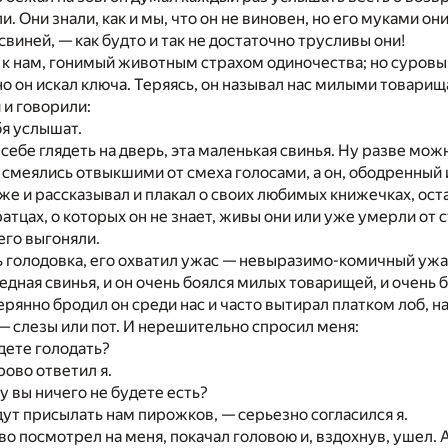
и. Они знали, как и мы, что он не виновен, но его муками он
свиней, — как будто и так не достаточно трусливы они!
 к нам, гонимый животным страхом одиночества; но суровы
но он искал ключа. Теряясь, он называл нас милыми товарищ
 и говорили:
я услышат.
 себе глядеть на дверь, эта маленькая свинья. Ну разве мо
 смеялись отвыкшими от смеха голосами, а он, ободренный
е и рассказывал и плакал о своих любимых книжечках, оста
тцах, о которых он не знает, живы они или уже умерли от с
его выгоняли.
ь голодовка, его охватил ужас — невыразимо-комичный ужас
едная свинья, и он очень боялся милых товарищей, и очень 
ерянно бродил он среди нас и часто вытирал платком лоб, н
— слезы или пот. И нерешительно спросил меня:
дете голодать?
рово ответил я.
у вы ничего не будете есть?
т присылать нам пирожков, — серьезно согласился я.
о посмотрел на меня, покачал головою и, вздохнув, ушел. А