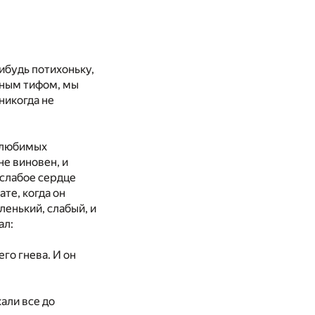
нибудь потихоньку,
дным тифом, мы
никогда не
х любимых
не виновен, и
 слабое сердце
те, когда он
ленький, слабый, и
ал:
го гнева. И он
кали все до