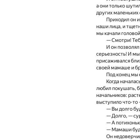
а они только шутил
других маленьких 
Приходил он и
наши лица, и тщет
мы качали головой
— Смотри! Теб
И он позволял
серьезность! И мы
присаживался ближ
своей мамаше и бра
Под конец мы 
Когда началас
любил покушать, б
начальников: раст
выступило что-то 
— Вы долго бу
— Долго, — су
— А потихоньк
— Мамаши буду
Он недоверчив