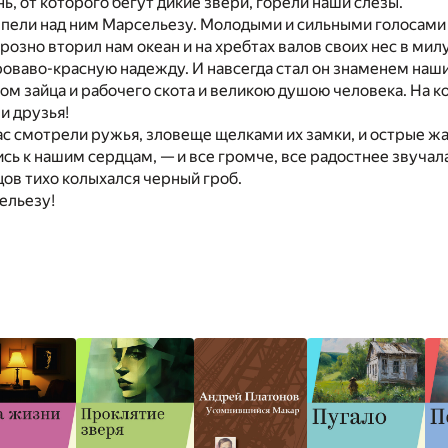
онь, от которого бегут дикие звери, горели наши слезы.
 пели над ним Марсельезу. Молодыми и сильными голосами
грозно вторил нам океан и на хребтах валов своих нес в ми
роваво-красную надежду. И навсегда стал он знаменем наш
ом зайца и рабочего скота и великою душою человека. На к
и друзья!
ас смотрели ружья, зловеще щелками их замки, и острые ж
ь к нашим сердцам, — и все громче, все радостнее звучала
ов тихо колыхался черный гроб.
ельезу!