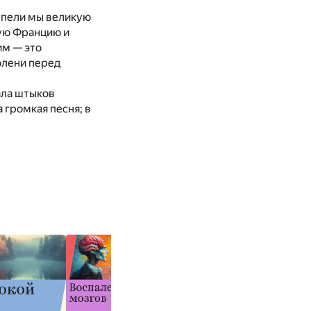
 пели мы великую
лую Францию и
им — это
олени перед
ала штыков
 громкая песня; в