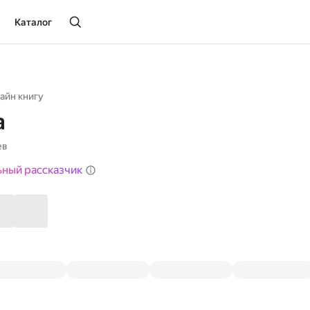
Каталог
айн книгу
а
ев
ьный рассказчик