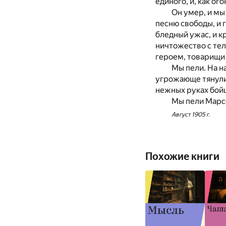
единого, и, как ог
Он умер, и мы
песню свободы, и 
бледный ужас, и к
ничтожество с тел
героем, товарищи 
Мы пели. На н
угрожающе тянулис
нежных руках бойц
Мы пели Марс
Август 1905 г.
Похожие книги