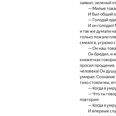
заявил, зеленый от
— Милые товар
И был общий о
— Голодай оди
И он голодал! 
и так же думали н
только пожали плеч
смеялся, угрюмо с
— Он наш това
Он бредил, и 
книжечках говорил
просил прощения. 
человека! Он душу
умирал. Сознание 
тихо стояли мы, ег
— Когда я умр
— Что ты гово
повторил:
— Когда я умр
И впервые случ