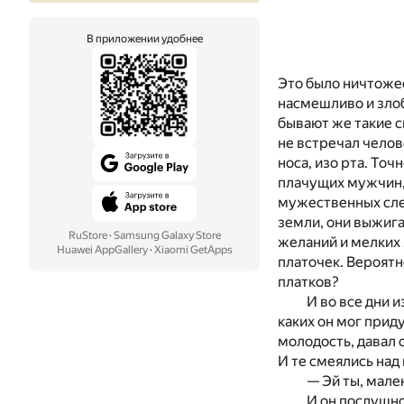
В приложении удобнее
Это было ничтожес
насмешливо и злоб
бывают же такие с
не встречал челове
носа, изо рта. Точ
плачущих мужчин, 
мужественных слез
земли, они выжиг
RuStore
·
Samsung Galaxy Store
желаний и мелких з
Huawei AppGallery
·
Xiaomi GetApps
платочек. Вероятн
платков?
И во все дни и
каких он мог прид
молодость, давал 
И те смеялись над 
— Эй ты, мале
И он послушно