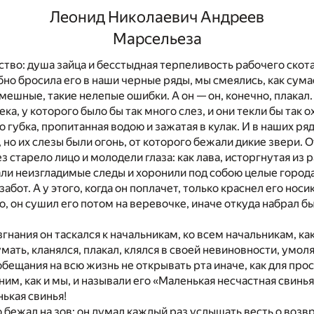
Леонид Николаевич Андреев
Марсельеза
тво: душа зайца и бесстыдная терпеливость рабочего скота
но бросила его в наши черные ряды, мы смеялись, как сум
мешные, такие нелепые ошибки. А он — он, конечно, плакал.
ка, у которого было бы так много слез, и они текли бы так ох
но губка, пропитанная водою и зажатая в кулак. И в наших ря
но их слезы были огонь, от которого бежали дикие звери. О
 старело лицо и молодели глаза: как лава, исторгнутая из 
али неизгладимые следы и хоронили под собою целые город
абот. А у этого, когда он поплачет, только краснел его носи
о, он сушил его потом на веревочке, иначе откуда набрал бы
згнания он таскался к начальникам, ко всем начальникам, ка
умать, кланялся, плакал, клялся в своей невиновности, умол
обещания на всю жизнь не открывать рта иначе, как для прос
ним, как и мы, и называли его «Маленькая несчастная свинья
нькая свинья!
 бежал на зов: он думал каждый раз услышать весть о возв