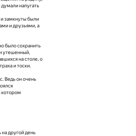
и думали напугать
 и замкнуты были
ами и друзьями, а
жно было сохранить
 и утешенный,
вшихся на столе, о
траха и тоски.
. Ведь он очень
боялся
а котором
 на другой день