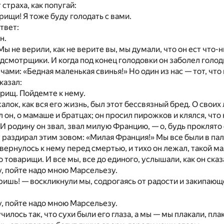
 страха, как попугай:
ищи! Я тоже буду голодать с вами.
твет:
н.
Мы не верили, как не верите вы, мы думали, что он ест что-
адсмотрщики. И когда под конец голодовки он заболел голо
ами: «Бедная маленькая свинья!» Но один из нас — тот, что 
казал:
рищ. Пойдемте к нему.
жалок, как вся его жизнь, был этот бессвязный бред. О свои
 он, о мамаше и братцах; он просил пирожков и клялся, что 
И родину он звал, звал милую Францию, — о, будь проклято
 раздирал этим зовом: «Милая Франция!» Мы все были в пала
вернулось к нему перед смертью, и тихо он лежал, такой ма
о товарищи. И все мы, все до единого, услышали, как он сказ
у, пойте надо мною Марсельезу.
ришь! — воскликнули мы, содрогаясь от радости и закипающе
у, пойте надо мною Марсельезу.
илось так, что сухи были его глаза, а мы — мы плакали, пла