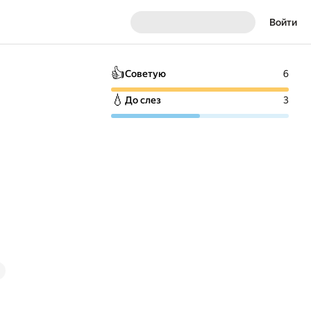
Войти
👍
Советую
6
💧
До слез
3