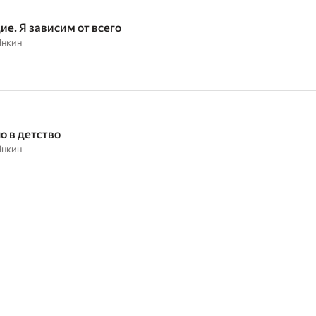
ие. Я зависим от всего
Янкин
о в детство
Янкин