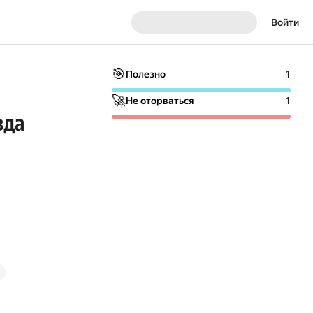
Войти
🎯
Полезно
1
🚀
Не оторваться
1
вда