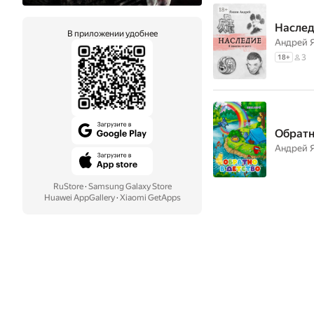
Наслед
В приложении удобнее
Андрей 
3
18
+
Обратн
Андрей 
RuStore
·
Samsung Galaxy Store
Huawei AppGallery
·
Xiaomi GetApps