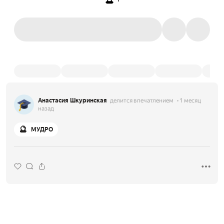
Анастасия Шкуринская
делится впечатлением
1 месяц
назад
🔮
МУДРО