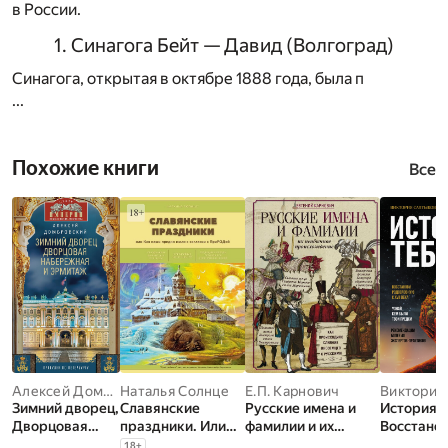
в России.
1. Синагога Бейт — Давид (Волгоград)
Синагога, открытая в октябре 1888 года, была п
...
Похожие книги
Все
Алексей Домбровский
Наталья Солнце
Е.П. Карнович
Зимний дворец,
Славянские
Русские имена и
История т
Дворцовая
праздники. Или
фамилии и их
Восстано
набережная и
как наши предки
необычное
родослов
18
+