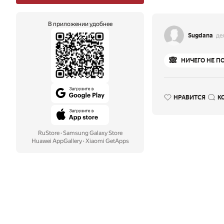
В приложении удобнее
Sugdana
де
🙈
НИЧЕГО НЕ П
НРАВИТСЯ
К
RuStore
·
Samsung Galaxy Store
Huawei AppGallery
·
Xiaomi GetApps