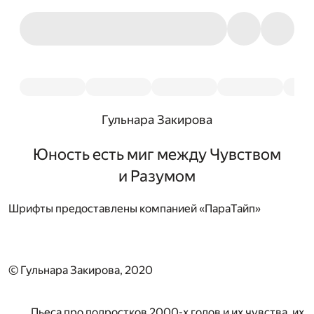
Гульнара Закирова
Юность есть миг между Чувством
и Разумом
Шрифты предоставлены компанией «ПараТайп»
© Гульнара Закирова, 2020
Пьеса про подростков 2000-х годов и их чувства, их