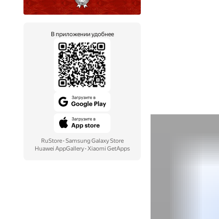
В приложении удобнее
RuStore
·
Samsung Galaxy Store
Huawei AppGallery
·
Xiaomi GetApps