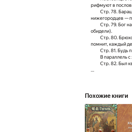
рифмуют в пословиц
Стр. 78. Бара
нижегородцев — пр
Стр. 79. Бог н
обидели).
Стр. 80. Брюх
помнит, каждый ден
Стр. 81. Будь 
В параллель с
Стр. 82. Был кв
...
Похожие книги