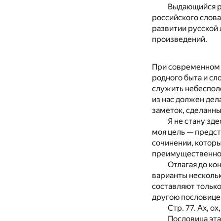
Выдающийся р
российского слов
развитии русской
произведений.
При современном с
родного быта и сл
служить небеспол
из нас должен дел
заметок, сделанны
Я не стану зде
моя цель — предст
сочинении, котор
преимущественно 
Отлагая до ко
варианты нескольк
составляют только
другою пословицею
Стр. 77. Ах, о
Пословица эта