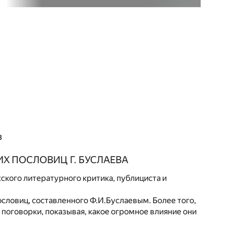
в
Х ПОСЛОВИЦ Г. БУСЛАЕВА
сского литературного критика, публициста и
словиц, составленного Ф.И.Буслаевым. Более того,
 поговорки, показывая, какое огромное влияние они