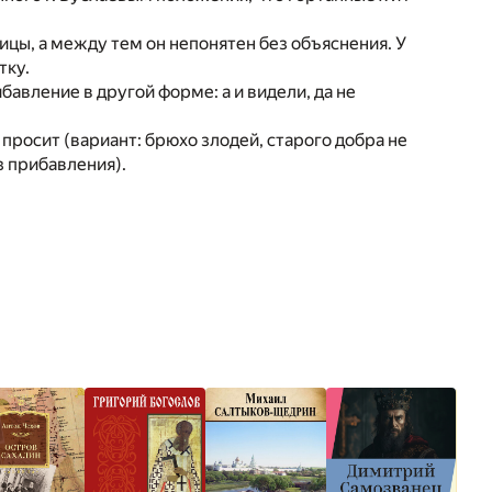
вицы, а между тем он непонятен без объяснения. У
тку.
рибавление в другой форме: а и видели, да не
ь просит (вариант: брюхо злодей, старого добра не
ез прибавления).