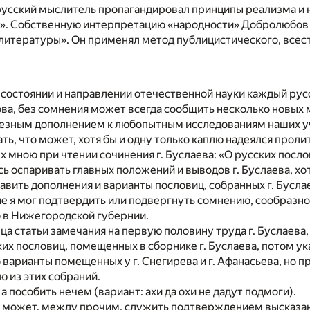
усский мыслитель пропагандировал принципы реализма и 
а». Собственную интерпретацию «народности» Добролюбов и
 литературы». Он применял метод публицистического, все
остоянии и направлении отечественной науки каждый русск
ова, без сомнения может всегда сообщить несколько новых
езным дополнением к любопытным исследованиям наших уче
ать, что может, хотя бы и одну только каплю надеялся проли
х мною при чтении сочинения г. Буслаева: «О русских посло
сь оспаривать главных положений и выводов г. Буслаева, хот
авить дополнения и варианты пословиц, собранных г. Буслае
ые я мог подтвердить или подвергнуть сомнению, сообраз
в Нижегородской губернии.
нца статьи замечания на первую половину труда г. Буслаева,
их пословиц, помещенных в сборнике г. Буслаева, потом ук
 варианты помещенных у г. Снегирева и г. Афанасьева, но п
 из этих собраний.
х, а пособить нечем (вариант: ахи да охи не дадут подмоги).
 может, между прочим, служить подтверждением высказанно