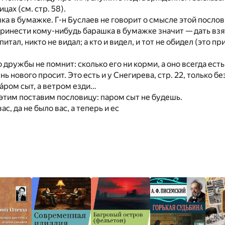
ах (см. стр. 58).
шка в бумажке. Г-н Буслаев не говорит о смысле этой посло
инести кому-нибудь барашка в бумажке значит — дать взя
апитал, никто не видал; а кто и видел, и тот не обидел (это п
о дружбы не помнит: сколько его ни корми, а оно всегда ест
ь нового просит. Это есть и у Снегирева, стр. 22, только б
па́ром сыт, а ветром езди…
 этим поставим пословицу: паром сыт не будешь.
ас, да не было вас, а теперь и ес