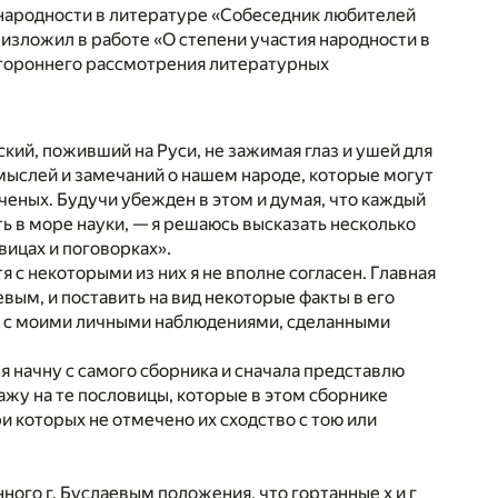
народности в литературе «Собеседник любителей
зложил в работе «О степени участия народности в
стороннего рассмотрения литературных
ий, поживший на Руси, не зажимая глаз и ушей для
 мыслей и замечаний о нашем народе, которые могут
ных. Будучи убежден в этом и думая, что каждый
ть в море науки, — я решаюсь высказать несколько
вицах и поговорках».
я с некоторыми из них я не вполне согласен. Главная
вым, и поставить на вид некоторые факты в его
но с моими личными наблюдениями, сделанными
 я начну с самого сборника и сначала представлю
ажу на те пословицы, которые в этом сборнике
ри которых не отмечено их сходство с тою или
го г. Буслаевым положения, что гортанные х и г