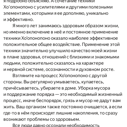
я подробно объясняю. А сочетание техники
Хо'опонопоно с усилителями и другими полезными
элементами, которыми я ее дополняю, уникально
и эффективно.
Я много лет занимаюсь здоровым образом жизни,
но именно включение в неё и постоянное применение
техники Хо’опонопоно оказало наиболее эффективное
положительное общее воздействие. Применение этой
техники значительно улучшило качество моей жизни
в плане здоровья, отношений с близкими и знакомыми
людьми, положительно сказалось на характере
и нервной системе, осознанности и духовном росте.
Взгляните на процесс Хо’опонопоно с другой
стороны. Вы регулярно умываетесь, купаетесь,
причёсываетесь, убираете в доме. Уборка мусора
и поддержание порядка — это необходимый жизненный
процесс, иначе беспорядок, грязь и мусор не дадут вам
жить. Ваш организм также постоянно очищается, а если
где-то в нём происходят лишние накопления, то сразу
возникают проблемы со здоровьем.
Все люди давно осознали необходимость