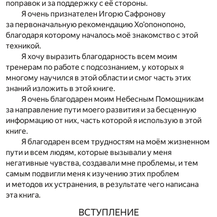
поправок и за поддержку с её стороны.
Я очень признателен Игорю Сафронову
за первоначальную рекомендацию Хо’опонопоно,
благодаря которому началось моё знакомство с этой
техникой.
Я хочу выразить благодарность всем моим
тренерам по работе с подсознанием, у которых я
многому научился в этой области и смог часть этих
знаний изложить в этой книге.
Я очень благодарен моим Небесным Помощникам
за направление пути моего развития и за бесценную
информацию от них, часть которой я использую в этой
книге.
Я благодарен всем трудностям на моём жизненном
пути и всем людям, которые вызывали у меня
негативные чувства, создавали мне проблемы, и тем
самым подвигли меня к изучению этих проблем
и методов их устранения, в результате чего написана
эта книга.
ВСТУПЛЕНИЕ