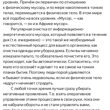
уровнях. Причём он первичен по отношению
к физическому мусору, и по мере накопления в тонких
телах, перемещается в физическое тело. В этом мире
всё подобно на всех уровнях. «Мусор, — как
говорится, — он и в Африке мусор».
Регулярная очистка от информационно-
энергетического мусора, который появляется в течение
дня (т.е. ежедневно) — это такой же необходимый
и естественный процесс для вашего организма, как
очистка одежды или уборка дома. Если вы нечаянно
измазали пальто, то обязательно почистите его. Это
происходит, как бы автоматически. Согласитесь, что
мало кто осознаёт и делает то же самое на тонких
планах бытия. Поэтому люди порой удивляются
и бывают очень недовольны, если их физическое тело
«вдруг» начинает страдать.
С любой точки зрения лучше сразу убирать
негативные проявления. Т.е. взять оперативное
управление этими процессами в свои руки, пока они
не набрали обороты и не стали управлять вами,