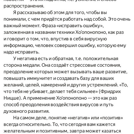
распространения.
Я рассказываю об этом для того, чтобы вы
понимали, с чем придётся работать над собой. Это очень
важный момент. Фраза «исправить ошибку»,
заложенная в названии техники Хо’опонопоно, как раз
и говорит о том, что, впустив в себя вирусную
информацию, человек совершил ошибку, которую ему
надо исправить.
У негатива есть и обратная, т.е. положительная
сторона медали. Она создаёт стрессовые состояния,
преодоление которых может вызывать ваше развитие,
повышать иммунитет и создавать базу для ваших
желаний, целей, намерений и других устремлений. «То,
что тебя не убивает, делает тебя сильнее» (Фридрих
Ницше). А применение Хо’опонопоно — это как раз
способ преодоления воздействия вирусов и путь
духовного развития.
На самом деле, понятие «негатив» или «позитив»
всегда относительно. То, что сегодня вам кажется
желательным и позитивным, завтра может казаться