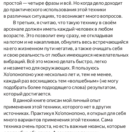
простой — четыре фразы и всё. Но когда дело доходит
до практического использования этой техники
в различных ситуациях, то возникает много вопросов.
В третьих, я считаю, что такую технику в своём
арсенале должен иметь каждый человек в любом
возрасте. Это позволит ему сразу, не откладывая
на потом и не накапливая, обнулять весь встречающийся
на его жизненном пути негатив, а также очищать себя
и свою реальность от любых имеющихся нежелательных
вибраций. Всё это можно делать быстро, легко
и незаметно для окружающих. Я пользуюсь
Хо’опонопоно уже несколько лет и, тем не менее,
каждый раз восхищаюсь тем «волшебным» (не могу
подобрать более подходящего слова) результатом,
который достигается.
В данной книге описан мой личный опыт
применения этой техники, которого нет в других
источниках. Практикуя Хо’опонопоно, я открыл для себя
много вариантов применения этой техники. Сама
техника очень проста, но есть важные нюансы, которые