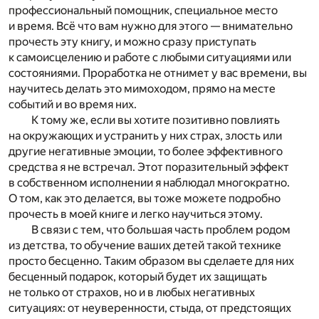
профессиональный помощник, специальное место
и время. Всё что вам нужно для этого — внимательно
прочесть эту книгу, и можно сразу приступать
к самоисцелению и работе с любыми ситуациями или
состояниями. Проработка не отнимет у вас времени, вы
научитесь делать это мимоходом, прямо на месте
событий и во время них.
К тому же, если вы хотите позитивно повлиять
на окружающих и устранить у них страх, злость или
другие негативные эмоции, то более эффективного
средства я не встречал. Этот поразительный эффект
в собственном исполнении я наблюдал многократно.
О том, как это делается, вы тоже можете подробно
прочесть в моей книге и легко научиться этому.
В связи с тем, что большая часть проблем родом
из детства, то обучение ваших детей такой технике
просто бесценно. Таким образом вы сделаете для них
бесценный подарок, который будет их защищать
не только от страхов, но и в любых негативных
ситуациях: от неуверенности, стыда, от предстоящих