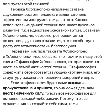
пользуется этой техникой.
Техника Хо’опонопоно напрямую связана
с духовным ростом человека и является очень
эффективным инструментом для этого. Каждое
использование данной техники повышает духовное
развитие, т.к. её действие основано на этом. Осваивая
Хо’опонопоно, человек быстро продвигается
по лестнице духовного развития, что способствует
росту его возможностей и благополучия.
Перед тем, как практиковать Хо’опонопоно
и Хо’опонопоно-плюс, обязательно прочтите главу этой
книги «О философии Хо’опонопоно», которая является
неотъемлемой частью этой техники. Эта философия
содержит в себе соответствующую картину мира, его
структуру, законы в отношении намерений и веры.
Если эта философия будет вами
осознана,
прочувствована и принята
, то она может дать вам
неограниченную силу,
то есть всё необходимое для
выполнения какой-либо задачи. Потому что все
ограничения вы создаёте себе сами, теми