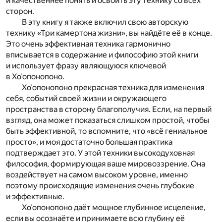
и качественнее понять и освоить эту технику со всех
сторон.
В эту книгу я также включил свою авторскую
технику «Три камертона жизни», вы найдёте её в конце.
Это очень эффективная техника гармонично
вписывается в содержание и философию этой книги
и использует фразу являющуюся ключевой
в Хо’опонопоно.
Хо’опонопоно прекрасная техника для изменения
себя, событий своей жизни и окружающего
пространства в сторону благополучия. Если, на первый
взгляд, она может показаться слишком простой, чтобы
быть эффективной, то вспомните, что «всё гениальное
просто», и моя достаточно большая практика
подтверждает это. У этой техники высокодуховная
философия, формирующая ваше мировоззрение. Она
воздействует на самом высоком уровне, именно
поэтому происходящие изменения очень глубокие
и эффективные.
Хо’опонопоно даёт мощное глубинное исцеление,
если вы осознаёте и принимаете всю глубину её