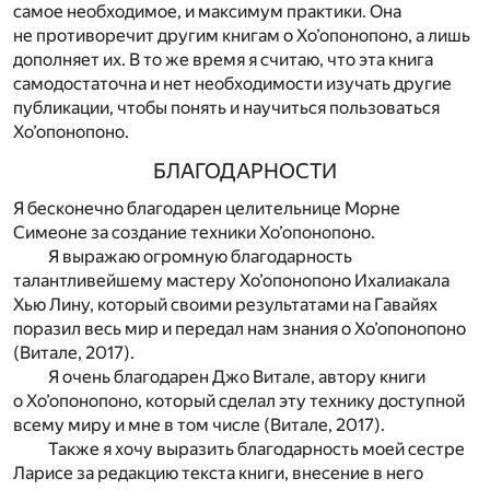
самое необходимое, и максимум практики. Она
не противоречит другим книгам о Хо’опонопоно, а лишь
дополняет их. В то же время я считаю, что эта книга
самодостаточна и нет необходимости изучать другие
публикации, чтобы понять и научиться пользоваться
Хо’опонопоно.
БЛАГОДАРНОСТИ
Я бесконечно благодарен целительнице Морне
Симеоне за создание техники Хо’опонопоно.
Я выражаю огромную благодарность
талантливейшему мастеру Хо’опонопоно Ихалиакала
Хью Лину, который своими результатами на Гавайях
поразил весь мир и передал нам знания о Хо’опонопоно
(Витале, 2017).
Я очень благодарен Джо Витале, автору книги
о Хо’опонопоно, который сделал эту технику доступной
всему миру и мне в том числе (Витале, 2017).
Также я хочу выразить благодарность моей сестре
Ларисе за редакцию текста книги, внесение в него