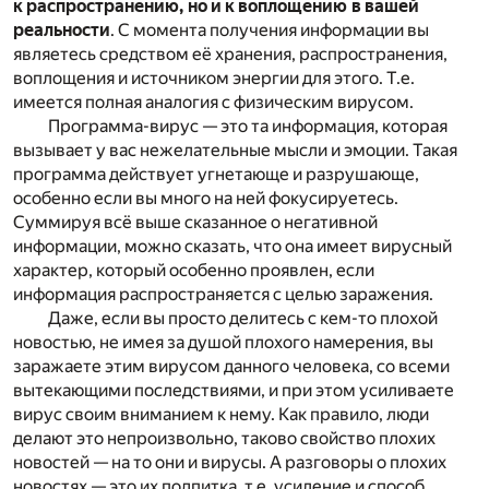
к распространению, но и к воплощению в вашей
реальности
. С момента получения информации вы
являетесь средством её хранения, распространения,
воплощения и источником энергии для этого. Т.е.
имеется полная аналогия с физическим вирусом.
Программа-вирус — это та информация, которая
вызывает у вас нежелательные мысли и эмоции. Такая
программа действует угнетающе и разрушающе,
особенно если вы много на ней фокусируетесь.
Суммируя всё выше сказанное о негативной
информации, можно сказать, что она имеет вирусный
характер, который особенно проявлен, если
информация распространяется с целью заражения.
Даже, если вы просто делитесь с кем-то плохой
новостью, не имея за душой плохого намерения, вы
заражаете этим вирусом данного человека, со всеми
вытекающими последствиями, и при этом усиливаете
вирус своим вниманием к нему. Как правило, люди
делают это непроизвольно, таково свойство плохих
новостей — на то они и вирусы. А разговоры о плохих
новостях — это их подпитка, т.е. усиление и способ