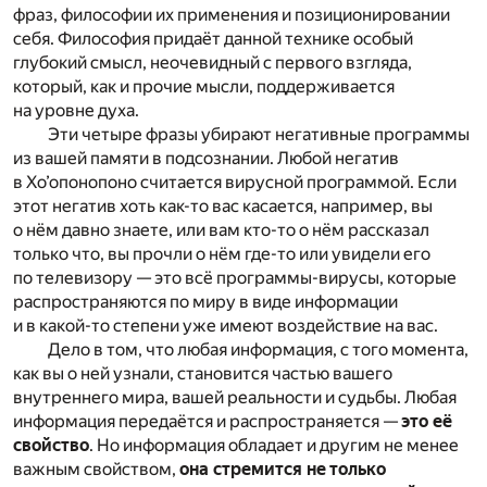
фраз, философии их применения и позиционировании
себя. Философия придаёт данной технике особый
глубокий смысл, неочевидный с первого взгляда,
который, как и прочие мысли, поддерживается
на уровне духа.
Эти четыре фразы убирают негативные программы
из вашей памяти в подсознании. Любой негатив
в Хо’опонопоно считается вирусной программой. Если
этот негатив хоть как-то вас касается, например, вы
о нём давно знаете, или вам кто-то о нём рассказал
только что, вы прочли о нём где-то или увидели его
по телевизору — это всё программы-вирусы, которые
распространяются по миру в виде информации
и в какой-то степени уже имеют воздействие на вас.
Дело в том, что любая информация, с того момента,
как вы о ней узнали, становится частью вашего
внутреннего мира, вашей реальности и судьбы. Любая
информация передаётся и распространяется —
это её
свойство
. Но информация обладает и другим не менее
важным свойством,
она стремится не только