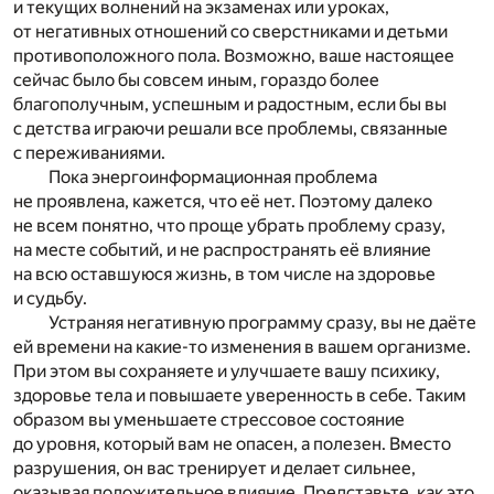
и текущих волнений на экзаменах или уроках,
от негативных отношений со сверстниками и детьми
противоположного пола. Возможно, ваше настоящее
сейчас было бы совсем иным, гораздо более
благополучным, успешным и радостным, если бы вы
с детства играючи решали все проблемы, связанные
с переживаниями.
Пока энергоинформационная проблема
не проявлена, кажется, что её нет. Поэтому далеко
не всем понятно, что проще убрать проблему сразу,
на месте событий, и не распространять её влияние
на всю оставшуюся жизнь, в том числе на здоровье
и судьбу.
Устраняя негативную программу сразу, вы не даёте
ей времени на какие-то изменения в вашем организме.
При этом вы сохраняете и улучшаете вашу психику,
здоровье тела и повышаете уверенность в себе. Таким
образом вы уменьшаете стрессовое состояние
до уровня, который вам не опасен, а полезен. Вместо
разрушения, он вас тренирует и делает сильнее,
оказывая положительное влияние. Представьте, как это