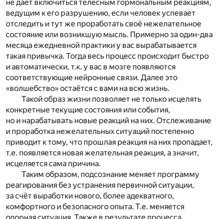
не даёт включиться телесным гормональным реакциям,
ведущим к его разрушению, если человек успевает
отследить и тут же проработать своё нежелательное
состояние или возникшую мысль. Примерно за один-два
месяца ежедневной практики у вас вырабатывается
такая привычка. Тогда весь процесс происходит быстро
и автоматически, т.к. у вас в мозге появляются
соответствующие нейронные связи. Далее это
«волшебство» остаётся с вами на всю жизнь.
Такой образ жизни позволяет не только исцелять
конкретные текущие состояния или события,
но и нарабатывать новые реакций на них. Отслеживание
и проработка нежелательных ситуаций постепенно
приводит к тому, что прошлая реакция на них пропадает,
т.е. появляется новая желательная реакция, а значит,
исцеляется сама причина.
Таким образом, подсознание меняет программу
реагирования без устранения первичной ситуации,
за счёт выработки нового, более адекватного,
комфортного и безопасного опыта. Т.е. меняется
опорная ситуация. Также в результате процесса