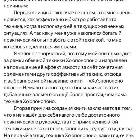
причинам:
Первая причина заключается в том, что мне очень
нравится, как эффективно и быстро работает эта
техника, когда я использую её в текущих жизненных
ситуациях. А так как у меня уже накопился богатый
практический опыт работы с этой техникой, то мне
хотелось поделиться им с вами.
Я человек творческий, поэтому мой опыт выходит
за рамки обычной техники Хо’опонопоно и направлен
на повышение её эффективности за счёт сочетания
с элементами других эффективных техник, отсюда
и выбранное мной название книги — «Хо’опонопоно
плюс…» Немало важно то, что большая часть этих
добавочных элементов ещё более простая, чем сама
техника Хо’опонопоно.
Вторая причина создания книги заключается в том,
что я не нашёл для себя какого-либо достаточного
практического руководства по применению этой
техники и мне захотелось заполнить эту пустоту для вас.
На первый взгляд техника Хо’опонопоно, кажется, очень