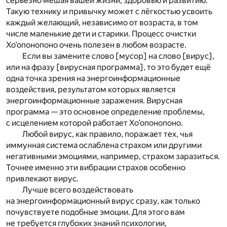
серьёзно мешая вашей жизни, здоровью и развитию.
Такую технику и привычку может с лёгкостью усвоить
каждый желающий, независимо от возраста, в том
числе маленькие дети и старики. Процесс очистки
Хо’опонопоно очень полезен в любом возрасте.
Если вы замените слово [мусор] на слово [вирус],
или на фразу [вирусная программа], то это будет ещё
одна точка зрения на энергоинформационные
воздействия, результатом которых является
энергоинформационные заражения. Вирусная
программа — это основное определение проблемы,
с исцелением которой работает Хо’опонопоно.
Любой вирус, как правило, поражает тех, чья
иммунная система ослаблена страхом или другими
негативными эмоциями, например, страхом заразиться.
Точнее именно эти вибрации страхов особенно
привлекают вирус.
Лучше всего воздействовать
на энергоинформационный вирус сразу, как только
почувствуете подобные эмоции. Для этого вам
не требуется глубоких знаний психологии,