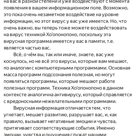
на вас в разной степени и уже воздействуют с момента
появления в вашем информационном поле. Возможно,
это пока очень незаметное воздействие на уровне
информации, но этот вирус у вас уже имеется. Но, что
очень важно, вы теперь тоже можете воздействовать
на вирус техникой Хо’опонопоно, поскольку эта
вирусная программа имеется у вас в памяти, т.е.
является частью вас.
Всё, о чём вы, так или иначе, знаете, вас уже
коснулось, но не всё это вирусы, которые вам мешают,
по аналогии с компьютерными программами. Основная
масса программ подсознания полезная, но могут
появляться программы, которые мешают работе
полезных программ. Техника Хо’опонопоно в данном
контексте аналогична антивирусу, который справляется
с вредоносными нежелательными программами.
Вирусная информация отличается тем, что
угнетает, мешает развитию, разрушает вас, и, как
правило, вызывает негативные эмоции и чувства,
притягивает соответствующие события. Именно
эмоции, чувства и ощущения служат нашими