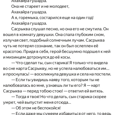
Ахахайра гушадза.
Она не стареет и не молодеет,
Ахахайра гушадза.
А я, горемыка, состарился еще на один год!
Ахахайра гушадза.
Сасрыква слушал песню, но она его не смутила. Он
вошел в комнату девушки. Она спала глубоким сном,
излучая свет, подобный солнечным лучам. Сасрыква
чуть не потерял сознание, так он был ослеплен её
красотою. Придя в себя, герой бесшумно подошел к ней
и мизинцем дотронулся до её косы.
— Что сделал ты, сын старика! Я только что видела
во сне нарта Сасрыкву, но не успела налюбоваться им...
и проснулась! — воскликнула девушка и села на постели.
— Если ты увидишь наяву того, которым ты не
налюбовалась во мне, узнаешь ли ты его? Я — нарт
Сасрыква — перед тобою стою! — ответил ей витязь.
— Тогда я твоя! Но что делать, сын старика скорее
умрет, чей выпустит меня отсюда...
— Об этом не беспокойся!
— Если даже мы сумеем избавиться от него, то ведь