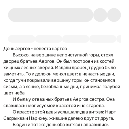
Дочь аергов - невеста нартов
Высоко, на вершине неприступной горы, стоял
дворец братьев Аергов. Он был построен из костей
хищных лесных зверей. Издали дворец трудно было
заметить. То и дело он менял цвет: в ненастные дни,
когда тучи покрывали вершину горы, он становился
сизым, а в ясные, безоблачные дни, принимал голубой
цвет неба.
И была у отважных братьев Аергов сестра. Она
славилась неописуемой красотой и не старела.
О красоте этой девы услышали два витязя: Нарт
Сасрыква и Нарчхеу, жившие далеко друг от друга.
В один и тот же день оба витязя направились