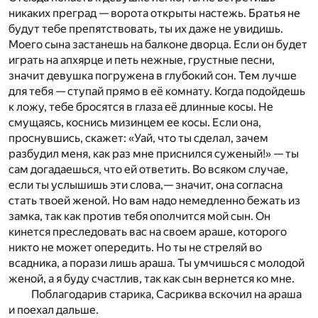
никаких преград — ворота открыты настежь. Братья не
будут тебе препятствовать, ты их даже не увидишь.
Моего сына застанешь на балконе дворца. Если он будет
играть на апхярце и петь нежные, грустные песни,
значит девушка погружена в глубокий сон. Тем лучше
для тебя — ступай прямо в её комнату. Когда подойдешь
к ложу, тебе бросятся в глаза её длинные косы. Не
смущаясь, коснись мизинцем ее косы. Если она,
проснувшись, скажет: «Уай, что ты сделал, зачем
разбудил меня, как раз мне приснился суженый!» — ты
сам догадаешься, что ей ответить. Во всяком случае,
если ты услышишь эти слова,— значит, она согласна
стать твоей женой. Но вам надо немедленно бежать из
замка, так как против тебя ополчится мой сын. Он
кинется преследовать вас на своем араше, которого
никто не может опередить. Но ты не стреляй во
всадника, а порази лишь араша. Ты умчишься с молодой
женой, а я буду счастлив, так как сын вернется ко мне.
Поблагодарив старика, Сасриква вскочил на араша
и поехал дальше.