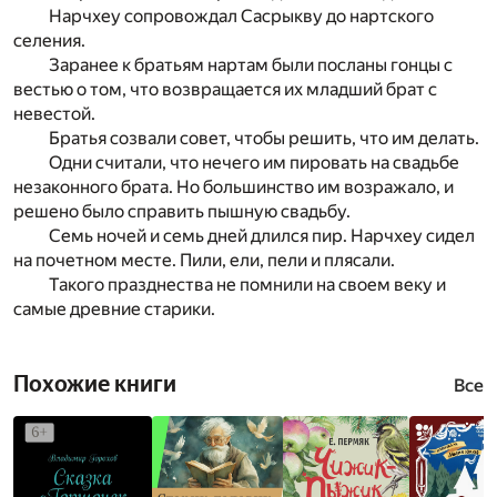
Нарчхеу сопровождал Сасрыкву до нартского
селения.
Заранее к братьям нартам были посланы гонцы с
вестью о том, что возвращается их младший брат с
невестой.
Братья созвали совет, чтобы решить, что им делать.
Одни считали, что нечего им пировать на свадьбе
незаконного брата. Но большинство им возражало, и
решено было справить пышную свадьбу.
Семь ночей и семь дней длился пир. Нарчхеу сидел
на почетном месте. Пили, ели, пели и плясали.
Такого празднества не помнили на своем веку и
самые древние старики.
Похожие книги
Все