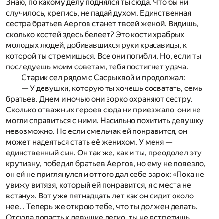
Знаю, по какому делу поднялся ты сюда. Что бы ни
случилось, крепись, не падай духом. Единственная
сестра братьев Аергов станет твоей женой. Видишь,
сколько костей здесь белеет? Это кости храбрых
молодых людей, добивавшихся руки красавицы, к
которой ты стремишься. Все они погибли. Но, если ты
последуешь моим советам, тебя постигнет удача.
Старик сел рядом с Сасрыквой и продолжал:
— У девушки, которую ты хочешь сосватать, семь
братьев. Днем и ночью они зорко охраняют сестру.
Сколько отважных героев сюда ни приезжало, они не
могли справиться с ними. Насильно похитить девушку
невозможно. Но если смельчак ей понравится, он
может надеяться стать её женихом. У меня —
единственный сын. Он так же, как и ты, преодолел эту
крутизну, победил братьев Аергов, но ему не повезло,
он ей не приглянулся и оттого дал себе зарок: «Пока не
увижу витязя, который ей понравится, я с места не
встану». Вот уже пятнадцать лет как он сидит около
нее... Теперь же открою тебе, что ты должен делать.
Отсюда попасть к девушке легко, ты не встретишь