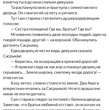
взметнуться до окна спальни девушки.
Та распахнула окно и прыгнула с семиэтажного
дворца. Он схватил её на лету и умчался.
Тут сын старика стал вопить душераздирающим
голосом:
— Сестра похищена! Где вы, братья? Где вы?
Мгновенно появились двое молодых людей, один на
гнедой лошади, другой — на вороной. Оба кинулись
догонять Сасрыкву.
Едва дворец исчез из вида, девушка сказала
Сасрыкве:
— Берегись, не возвращайся прежней дорогой!
— Я приехал сюда не как вор и покинул дворец не
скрываясь... Земля широка, смелому везде дорога! —
ответил он.
Бзоу летел, словно стлался по земле. Два Аерга
вперегонки мчались за Сасрыквой. Но его араша они
никак не могли догнать.
Сын старика следил за погоней с балкона дворца.
Заметив, что братья любимой отстают, он вскочил на