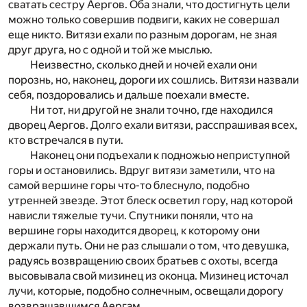
сватать сестру Аергов. Оба знали, что достигнуть цели
можно только совершив подвиги, каких не совершал
еще никто. Витязи ехали по разным дорогам, не зная
друг друга, но с одной и той же мыслью.
Неизвестно, сколько дней и ночей ехали они
порознь, но, наконец, дороги их сошлись. Витязи назвали
себя, поздоровались и дальше поехали вместе.
Ни тот, ни другой не знали точно, где находился
дворец Аергов. Долго ехали витязи, расспрашивая всех,
кто встречался в пути.
Наконец они подъехали к подножью неприступной
горы и остановились. Вдруг витязи заметили, что на
самой вершине горы что-то блеснуло, подобно
утренней звезде. Этот блеск осветил гору, над которой
нависли тяжелые тучи. Спутники поняли, что на
вершине горы находится дворец, к которому они
держали путь. Они не раз слышали о том, что девушка,
радуясь возвращению своих братьев с охоты, всегда
высовывала свой мизинец из оконца. Мизинец источал
лучи, которые, подобно солнечным, освещали дорогу
возвращавшимся Аергам.