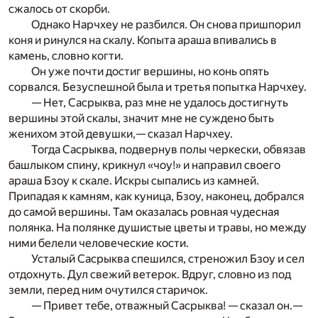
сжалось от скорби.
Однако Нарчхеу не разбился. Он снова пришпорил
коня и ринулся на скалу. Копыта араша впивались в
камень, словно когти.
Он уже почти достиг вершины, но конь опять
сорвался. Безуспешной была и третья попытка Нарчхеу.
— Нет, Сасрыква, раз мне не удалось достигнуть
вершины этой скалы, значит мне не суждено быть
женихом этой девушки,— сказал Нарчхеу.
Тогда Сасрыква, подвернув полы черкески, обвязав
башлыком спину, крикнул «чоу!» и направил своего
араша Бзоу к скале. Искры сыпались из камней.
Припадая к камням, как куница, Бзоу, наконец, добрался
до самой вершины. Там оказалась ровная чудесная
полянка. На полянке душистые цветы и травы, но между
ними белели человеческие кости.
Усталый Сасрыква спешился, стреножил Бзоу и сел
отдохнуть. Дул свежий ветерок. Вдруг, словно из под
земли, перед ним очутился старичок.
— Привет тебе, отважный Сасрыква! — сказал он.—