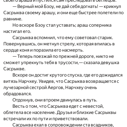
своего араша и пустился сам преследовать беглецов.
— Верный мой Бзоу, не дай себя догнать! — крикнул
Сасрыква своему арашу, и они еще быстрее полетели по
равнине.
Но вскоре Бзоу стал уставать; араш соперника
настигал его.
Сасрыква вспомнил, что ему советовал старик.
Повернувшись, он метнул стрелу, которая впилась в
сердце коня и поразила его насмерть.
— Теперь поезжай по прежней дороге, никто не
сможет упрекнуть тебя в трусости,— сказала девушка
Сасрыкве.
Вскоре он достиг крутого спуска, где его дожидался
витязь Нарчхеу. Увидев, что Сасрыква возвращается с
лучезарной сестрой Аергов, Нарчхеу очень
обрадовался.
Отдохнув, они втроем двинулась в путь.
Весть о том, что Сасрыква едет с невестой,
облетела все население. Друзья и близкие Сасрыквы
встречали их по пути и приветствовали.
Сасрыква ехал в сопровождении ста всадников,