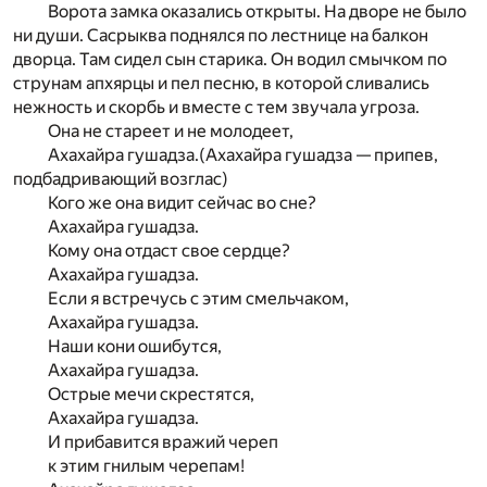
Ворота замка оказались открыты. На дворе не было
ни души. Сасрыква поднялся по лестнице на балкон
дворца. Там сидел сын старика. Он водил смычком по
струнам апхярцы и пел песню, в которой сливались
нежность и скорбь и вместе с тем звучала угроза.
Она не стареет и не молодеет,
Ахахайра гушадза.(Ахахайра гушадза — припев,
подбадривающий возглас)
Кого же она видит сейчас во сне?
Ахахайра гушадза.
Кому она отдаст свое сердце?
Ахахайра гушадза.
Если я встречусь с этим смельчаком,
Ахахайра гушадза.
Наши кони ошибутся,
Ахахайра гушадза.
Острые мечи скрестятся,
Ахахайра гушадза.
И прибавится вражий череп
к этим гнилым черепам!