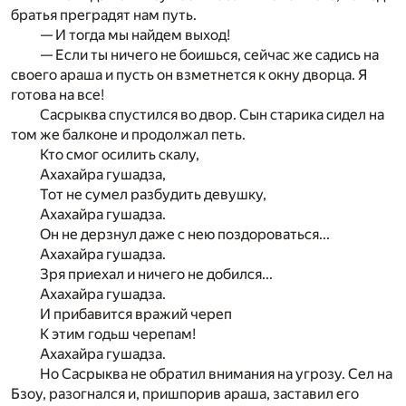
братья преградят нам путь.
— И тогда мы найдем выход!
— Если ты ничего не боишься, сейчас же садись на
своего араша и пусть он взметнется к окну дворца. Я
готова на все!
Сасрыква спустился во двор. Сын старика сидел на
том же балконе и продолжал петь.
Кто смог осилить скалу,
Ахахайра гушадза,
Тот не сумел разбудить девушку,
Ахахайра гушадза.
Он не дерзнул даже с нею поздороваться...
Ахахайра гушадза.
Зря приехал и ничего не добился...
Ахахайра гушадза.
И прибавится вражий череп
К этим годьш черепам!
Ахахайра гушадза.
Но Сасрыква не обратил внимания на угрозу. Сел на
Бзоу, разогнался и, пришпорив араша, заставил его