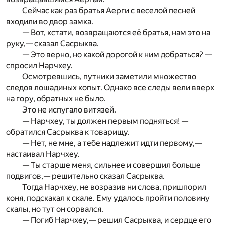
Сейчас как раз братья Аерги с веселой песней
входили во двор замка.
— Вот, кстати, возвращаются её братья, нам это на
руку,— сказал Сасрыква.
— Это верно, но какой дорогой к ним добраться? —
спросил Нарчхеу.
Осмотревшись, путники заметили множество
следов лошадиных копыт. Однако все следы вели вверх
на гору, обратных не было.
Это не испугало витязей.
— Нарчхеу, ты должен первым подняться! —
обратился Сасрыква к товарищу.
— Нет, не мне, а тебе надлежит идти первому,—
настаивал Нарчхеу.
— Ты старше меня, сильнее и совершил больше
подвигов,— решительно сказал Сасрыква.
Тогда Нарчхеу, не возразив ни слова, пришпорил
коня, подскакал к скале. Ему удалось пройти половину
скалы, но тут он сорвался.
— Погиб Нарчхеу,— решил Сасрыква, и сердце его