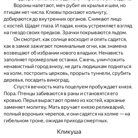
Вороны налетают, меч рубит их крылья и шеи, но
птицам нет числа. Клювы пронзают кольчугу,
добираются до внутренних органов. Снимают лицо
с костей. Щадят глаза. И падая, князь устремляет взгляд
на гнездо своих предков. Зрачки покрываются льдом.
Он смотрит, как солнце восходит и опять садится,
как в замке зажигают поминальные огни, как знамена
возвещают об избрании нового владыки. Ненависть
заполняет промерзлые останки. Сжечь, уничтожить
ненавистный город внизу, не дать людишкам подняться
на холм, построить церковь, прорыть туннели, срубить
деревья, посадить виноград.
Спустя вечность мать поцелуем пробуждает князя.
Пора. Птенцы забиваются в раны и становятся его
кровью. Перья вырастают прямо из костей, карканье
заменяет молитву. Мать вручает князю реликварий,
полный вороньих черепов, и они садятся на холме — на
гибельном троне, ожидая прихода смертных.
Кликуша