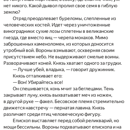
нет никого. Какой дьявол пролил свое семя в гиблую
землю?
Отряд преодолевает буреломы, слепленные из
человеческих костей. Идет через уничтоженные
виноградники: сухие лозы сплетены в великанские
гнезда, где вместо яиц — черепа монахов. Мимо
заброшенных каменоломен, из которых доносится
утробный вой. Вороны взмывают, оскверняя своим
присутствием небо. Не выдерживают смелые воины.
Разворачивают коней. Князь хватает одного за грудки.
— Лучше убей, владыка, — говорит дружинник.
Князь отталкивает его:
— Вон! Убирайтесь все!
Он спешивается, конь мчит за беглецами. Тень
закрывает луну, князь выхватывает меч из ножен,
в другой руке — факел. Бесовское племя стремительно
движется навстречу — пернатая лавина. Князь
различает среди птиц человеческую фигуру.
Епископ выставляет перед собой реликварий, но
мощи бессильны. Вороны подхватывают епископа и на