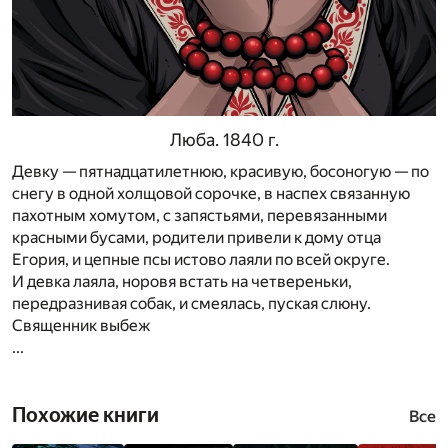
Люба. 1840
г.
Девку — пятнадцатилетнюю, красивую, босоногую — по
снегу в одной холщовой сорочке, в наспех связанную
пахотным хомутом, с запястьями, перевязанными
красными бусами, родители привели к дому отца
Егория, и цепные псы истово лаяли по всей округе.
И девка лаяла, норовя встать на четвереньки,
передразнивая собак, и смеялась, пуская слюну.
Священник выбеж
...
Похожие книги
Все