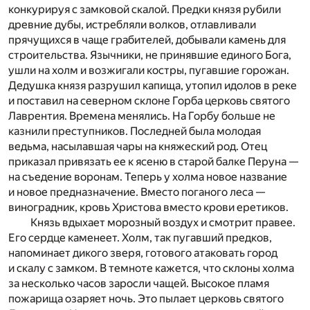
конкурируя с замковой скалой. Предки князя рубили
древние дубы, истребляли волков, отлавливали
прячущихся в чаще грабителей, добывали камень для
строительства. Язычники, не принявшие единого Бога,
ушли на холм и возжигали костры, пугавшие горожан.
Дедушка князя разрушил капища, утопил идолов в реке
и поставил на северном склоне Горба церковь святого
Лаврентия. Времена менялись. На Горбу больше не
казнили преступников. Последней была молодая
ведьма, насылавшая чары на княжеский род. Отец
приказал привязать ее к ясеню в старой балке Перуна —
на съедение воронам. Теперь у холма новое название
и новое предназначение. Вместо поганого леса —
виноградник, кровь Христова вместо крови еретиков.
Князь вдыхает морозный воздух и смотрит правее.
Его сердце каменеет. Холм, так пугавший предков,
напоминает дикого зверя, готового атаковать город
и скалу с замком. В темноте кажется, что склоны холма
за несколько часов заросли чащей. Высокое пламя
пожарища озаряет ночь. Это пылает церковь святого