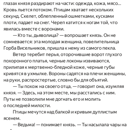
глазах князя раздирают на части: одежда, кожа, мясо…
Кровь льется потоком. Птицам хватает нескольких
секунд. Скелет, облепленный ошметками, кусками
плоти, падает на снег. Череп катится к ногам той, что
явилась вместе с воронами.
— Кто ты, дьяволица? — вопрошает князь. Он не
сомневается: эта молодая женщина, повелительница
Горба Висельников, пришла к нему из самого пекла.
Ветер теребит перья, оторочившие ворот глухого
похоронного платья, черные локоны извиваются,
прилипая к мертвенно-бледной коже, черные губы
кривятся в ухмылке. Вороны садятся на плечи женщины,
на руки, распростертые, словно бы для объятий.
— Ты похож на своего отца, — говорит она, изумляя
князя. — Здесь, на этом месте, мы расстались с ним.
Путы не позволили мне догнать его и молить
о последней милости.
Птицы мечутся над балкой и кривым дуплистым
ясенем.
— Ведьма! — понимает князь. — Ты насылала чары на