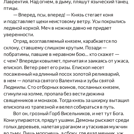
Лаврентия. Над огнем, в дыму, пляшут языческий танец
птицы.
— Вперед, псы, вперед! — Князь стегает коня
и подставляет щеки неистовому ветру. Усы покрылись
ледяной коркой. Меч в ножнах давно не придает
уверенности.
Отряд, возглавляемый князем, карабкается по
склону, ставшему слишком крутым. Позади —
побратимы, павшие в неравном бою… кто скажет —
с чем? Впереди ковыляет, причитая и заикаясь от ужаса,
епископ. Ветер рвет его ризы. Епископ несет
посаженный на длинный посох золотой реликварий,
в нем — лопатка святого Валентина и зубы святой
Людмилы. Сто отборных воинов, посланных князем,
сгинули на холме, пропала без вести дюжина
священников и монахов. Тогда князь за шкирку вытащил
епископа из трапезной и велел собираться в путь.
Вот он, грозный Горб Висельников, и нет тут Бога.
Кони упираются, прядут ушами. Демоны рыскают среди
голых деревьев, налетая ураганом и утаскивая мужчин
во тьму. Лишь моргнешь, а сбоку, где ехал мечник, уж