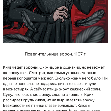
Повелительница ворон. 1107
г
.
Князя едят вороны. Он жив, он в сознании, но не может
шелохнуться. Смотрит, как комья угольно-черных
перьев копошатся меж ног. Сколько жен у него было! Ни
одна не понесла, не подарила дитятко, все сгинули
в монастырях. А сейчас птицы жрут княжеский срам.
Сунули клювы в мошонку, словно в кошель. Крик
распирает грудь князя, но не вырывается наружу.
Безжалостные птичьи глаза наблюдают. Клювы
перекусывают семенные канатики. Князь скидывает