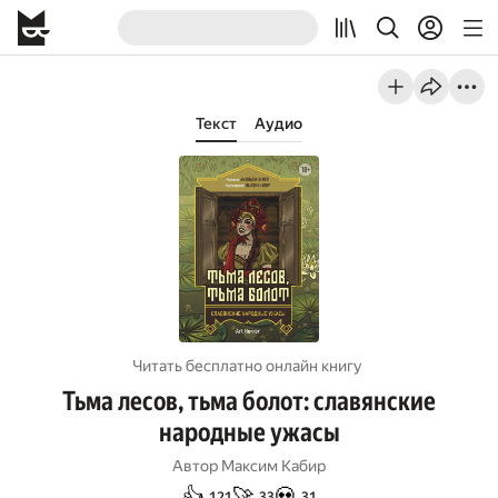
Текст
Аудио
Читать бесплатно онлайн книгу
Тьма лесов, тьма болот: славянские
народные ужасы
Автор
Максим Кабир
👍
🚀
💀
121
33
31