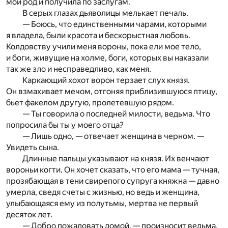
мой род и получила по заслугам.
В серых глазах дьяволицы мелькает печаль.
— Боюсь, что единственными чарами, которыми
я владела, были красота и бескорыстная любовь.
Колдовству учили меня вороны, пока ели мое тело,
и боги, живущие на холме, боги, которых вы наказали
так же зло и несправедливо, как меня.
Каркающий хохот ворон терзает слух князя.
Он взмахивает мечом, отгоняя приблизившуюся птицу,
бьет факелом другую, пролетевшую рядом.
— Ты говорила о последней милости, ведьма. Что
попросила бы ты у моего отца?
— Лишь одно, — отвечает женщина в черном. —
Увидеть сына.
Длинные пальцы указывают на князя. Их венчают
вороньи когти. Он хочет сказать, что его мама — тучная,
прозябающая в тени свирепого супруга княжна — давно
умерла, сведя счеты с жизнью, но ведь и женщина,
улыбающаяся ему из полутьмы, мертва не первый
десяток лет.
— Добро пожаловать домой, — произносит ведьма.