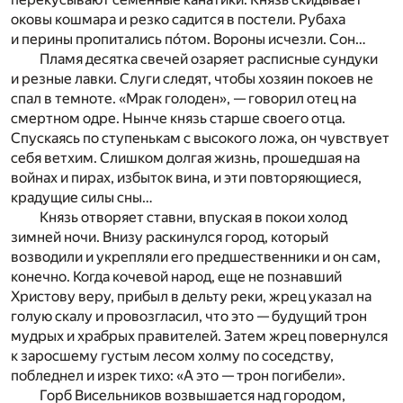
оковы кошмара и резко садится в постели. Рубаха
и перины пропитались по́том. Вороны исчезли. Сон…
Пламя десятка свечей озаряет расписные сундуки
и резные лавки. Слуги следят, чтобы хозяин покоев не
спал в темноте. «Мрак голоден», — говорил отец на
смертном одре. Нынче князь старше своего отца.
Спускаясь по ступенькам с высокого ложа, он чувствует
себя ветхим. Слишком долгая жизнь, прошедшая на
войнах и пирах, избыток вина, и эти повторяющиеся,
крадущие силы сны…
Князь отворяет ставни, впуская в покои холод
зимней ночи. Внизу раскинулся город, который
возводили и укрепляли его предшественники и он сам,
конечно. Когда кочевой народ, еще не познавший
Христову веру, прибыл в дельту реки, жрец указал на
голую скалу и провозгласил, что это — будущий трон
мудрых и храбрых правителей. Затем жрец повернулся
к заросшему густым лесом холму по соседству,
побледнел и изрек тихо: «А это — трон погибели».
Горб Висельников возвышается над городом,