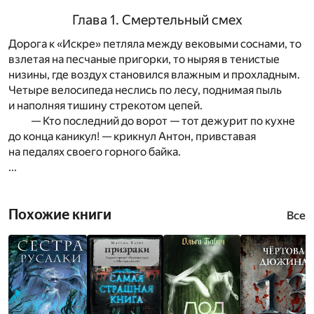
Глава 1. Смертельный смех
Дорога к «Искре» петляла между вековыми соснами, то
взлетая на песчаные пригорки, то ныряя в тенистые
низины, где воздух становился влажным и прохладным.
Четыре велосипеда неслись по лесу, поднимая пыль
и наполняя тишину стрекотом цепей.
— Кто последний до ворот — тот дежурит по кухне
до конца каникул! — крикнул Антон, привставая
на педалях своего горного байка.
...
Похожие книги
Все