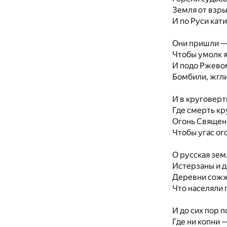
Земля от взр
И по Руси кат
Они пришли — 
Чтобы умолк я
И подо Ржевом
Бомбили, жгли
И в круговерт
Где смерть кр
Огонь Священ
Чтобы угас ог
О русская зем
Истерзаны и д
Деревни сожж
Что населяли г
И до сих пор 
Где ни копни 