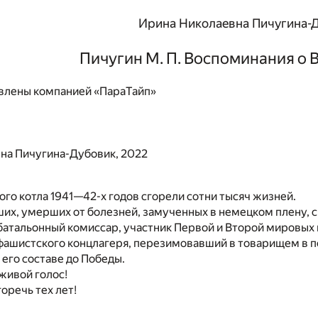
Ирина Николаевна Пичугина-
Пичугин М. П. Воспоминания о 
влены компанией «ПараТайп»
на Пичугина-Дубовик, 2022
ого котла 1941—42-х годов сгорели сотни тысяч жизней.
ших, умерших от болезней, замученных в немецком плену, с 
батальонный комиссар, участник Первой и Второй мировых 
фашистского концлагеря, перезимовавший в товарищем в п
 его составе до Победы.
живой голос!
горечь тех лет!