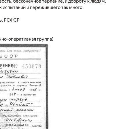
ивость, бесконечное терпение, и доброту к людям.
х испытаний и пережившего так много.
ть, РСФСР
енно-оперативная группа)