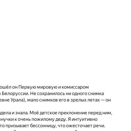
рошёл он Первую мировую и комиссаром
 Белоруссии. Не сохранилось ни одного снимка
вне Урала), мало снимков его в зрелых летах — он
идела и знала. Моё детское преклонение перед ним,
нучки к очень пожилому деду. Я интуитивно
что призывает бессонницу, что ожесточает речи.