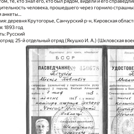
ом, те, кто знал его, кто был рядом, видели и его справедл
дительность человека, прошедшего через горнило страшны
и анкеты…
я: деревня Крутогорье, Санчурский р-н, Кировская облас
: 1893 год
ь: Русский
отряд: 25-й отдельный отряд (Якушко И. А.) (Шкловская во