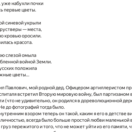
 уже набухли почки
ь первые цветы.
ой синевой укрыли
брустверы — места,
но кровью оросили.
вилась красота.
ою слезой омыла
ыбленной войной Земли.
русских положила
ежные цветы…
ил Павлович, мой родной дед. Офицером артиллеристом п
питаля встретил Вторую мировую войну, был партизаном в
ти (что не удивительно, он родился в дореволюционной дере
 Не до фотографий тогда было.
утренним взором теперь он такой, каким я его в детстве в
личностью, всегда было больше простой любви маленькой в
 груз пережитого и того, что не может уйти из его памяти, 