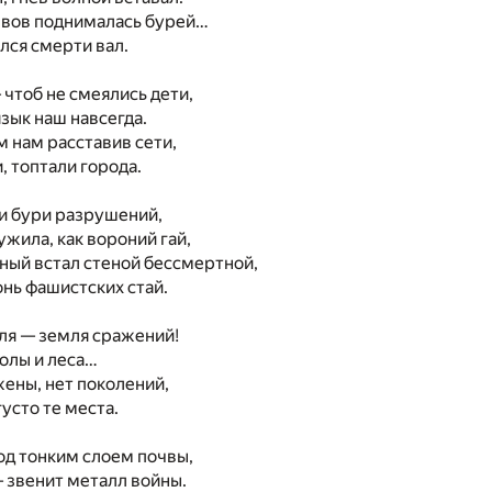
ывов поднималась бурей…
ился смерти вал.
чтоб не смеялись дети,
зык наш навсегда.
 нам расставив сети,
, топтали города.
и бури разрушений,
ужила, как вороний гай,
ный встал стеной бессмертной,
онь фашистских стай.
ля — земля сражений!
олы и леса…
ены, нет поколений,
усто те места.
под тонким слоем почвы,
— звенит металл войны.