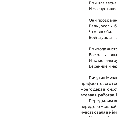
Пришла весна,
И распустилис
Они прозрачн
Валы, окопы, 
Что так обиль
Война ушла, я
Природа чист
Все раны взд
И на могилы 
Весенние и н
Пичугин Миха
прифронтового гос
моего деда в юнос
воевал и работал.
Перед моим вн
перед его мощной 
чувствовала в нём