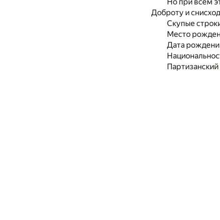
Но при всём эт
Доброту и снисхо
Скупые строк
Место рождени
Дата рождения
Национальност
Партизанский 