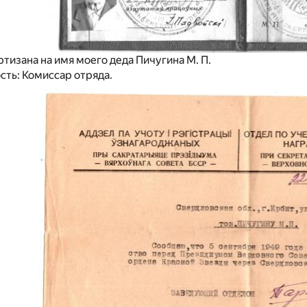
тизана на имя моего деда Пичугина М. П.
ть: Комиссар отряда.