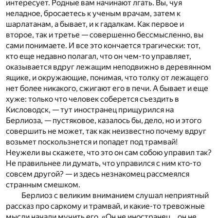
интересует. Родные вам начинают лгать. Вы, чуя
неладное, бросаетесь к ученым врачам, затем к
шарлатанам, а бывает, и к гадалкам. Как первое и
второе, так и третье — совершенно бессмысленно, вы
сами понимаете. И все это кончается трагически: тот,
кто еще недавно полагал, что он чем-то управляет,
оказывается вдруг лежащим неподвижно в деревянном
ящике, и окружающие, понимая, что толку от лежащего
нет более никакого, сжигают его в печи. А бывает и еще
хуже: только что человек соберется съездить в
Кисловодск, — тут иностранец прищурился на
Берлиоза, — пустяковое, казалось бы, дело, но и этого
совершить не может, так как неизвестно почему вдруг
возьмет поскользнется и попадет под трамвай!
Неужели вы скажете, что это он сам собою управил так?
Не правильнее ли думать, что управился с ним кто-то
совсем другой? — и здесь незнакомец рассмеялся
странным смешком.
Берлиоз с великим вниманием слушал неприятный
рассказ про саркому и трамвай, и какие-то тревожные
мысли начали мучить его. «Он не иностранец… он не