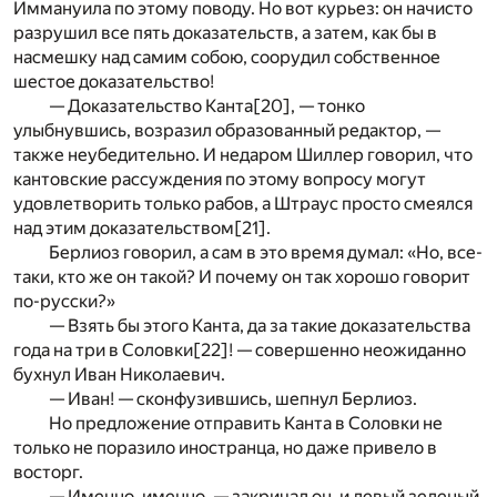
Иммануила по этому поводу. Но вот курьез: он начисто
разрушил все пять доказательств, а затем, как бы в
насмешку над самим собою, соорудил собственное
шестое доказательство!
— Доказательство Канта
[20]
, — тонко
улыбнувшись, возразил образованный редактор, —
также неубедительно. И недаром Шиллер говорил, что
кантовские рассуждения по этому вопросу могут
удовлетворить только рабов, а Штраус просто смеялся
над этим доказательством
[21]
.
Берлиоз говорил, а сам в это время думал: «Но, все-
таки, кто же он такой? И почему он так хорошо говорит
по-русски?»
— Взять бы этого Канта, да за такие доказательства
года на три в Соловки
[22]
! — совершенно неожиданно
бухнул Иван Николаевич.
— Иван! — сконфузившись, шепнул Берлиоз.
Но предложение отправить Канта в Соловки не
только не поразило иностранца, но даже привело в
восторг.
— Именно, именно, — закричал он, и левый зеленый