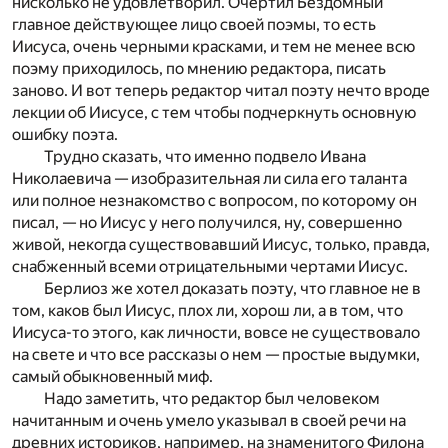
нисколько не удовлетворил. Очертил Бездомный
главное действующее лицо своей поэмы, то есть
Иисуса, очень черными красками, и тем не менее всю
поэму приходилось, по мнению редактора, писать
заново. И вот теперь редактор читал поэту нечто вроде
лекции об Иисусе, с тем чтобы подчеркнуть основную
ошибку поэта.
Трудно сказать, что именно подвело Ивана
Николаевича — изобразительная ли сила его таланта
или полное незнакомство с вопросом, по которому он
писал, — но Иисус у него получился, ну, совершенно
живой, некогда существовавший Иисус, только, правда,
снабженный всеми отрицательными чертами Иисус.
Берлиоз же хотел доказать поэту, что главное не в
том, каков был Иисус, плох ли, хорош ли, а в том, что
Иисуса-то этого, как личности, вовсе не существовало
на свете и что все рассказы о нем — простые выдумки,
самый обыкновенный миф.
Надо заметить, что редактор был человеком
начитанным и очень умело указывал в своей речи на
древних историков, например, на знаменитого Филона