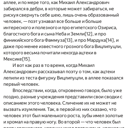
аллее, и по мере того, как Михаил Александрович
забирался в дебри, в которые может забираться, не
рискуя свернуть себе шею, лишь очень образованный
человек, — поэт узнавал все больше и больше
интересного и полезного и про египетского Озириса,
благостного бога и сына Неба и Земли
[12]
, и про
финикийского бога Фаммуза
[13]
, и про Мардука
[14]
, и
даже про менее известного грозного бога Вицлипуцли,
которого весьма почитали некогда ацтеки в
Мексике
[15]
.
И вот как раз в то время, когда Михаил
Александрович рассказывал поэту о том, как ацтеки
лепили из теста фигурку Вицлипуцли, в аллее показался
первый человек.
Впоследствии, когда, откровенно говоря, было уже
поздно, разные учреждения представили свои сводки с
описанием этого человека. Сличение их не может не
вызвать изумления. Так, в первой из них сказано, что
человек этот был маленького роста, зубы имел золотые
и хромал на правую ногу. Во второй — что человек был