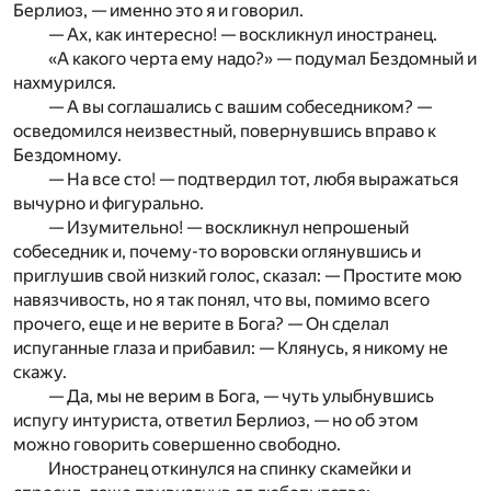
Берлиоз, — именно это я и говорил.
— Ах, как интересно! — воскликнул иностранец.
«А какого черта ему надо?» — подумал Бездомный и
нахмурился.
— А вы соглашались с вашим собеседником? —
осведомился неизвестный, повернувшись вправо к
Бездомному.
— На все сто! — подтвердил тот, любя выражаться
вычурно и фигурально.
— Изумительно! — воскликнул непрошеный
собеседник и, почему-то воровски оглянувшись и
приглушив свой низкий голос, сказал: — Простите мою
навязчивость, но я так понял, что вы, помимо всего
прочего, еще и не верите в Бога? — Он сделал
испуганные глаза и прибавил: — Клянусь, я никому не
скажу.
— Да, мы не верим в Бога, — чуть улыбнувшись
испугу интуриста, ответил Берлиоз, — но об этом
можно говорить совершенно свободно.
Иностранец откинулся на спинку скамейки и