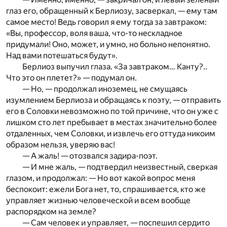
глаз его, обращенный к Берлиозу, засверкал, — ему там
самое место! Ведь говорил я ему тогда за завтраком:
«Вы, профессор, воля ваша, что-то нескладное
придумали! Оно, может, и умно, но больно непонятно.
Над вами потешаться будут».
Берлиоз выпучил глаза. «За завтраком… Канту?..
Что это он плетет?» — подумал он.
— Но, — продолжал иноземец, не смущаясь
изумлением Берлиоза и обращаясь к поэту, — отправить
его в Соловки невозможно по той причине, что он уже с
лишком сто лет пребывает в местах значительно более
отдаленных, чем Соловки, и извлечь его оттуда никоим
образом нельзя, уверяю вас!
— А жаль! — отозвался задира-поэт.
— И мне жаль, — подтвердил неизвестный, сверкая
глазом, и продолжал: — Но вот какой вопрос меня
беспокоит: ежели Бога нет, то, спрашивается, кто же
управляет жизнью человеческой и всем вообще
распорядком на земле?
— Сам человек и управляет, — поспешил сердито