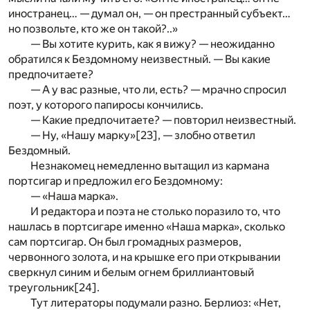
иностранец… — думал он, — он престранный субъект…
но позвольте, кто же он такой?..»
— Вы хотите курить, как я вижу? — неожиданно
обратился к Бездомному неизвестный. — Вы какие
предпочитаете?
— А у вас разные, что ли, есть? — мрачно спросил
поэт, у которого папиросы кончились.
— Какие предпочитаете? — повторил неизвестный.
— Ну, «Нашу марку»
[23]
, — злобно ответил
Бездомный.
Незнакомец немедленно вытащил из кармана
портсигар и предложил его Бездомному:
— «Наша марка».
И редактора и поэта не столько поразило то, что
нашлась в портсигаре именно «Наша марка», сколько
сам портсигар. Он был громадных размеров,
червонного золота, и на крышке его при открывании
сверкнул синим и белым огнем бриллиантовый
треугольник
[24]
.
Тут литераторы подумали разно. Берлиоз: «Нет,