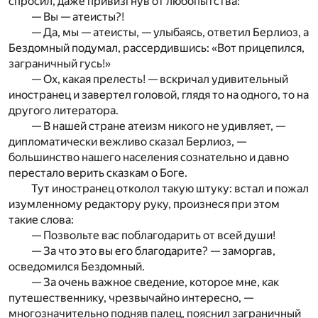
спросил, даже привизгнув от любопытства:
— Вы — атеисты?!
— Да, мы — атеисты, — улыбаясь, ответил Берлиоз, а
Бездомный подумал, рассердившись: «Вот прицепился,
заграничный гусь!»
— Ох, какая прелесть! — вскричал удивительный
иностранец и завертел головой, глядя то на одного, то на
другого литератора.
— В нашей стране атеизм никого не удивляет, —
дипломатически вежливо сказал Берлиоз, —
большинство нашего населения сознательно и давно
перестало верить сказкам о Боге.
Тут иностранец отколол такую штуку: встал и пожал
изумленному редактору руку, произнеся при этом
такие слова:
— Позвольте вас поблагодарить от всей души!
— За что это вы его благодарите? — заморгав,
осведомился Бездомный.
— За очень важное сведение, которое мне, как
путешественнику, чрезвычайно интересно, —
многозначительно подняв палец, пояснил заграничный