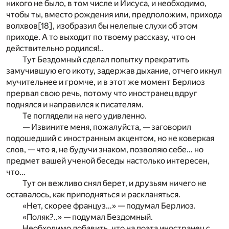
никого не было, в том числе и Иисуса, и необходимо,
чтобы ты, вместо рождения или, предположим, прихода
волхвов
[18]
, изобразил бы нелепые слухи об этом
приходе. А то выходит по твоему рассказу, что он
действительно родился!..
Тут Бездомный сделал попытку прекратить
замучившую его икоту, задержав дыхание, отчего икнул
мучительнее и громче, и в этот же момент Берлиоз
прервал свою речь, потому что иностранец вдруг
поднялся и направился к писателям.
Те поглядели на него удивленно.
— Извините меня, пожалуйста, — заговорил
подошедший с иностранным акцентом, но не коверкая
слов, — что я, не будучи знаком, позволяю себе… но
предмет вашей ученой беседы настолько интересен,
что…
Тут он вежливо снял берет, и друзьям ничего не
оставалось, как приподняться и раскланяться.
«Нет, скорее француз…» — подумал Берлиоз.
«Поляк?..» — подумал Бездомный.
Необходимо добавить, что на поэта иностранец с