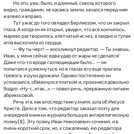
Но это, увы, было, и длинный, сквозь которого
видно, гражданин, не касаясь земли, качался перед ним
и влево и вправо.
Тут ужас до того овладел Берлиозом, что он закрыл
глаза. А когда он их открыл, увидел, что все кончилось,
марево растворилось, клетчатый исчез, а заодно и тупая
игла выскочила из сердца.
— Фу ты черт! — воскликнул редактор. — Ты знаешь,
Иван, у меня сейчас едва удар от жары не сделался!
Даже что-то вроде галлюцинации было… — он
попытался усмехнуться, но в глазах его еще прыгала
тревога, и руки дрожали. Однако постепенно он
успокоился, обмахнулся платком и, произнеся довольно
бодро: «Ну-с, итак…» — повел речь, прерванную питьем
абрикосовой.
Речь эта, как впоследствии узнали, шла об Иисусе
Христе. Дело в том, что редактор заказал поэту для
очередной книжки журнала большую антирелигиозную
поэму
[8]
. Эту поэму Иван Николаевич сочинил, и в
очень короткий срок, но, к сожалению, ею редактора