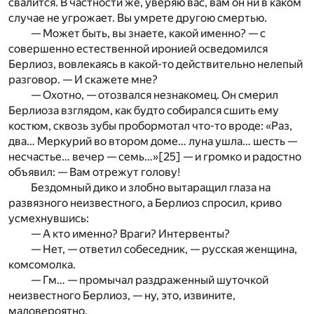
свалится. В частности же, уверяю вас, вам он ни в каком
случае не угрожает. Вы умрете другою смертью.
— Может быть, вы знаете, какой именно? — с
совершенно естественной иронией осведомился
Берлиоз, вовлекаясь в какой-то действительно нелепый
разговор. — И скажете мне?
— Охотно, — отозвался незнакомец. Он смерил
Берлиоза взглядом, как будто собирался сшить ему
костюм, сквозь зубы пробормотал что-то вроде: «Раз,
два… Меркурий во втором доме… луна ушла… шесть —
несчастье… вечер — семь…»
[25]
— и громко и радостно
объявил: — Вам отрежут голову!
Бездомный дико и злобно вытаращил глаза на
развязного неизвестного, а Берлиоз спросил, криво
усмехнувшись:
— А кто именно? Враги? Интервенты?
— Нет, — ответил собеседник, — русская женщина,
комсомолка.
— Гм… — промычал раздраженный шуточкой
неизвестного Берлиоз, — ну, это, извините,
маловероятно.