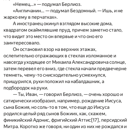
«Немец…» — подумал Берлиоз.
«Англичанин… — подумал Бездомный. — Ишь, и не
жарко ему в перчатках».
А иностранец окинул взглядом высокие дома,
квадратом окаймлявшие пруд, причем заметно стало,
что видит это место он впервые и что оно его
заинтересовало.
Он остановил взор на верхних этажах,
ослепительно отражающих в стеклах изломанное и
навсегда уходящее от Михаила Александровича солнце,
затем перевел его вниз, где стекла начали предвечерне
темнеть, чему-то снисходительно усмехнулся,
прищурился, руки положил на набалдашник, а
подбородок на руки.
— Ты, Иван, — говорил Берлиоз, — очень хорошо и
сатирически изобразил, например, рождение Иисуса,
сына Божия, но соль-то в том, что еще до Иисуса
родился целый ряд сынов Божиих, как, скажем,
финикийский Адонис, фригийский Аттис
[17]
, персидский
Митра. Коротко же говоря, ни один из них не рождался и