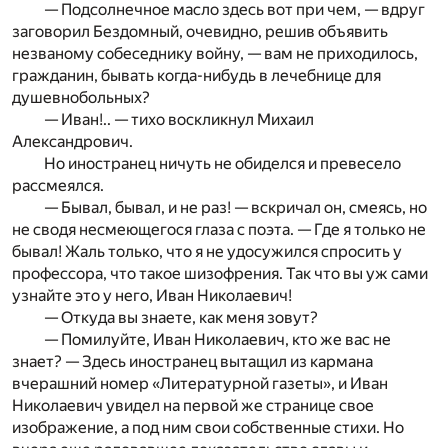
— Подсолнечное масло здесь вот при чем, — вдруг
заговорил Бездомный, очевидно, решив объявить
незваному собеседнику войну, — вам не приходилось,
гражданин, бывать когда-нибудь в лечебнице для
душевнобольных?
— Иван!.. — тихо воскликнул Михаил
Александрович.
Но иностранец ничуть не обиделся и превесело
рассмеялся.
— Бывал, бывал, и не раз! — вскричал он, смеясь, но
не сводя несмеющегося глаза с поэта. — Где я только не
бывал! Жаль только, что я не удосужился спросить у
профессора, что такое шизофрения. Так что вы уж сами
узнайте это у него, Иван Николаевич!
— Откуда вы знаете, как меня зовут?
— Помилуйте, Иван Николаевич, кто же вас не
знает? — Здесь иностранец вытащил из кармана
вчерашний номер «Литературной газеты», и Иван
Николаевич увидел на первой же странице свое
изображение, а под ним свои собственные стихи. Но