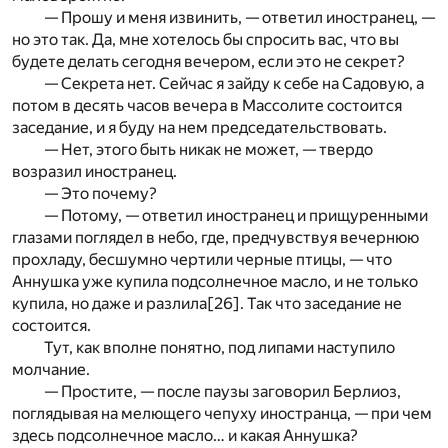
— Прошу и меня извинить, — ответил иностранец, —
но это так. Да, мне хотелось бы спросить вас, что вы
будете делать сегодня вечером, если это не секрет?
— Секрета нет. Сейчас я зайду к себе на Садовую, а
потом в десять часов вечера в Массолите состоится
заседание, и я буду на нем председательствовать.
— Нет, этого быть никак не может, — твердо
возразил иностранец.
— Это почему?
— Потому, — ответил иностранец и прищуренными
глазами поглядел в небо, где, предчувствуя вечернюю
прохладу, бесшумно чертили черные птицы, — что
Аннушка уже купила подсолнечное масло, и не только
купила, но даже и разлила
[26]
. Так что заседание не
состоится.
Тут, как вполне понятно, под липами наступило
молчание.
— Простите, — после паузы заговорил Берлиоз,
поглядывая на мелющего чепуху иностранца, — при чем
здесь подсолнечное масло… и какая Аннушка?