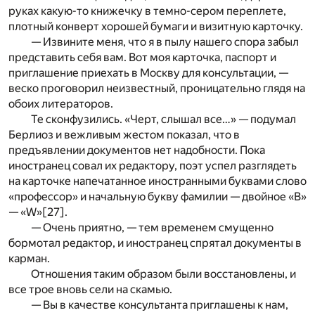
руках какую-то книжечку в темно-сером переплете,
плотный конверт хорошей бумаги и визитную карточку.
— Извините меня, что я в пылу нашего спора забыл
представить себя вам. Вот моя карточка, паспорт и
приглашение приехать в Москву для консультации, —
веско проговорил неизвестный, проницательно глядя на
обоих литераторов.
Те сконфузились. «Черт, слышал все…» — подумал
Берлиоз и вежливым жестом показал, что в
предъявлении документов нет надобности. Пока
иностранец совал их редактору, поэт успел разглядеть
на карточке напечатанное иностранными буквами слово
«профессор» и начальную букву фамилии — двойное «В»
— «W»
[27]
.
— Очень приятно, — тем временем смущенно
бормотал редактор, и иностранец спрятал документы в
карман.
Отношения таким образом были восстановлены, и
все трое вновь сели на скамью.
— Вы в качестве консультанта приглашены к нам,