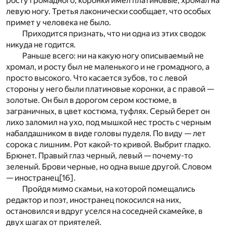
росту громадного, коронки имел платиновые, хромал на
левую ногу. Третья лаконически сообщает, что особых
примет у человека не было.
Приходится признать, что ни одна из этих сводок
никуда не годится.
Раньше всего: ни на какую ногу описываемый не
хромал, и росту был не маленького и не громадного, а
просто высокого. Что касается зубов, то с левой
стороны у него были платиновые коронки, а с правой —
золотые. Он был в дорогом сером костюме, в
заграничных, в цвет костюма, туфлях. Серый берет он
лихо заломил на ухо, под мышкой нес трость с черным
набалдашником в виде головы пуделя. По виду — лет
сорока с лишним. Рот какой-то кривой. Выбрит гладко.
Брюнет. Правый глаз черный, левый — почему-то
зеленый. Брови черные, но одна выше другой. Словом
— иностранец
[16]
.
Пройдя мимо скамьи, на которой помещались
редактор и поэт, иностранец покосился на них,
остановился и вдруг уселся на соседней скамейке, в
двух шагах от приятелей.