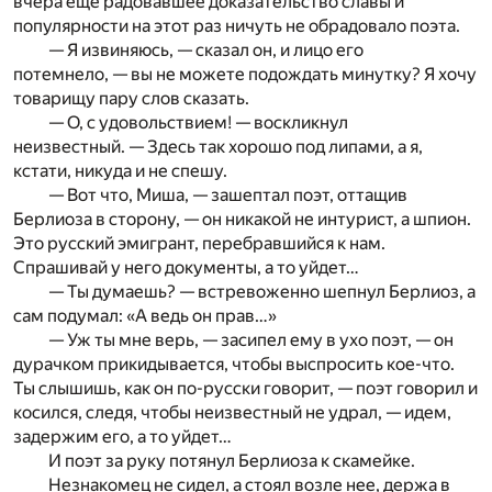
вчера еще радовавшее доказательство славы и
популярности на этот раз ничуть не обрадовало поэта.
— Я извиняюсь, — сказал он, и лицо его
потемнело, — вы не можете подождать минутку? Я хочу
товарищу пару слов сказать.
— О, с удовольствием! — воскликнул
неизвестный. — Здесь так хорошо под липами, а я,
кстати, никуда и не спешу.
— Вот что, Миша, — зашептал поэт, оттащив
Берлиоза в сторону, — он никакой не интурист, а шпион.
Это русский эмигрант, перебравшийся к нам.
Спрашивай у него документы, а то уйдет…
— Ты думаешь? — встревоженно шепнул Берлиоз, а
сам подумал: «А ведь он прав…»
— Уж ты мне верь, — засипел ему в ухо поэт, — он
дурачком прикидывается, чтобы выспросить кое-что.
Ты слышишь, как он по-русски говорит, — поэт говорил и
косился, следя, чтобы неизвестный не удрал, — идем,
задержим его, а то уйдет…
И поэт за руку потянул Берлиоза к скамейке.
Незнакомец не сидел, а стоял возле нее, держа в