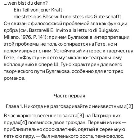
…wen bist du denn?
Ein Teil von jener Kraft,
die stets das Böse will und stets das Gute schafft.
Он связан с философской проблемой зла как функции
добра (см. Bazzarelli E. Invito alla letturo di Bulgakov.
Milano, 1976. P. 141); причем Булгаков в интерпретации
этой проблемы не только опирается на Гете, но и
полемизирует с ним. Устойчивый интерес к творчеству
Гете, к «Фаусту» и к его музыкально-театральному
воплощению в опере Ш. Гуно характерен для всего
творческого пути Булгакова, особенно для его трех
романов.
Часть первая
Глава 1. Никогда не разговаривайте с неизвестными
[2]
В
час жаркого весеннего заката
[3]
на Патриарших
прудах
[4]
появилось двое граждан. Первый из них —
приблизительно сорокалетний, одетый в серенькую
летнюю пару, — был маленького роста, темноволос,