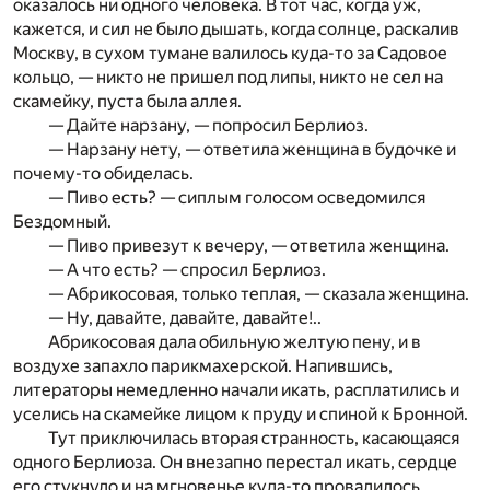
оказалось ни одного человека. В тот час, когда уж,
кажется, и сил не было дышать, когда солнце, раскалив
Москву, в сухом тумане валилось куда-то за Садовое
кольцо, — никто не пришел под липы, никто не сел на
скамейку, пуста была аллея.
— Дайте нарзану, — попросил Берлиоз.
— Нарзану нету, — ответила женщина в будочке и
почему-то обиделась.
— Пиво есть? — сиплым голосом осведомился
Бездомный.
— Пиво привезут к вечеру, — ответила женщина.
— А что есть? — спросил Берлиоз.
— Абрикосовая, только теплая, — сказала женщина.
— Ну, давайте, давайте, давайте!..
Абрикосовая дала обильную желтую пену, и в
воздухе запахло парикмахерской. Напившись,
литераторы немедленно начали икать, расплатились и
уселись на скамейке лицом к пруду и спиной к Бронной.
Тут приключилась вторая странность, касающаяся
одного Берлиоза. Он внезапно перестал икать, сердце
его стукнуло и на мгновенье куда-то провалилось,