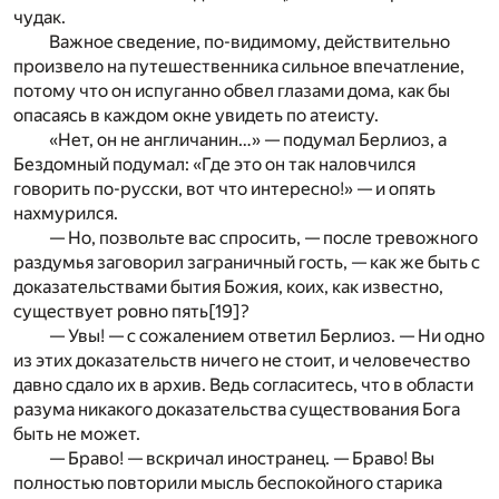
чудак.
Важное сведение, по-видимому, действительно
произвело на путешественника сильное впечатление,
потому что он испуганно обвел глазами дома, как бы
опасаясь в каждом окне увидеть по атеисту.
«Нет, он не англичанин…» — подумал Берлиоз, а
Бездомный подумал: «Где это он так наловчился
говорить по-русски, вот что интересно!» — и опять
нахмурился.
— Но, позвольте вас спросить, — после тревожного
раздумья заговорил заграничный гость, — как же быть с
доказательствами бытия Божия, коих, как известно,
существует ровно пять
[19]
?
— Увы! — с сожалением ответил Берлиоз. — Ни одно
из этих доказательств ничего не стоит, и человечество
давно сдало их в архив. Ведь согласитесь, что в области
разума никакого доказательства существования Бога
быть не может.
— Браво! — вскричал иностранец. — Браво! Вы
полностью повторили мысль беспокойного старика