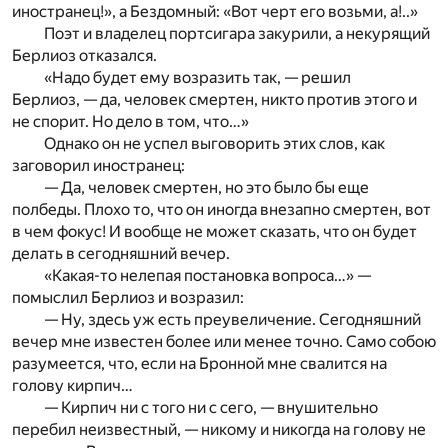
иностранец!», а Бездомный: «Вот черт его возьми, а!..»
Поэт и владелец портсигара закурили, а некурящий
Берлиоз отказался.
«Надо будет ему возразить так, — решил
Берлиоз, — да, человек смертен, никто против этого и
не спорит. Но дело в том, что…»
Однако он не успел выговорить этих слов, как
заговорил иностранец:
— Да, человек смертен, но это было бы еще
полбеды. Плохо то, что он иногда внезапно смертен, вот
в чем фокус! И вообще не может сказать, что он будет
делать в сегодняшний вечер.
«Какая-то нелепая постановка вопроса…» —
помыслил Берлиоз и возразил:
— Ну, здесь уж есть преувеличение. Сегодняшний
вечер мне известен более или менее точно. Само собою
разумеется, что, если на Бронной мне свалится на
голову кирпич…
— Кирпич ни с того ни с сего, — внушительно
перебил неизвестный, — никому и никогда на голову не