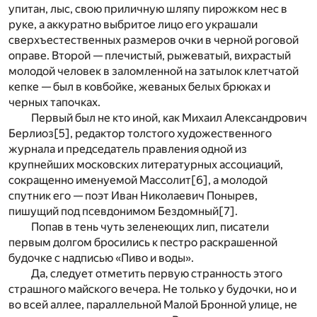
упитан, лыс, свою приличную шляпу пирожком нес в
руке, а аккуратно выбритое лицо его украшали
сверхъестественных размеров очки в черной роговой
оправе. Второй — плечистый, рыжеватый, вихрастый
молодой человек в заломленной на затылок клетчатой
кепке — был в ковбойке, жеваных белых брюках и
черных тапочках.
Первый был не кто иной, как Михаил Александрович
Берлиоз
[5]
, редактор толстого художественного
журнала и председатель правления одной из
крупнейших московских литературных ассоциаций,
сокращенно именуемой Массолит
[6]
, а молодой
спутник его — поэт Иван Николаевич Понырев,
пишущий под псевдонимом Бездомный
[7]
.
Попав в тень чуть зеленеющих лип, писатели
первым долгом бросились к пестро раскрашенной
будочке с надписью «Пиво и воды».
Да, следует отметить первую странность этого
страшного майского вечера. Не только у будочки, но и
во всей аллее, параллельной Малой Бронной улице, не