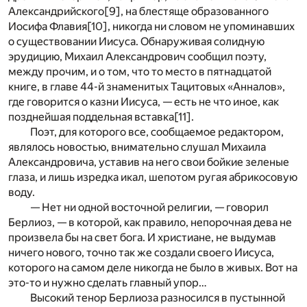
Александрийского
[9]
, на блестяще образованного
Иосифа Флавия
[10]
, никогда ни словом не упоминавших
о существовании Иисуса. Обнаруживая солидную
эрудицию, Михаил Александрович сообщил поэту,
между прочим, и о том, что то место в пятнадцатой
книге, в главе 44-й знаменитых Тацитовых «Анналов»,
где говорится о казни Иисуса, — есть не что иное, как
позднейшая поддельная вставка
[11]
.
Поэт, для которого все, сообщаемое редактором,
являлось новостью, внимательно слушал Михаила
Александровича, уставив на него свои бойкие зеленые
глаза, и лишь изредка икал, шепотом ругая абрикосовую
воду.
— Нет ни одной восточной религии, — говорил
Берлиоз, — в которой, как правило, непорочная дева не
произвела бы на свет бога. И христиане, не выдумав
ничего нового, точно так же создали своего Иисуса,
которого на самом деле никогда не было в живых. Вот на
это-то и нужно сделать главный упор…
Высокий тенор Берлиоза разносился в пустынной