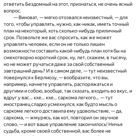
ответить Бездомный на этот, признаться, не очень ясный
вопрос.
— Виноват, — мягко отозвался неизвестный, — для
того, чтобы управлять, нужно, как-никак, иметь точный
план на некоторый, хоть сколько-нибудь приличный
срок. Позвольте же вас спросить, как же может
управлять человек, если он не только лишен
возможности составить какой-нибудь план хотя бы на
смехотворно короткий срок, ну, лет, скажем, в тысячу,
но не может ручаться даже за свой собственный
завтрашний день? И в самом деле, — тут неизвестный
повернулся к Берлиозу, — вообразите, что вы,
например, начнете управлять, распоряжаться и
другими и собою, вообще, так сказать, входить во вкус, и
вдруг у вас… кхе… кхе… саркома легкого… — тут
иностранец сладко усмехнулся, как будто мысль о
саркоме легкого доставила ему удовольствие, — да,
саркома, — жмурясь, как кот, повторил он звучное
слово, — и вот ваше управление закончилось! Ничья
судьба, кроме своей собственной, вас более не