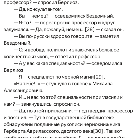
профессор? — спросил Берлиоз.
— Да, консультантом.
— Вы — немец? — осведомился Бездомный.
— Я-то?.. — переспросил профессор и вдруг
задумался. — Да, пожалуй, немец…
[28]
— сказал он.
— Вы по-русски здорово говорите, — заметил
Бездомный.
— О, я вообще полиглот и знаю очень большое
количество языков, — ответил профессор.
— А у вас какая специальность? — осведомился
Берлиоз.
— Я — специалист по черной магии
[29]
.
«На тебе!..» — стукнуло в голове у Михаила
Александровича.
— И… и вас по этой специальности пригласили к
нам? — заикнувшись, спросил он.
— Да, по этой пригласили, — подтвердил профессор
и пояснил: — Тут в государственной библиотеке
обнаружены подлинные рукописи чернокнижника
Герберта Аврилакского, десятого века
[30]
. Так вот
требуется, чтобы я их разобрал. Я — единственный в