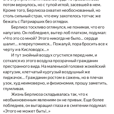
потом вернулось, но с тупой иглой, засевшей в нем.
Кроме того, Берлиоза охватил необоснованный, но
столь сильный страх, что ему захотелось тотчас же
бежать с Патриарших без оглядки.
Берлиоз тоскливо оглянулся, не понимая, что его
напугало. Он побледнел, вытер лоб платком, подумал:
«Что это со мной? Этого никогда не было… сердце
шалит… я переутомился… Пожалуй, пора бросить все к
черту и в Кисловодск…»
И тут знойный воздух сгустился перед ним, и
соткался из этого воздуха прозрачный гражданин
престранного вида. На маленькой головке жокейский
картузик, клетчатый кургузый воздушный же
пиджачок… Гражданин ростом в сажень, но в плечах
узок, худ неимоверно, и физиономия, прошу заметить,
глумливая.
Жизнь Берлиоза складывалась так, что к
необыкновенным явлениям он не привык. Еще более
побледнев, он вытаращил глаза и в смятении подумал:
«Этого не может быть!..»