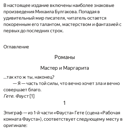
В настоящее издание включены наиболее знаковые
произведения Михаила Булгакова. Попадая в
удивительный мир писателя, читатель остается
покоренным его талантом, мастерством и фантазией с
первых до последних строк.
Оглавление
Романы
Мастер и Маргарита
…так кто ж ты, наконец?
— Я — часть той силы, что вечно хочет зла и вечно
совершает благо.
Гете. Фауст
[1]
1
Эпиграф — из 1-й части «Фауста» Гете (сцена «Рабочая
комната Фауста»), соответствует следующему месту в
оригинале: