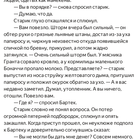
людей, одетых как манекены.
— Вы в порядке? — снова спросил старик.
— Думаю, что да.
Старик глухо откашлялся и сплюнул.
— Вам повезло. Шторм вчера был сильный, — он
обтер руки о грязные льняные штаны, достал из-за уха
папиросу и, чиркнув неизвестно откуда появившейся
спичкой по бревну, прикурил, а потом жадно
затянулся. — Очень сильный шторм был. У мясника
Гранта сорвало кровлю, а у кормилицы маленького
Боначчи пропало молоко. Представляете? — старик
выпустил из носа струйку желтоватого дыма, притушил
папиросу и положил окурок обратно за ухо. — А я вас
недавно заметил. Думал, утопленник. А вы ничего,
отошли. Повезло вам.
— Где я? — спросил Бартек.
Старик словно не понял вопроса. Он потер
огромной пятерней подбородок, сплюнул и опять
закашлял. Когда приступ прошел, он неуклюже подполз
к Бартеку и доверительно согнувшись сказал:
— Вы не могли бы дать мне денег? Совсем немного.