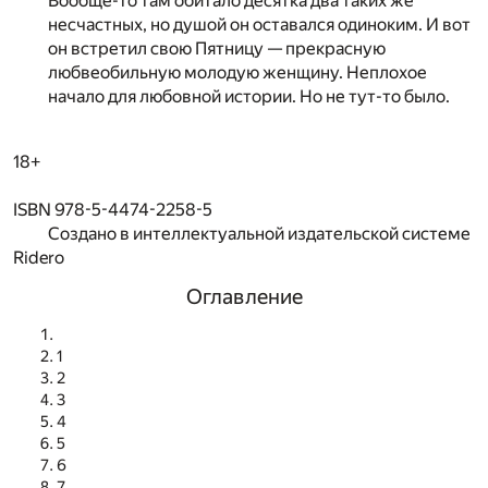
Вообще-то там обитало десятка два таких же
несчастных, но душой он оставался одиноким. И вот
он встретил свою Пятницу — прекрасную
любвеобильную молодую женщину. Неплохое
начало для любовной истории. Но не тут-то было.
18+
ISBN 978-5-4474-2258-5
Создано в интеллектуальной издательской системе
Ridero
Оглавление
1
2
3
4
5
6
7