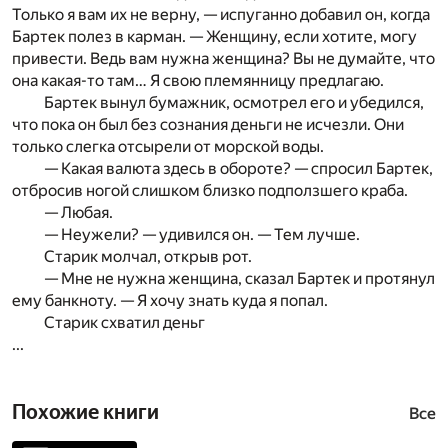
Только я вам их не верну, — испуганно добавил он, когда
Бартек полез в карман. — Женщину, если хотите, могу
привести. Ведь вам нужна женщина? Вы не думайте, что
она какая-то там… Я свою племянницу предлагаю.
Бартек вынул бумажник, осмотрел его и убедился,
что пока он был без сознания деньги не исчезли. Они
только слегка отсырели от морской воды.
— Какая валюта здесь в обороте? — спросил Бартек,
отбросив ногой слишком близко подползшего краба.
— Любая.
— Неужели? — удивился он. — Тем лучше.
Старик молчал, открыв рот.
— Мне не нужна женщина, сказал Бартек и протянул
ему банкноту. — Я хочу знать куда я попал.
Старик схватил деньг
...
Похожие книги
Все