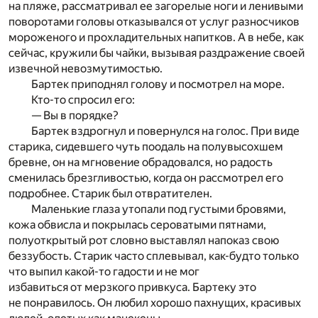
на пляже, рассматривал ее загорелые ноги и ленивыми
поворотами головы отказывался от услуг разносчиков
мороженого и прохладительных напитков. А в небе, как
сейчас, кружили бы чайки, вызывая раздражение своей
извечной невозмутимостью.
Бартек приподнял голову и посмотрел на море.
Кто-то спросил его:
— Вы в порядке?
Бартек вздрогнул и повернулся на голос. При виде
старика, сидевшего чуть поодаль на полувысохшем
бревне, он на мгновение обрадовался, но радость
сменилась брезгливостью, когда он рассмотрел его
подробнее. Старик был отвратителен.
Маленькие глаза утопали под густыми бровями,
кожа обвисла и покрылась сероватыми пятнами,
полуоткрытый рот словно выставлял напоказ свою
беззубость. Старик часто сплевывал, как-будто только
что выпил какой-то гадости и не мог
избавиться от мерзкого привкуса. Бартеку это
не понравилось. Он любил хорошо пахнущих, красивых