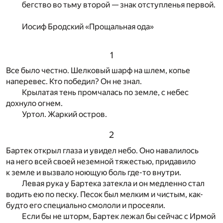
бегство во тьму второй — знак отступленья первой.
Иосиф Бродский «Прощальная ода»
1
Все было честно. Шелковый шарф на шлем, копье
наперевес. Кто победил? Он не знал.
Крылатая тень промчалась по земле, с небес
дохнуло огнем.
Уртол. Жаркий остров.
2
Бартек открыл глаза и увидел небо. Оно навалилось
на него всей своей неземной тяжестью, придавило
к земле и вызвало ноющую боль где-то внутри.
Левая рука у Бартека затекла и он медленно стал
водить ею по песку. Песок был мелким и чистым, как-
будто его специально смололи и просеяли.
Если бы не шторм, Бартек лежал бы сейчас с Ирмой