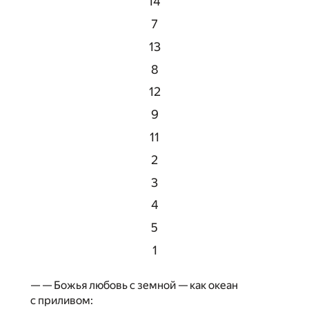
14
7
13
8
12
9
11
2
3
4
5
1
— — Божья любовь с земной — как океан
с приливом: