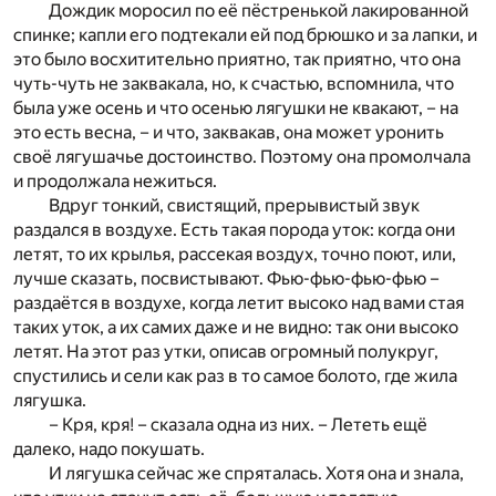
Дождик моросил по её пёстренькой лакированной
спинке; капли его подтекали ей под брюшко и за лапки, и
это было восхитительно приятно, так приятно, что она
чуть-чуть не заквакала, но, к счастью, вспомнила, что
была уже осень и что осенью лягушки не квакают, – на
это есть весна, – и что, заквакав, она может уронить
своё лягушачье достоинство. Поэтому она промолчала
и продолжала нежиться.
Вдруг тонкий, свистящий, прерывистый звук
раздался в воздухе. Есть такая порода уток: когда они
летят, то их крылья, рассекая воздух, точно поют, или,
лучше сказать, посвистывают. Фью-фью-фью-фью –
раздаётся в воздухе, когда летит высоко над вами стая
таких уток, а их самих даже и не видно: так они высоко
летят. На этот раз утки, описав огромный полукруг,
спустились и сели как раз в то самое болото, где жила
лягушка.
– Кря, кря! – сказала одна из них. – Лететь ещё
далеко, надо покушать.
И лягушка сейчас же спряталась. Хотя она и знала,