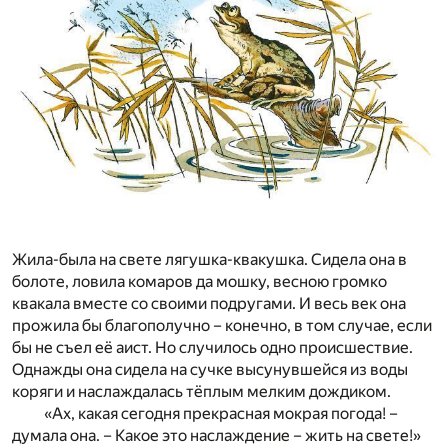
Жила-была на свете лягушка-квакушка. Сидела она в
болоте, ловила комаров да мошку, весною громко
квакала вместе со своими подругами. И весь век она
прожила бы благополучно – конечно, в том случае, если
бы не съел её аист. Но случилось одно происшествие.
Однажды она сидела на сучке высунувшейся из воды
коряги и наслаждалась тёплым мелким дождиком.
«Ах, какая сегодня прекрасная мокрая погода! –
думала она. – Какое это наслаждение – жить на свете!»