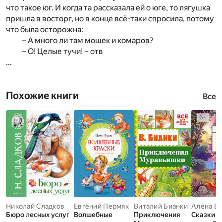
что такое юг. И когда та рассказала ей о юге, то лягушка
пришла в восторг, но в конце всё-таки спросила, потому
что была осторожна:
– А много ли там мошек и комаров?
– О! Целые тучи! – отв
...
Похожие книги
Все
Николай Сладков
Евгений Пермяк
Виталий Бианки
Алёна Б
Бюро лесных услуг
Волшебные
Приключения
Сказки