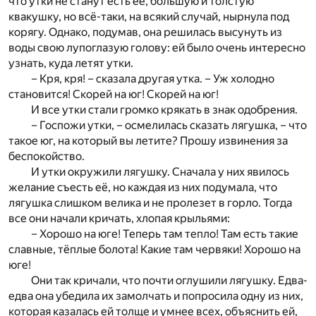
что утки не станут есть её, большую и толстую
квакушку, но всё-таки, на всякий случай, нырнула под
корягу. Однако, подумав, она решилась высунуть из
воды свою лупоглазую голову: ей было очень интересно
узнать, куда летят утки.
– Кря, кря! – сказала другая утка. – Уж холодно
становится! Скорей на юг! Скорей на юг!
И все утки стали громко крякать в знак одобрения.
– Госпожи утки, – осмелилась сказать лягушка, – что
такое юг, на который вы летите? Прошу извинения за
беспокойство.
И утки окружили лягушку. Сначала у них явилось
желание съесть её, но каждая из них подумала, что
лягушка слишком велика и не пролезет в горло. Тогда
все они начали кричать, хлопая крыльями:
– Хорошо на юге! Теперь там тепло! Там есть такие
славные, тёплые болота! Какие там червяки! Хорошо на
юге!
Они так кричали, что почти оглушили лягушку. Едва-
едва она убедила их замолчать и попросила одну из них,
которая казалась ей толще и умнее всех, объяснить ей,