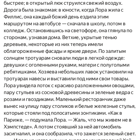
быстрее; в открытый люк струился свежий воздух.
Дорога была знакомая: в юности, когда Лора жила с
Филлис, она каждый божий день ездила этим
маршрутом на автобусе — сначала в школу, потом в
колледж. Остановившись на светофоре, она глянула по
сторонам, узнавая дома. Ветхие, укрытые тенью
деревьев, некоторые из них теперь имели
облагороженные фасады и яркие двери. По залитым
солнцем тротуарам сновали люди в легкой одежде:
девушки с оголенными руками, матери с полуголыми
ребятишками. Хозяева небольших лавок установили на
тротуарах навесы и выставили под ними свои товары.
Лора увидела лоток с красиво разложенными овощами,
пару стульев из сосновой древесины и зеленые ведра с
розами и гвоздиками. Маленький ресторанчик даже
вынес на улицу пару столиков и белые железные стулья,
которые стояли под полосатыми зонтиками. «Как в
Париже, — подумала Лора. — Жаль, что мы живем не в
Хэмпстеде». А потом стоявший за ней автомобиль
засигналил, и она сообразила, что зажегся зеленый свет.