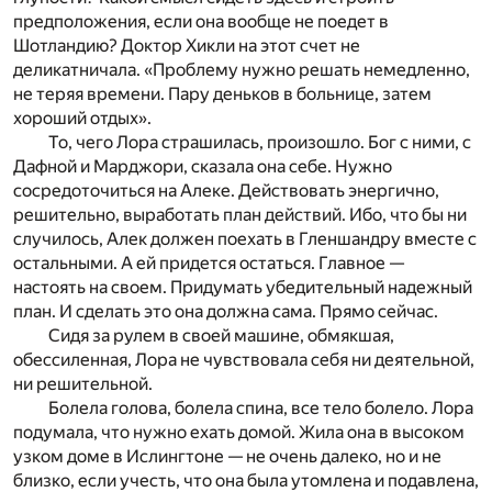
предположения, если она вообще не поедет в
Шотландию? Доктор Хикли на этот счет не
деликатничала. «Проблему нужно решать немедленно,
не теряя времени. Пару деньков в больнице, затем
хороший отдых».
То, чего Лора страшилась, произошло. Бог с ними, с
Дафной и Марджори, сказала она себе. Нужно
сосредоточиться на Алеке. Действовать энергично,
решительно, выработать план действий. Ибо, что бы ни
случилось, Алек должен поехать в Гленшандру вместе с
остальными. А ей придется остаться. Главное —
настоять на своем. Придумать убедительный надежный
план. И сделать это она должна сама. Прямо сейчас.
Сидя за рулем в своей машине, обмякшая,
обессиленная, Лора не чувствовала себя ни деятельной,
ни решительной.
Болела голова, болела спина, все тело болело. Лора
подумала, что нужно ехать домой. Жила она в высоком
узком доме в Ислингтоне — не очень далеко, но и не
близко, если учесть, что она была утомлена и подавлена,