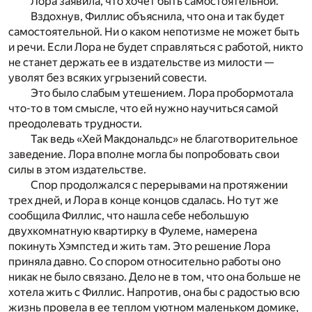
Лора заявила, что хочет быть самостоятельной.
Вздохнув, Филлис объяснила, что она и так будет
самостоятельной. Ни о каком непотизме не может быть
и речи. Если Лора не будет справляться с работой, никто
не станет держать ее в издательстве из милости —
уволят без всяких угрызений совести.
Это было слабым утешением. Лора пробормотала
что-то в том смысле, что ей нужно научиться самой
преодолевать трудности.
Так ведь «Хей Макдональдс» не благотворительное
заведение. Лора вполне могла бы попробовать свои
силы в этом издательстве.
Спор продолжался с перерывами на протяжении
трех дней, и Лора в конце концов сдалась. Но тут же
сообщила Филлис, что нашла себе небольшую
двухкомнатную квартирку в Фулеме, намерена
покинуть Хэмпстед и жить там. Это решение Лора
приняла давно. Со спором относительно работы оно
никак не было связано. Дело не в том, что она больше не
хотела жить с Филлис. Напротив, она бы с радостью всю
жизнь провела в ее теплом уютном маленьком домике,