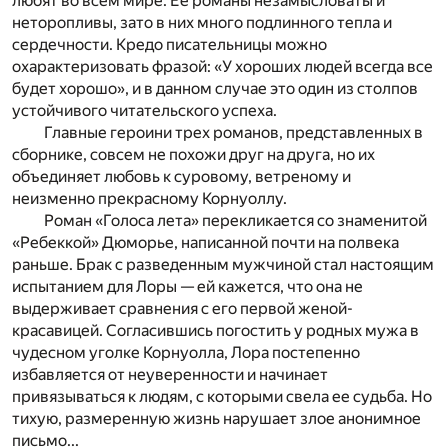
любят во всем мире. Ее романы незамысловаты и
неторопливы, зато в них много подлинного тепла и
сердечности. Кредо писательницы можно
охарактеризовать фразой: «У хороших людей всегда все
будет хорошо», и в данном случае это один из столпов
устойчивого читательского успеха.
Главные героини трех романов, представленных в
сборнике, совсем не похожи друг на друга, но их
объединяет любовь к суровому, ветреному и
неизменно прекрасному Корнуоллу.
Роман «Голоса лета» перекликается со знаменитой
«Ребеккой» Дюморье, написанной почти на полвека
раньше. Брак с разведенным мужчиной стал настоящим
испытанием для Лоры — ей кажется, что она не
выдерживает сравнения с его первой женой-
красавицей. Согласившись погостить у родных мужа в
чудесном уголке Корнуолла, Лора постепенно
избавляется от неуверенности и начинает
привязываться к людям, с которыми свела ее судьба. Но
тихую, размеренную жизнь нарушает злое анонимное
письмо...