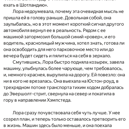
ехать в Шотландию».
Лора недоумевала, почему эта очевидная мысль не
пришла ей в голову раньше. Довольная собой, она
заулыбалась, но в этот момент короткий сигнал другого
автомобиля вернул ее в реальность. Рядом с ее
машиной затормозил большой синий «ровер», и его
водитель, краснолицый мужчина, хотел знать, готова ли
она освободить для него парковочное место или до
вечера будет сидеть и пялиться на себя в зеркало.
Смутившись, Лора быстро подняла козырек, завела
машину, улыбнулась более чарующе, чем требовалось,
и, немного краснея, вырулила на дорогу. Ей повезло: она
ни в кого не врезалась. Она выехала на Юстон-роуд, в
трехрядном потоке транспорта тихим ходом добралась
до Эвершолт-стрит, свернула на север и покатила в
гору в направлении Хэмпстеда.
Лора сразу почувствовала себя чуть лучше. У нее
созрел план, и теперь только оставалось претворить его
в жизнь. Машин здесь было меньше, и она поехала