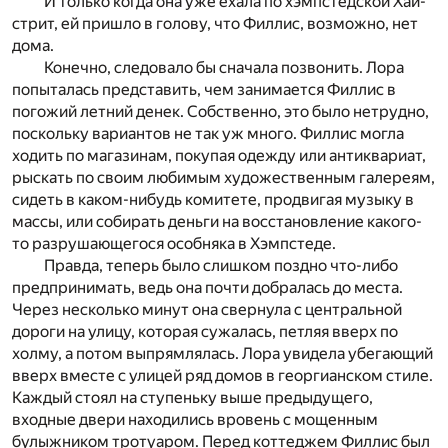
И только когда она уже ехала по хэмпстедской Хай-
стрит, ей пришло в голову, что Филлис, возможно, нет
дома.
Конечно, следовало бы сначала позвонить. Лора
попыталась представить, чем занимается Филлис в
погожий летний денек. Собственно, это было нетрудно,
поскольку вариантов не так уж много. Филлис могла
ходить по магазинам, покупая одежду или антиквариат,
рыскать по своим любимым художественным галереям,
сидеть в каком-нибудь комитете, продвигая музыку в
массы, или собирать деньги на восстановление какого-
то разрушающегося особняка в Хэмпстеде.
Правда, теперь было слишком поздно что-либо
предпринимать, ведь она почти добралась до места.
Через несколько минут она свернула с центральной
дороги на улицу, которая сужалась, петляя вверх по
холму, а потом выпрямлялась. Лора увидела убегающий
вверх вместе с улицей ряд домов в георгианском стиле.
Каждый стоял на ступеньку выше предыдущего,
входные двери находились вровень с мощенным
булыжником тротуаром. Перед коттеджем Филлис был