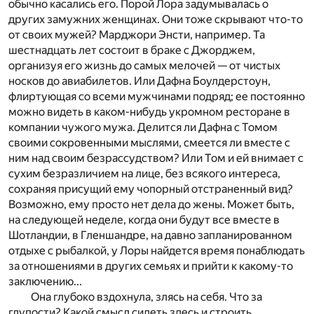
обычно касались его. Порой Лора задумывалась о
других замужних женщинах. Они тоже скрывают что-то
от своих мужей? Марджори Энсти, например. Та
шестнадцать лет состоит в браке с Джорджем,
организуя его жизнь до самых мелочей — от чистых
носков до авиабилетов. Или Дафна Боулдерстоун,
флиртующая со всеми мужчинами подряд; ее постоянно
можно видеть в каком-нибудь укромном ресторане в
компании чужого мужа. Делится ли Дафна с Томом
своими сокровенными мыслями, смеется ли вместе с
ним над своим безрассудством? Или Том и ей внимает с
сухим безразличием на лице, без всякого интереса,
сохраняя присущий ему чопорный отстраненный вид?
Возможно, ему просто нет дела до жены. Может быть,
на следующей неделе, когда они будут все вместе в
Шотландии, в Гленшандре, на давно запланированном
отдыхе с рыбалкой, у Лоры найдется время понаблюдать
за отношениями в других семьях и прийти к какому-то
заключению...
Она глубоко вздохнула, злясь на себя. Что за
глупости? Какой смысл сидеть здесь и строить