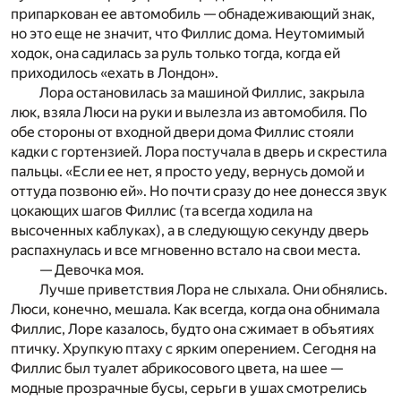
припаркован ее автомобиль — обнадеживающий знак,
но это еще не значит, что Филлис дома. Неутомимый
ходок, она садилась за руль только тогда, когда ей
приходилось «ехать в Лондон».
Лора остановилась за машиной Филлис, закрыла
люк, взяла Люси на руки и вылезла из автомобиля. По
обе стороны от входной двери дома Филлис стояли
кадки с гортензией. Лора постучала в дверь и скрестила
пальцы. «Если ее нет, я просто уеду, вернусь домой и
оттуда позвоню ей». Но почти сразу до нее донесся звук
цокающих шагов Филлис (та всегда ходила на
высоченных каблуках), а в следующую секунду дверь
распахнулась и все мгновенно встало на свои места.
— Девочка моя.
Лучше приветствия Лора не слыхала. Они обнялись.
Люси, конечно, мешала. Как всегда, когда она обнимала
Филлис, Лоре казалось, будто она сжимает в объятиях
птичку. Хрупкую птаху с ярким оперением. Сегодня на
Филлис был туалет абрикосового цвета, на шее —
модные прозрачные бусы, серьги в ушах смотрелись