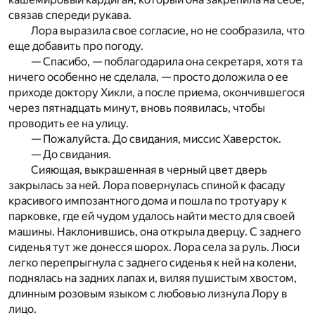
связав спереди рукава.
Лора выразила свое согласие, но не сообразила, что
еще добавить про погоду.
— Спасибо, — поблагодарила она секретаря, хотя та
ничего особенно не сделала, — просто доложила о ее
приходе доктору Хикли, а после приема, окончившегося
через пятнадцать минут, вновь появилась, чтобы
проводить ее на улицу.
— Пожалуйста. До свидания, миссис Хаверсток.
— До свидания.
Сияющая, выкрашенная в черный цвет дверь
закрылась за ней. Лора повернулась спиной к фасаду
красивого импозантного дома и пошла по тротуару к
парковке, где ей чудом удалось найти место для своей
машины. Наклонившись, она открыла дверцу. С заднего
сиденья тут же донесся шорох. Лора села за руль. Люси
легко перепрыгнула с заднего сиденья к ней на колени,
поднялась на задних лапах и, виляя пушистым хвостом,
длинным розовым языком с любовью лизнула Лору в
лицо.