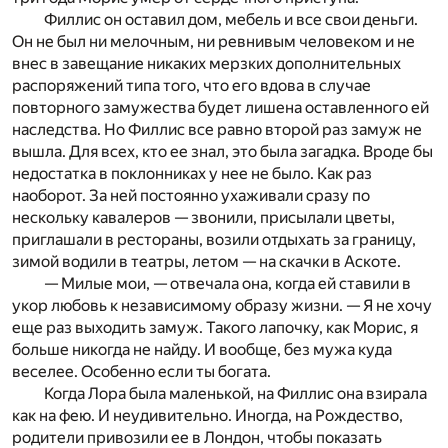
Филлис он оставил дом, мебель и все свои деньги.
Он не был ни мелочным, ни ревнивым человеком и не
внес в завещание никаких мерзких дополнительных
распоряжений типа того, что его вдова в случае
повторного замужества будет лишена оставленного ей
наследства. Но Филлис все равно второй раз замуж не
вышла. Для всех, кто ее знал, это была загадка. Вроде бы
недостатка в поклонниках у нее не было. Как раз
наоборот. За ней постоянно ухаживали сразу по
нескольку кавалеров — звонили, присылали цветы,
приглашали в рестораны, возили отдыхать за границу,
зимой водили в театры, летом — на скачки в Аскоте.
— Милые мои, — отвечала она, когда ей ставили в
укор любовь к независимому образу жизни. — Я не хочу
еще раз выходить замуж. Такого лапочку, как Морис, я
больше никогда не найду. И вообще, без мужа куда
веселее. Особенно если ты богата.
Когда Лора была маленькой, на Филлис она взирала
как на фею. И неудивительно. Иногда, на Рождество,
родители привозили ее в Лондон, чтобы показать