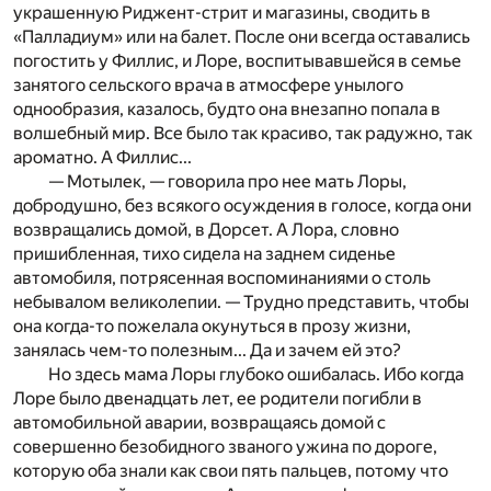
украшенную Риджент-стрит и магазины, сводить в
«Палладиум» или на балет. После они всегда оставались
погостить у Филлис, и Лоре, воспитывавшейся в семье
занятого сельского врача в атмосфере унылого
однообразия, казалось, будто она внезапно попала в
волшебный мир. Все было так красиво, так радужно, так
ароматно. А Филлис...
— Мотылек, — говорила про нее мать Лоры,
добродушно, без всякого осуждения в голосе, когда они
возвращались домой, в Дорсет. А Лора, словно
пришибленная, тихо сидела на заднем сиденье
автомобиля, потрясенная воспоминаниями о столь
небывалом великолепии. — Трудно представить, чтобы
она когда-то пожелала окунуться в прозу жизни,
занялась чем-то полезным... Да и зачем ей это?
Но здесь мама Лоры глубоко ошибалась. Ибо когда
Лоре было двенадцать лет, ее родители погибли в
автомобильной аварии, возвращаясь домой с
совершенно безобидного званого ужина по дороге,
которую оба знали как свои пять пальцев, потому что