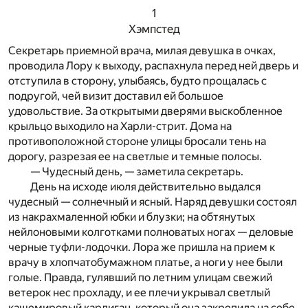
1
Хэмпстед
Секретарь приемной врача, милая девушка в очках,
проводила Лору к выходу, распахнула перед ней дверь и
отступила в сторону, улыбаясь, будто прощалась с
подругой, чей визит доставил ей большое
удовольствие. За открытыми дверями выскобленное
крыльцо выходило на Харли-стрит. Дома на
противоположной стороне улицы бросали тень на
дорогу, разрезая ее на светлые и темные полосы.
— Чудесный день, — заметила секретарь.
День на исходе июля действительно выдался
чудесный — солнечный и ясный. Наряд девушки состоял
из накрахмаленной юбки и блузки; на обтянутых
нейлоновыми колготками полноватых ногах — деловые
черные туфли-лодочки. Лора же пришла на прием к
врачу в хлопчатобумажном платье, а ноги у нее были
голые. Правда, гулявший по летним улицам свежий
ветерок нес прохладу, и ее плечи укрывал светлый
кашемировый кардиган, который она закрепила на себе,