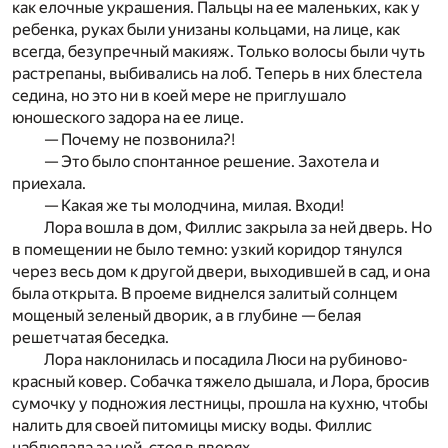
как елочные украшения. Пальцы на ее маленьких, как у
ребенка, руках были унизаны кольцами, на лице, как
всегда, безупречный макияж. Только волосы были чуть
растрепаны, выбивались на лоб. Теперь в них блестела
седина, но это ни в коей мере не приглушало
юношеского задора на ее лице.
— Почему не позвонила?!
— Это было спонтанное решение. Захотела и
приехала.
— Какая же ты молодчина, милая. Входи!
Лора вошла в дом, Филлис закрыла за ней дверь. Но
в помещении не было темно: узкий коридор тянулся
через весь дом к другой двери, выходившей в сад, и она
была открыта. В проеме виднелся залитый солнцем
мощеный зеленый дворик, а в глубине — белая
решетчатая беседка.
Лора наклонилась и посадила Люси на рубиново-
красный ковер. Собачка тяжело дышала, и Лора, бросив
сумочку у подножия лестницы, прошла на кухню, чтобы
налить для своей питомицы миску воды. Филлис
наблюдала за ней, стоя в дверях.