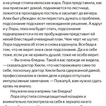
а на улице стояла июльская жара. Лора представила, как
она приезжает домой, поднимается по лестнице,
ложится в прохладную постель и засыпает до вечера.
Алек был убежден: если перестать думать о проблеме,
подсознание подскажет неожиданное решение. А вдруг
и у Лоры, пока она будет спать, подсознание
поднапряжется и по ее пробуждении представит ей
некий блестящий очевидный план. Чем черт не шутит.
Лора подумала об этом и снова вздохнула. Вся беда в
том, что не верит она в свое подсознание. Да и в себя
тоже, если уж не кривить душой, тоже не особо верит.
— Вы очень бледны. Такой я вас прежде не видела,
— сказала доктор Хикли, что настораживало само по
себе, поскольку доктор Хикли была сдержанной дамой,
профессионалом в своем деле и редко отпускала
импульсивные замечания. — Пожалуй, вам нужно сдать
кровь на анализ.
Неужели она и впрямь так бледна?
Лора опустила солнцезащитный козырек и
внимательно посмотрела на себя в зеркало на его