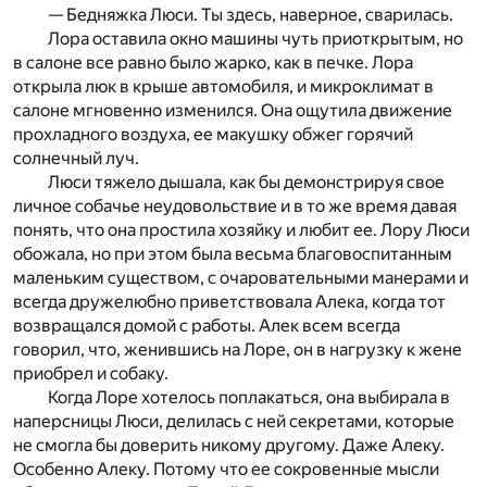
— Бедняжка Люси. Ты здесь, наверное, сварилась.
Лора оставила окно машины чуть приоткрытым, но
в салоне все равно было жарко, как в печке. Лора
открыла люк в крыше автомобиля, и микроклимат в
салоне мгновенно изменился. Она ощутила движение
прохладного воздуха, ее макушку обжег горячий
солнечный луч.
Люси тяжело дышала, как бы демонстрируя свое
личное собачье неудовольствие и в то же время давая
понять, что она простила хозяйку и любит ее. Лору Люси
обожала, но при этом была весьма благовоспитанным
маленьким существом, с очаровательными манерами и
всегда дружелюбно приветствовала Алека, когда тот
возвращался домой с работы. Алек всем всегда
говорил, что, женившись на Лоре, он в нагрузку к жене
приобрел и собаку.
Когда Лоре хотелось поплакаться, она выбирала в
наперсницы Люси, делилась с ней секретами, которые
не смогла бы доверить никому другому. Даже Алеку.
Особенно Алеку. Потому что ее сокровенные мысли