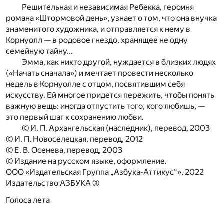
Решительная и независимая Ребекка, героиня
романа «Штормовой день», узнает о том, что она внучка
знаменитого художника, и отправляется к нему в
Корнуолл — в родовое гнездо, хранящее не одну
семейную тайну...
Эмма, как никто другой, нуждается в близких людях
(«Начать сначала») и мечтает провести несколько
недель в Корнуолле с отцом, посвятившим себя
искусству. Ей многое придется пережить, чтобы понять
важную вещь: иногда отпустить того, кого любишь, —
это первый шаг к сохранению любви.
© И. П. Архангельская (наследник), перевод, 2003
© И. П. Новоселецкая, перевод, 2012
© Е. В. Осенева, перевод, 2003
© Издание на русском языке, оформление.
ООО «Издательская Группа „Азбука-Аттикус“», 2022
Издательство АЗБУКА ®
Голоса лета