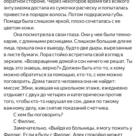
обратной стороне. Через некоторое время без всякого
энтузиазма достала из сумочки расческу и попыталась
привести в порядок волосы. Потом подкрасила губы.
Помада была слишком яркой, плохо сочеталась с ее
цветом кожи.
Она посмотрела в свои глаза. Они у нее были темно-
карие, с длинными ресницами. Слишком большие для ее
лица, пришла она к выводу, будто две дыры, вырезанные
в листе бумаги. Лора стойко встретила свой взгляд в
зеркале. «Возвращение домой и сон ничего не решат. Ты
ведь это знаешь, верно?» Должен быть кто-то, к кому
можно обратиться за помощью, кто-то, с кем можно
поговорить. Дома такого человека она не найдет:
миссис Эбни, жившая на цокольном этаже, ежедневно
отдыхает с двух до четырех и категорически против
того, чтобы кто-то нарушал ее сон, даже по такому
важному делу, как снятие показаний счетчика.
С кем бы поговорить?
С Филлис.
Замечательно. «Выйдя из больницы, я могу пожить у
Филлис. Если я буду с Филлис, Алек спокойно может