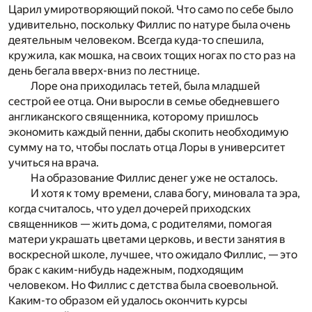
Царил умиротворяющий покой. Что само по себе было
удивительно, поскольку Филлис по натуре была очень
деятельным человеком. Всегда куда-то спешила,
кружила, как мошка, на своих тощих ногах по сто раз на
день бегала вверх-вниз по лестнице.
Лоре она приходилась тетей, была младшей
сестрой ее отца. Они выросли в семье обедневшего
англиканского священника, которому пришлось
экономить каждый пенни, дабы скопить необходимую
сумму на то, чтобы послать отца Лоры в университет
учиться на врача.
На образование Филлис денег уже не осталось.
И хотя к тому времени, слава богу, миновала та эра,
когда считалось, что удел дочерей приходских
священников — жить дома, с родителями, помогая
матери украшать цветами церковь, и вести занятия в
воскресной школе, лучшее, что ожидало Филлис, — это
брак с каким-нибудь надежным, подходящим
человеком. Но Филлис с детства была своевольной.
Каким-то образом ей удалось окончить курсы