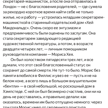
секретарей-машинисток, а после она отправилась в
Лондон — не с благословения родителей, — где сумела
за рекордно короткое время найти себе не только
жилье, но и работу — устроилась младшим секретарем-
машинисткой в старинный издательский дом «Хей
Макдональдс». Очень скоро ее энтузиазм и
предприимчивость были оценены по заслугам. Она
стала секретарем заведующего редакцией
художественной литературы, а потом, в возрасте
двадцати четырех лет, — личным помощником
руководителя компании — Мориса Хея.
Он был холостяком пятидесяти трех лет, и все
думали, что этот свой благословенный статус он
сохранит до самой смерти. Не тут-то было. Морис без
памяти влюбился в Филлис и увез ее — пусть и не на
белом коне, а всего лишь в большом внушительном
«бентли» — в свой небольшой, но роскошный дом в
Хэмпстеде. С ней он был безмерно счастлив, они ни на
день не расставались, и правильно делали: как
оказалось, времени им было отпущено немного: через
три года Морис умер от сердечного приступа.