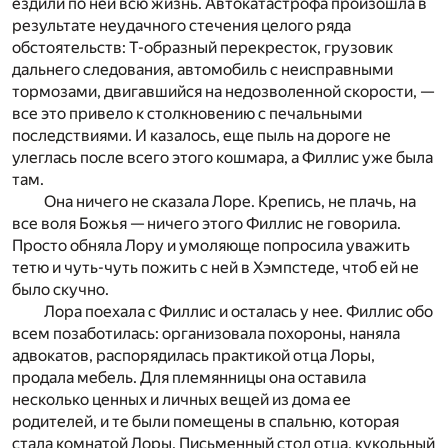
ездили по ней всю жизнь. Автокатастрофа произошла в
результате неудачного стечения целого ряда
обстоятельств: Т-образный перекресток, грузовик
дальнего следования, автомобиль с неисправными
тормозами, двигавшийся на недозволенной скорости, —
все это привело к столкновению с печальными
последствиями. И казалось, еще пыль на дороге не
улеглась после всего этого кошмара, а Филлис уже была
там.
Она ничего не сказала Лоре. Крепись, не плачь, на
все воля Божья — ничего этого Филлис не говорила.
Просто обняла Лору и умоляюще попросила уважить
тетю и чуть-чуть пожить с ней в Хэмпстеде, чтоб ей не
было скучно.
Лора поехала с Филлис и осталась у нее. Филлис обо
всем позаботилась: организовала похороны, наняла
адвокатов, распорядилась практикой отца Лоры,
продала мебель. Для племянницы она оставила
несколько ценных и личных вещей из дома ее
родителей, и те были помещены в спальню, которая
стала комнатой Лоры. Письменный стол отца, кукольный