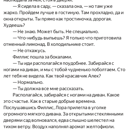
— Я сидела в саду, — сказала она, — но там уже
жарко. Пройдем лучше в гостиную. Там прохладно, да и
окна открыты. Ты прямо как тростиночка, дорогая.
Худеешь?
— Не знаю. Может быть. Не специально.
— Что-нибудь выпьешь? Я только что приготовила
отменный лимонад. В холодильнике стоит.
— Не откажусь.
Филлис пошла за бокалами.
— Ты иди располагайся поудобнее. Забирайся с
ногами на диван, и мы с тобой чудненько поболтаем. Сто
лет тебя не видела. Как твой красавчик Алек?
— Нормально.
— Ты должна все мне рассказать.
Располагайся, забирайся с ногами на диван. Какое
это счастье. Как в старые добрые времена.
Послушавшись Филлис, Лора прилегла в уголке
огромного мягкого дивана. За открытыми стеклянными
дверями сад волновался, едва слышно шелестел на
тихом ветру. Воздух наполнял аромат желтофиоли.