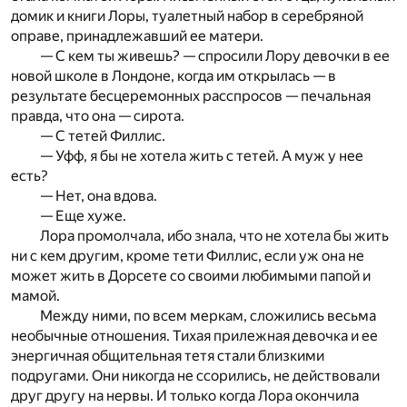
домик и книги Лоры, туалетный набор в серебряной
оправе, принадлежавший ее матери.
— С кем ты живешь? — спросили Лору девочки в ее
новой школе в Лондоне, когда им открылась — в
результате бесцеремонных расспросов — печальная
правда, что она — сирота.
— С тетей Филлис.
— Уфф, я бы не хотела жить с тетей. А муж у нее
есть?
— Нет, она вдова.
— Еще хуже.
Лора промолчала, ибо знала, что не хотела бы жить
ни с кем другим, кроме тети Филлис, если уж она не
может жить в Дорсете со своими любимыми папой и
мамой.
Между ними, по всем меркам, сложились весьма
необычные отношения. Тихая прилежная девочка и ее
энергичная общительная тетя стали близкими
подругами. Они никогда не ссорились, не действовали
друг другу на нервы. И только когда Лора окончила