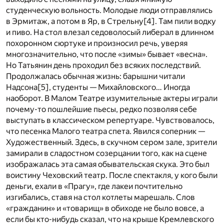
студенческую вольность. Молодые люди отправлялись
в Эрмитаж, а потом в Яр, в Стрельну
[4]
. Там пили водку
и пиво. На стол влезал седоволосый либерал в длинном
похоронном сюртуке и произносил речь, уверяя
многозначительно, что после «зимы» бывает «весна».
Но Татьянин день проходил без всяких последствий.
Продолжалась обычная жизнь: барышни читали
Надсона
[5]
, студенты — Михайловского… Иногда
наоборот. В Малом Театре изумительные актеры играли
почему-то пошлейшие пьесы, редко позволяя себе
выступать в классическом репертуаре. Чувствовалось,
что песенка Малого театра спета. Явился соперник —
Художественный. Здесь, в скучном сером зале, зрители
замирали в сладостном созерцании того, как на сцене
изображалась эта самая обывательская скука. Это был
воистину Чеховский театр. После спектакля, у кого были
деньги, ехали в «Прагу», где лакеи почтительно
изгибались, ставя на стол котлеты марешаль. Слов
«гражданин» и «товарищ» в обиходе не было вовсе, а
если бы кто-нибудь сказал, что на крыше Кремлевского