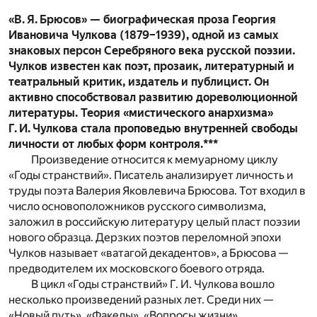
«В. Я. Брюсов» — биографическая проза Георгия
Ивановича Чулкова (1879–1939), одной из самых
знаковых персон Серебряного века русской поэзии.
Чулков известен как поэт, прозаик, литературный и
театральный критик, издатель и публицист. Он
активно способствовал развитию дореволюционной
литературы. Теория «мистического анархизма»
Г. И. Чулкова стала проповедью внутренней свободы
личности от любых форм контроля.***
Произведение относится к мемуарному циклу
«Годы странствий». Писатель анализирует личность и
труды поэта Валерия Яковлевича Брюсова. Тот входил в
число основоположников русского символизма,
заложил в российскую литературу целый пласт поэзии
нового образца. Дерзких поэтов переломной эпохи
Чулков называет «ватагой декадентов», а Брюсова —
предводителем их московского боевого отряда.
В цикл «Годы странствий» Г. И. Чулкова вошло
несколько произведений разных лет. Среди них —
«Новый путь», «Факелы», «Вопросы жизни»,