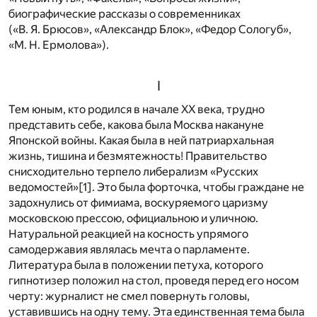
биографические рассказы о современниках
(«В. Я. Брюсов», «Александр Блок», «Федор Сологуб»,
«М. Н. Ермолова»).
I
Тем юным, кто родился в начале XX века, трудно
представить себе, какова была Москва накануне
Японской войны. Какая была в ней патриархальная
жизнь, тишина и безмятежность! Правительство
снисходительно терпело либерализм «Русских
ведомостей»
[1]
. Это была форточка, чтобы граждане не
задохнулись от фимиама, воскуряемого царизму
московскою прессою, официальною и уличною.
Натуральной реакцией на косность упрямого
самодержавия являлась мечта о парламенте.
Литература была в положении петуха, которого
гипнотизер положил на стол, проведя перед его носом
черту: журналист не смел повернуть головы,
уставившись на одну тему. Эта единственная тема была