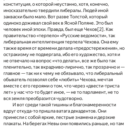
конституция, о которой неустанно, хотя, конечно,
иносказательно твердили либералы. Людей иной
закваски было мало. Вот разве Толстой, который
одиноко доживал свой век в Ясной Поляне. Это был
человек иной эпохи. Правда, был еще Чехов
[2]
. Как
правительство «терпело» «Русские ведомости», так
либеральная интеллигенция терпела Чехова. Она ему
также время от времени делала «предостережения», но
остракизму не подвергала, ибо его художество, хотя и
не отвечало на вопрос «что делать», все же было так
пленительно, так вкрадчиво-лирично, так прозрачно и —
главное — так ни к чему не обязывало, что либеральный
обыватель позволял себе «любить» Чехова, мечтая
вместе с его героями о том, что через «двести-триста
лет» у нас что-то будет иное, — не то парламент, не то
вся земля преобразится чудотворно.
И вот среди такой тишины и благонамеренности
вдруг откуда-то пришла ватага декадентов. Они
принесли с собой яркие, пестрые знамена и дерзкие
плакаты. На берегах Невы они появились раньше, но там