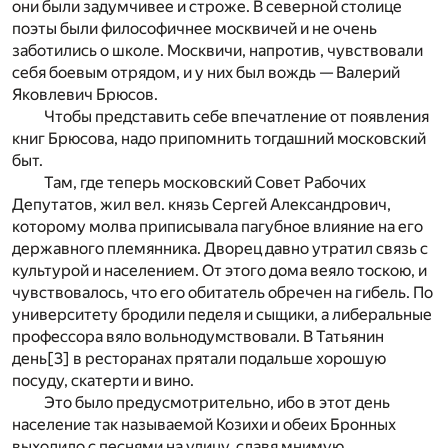
они были задумчивее и строже. В северной столице
поэты были философичнее москвичей и не очень
заботились о школе. Москвичи, напротив, чувствовали
себя боевым отрядом, и у них был вождь — Валерий
Яковлевич Брюсов.
Чтобы представить себе впечатление от появления
книг Брюсова, надо припомнить тогдашний московский
быт.
Там, где теперь московский Совет Рабочих
Депутатов, жил вел. князь Сергей Александрович,
которому молва приписывала пагубное влияние на его
державного племянника. Дворец давно утратил связь с
культурой и населением. От этого дома веяло тоскою, и
чувствовалось, что его обитатель обречен на гибель. По
университету бродили педеля и сыщики, а либеральные
профессора вяло вольнодумствовали. В Татьянин
день
[3]
в ресторанах прятали подальше хорошую
посуду, скатерти и вино.
Это было предусмотрительно, ибо в этот день
население так называемой Козихи и обеих Бронных
выходило с песнями на улицу, славя мнимую