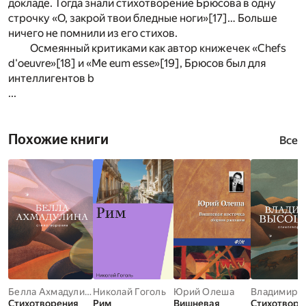
докладе. Тогда знали стихотворение Брюсова в одну
строчку «О, закрой твои бледные ноги»
[17]
… Больше
ничего не помнили из его стихов.
Осмеянный критиками как автор книжечек «Chefs
d'oeuvre»
[18]
и «Ме eum esse»
[19]
, Брюсов был для
интеллигентов b
...
Похожие книги
Все
Белла Ахмадулина
Николай Гоголь
Юрий Олеша
Стихотворения
Рим
Вишневая
Стихотворе