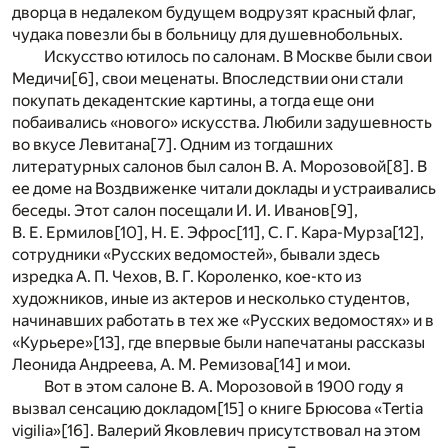
дворца в недалеком будущем водрузят красный флаг,
чудака повезли бы в больницу для душевнобольных.
Искусство ютилось по салонам. В Москве были свои
Медичи
[6]
, свои меценаты. Впоследствии они стали
покупать декадентские картины, а тогда еще они
побаивались «нового» искусства. Любили задушевность
во вкусе Левитана
[7]
. Одним из тогдашних
литературных салонов был салон В. А. Морозовой
[8]
. В
ее доме на Воздвиженке читали доклады и устраивались
беседы. Этот салон посещали И. И. Иванов
[9]
,
В. Е. Ермилов
[10]
, Н. Е. Эфрос
[11]
, С. Г. Кара-Мурза
[12]
,
сотрудники «Русских ведомостей», бывали здесь
изредка А. П. Чехов, В. Г. Короленко, кое-кто из
художников, иные из актеров и несколько студентов,
начинавших работать в тех же «Русских ведомостях» и в
«Курьере»
[13]
, где впервые были напечатаны рассказы
Леонида Андреева, А. М. Ремизова
[14]
и мои.
Вот в этом салоне В. А. Морозовой в 1900 году я
вызвал сенсацию докладом
[15]
о книге Брюсова «Tertia
vigilia»
[16]
. Валерий Яковлевич присутствовал на этом