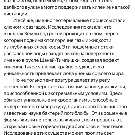
Казалось бы, невозможно, чтобы тепло от столь
далёкого вулкана могло поддерживать кипение на такой
дистанции.
И всё же, именно геотермальные процессы стали
ключом к разгадке. Исследования показали, что
в недрах Земли под рекой проходит разлом, через
который поднимаются горячие газы и жидкости
из глубинных слоёв коры. Эти подземные потоки
раскалённой воды находят выход на поверхность
именно в русле Шанай-Тимпишки, создавая эффект
кипения. Такое явление крайне редкое, и его
уникальность привлекает сюда учёных со всего мира.
Но не только температура делает эту реку
особенной. Её берега — настоящий заповедник жизни,
приспособленной к экстремальным условиям. Здесь
обитают уникальные микроорганизмы, способные
выдерживать температуру, при которой большинство
известных науке бактерий погибло бы. Эти крошечные
формы жизни не только выживают, но и процветают,
открывая новые горизонты для биологов и генетиков.
Исследование этих существ может пролить свет