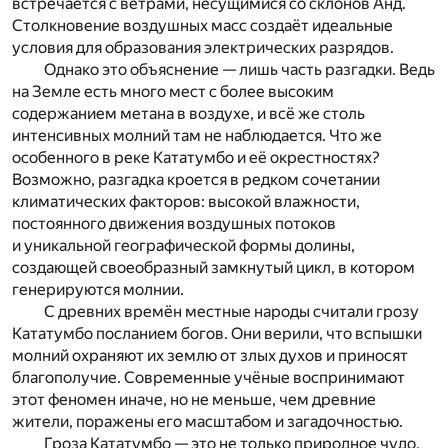
встречается с ветрами, несущимися со склонов Анд.
Столкновение воздушных масс создаёт идеальные
условия для образования электрических разрядов.
Однако это объяснение — лишь часть разгадки. Ведь
на Земле есть много мест с более высоким
содержанием метана в воздухе, и всё же столь
интенсивных молний там не наблюдается. Что же
особенного в реке Кататумбо и её окрестностях?
Возможно, разгадка кроется в редком сочетании
климатических факторов: высокой влажности,
постоянного движения воздушных потоков
и уникальной географической формы долины,
создающей своеобразный замкнутый цикл, в котором
генерируются молнии.
С древних времён местные народы считали грозу
Кататумбо посланием богов. Они верили, что вспышки
молний охраняют их землю от злых духов и приносят
благополучие. Современные учёные воспринимают
этот феномен иначе, но не меньше, чем древние
жители, поражены его масштабом и загадочностью.
Гроза Кататумбо — это не только природное чудо,