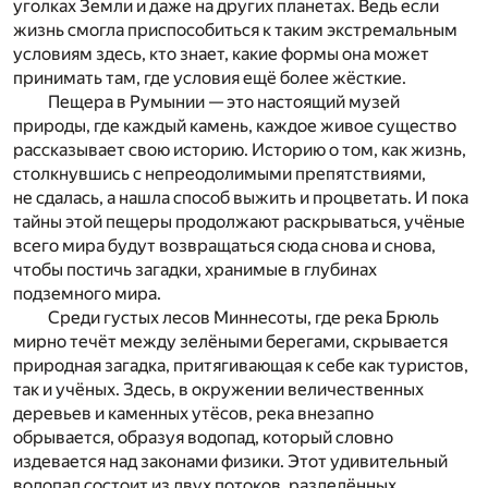
уголках Земли и даже на других планетах. Ведь если
жизнь смогла приспособиться к таким экстремальным
условиям здесь, кто знает, какие формы она может
принимать там, где условия ещё более жёсткие.
Пещера в Румынии — это настоящий музей
природы, где каждый камень, каждое живое существо
рассказывает свою историю. Историю о том, как жизнь,
столкнувшись с непреодолимыми препятствиями,
не сдалась, а нашла способ выжить и процветать. И пока
тайны этой пещеры продолжают раскрываться, учёные
всего мира будут возвращаться сюда снова и снова,
чтобы постичь загадки, хранимые в глубинах
подземного мира.
Среди густых лесов Миннесоты, где река Брюль
мирно течёт между зелёными берегами, скрывается
природная загадка, притягивающая к себе как туристов,
так и учёных. Здесь, в окружении величественных
деревьев и каменных утёсов, река внезапно
обрывается, образуя водопад, который словно
издевается над законами физики. Этот удивительный
водопад состоит из двух потоков, разделённых