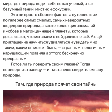
мир, где природа ведет себя не как ученый, а как
безумный гений, мистик и фокусник.
Это не просто сборник фактов, а путешествие
по галерее самых смелых, самых невероятных
шедевров природы, а также коллекция аномалий
и «сбоев в матрице» нашей планеты, которые
доказывают, что мы знаем о ней далеко не всё. А ещё
приглашение научиться удивляться и увидеть мир
таким, каким он может быть, — странным, нелогичным,
нарушающим правила и оттого бесконечно
прекрасным.
Готов ли ты поверить своим глазам? Тогда
переверни страницу — и ты станешь свидетелем шоу
природы.
Там, где природа прячет свои тайны