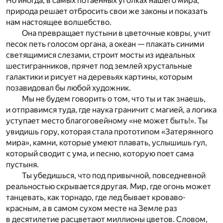
Но иногда, в самых потаенных уголках нашего мира,
природа решает отбросить свои же законы и показать
нам настоящее волшебство.
Она превращает пустыни в цветочные ковры, учит
песок петь голосом органа, а океан — плакать синими
светящимися слезами, строит мосты из идеальных
шестигранников, прячет под землей хрустальные
галактики и рисует на деревьях картины, которым
позавидовал бы любой художник.
Мы не будем говорить о том, что ты и так знаешь,
и отправимся туда, где наука граничит с магией, а логика
уступает место благоговейному «не может быть!». Ты
увидишь гору, которая стала прототипом «Затерянного
мира», камни, которые умеют плавать, услышишь гул,
который сводит с ума, и песню, которую поет сама
пустыня.
Ты убедишься, что под привычной, повседневной
реальностью скрывается другая. Мир, где огонь может
танцевать, как торнадо, где лед бывает кроваво-
красным, а в самом сухом месте на Земле раз
в десятилетие расцветают миллионы цветов. Словом,