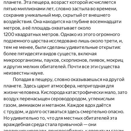
планете. Эта пещера, возраст которой исчисляется
пятью миллионами лет, словно застыла во времени,
сохранив уникальный мир, скрытый от внешнего
воздействия. Она находится на глубине восемнадцати
метров, а её площадь охватывает около
1200 квадратных метров. Однако из этого огромного
подземного царства исследовано лишь около трети, и,
тем не менее, были сделаны удивительные открытия:
более пятидесяти видов существ, включая
микроорганизмы, пауков, скорпионов, пиявок, мокриц
и других мелких обитателей. Почти все эти существа
неизвестны науке.
Попадая в пещеру, словно оказываешься на другой
планете. Здесь царит атмосфера, непригодная для
жизни человека. Кислорода катастрофически мало, зато
воздух перенасыщен сероводородом, углекислым
газом, аммиаком и метаном. Каждое вдох даётся
с трудом, и долго оставаться здесь смертельно опасно.
Но удивительно то, что для местных обитателей эта
враждебная среда стала привычной — они
эволюционировали, приспособились к ядовитым газам