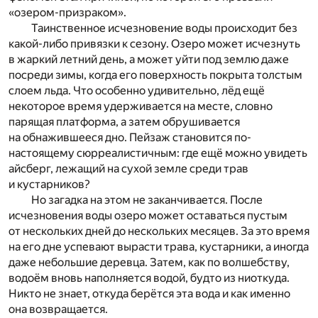
«озером-призраком».
Таинственное исчезновение воды происходит без
какой-либо привязки к сезону. Озеро может исчезнуть
в жаркий летний день, а может уйти под землю даже
посреди зимы, когда его поверхность покрыта толстым
слоем льда. Что особенно удивительно, лёд ещё
некоторое время удерживается на месте, словно
парящая платформа, а затем обрушивается
на обнажившееся дно. Пейзаж становится по-
настоящему сюрреалистичным: где ещё можно увидеть
айсберг, лежащий на сухой земле среди трав
и кустарников?
Но загадка на этом не заканчивается. После
исчезновения воды озеро может оставаться пустым
от нескольких дней до нескольких месяцев. За это время
на его дне успевают вырасти трава, кустарники, а иногда
даже небольшие деревца. Затем, как по волшебству,
водоём вновь наполняется водой, будто из ниоткуда.
Никто не знает, откуда берётся эта вода и как именно
она возвращается.