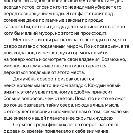
листьев, ни следов человеческой деятельности — дно
всегда чистое, словно кто-то невидимый убирает его
перед возвращением воды. Этот факт ставит под
сомнение даже привычные законы природы:
казалось бы, ветер и дождь должны приносить в озеро
хотя бы мелкий мусор, но этого не происходит.
Местные жители рассказывают легенды о том, что
озеро связано с подземным миром. По их поверьям, в те
дни, когда вода исчезает, духи гор могут выйти
на поверхность и осмотреть свои владения. Возможно,
именно поэтому животные и птицы стараются
держаться подальше от этого места.
Для учёных озеро-призрак остаётся
неисчерпаемым источником загадок. Каждый новый
визит к этому удивительному водоёму приносит
больше вопросов, чем ответов. Пока что никто не смог
до конца разгадать тайну озера, но одна лишь мысль
о его существовании напоминает нам о том, как мало мы
ещё знаем о нашей планете и её скрытых чудесах.
Скрытое среди финских лесов озеро Паасселкя
с древних времён привлекало к себе внимание