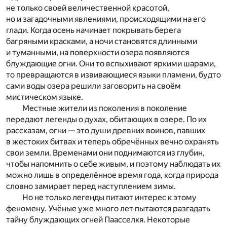
не только своей величественной красотой,
но и загадочными явлениями, происходящими на его
глади. Когда осень начинает покрывать берега
багряными красками, а ночи становятся длинными
и туманными, на поверхности озера появляются
блуждающие огни. Они то вспыхивают яркими шарами,
то превращаются в извивающиеся языки пламени, будто
сами воды озера решили заговорить на своём
мистическом языке.
Местные жители из поколения в поколение
передают легенды о духах, обитающих в озере. По их
рассказам, огни — это души древних воинов, павших
в жестоких битвах и теперь обречённых вечно охранять
свои земли. Временами они поднимаются из глубин,
чтобы напомнить о себе живым, и поэтому наблюдать их
можно лишь в определённое время года, когда природа
словно замирает перед наступлением зимы.
Но не только легенды питают интерес к этому
феномену. Учёные уже много лет пытаются разгадать
тайну блуждающих огней Паасселкя. Некоторые