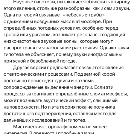
Научные гипотезы, пытающиеся объяснить природу
этого явления, столь же разнообразны, как и сами звуки.
Одна из теорий связывает «небесные трубы»
с движением воздушных масс в атмосфере. При
определённых погодных условиях, особенно перед
грозой или ураганом, возникает резонанс, создающий
низкочастотные звуковые волны, которые могут
распространяться на большие расстояния. Однако такая
гипотеза не объясняет, почему звуки иногда слышны
при ясной и безоблачной погоде.
Другая версия предполагает связь этого явления
с тектоническими процессами. Под земной корой
постоянно происходят сдвиги и разломы,
сопровождаемые выделением энергии. Если эти
процессы затрагивают определённые слои атмосферы,
может возникать акустический эффект, слышимый
на поверхности. Но и эта теория пока не получила
достаточного подтверждения, оставляя место для
дальнейших исследований и гипотез.
Мистическая сторона феномена не менее
интересна. В древности подобные звуки