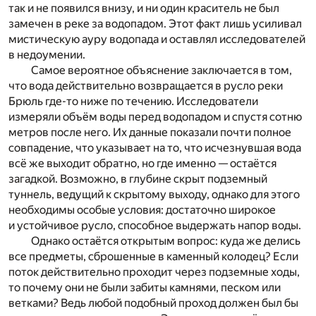
так и не появился внизу, и ни один краситель не был
замечен в реке за водопадом. Этот факт лишь усиливал
мистическую ауру водопада и оставлял исследователей
в недоумении.
Самое вероятное объяснение заключается в том,
что вода действительно возвращается в русло реки
Брюль где-то ниже по течению. Исследователи
измеряли объём воды перед водопадом и спустя сотню
метров после него. Их данные показали почти полное
совпадение, что указывает на то, что исчезнувшая вода
всё же выходит обратно, но где именно — остаётся
загадкой. Возможно, в глубине скрыт подземный
туннель, ведущий к скрытому выходу, однако для этого
необходимы особые условия: достаточно широкое
и устойчивое русло, способное выдержать напор воды.
Однако остаётся открытым вопрос: куда же делись
все предметы, сброшенные в каменный колодец? Если
поток действительно проходит через подземные ходы,
то почему они не были забиты камнями, песком или
ветками? Ведь любой подобный проход должен был бы