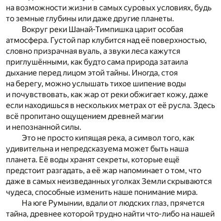
на возможности жизни в самых суровых условиях, будь
то земные глубины или даже другие планеты.
Вокруг реки Шанай-Тимпишка царит особая
атмосфера. Густой пар клубится над её поверхностью,
словно призрачная вуаль, а звуки леса кажутся
приглушёнными, как будто сама природа затаила
дыхание перед лицом этой тайны. Иногда, стоя
на берегу, можно услышать тихое шипение воды
и почувствовать, как жар от реки обжигает кожу, даже
если находишься в нескольких метрах от её русла. Здесь
всё пропитано ощущением древней магии
и непознанной силы.
Это не просто кипящая река, а символ того, как
удивительна и непредсказуема может быть наша
планета. Её воды хранят секреты, которые ещё
предстоит разгадать, а её жар напоминает о том, что
даже в самых неизведанных уголках Земли скрываются
чудеса, способные изменить наше понимание мира.
На юге Румынии, вдали от людских глаз, прячется
тайна, древнее которой трудно найти что-либо на нашей