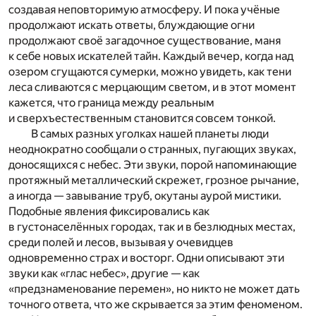
создавая неповторимую атмосферу. И пока учёные
продолжают искать ответы, блуждающие огни
продолжают своё загадочное существование, маня
к себе новых искателей тайн. Каждый вечер, когда над
озером сгущаются сумерки, можно увидеть, как тени
леса сливаются с мерцающим светом, и в этот момент
кажется, что граница между реальным
и сверхъестественным становится совсем тонкой.
В самых разных уголках нашей планеты люди
неоднократно сообщали о странных, пугающих звуках,
доносящихся с небес. Эти звуки, порой напоминающие
протяжный металлический скрежет, грозное рычание,
а иногда — завывание труб, окутаны аурой мистики.
Подобные явления фиксировались как
в густонаселённых городах, так и в безлюдных местах,
среди полей и лесов, вызывая у очевидцев
одновременно страх и восторг. Одни описывают эти
звуки как «глас небес», другие — как
«предзнаменование перемен», но никто не может дать
точного ответа, что же скрывается за этим феноменом.