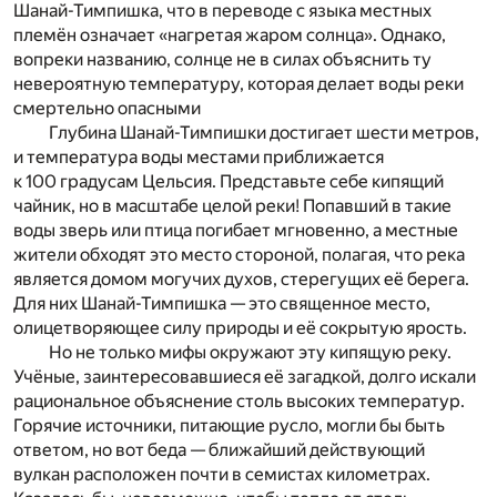
Шанай-Тимпишка, что в переводе с языка местных
племён означает «нагретая жаром солнца». Однако,
вопреки названию, солнце не в силах объяснить ту
невероятную температуру, которая делает воды реки
смертельно опасными
Глубина Шанай-Тимпишки достигает шести метров,
и температура воды местами приближается
к 100 градусам Цельсия. Представьте себе кипящий
чайник, но в масштабе целой реки! Попавший в такие
воды зверь или птица погибает мгновенно, а местные
жители обходят это место стороной, полагая, что река
является домом могучих духов, стерегущих её берега.
Для них Шанай-Тимпишка — это священное место,
олицетворяющее силу природы и её сокрытую ярость.
Но не только мифы окружают эту кипящую реку.
Учёные, заинтересовавшиеся её загадкой, долго искали
рациональное объяснение столь высоких температур.
Горячие источники, питающие русло, могли бы быть
ответом, но вот беда — ближайший действующий
вулкан расположен почти в семистах километрах.