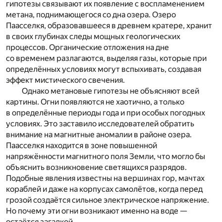
гипотезы связывают их появление с воспламенением
метана, поднимающегося со дна озера. Озеро
Паасселкя, образовавшееся в древнем кратере, хранит
в своих глубинах следы мощных геологических
процессов. Органические отложения на дне
со временем разлагаются, выделяя газы, которые при
определённых условиях могут вспыхивать, создавая
эффект мистического свечения.
Однако метановые гипотезы не объясняют всей
картины. Огни появляются не хаотично, а только
в определённые периоды года и при особых погодных
условиях. Это заставило исследователей обратить
внимание на магнитные аномалии в районе озера.
Паасселкя находится в зоне повышенной
напряжённости магнитного поля Земли, что могло бы
объяснить возникновение светящихся разрядов.
Подобные явления известны на вершинах гор, мачтах
кораблей и даже на корпусах самолётов, когда перед
грозой создаётся сильное электрическое напряжение.
Но почему эти огни возникают именно на воде —
остаётся загадкой.