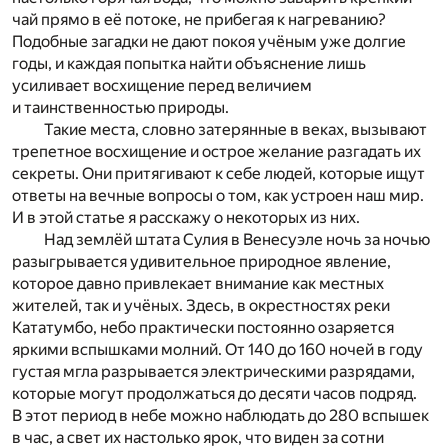
чай прямо в её потоке, не прибегая к нагреванию?
Подобные загадки не дают покоя учёным уже долгие
годы, и каждая попытка найти объяснение лишь
усиливает восхищение перед величием
и таинственностью природы.
Такие места, словно затерянные в веках, вызывают
трепетное восхищение и острое желание разгадать их
секреты. Они притягивают к себе людей, которые ищут
ответы на вечные вопросы о том, как устроен наш мир.
И в этой статье я расскажу о некоторых из них.
Над землёй штата Сулия в Венесуэле ночь за ночью
разыгрывается удивительное природное явление,
которое давно привлекает внимание как местных
жителей, так и учёных. Здесь, в окрестностях реки
Кататумбо, небо практически постоянно озаряется
яркими вспышками молний. От 140 до 160 ночей в году
густая мгла разрывается электрическими разрядами,
которые могут продолжаться до десяти часов подряд.
В этот период в небе можно наблюдать до 280 вспышек
в час, а свет их настолько ярок, что виден за сотни