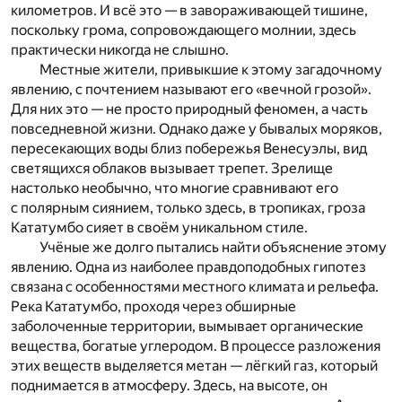
километров. И всё это — в завораживающей тишине,
поскольку грома, сопровождающего молнии, здесь
практически никогда не слышно.
Местные жители, привыкшие к этому загадочному
явлению, с почтением называют его «вечной грозой».
Для них это — не просто природный феномен, а часть
повседневной жизни. Однако даже у бывалых моряков,
пересекающих воды близ побережья Венесуэлы, вид
светящихся облаков вызывает трепет. Зрелище
настолько необычно, что многие сравнивают его
с полярным сиянием, только здесь, в тропиках, гроза
Кататумбо сияет в своём уникальном стиле.
Учёные же долго пытались найти объяснение этому
явлению. Одна из наиболее правдоподобных гипотез
связана с особенностями местного климата и рельефа.
Река Кататумбо, проходя через обширные
заболоченные территории, вымывает органические
вещества, богатые углеродом. В процессе разложения
этих веществ выделяется метан — лёгкий газ, который
поднимается в атмосферу. Здесь, на высоте, он