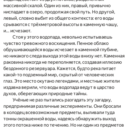
массивной скалой. Один из них, правый, привычно
ниспадает в озеро, продолжая свой путь. Но другой,
левый, словно выбит из общего контекста: его воды
срываются с трёхметровой высоты в каменную чашу,
и… исчезают.
Стоя у этого водопада, невольно испытываешь
чувство тревожного восхищения. Пенное облако
обрушивающейся воды исчезает в каменной глубине,
но никакого следа выхода этой воды внизу нет. Каменная
раковина никогда не переполняется, создавая иллюзию
бездонного резервуара. Кажется, будто река питает
какой-то подземный мир, скрытый от человеческих
глаз. Это место окутано легендами, и местные жители
издавна верили, что воды водопада ведут в царство
духов, оберегающих природные тайны.
Учёные не раз пытались разгадать эту загадку,
предпринимая различные эксперименты. Они бросали
в колодец всевозможные предметы, выливали туда
тонны окрашенной воды, надеясь обнаружить выход
этого потока ниже по течению. Но ни один из предметов