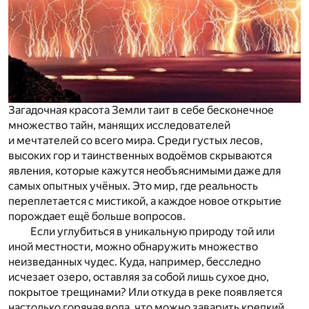
Загадочная красота Земли таит в себе бесконечное
множество тайн, манящих исследователей
и мечтателей со всего мира. Среди густых лесов,
высоких гор и таинственных водоёмов скрываются
явления, которые кажутся необъяснимыми даже для
самых опытных учёных. Это мир, где реальность
переплетается с мистикой, а каждое новое открытие
порождает ещё больше вопросов.
Если углубиться в уникальную природу той или
иной местности, можно обнаружить множество
неизведанных чудес. Куда, например, бесследно
исчезает озеро, оставляя за собой лишь сухое дно,
покрытое трещинами? Или откуда в реке появляется
настолько горячая вода, что можно заварить крепкий