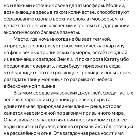
но и важный источник озона для атмосферы. Молнии,
возникающие здесь в таком количестве, способствуют
образованию озона в верхних слоях атмосферы, что
делает этот регион ключевым игроком в поддержании
экологического баланса планеты.
Место, где ночь никогда не бывает тёмной,
а природа словно рисует свою мистическую картину
на фоне вечных тропических сумерек, остаётся одной
из величайших загадок Земли. И пока гроза Кататумбо
продолжает сверкать, люди будут приезжать сюда,
чтобы увидеть это потрясающее зрелище и попытаться
разгадать тайну молний, что разрывают небеса
в бесконечной тишине.
В самом сердце амазонских джунглей, среди густых
зелёных зарослей и древних деревьев, скрыта
удивительная природная аномалия — река, которая
кажется невозможной по законам привычного мира.
Она извивается на протяжении шести километров, её
воды пенятся и бурлят, словно огромный котёл, стоящий
на раскалённом огне. Эта загадочная река носит имя