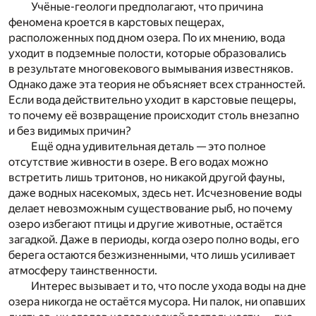
Учёные-геологи предполагают, что причина
феномена кроется в карстовых пещерах,
расположенных под дном озера. По их мнению, вода
уходит в подземные полости, которые образовались
в результате многовекового вымывания известняков.
Однако даже эта теория не объясняет всех странностей.
Если вода действительно уходит в карстовые пещеры,
то почему её возвращение происходит столь внезапно
и без видимых причин?
Ещё одна удивительная деталь — это полное
отсутствие живности в озере. В его водах можно
встретить лишь тритонов, но никакой другой фауны,
даже водных насекомых, здесь нет. Исчезновение воды
делает невозможным существование рыб, но почему
озеро избегают птицы и другие животные, остаётся
загадкой. Даже в периоды, когда озеро полно воды, его
берега остаются безжизненными, что лишь усиливает
атмосферу таинственности.
Интерес вызывает и то, что после ухода воды на дне
озера никогда не остаётся мусора. Ни палок, ни опавших