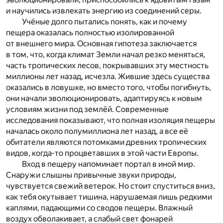
и научились извлекать энергию из соединений серы.
Учёные долго пытались понять, как и почему
пещера оказалась полностью изолированной
от внешнего мира. Основная гипотеза заключается
в том, что, когда климат Земли начал резко меняться,
часть тропических лесов, покрывавших эту местность
миллионы лет назад, исчезла. Жившие здесь существа
оказались в ловушке, но вместо того, чтобы погибнуть,
они начали эволюционировать, адаптируясь к новым
условиям жизни под землёй. Современные
исследования показывают, что полная изоляция пещеры
началась около полумиллиона лет назад, а все её
обитатели являются потомками древних тропических
видов, когда-то процветавших в этой части Европы.
Вход в пещеру напоминает портал в иной мир.
Снаружи слышны привычные звуки природы,
чувствуется свежий ветерок. Но стоит спуститься вниз,
как тебя окутывает тишина, нарушаемая лишь редкими
каплями, падающими со сводов пещеры. Влажный
воздух обволакивает, а слабый свет фонарей