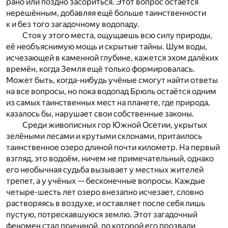
рано или поздно засориться. Этот вопрос остаётся
нерешённым, добавляя ещё больше таинственности
к и без того загадочному водопаду.
Стоя у этого места, ощущаешь всю силу природы,
её необъяснимую мощь и скрытые тайны. Шум воды,
исчезающей в каменной глубине, кажется эхом далёких
времён, когда Земля ещё только формировалась.
Может быть, когда-нибудь учёные смогут найти ответы
на все вопросы, но пока водопад Брюль остаётся одним
из самых таинственных мест на планете, где природа,
казалось бы, нарушает свои собственные законы.
Среди живописных гор Южной Осетии, укрытых
зелёными лесами и крутыми склонами, притаилось
таинственное озеро длиной почти километр. На первый
взгляд, это водоём, ничем не примечательный, однако
его необычная судьба вызывает у местных жителей
трепет, а у учёных — бесконечные вопросы. Каждые
четыре-шесть лет озеро внезапно исчезает, словно
растворяясь в воздухе, и оставляет после себя лишь
пустую, потрескавшуюся землю. Этот загадочный
феномен стал причиной, по которой его прозвали