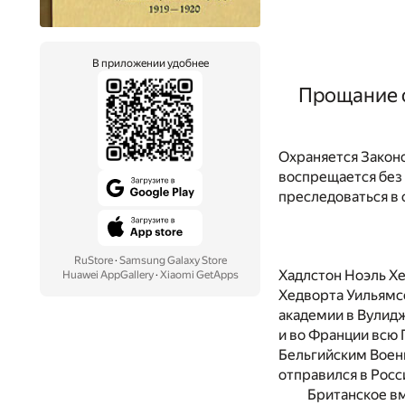
В приложении удобнее
Прощание с
Охраняется Законо
воспрещается без
преследоваться в 
RuStore
·
Samsung Galaxy Store
Хадлстон Ноэль Хе
Huawei AppGallery
·
Xiaomi GetApps
Хедворта Уильямсо
академии в Вулидж
и во Франции всю 
Бельгийским Воен
отправился в Росс
Британское вм