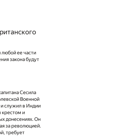
британского
 любой ее части
ния закона будут
капитана Сесила
олевской Военной
 и служил в Индии
м крестом и
ых донесениях. Он
ая за революцией.
й, требует