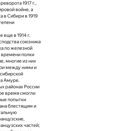
еворота 1917 г.,
ровой войне, а
 в Сибири в 1919
степени
 еще в 1914 г.
осподства союзника
ка по железной
у времени полки
ие, многие из них
бои между ними и
ссибирской
на Амуре.
ых районах России
ое время смогли
ные попытки
ана блестящим и
тальную
ранцузские,
ранцузских частей;