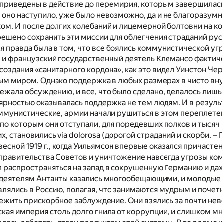
 приведены в действие до перемирия, которым завершилась
а оно наступило, уже было невозможно, да и не благоразум
ом. И после долгих колебаний и лицемерной болтовни на к
шено сохранить эти миссии для облегчения страданий рус
я правда была в том, что все боялись коммунистической уг
 и французский государственный деятель Клемансо фактич
создания «санитарного кордона», как это видел Уинстон Че
ным миром. Однако поддержка в любых размерах в чисто в
ежала обсуждению, и все, что было сделано, делалось лишь 
рностью оказывалась поддержка не тем людям. И в результа
ммунистические, армии начали рушиться в этом переплете
по которым они отступали, для поредевших полков и тысяч
 становились via dolorosa (дорогой страданий и скорби. – 
весной 1919 г., когда Уильямсон впервые оказался причастен
 правительства Советов и уничтожение навсегда угрозы ко
л распространяться на запад в сокрушенную Германию и да
деятелям Антанты казались многообещающими, и молодые
лялись в Россию, полагая, что занимаются мудрым и поче
ежить прискорбное заблуждение. Они взялись за почти н
кая империя столь долго гнила от коррупции, и слишком мн