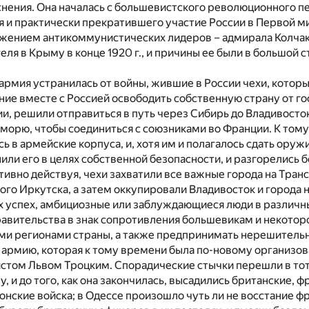
нения. Она началась с большевистского революционного пер
 и практически прекратившего участие России в Первой ми
жением антикоммунистических лидеров – адмирала Колчака
геля в Крыму в конце 1920 г., и причины ее были в большой 
 армия устранилась от войны, жившие в России чехи, которые
ие вместе с Россией освободить собственную страну от г
и, решили отправиться в путь через Сибирь до Владивосто
о морю, чтобы соединиться с союзниками во Франции. К том
сь в армейские корпуса, и, хотя им и полагалось сдать оруж
или его в целях собственной безопасности, и разгорелись 
ивно действуя, чехи захватили все важные города на Тран
ого Иркутска, а затем оккупировали Владивосток и города 
их успех, амбициозные или заблуждающиеся люди в различн
равительства в знак сопротивления большевикам и некотор
ми регионами страны, а также предпринимать нерешитель
 армию, которая к тому времени была по-новому организов
том Львом Троцким. Спорадические стычки перешли в то
, и до того, как она закончилась, высадились британские, ф
онские войска; в Одессе произошло чуть ли не восстание ф