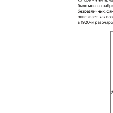
которыми им пришл
было много храбры
безразличных, фа
описывает, как во
в 1920-м разочаро