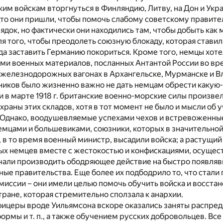
им войскам вторгнуться в Финляндию, Литву, на Дон и Укр
дто они пришли, чтобы помочь слабому советскому правите
док, но фактически они находились там, чтобы добыть как
я того, чтобы преодолеть союзную блокаду, которая ставил
а заставить Германию покориться. Кроме того, немцы хоте
ми военных материалов, посланных Антантой России во вре
 железнодорожных вагонах в Архангельске, Мурманске и В
ников было жизненно важно не дать немцам обрести какую-
и в марте 1918 г. британские военно-морские силы произве
храны этих складов, хотя в тот момент не было и мысли об у
. Однако, воодушевляемые успехами чехов и встревоженны
мцами и большевиками, союзники, которых в значительной
 в то время военный министр, высадили войска; а растущий 
х немцев вместе с жестокостью и конфискациями, осуще
чали производить ободряющее действие на быстро появля
е правительства. Еще более их подбодрило то, что стали
иссии – они имели целью помочь обучить войска и восстан
тране, которая стремительно сползала к анархии.
фицеры вроде Уильямсона вскоре оказались заняты распре
ормы и т. п., а также обучением русских добровольцев. Все