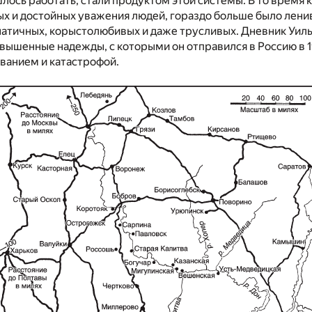
ось работать, стали продуктом этой системы. В то время к
х и достойных уважения людей, гораздо больше было лени
натичных, корыстолюбивых и даже трусливых. Дневник Уил
звышенные надежды, с которыми он отправился в Россию в 19
ванием и катастрофой.