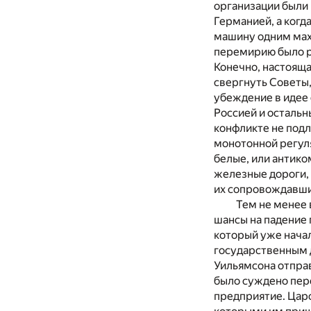
организации были
Германией, а когд
машину одним мах
перемирию было ре
Конечно, настояща
свергнуть Советы,
убеждение в идее 
Россией и осталь
конфликте не подл
монотонной регуля
белые, или антико
железные дороги, 
их сопровождавших,
Тем не менее 
шансы на падение
который уже нача
государственным 
Уильямсона отправ
было суждено пер
предприятие. Царс