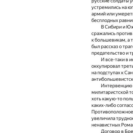
русские солдаты у
устремились на юг
армий или умереть
бесплодных равнин
В Сибири и Ю
сражались против
к большевикам, а 
был рассказ о тра
предательство и т
И все-таки в и
оккупировал треть
на подступах к Сан
антибольшевистски
Интервенцию 
милитаристской то
хоть какую-то пол
каких-либо соглас
Противоположное 
увеличила труднос
ненавистных Рома
Договор в Бре