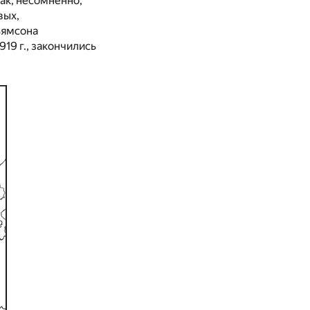
ак, несомненно,
вых,
ьямсона
19 г., закончились