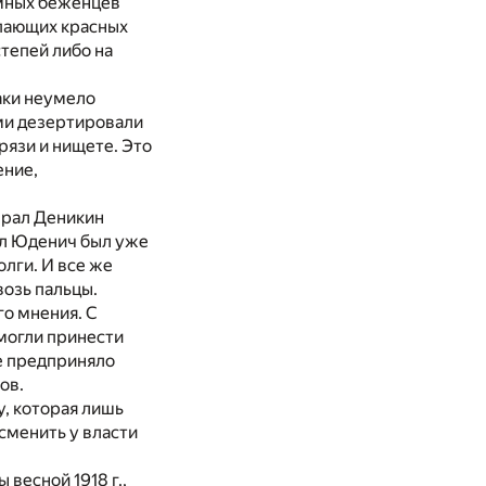
омных беженцев
упающих красных
степей либо на
аки неумело
ми дезертировали
рязи и нищете. Это
ение,
нерал Деникин
ал Юденич был уже
олги. И все же
возь пальцы.
о мнения. С
могли принести
не предприняло
ов.
, которая лишь
сменить у власти
весной 1918 г.,