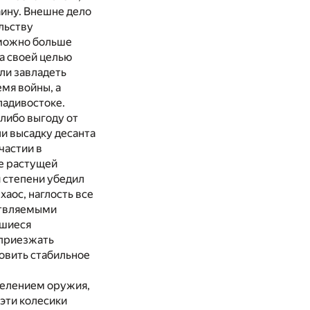
аину. Внешне дело
льству
 можно больше
а своей целью
ли завладеть
мя войны, а
ладивостоке.
либо выгоду от
ли высадку десанта
частии в
е растущей
 степени убедил
хаос, наглость все
ствляемыми
вшиеся
 приезжать
овить стабильное
делением оружия,
 эти колесики