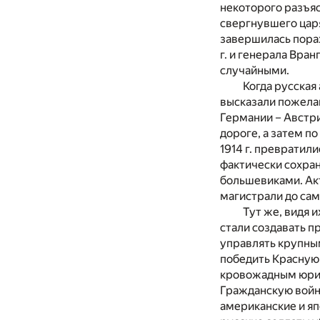
некоторого разъяс
свергнувшего царя
завершилась пора
г. и генерала Вран
случайными.
Когда русская
высказали пожелан
Германии – Австри
дороге, а затем п
1914 г. превратили
фактически сохран
большевиками. Акт
магистрали до сам
Тут же, видя 
стали создавать п
управлять крупны
победить Красную
кровожадным юрис
Гражданскую войну
американские и яп