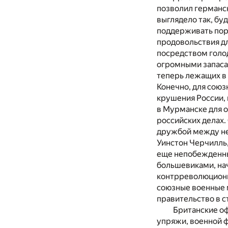
позволил германск
выглядело так, бу
поддерживать поря
продовольствия дл
посредством голод
огромными запаса
теперь лежащих в
Конечно, для союз
крушения России, 
в Мурманске для о
российских делах
дружбой между не
Уинстон Черчилль,
еще непобежденны
большевиками, на
контрреволюционны
союзные военные м
правительство в с
Британские о
упряжи, военной ф