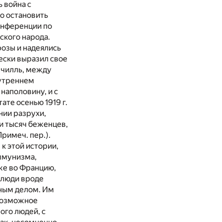
 война с
но остановить
онференции по
ского народа.
розы и надеялись
ески выразил свое
рчилль, между
нутреннем
наполовину, и с
те осенью 1919 г.
нии разрухи,
 и тысяч беженцев,
Примеч. пер.).
 к этой истории,
ммунизма,
же во Францию,
 люди вроде
тным делом. Им
евозможное
ого людей, с