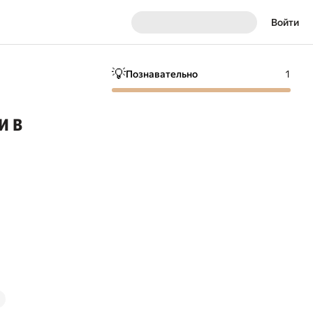
Войти
💡
Познавательно
1
и в