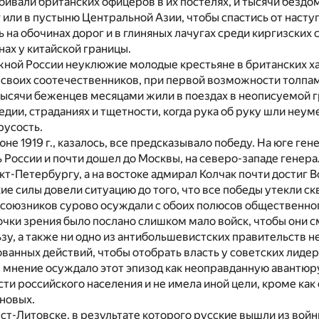
бивали британских офицеров в их постелях, и тысячи безд
 или в пустыню Центральной Азии, чтобы спастись от наст
 на обочинах дорог и в глиняных лачугах среди киргизских 
ах у китайской границы.
жной России неуклюжие молодые крестьяне в британских х
 своих соотечественников, при первой возможности толпа
тысячи беженцев месяцами жили в поездах в неописуемой г
гедии, страданиях и тщетности, когда рука об руку шли неум
русость.
юне 1919 г., казалось, все предсказывало победу. На юге ге
 России и почти дошел до Москвы, на северо-западе генер
кт-Петербургу, а на востоке адмирал Колчак почти достиг В
е силы довели ситуацию до того, что все победы утекли ск
союзников сурово осуждали с обоих полюсов общественног
чки зрения было послано слишком мало войск, чтобы они с
ьзу, а также ни одно из антибольшевистских правительств 
ованных действий, чтобы отобрать власть у советских лидер
мнение осуждало этот эпизод как неоправданную авантюру
ти российского населения и не имела иной цели, кроме как 
новых.
ст-Литовске, в результате которого русские вышли из войны 