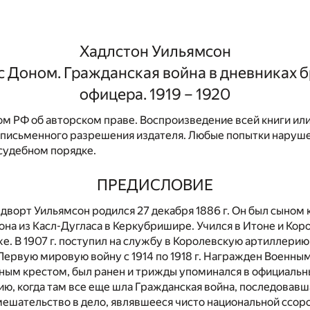
Хадлстон Уильямсон
 Доном. Гражданская война в дневниках 
офицера. 1919 – 1920
м РФ об авторском праве. Воспроизведение всей книги или
 письменного разрешения издателя. Любые попытки наруше
судебном порядке.
ПРЕДИСЛОВИЕ
дворт Уильямсон родился 27 декабря 1886 г. Он был сыном 
на из Касл-Дугласа в Керкубришире. Учился в Итоне и Кор
е. В 1907 г. поступил на службу в Королевскую артиллерию
Первую мировую войну с 1914 по 1918 г. Награжден Военны
ным крестом, был ранен и трижды упоминался в официальн
ию, когда там все еще шла Гражданская война, последовавш
ешательство в дело, являвшееся чисто национальной ссоро