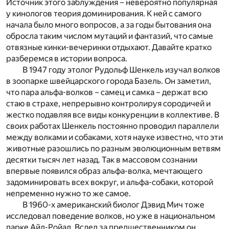
Источник этого заблуждения – невероятно популярная
у кинологов теория доминирования. К ней с самого
начала было много вопросов, а за годы бытования она
обросла таким числом мутаций и фантазий, что самые
отвязные кинки-вечеринки отдыхают. Давайте кратко
разберемся в истории вопроса.
В 1947 году этолог Рудольф Шенкель изучал волков
в зоопарке швейцарского города Базель. Он заметил,
что пара альфа-волков – самец и самка – держат всю
стаю в страхе, непрерывно контролируя сородичей и
жестко подавляя все виды конкуренции в коллективе. В
своих работах Шенкель постоянно проводил параллели
между волками и собаками, хотя науке известно, что эти
животные разошлись по разным эволюционным ветвям
десятки тысяч лет назад. Так в массовом сознании
впервые появился образ альфа-волка, мечтающего
задоминировать всех вокруг, и альфа-собаки, которой
непременно нужно то же самое.
В 1960-х американский биолог Дэвид Мич тоже
исследовал поведение волков, но уже в национальном
парке Айл-Ройал. Вслед за предшественником он