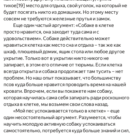
тихое
[19]
место для отдыха, свой уголок, на который не
будет посягать никто из домашних. Но этому месту
совсем не требуются железные прутья и замок.
Еще один частый аргумент: «Собаке в клетке
просто нравится, она заходит туда сама и с
удовольствием». Собаке действительно может
нравиться клетка как место сна и отдыха – так же как
шкаф, плюшевый домик, ящик стола или любое другое
укрытие. Только вот в укрытии никто никого не
запирает, в этом его отличие от тюрьмы. Если клетка
всегда открыта и собака продолжает там тусить – нет
проблем. Но наш опыт показывает, что большинству
псов куда больше нравится проводить время на нашей
кровати. Впрочем, если вы покажете нам собаку,
которая научилась сама себя запирать ради роскошного
отдыха в клетке, мы возьмем свои слова назад.
«Мой пес успокаивается только в клетке» – еще
один несостоятельный аргумент. Разумеется, чтобы
научить молодую активную собаку успокаиваться
самостоятельно, потребуется куда больше знаний и сил,