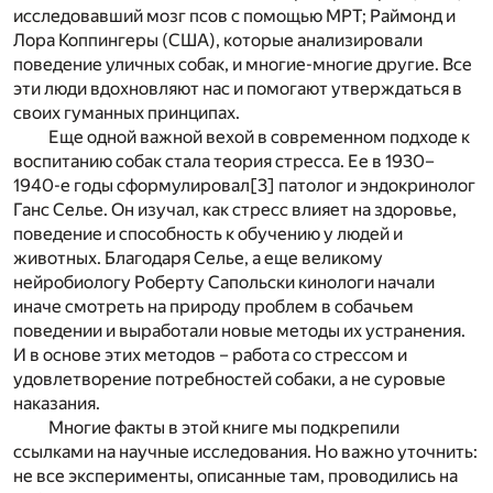
исследовавший мозг псов с помощью МРТ; Раймонд и
Лора Коппингеры (США), которые анализировали
поведение уличных собак, и многие-многие другие. Все
эти люди вдохновляют нас и помогают утверждаться в
своих гуманных принципах.
Еще одной важной вехой в современном подходе к
воспитанию собак стала теория стресса. Ее в 1930–
1940-е годы сформулировал
[3]
патолог и эндокринолог
Ганс Селье. Он изучал, как стресс влияет на здоровье,
поведение и способность к обучению у людей и
животных. Благодаря Селье, а еще великому
нейробиологу Роберту Сапольски кинологи начали
иначе смотреть на природу проблем в собачьем
поведении и выработали новые методы их устранения.
И в основе этих методов – работа со стрессом и
удовлетворение потребностей собаки, а не суровые
наказания.
Многие факты в этой книге мы подкрепили
ссылками на научные исследования. Но важно уточнить:
не все эксперименты, описанные там, проводились на