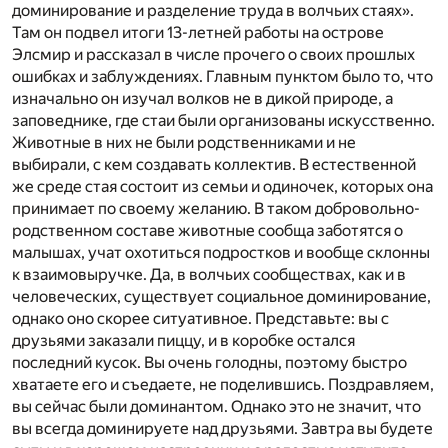
доминирование и разделение труда в волчьих стаях».
Там он подвел итоги 13-летней работы на острове
Элсмир и рассказал в числе прочего о своих прошлых
ошибках и заблуждениях. Главным пунктом было то, что
изначально он изучал волков не в дикой природе, а
заповеднике, где стаи были организованы искусственно.
Животные в них не были родственниками и не
выбирали, с кем создавать коллектив. В естественной
же среде стая состоит из семьи и одиночек, которых она
принимает по своему желанию. В таком добровольно-
родственном составе животные сообща заботятся о
малышах, учат охотиться подростков и вообще склонны
к взаимовыручке. Да, в волчьих сообществах, как и в
человеческих, существует социальное доминирование,
однако оно скорее ситуативное. Представьте: вы с
друзьями заказали пиццу, и в коробке остался
последний кусок. Вы очень голодны, поэтому быстро
хватаете его и съедаете, не поделившись. Поздравляем,
вы сейчас были доминантом. Однако это не значит, что
вы всегда доминируете над друзьями. Завтра вы будете