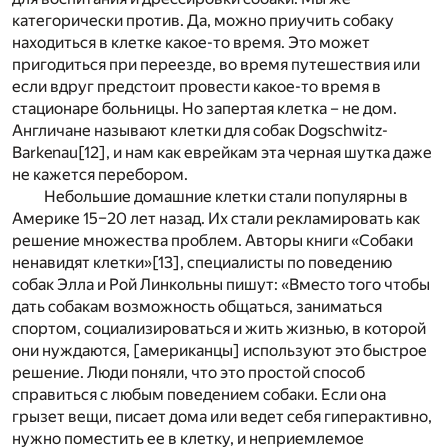
категорически против. Да, можно приучить собаку
находиться в клетке какое-то время. Это может
пригодиться при переезде, во время путешествия или
если вдруг предстоит провести какое-то время в
стационаре больницы. Но запертая клетка – не дом.
Англичане называют клетки для собак Dogschwitz-
Barkenau
[12]
, и нам как еврейкам эта черная шутка даже
не кажется перебором.
Небольшие домашние клетки стали популярны в
Америке 15–20 лет назад. Их стали рекламировать как
решение множества проблем. Авторы книги «Собаки
ненавидят клетки»
[13]
, специалисты по поведению
собак Элла и Рой Линкольны пишут: «Вместо того чтобы
дать собакам возможность общаться, заниматься
спортом, социализироваться и жить жизнью, в которой
они нуждаются, [американцы] используют это быстрое
решение. Люди поняли, что это простой способ
справиться с любым поведением собаки. Если она
грызет вещи, писает дома или ведет себя гиперактивно,
нужно поместить ее в клетку, и неприемлемое