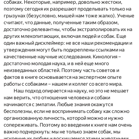
собаках. Некоторые, например, довольно жестоки,
поэтому сегодня их разрешают проделывать только на
грызунах (безусловно, мышей нам тоже жалко). Ученые
считают, что данные, полученные таким образом,
достаточно релевантны, чтобы экстраполировать их на
других млекопитающих, включая людей и собак. Еще
один важный дисклеймер: не все наши рекомендации и
утверждения могут быть подкреплены ссылками на
качественные научные исследования. Кинология –
достаточно молодая наука, и в ней еще много
неизведанных областей. Поэтому часть советов и
фактов в книге основывается на экспертном опыте
работы с собаками – нашем и коллег со всего мира.
Наш подход опирается на науку, но это не мешает
нам верить, что отношения человека и собаки
начинаются с эмпатии. Любые знания окажутся
бесполезны, если не воспринимать собаку как сложно
организованную личность, которой можно и нужно
сопереживать. Поэтому во введении к книге нам очень
важно подчеркнуть: мы не только знаем собак, мы
искренне их любим и восхищаемся этими животными.