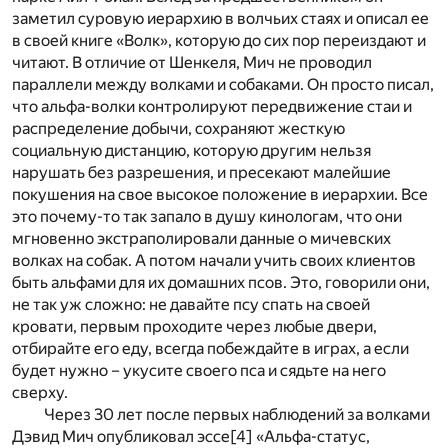
заметил суровую иерархию в волчьих стаях и описал ее
в своей книге «Волк», которую до сих пор переиздают и
читают. В отличие от Шенкеля, Мич не проводил
параллели между волками и собаками. Он просто писал,
что альфа-волки контролируют передвижение стаи и
распределение добычи, сохраняют жесткую
социальную дистанцию, которую другим нельзя
нарушать без разрешения, и пресекают малейшие
покушения на свое высокое положение в иерархии. Все
это почему-то так запало в душу кинологам, что они
мгновенно экстраполировали данные о мичевских
волках на собак. А потом начали учить своих клиентов
быть альфами для их домашних псов. Это, говорили они,
не так уж сложно: не давайте псу спать на своей
кровати, первым проходите через любые двери,
отбирайте его еду, всегда побеждайте в играх, а если
будет нужно – укусите своего пса и сядьте на него
сверху.
Через 30 лет после первых наблюдений за волками
Дэвид Мич опубликовал эссе
[4]
«Альфа-статус,