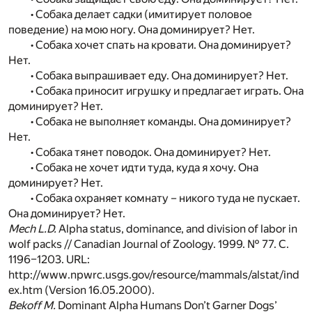
• Собака делает садки (имитирует половое
поведение) на мою ногу. Она доминирует? Нет.
• Собака хочет спать на кровати. Она доминирует?
Нет.
• Собака выпрашивает еду. Она доминирует? Нет.
• Собака приносит игрушку и предлагает играть. Она
доминирует? Нет.
• Собака не выполняет команды. Она доминирует?
Нет.
• Собака тянет поводок. Она доминирует? Нет.
• Собака не хочет идти туда, куда я хочу. Она
доминирует? Нет.
• Собака охраняет комнату – никого туда не пускает.
Она доминирует? Нет.
Mech L.D.
Alpha status, dominance, and division of labor in
wolf packs // Canadian Journal of Zoology. 1999. № 77. С.
1196–1203. URL:
http://www.npwrc.usgs.gov/resource/mammals/alstat/ind
ex.htm (Version 16.05.2000).
Bekoff M.
Dominant Alpha Humans Don’t Garner Dogs’