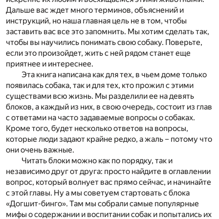
Дальше вас ждет много терминов, объяснений и
инструкций, но наша главная цель не в том, чтобы
заставить вас все это запомнить. Мы хотим сделать так,
чтобы вы научились понимать свою собаку. Поверьте,
если это произойдет, жить с ней рядом станет еще
приятнее и интереснее.
Эта книга написана как для тех, в чьем доме только
появилась собака, так и для тех, кто прожил с этими
существами всю жизнь. Мы разделили ее на девять
блоков, а каждый из них, в свою очередь, состоит из глав
с ответами на часто задаваемые вопросы о собаках.
Кроме того, будет несколько ответов на вопросы,
которые люди задают крайне редко, а жаль – потому что
они очень важные.
Читать блоки можно как по порядку, так и
независимо друг от друга: просто найдите в оглавлении
вопрос, который волнует вас прямо сейчас, и начинайте
с этой главы. Ну а мы советуем стартовать с блока
«Догшит-бинго». Там мы собрали самые популярные
мифы о содержании и воспитании собак и попытались их