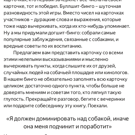
карточке, тот и победил. Буллшит-бинго – шуточная
разновидность этой игры. Вместо чисел на карточках
участников – дурацкие слова и выражения, которые
тоже надо вычеркивать, когда их кто-нибудь упоминает.
Ну а мы придумали догшит-бинго: собрали самые
популярные заблуждения, связанные с собаками, и
вредные советы по их воспитанию.
Предлагаем вам представить карточку со всеми
этими нелепыми высказываниями и мысленно
вычеркивать пункты, когда слышите их от друзей,
случайных людей на собачьей площадке или кинологов.
В нашем бинго не обязательно заполнять всю карточку
целиком: достаточно одного пункта, чтобы больше не
доверять мнениям и советам того, кто ляпнул такую
глупость. Прекращайте разговор, бегите с вечеринки
или подарите собеседнику эту книгу. Поехали.
«Я должен доминировать над собакой, иначе
она меня подчинит и поработит»