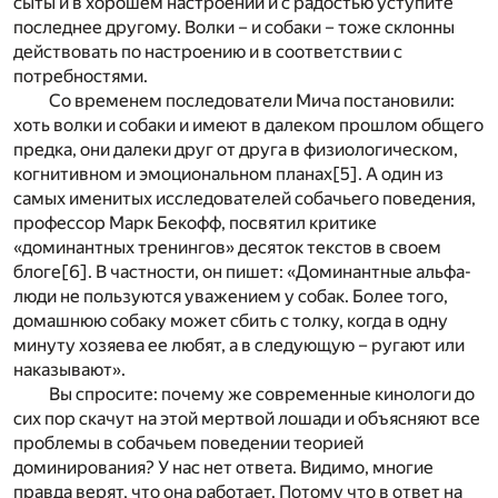
сыты и в хорошем настроении и с радостью уступите
последнее другому. Волки – и собаки – тоже склонны
действовать по настроению и в соответствии с
потребностями.
Со временем последователи Мича постановили:
хоть волки и собаки и имеют в далеком прошлом общего
предка, они далеки друг от друга в физиологическом,
когнитивном и эмоциональном планах
[5]
. А один из
самых именитых исследователей собачьего поведения,
профессор Марк Бекофф, посвятил критике
«доминантных тренингов» десяток текстов в своем
блоге
[6]
. В частности, он пишет: «Доминантные альфа-
люди не пользуются уважением у собак. Более того,
домашнюю собаку может сбить с толку, когда в одну
минуту хозяева ее любят, а в следующую – ругают или
наказывают».
Вы спросите: почему же современные кинологи до
сих пор скачут на этой мертвой лошади и объясняют все
проблемы в собачьем поведении теорией
доминирования? У нас нет ответа. Видимо, многие
правда верят, что она работает. Потому что в ответ на