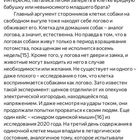
Интересно, пытались ли они запереть в клетке вредную
бабушку или невыносимого младшего брата?
Главный аргумент сторонников клетки: собаки на
свободном выгуле тоже находят себе логово и
обживают его. Клетка для домашних собак – аналог
логова, а значит, естественна. Но правда в том, что в
логовах собаки живут только в период взращивания
потомства, пока щенкам не исполнится восемь
недель
[15]
. Кроме того, у логова нет двери и замка, и
животные могут выходить из него в случае
необходимости или желания. Не существует ни одного –
даже плохого – исследования о том, что клетка
воспринимается собаками как логово. Зато известен
такой эксперимент: щенков отделили от их опекунов
электрической изгородью, находящейся под
напряжением. И даже несмотря на удары током, они
продолжали попытки прорваться к своим людям. Еще
один кейс – «синдром одинокой мыши»
[16]
из
исследования 2020 года. На третий день содержания в
одиночной клетке мыши впадали в летаргическое
состояние, аналогичное тому, которое испытывали