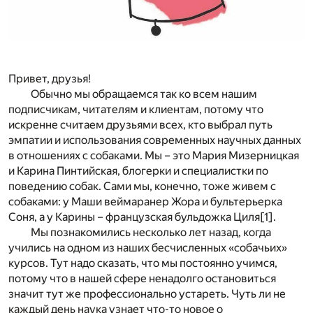
Привет, друзья!
Обычно мы обращаемся так ко всем нашим
подписчикам, читателям и клиентам, потому что
искренне считаем друзьями всех, кто выбрал путь
эмпатии и использования современных научных данных
в отношениях с собаками. Мы – это Мария Мизерницкая
и Карина Пинтийская, блогерки и специалистки по
поведению собак. Сами мы, конечно, тоже живем с
собаками: у Маши веймаранер Жора и бультерьерка
Соня, а у Карины – французская бульдожка Циля
[1]
.
Мы познакомились несколько лет назад, когда
учились на одном из наших бесчисленных «собачьих»
курсов. Тут надо сказать, что мы постоянно учимся,
потому что в нашей сфере ненадолго остановиться
значит тут же профессионально устареть. Чуть ли не
каждый день наука узнает что-то новое о