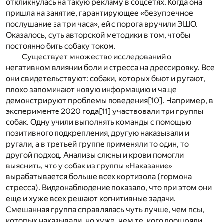
откликнулась на такую рекламу в соцсетях. Когда она
пришла на занятие, гарантирующее «безупречное
послушание за три часа», ей с порога вручили ЭШО.
Оказалось, суть авторской методики в том, чтобы
постоянно бить собаку током.
Существует множество исследований о
негативном влиянии боли и стресса на дрессировку. Все
они свидетельствуют: собаки, которых бьют и ругают,
плохо запоминают новую информацию и чаще
демонстрируют проблемы поведения
[10]
. Например, в
эксперименте 2020 года
[11]
участвовали три группы
собак. Одну учили выполнять команды с помощью
позитивного подкрепления, другую наказывали и
ругали, а в третьей группе применяли то один, то
другой подход. Анализы слюны и крови помогли
выяснить, что у собак из группы «Наказание»
вырабатывается больше всех кортизола (гормона
стресса). Видеонаблюдение показало, что при этом они
еще и хуже всех решают когнитивные задачи.
Смешанная группа справлялась чуть лучше, чем псы,
которых наказывали, но хуже, чем те, кого поощряли