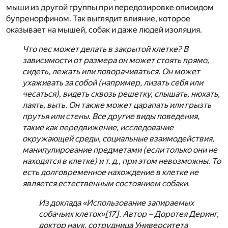
мыши из другой группы при передозировке опиоидом
бупренорфином. Так выглядит влияние, которое
оказывает на мышей, собак и даже людей изоляция.
Что пес может делать в закрытой клетке? В
зависимости от размера он может стоять прямо,
сидеть, лежать или поворачиваться. Он может
ухаживать за собой (например, лизать себя или
чесаться), видеть сквозь решетку, слышать, нюхать,
лаять, выть. Он также может царапать или грызть
прутья или стены. Все другие виды поведения,
такие как передвижение, исследование
окружающей среды, социальные взаимодействия,
манипулирование предметами (если только они не
находятся в клетке) и т. д., при этом невозможны. То
есть долговременное нахождение в клетке не
является естественным состоянием собаки.
Из доклада «Использование запираемых
собачьих клеток»
[17]
. Автор – Доротея Деринг,
доктор наук, сотрудница Университета