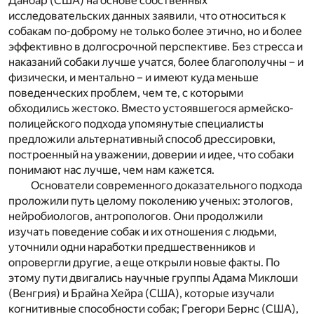
Данбар (США) на основе собственных
исследовательских данных заявили, что относиться к
собакам по-доброму не только более этично, но и более
эффективно в долгосрочной перспективе. Без стресса и
наказаний собаки лучше учатся, более благополучны – и
физически, и ментально – и имеют куда меньше
поведенческих проблем, чем те, с которыми
обходились жестоко. Вместо устоявшегося армейско-
полицейского подхода упомянутые специалисты
предложили альтернативный способ дрессировки,
построенный на уважении, доверии и идее, что собаки
понимают нас лучше, чем нам кажется.
Основатели современного доказательного подхода
проложили путь целому поколению ученых: этологов,
нейробиологов, антропологов. Они продолжили
изучать поведение собак и их отношения с людьми,
уточнили одни наработки предшественников и
опровергли другие, а еще открыли новые факты. По
этому пути двигались научные группы Адама Миклоши
(Венгрия) и Брайна Хейра (США), которые изучали
когнитивные способности собак; Грегори Бернс (США),