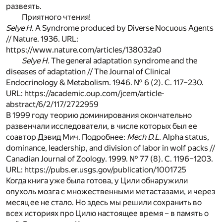
развеять.
Приятного чтения!
Selye H.
A Syndrome produced by Diverse Nocuous Agents
// Nature. 1936. URL:
https://www.nature.com/articles/138032a0
Selye H.
The general adaptation syndrome and the
diseases of adaptation // The Journal of Clinical
Endocrinology & Metabolism. 1946. № 6 (2). С. 117–230.
URL: https://academic.oup.com/jcem/article-
abstract/6/2/117/2722959
В 1999 году теорию доминирования окончательно
развенчали исследователи, в числе которых был ее
соавтор Дэвид Мич. Подробнее:
Mech D.L.
Alpha status,
dominance, leadership, and division of labor in wolf packs //
Canadian Journal of Zoology. 1999. № 77 (8). С. 1196–1203.
URL: https://pubs.er.usgs.gov/publication/1001725
Когда книга уже была готова, у Цили обнаружили
опухоль мозга с множественными метастазами, и через
месяц ее не стало. Но здесь мы решили сохранить во
всех историях про Цилю настоящее время – в память о