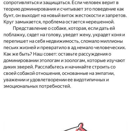
сопротивляться и защищаться. Если человек верит в
теорию доминирования и считывает это поведение как
бунт, он выходит на новый виток жестокости и запретов.
Круг замыкается, проблема остается нерешенной.
Представление о собаке, которая, если дать ей
поблажку, сядет на голову, уведет жену, украдет коня и
перепишет на себя недвижимость, сломало миллионы
песьих жизней и превратило в ад немало человеческих.
Как же быть? Наш совет: оставьте рассуждения о
доминировании этологам и зоологам, которые изучают
диких зверей. Расслабьтесь и начинайте строить со
своей собакой отношения, основанные на эмпатии,
уважении и удовлетворении ее видотипичных и
эмоциональных потребностей.