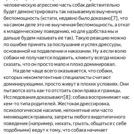
человеческую агрессию часть собак действительно
будет демонстрировать так называемую выученную
беспомощность (кстати, недавно было доказано
[7]
, что
на самом деле это не выученная беспомощность, а откат
к младенческому поведению, но для удобства мы и
дальше будем называть ее так). Такую реакцию можно
по ошибке принять за послушание и успех дрессуры,
основанной на подавлении и наказании. Ну а если волю
собаки не получается подавить, клиенту всегда можно
сказать, что он просто мало и плохо доминировал.
На деле чаще всего оказывается, что собаки,
которых некомпетентные специалисты считают
доминирующими, просто живут в плохих условиях. Они
пытаются хоть как-то отстоять свои права и границы.
Исследования доказывают
[8]
: собака воспринимает нас
кем-то типа родителей. Жестокая дрессировка,
психологическое насилие, непонятные или часто
меняющиеся правила, запреты любого видотипичного
поведения (например, нюхать, грызть, общаться с себе
подобными) ведут к тому, что собака начинает