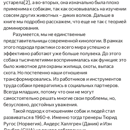
устарела
[2]
, а во-вторых, она изначально была плохо
применима к собакам, так как основывалась на изучении
совсем других животных – диких волков. Дальше в
книге мы подробно расскажем, что еще не так с теорией
доминирования.
Разумеется, мы не единственные
представительницы современной кинологии. В рамках
этого подхода практики со всего мира успешно и
эффективно работают уже больше полувека. До этого
собака тысячелетиями воспринималась как функция: это
было животное для охраны жилища, охоты, выпаса
скота. Но постепенно наши отношения
трансформировались. Из работников и инструментов
труда собаки превратились в социальных партнеров.
Всегда младших, потому что они не могут
самостоятельно решать многие свои проблемы, но,
безусловно, достойных уважения.
Такой подход к отношениям собак и людей стал
развиваться в 1960-е. Именно тогда тренеры Тюрид
Ругос (Норвегия), Андерс Халлгрен (Дания) и Иэн