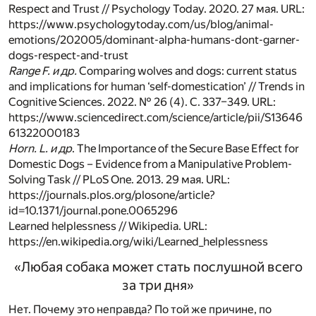
Respect and Trust // Psychology Today. 2020. 27 мая. URL:
https://www.psychologytoday.com/us/blog/animal-
emotions/202005/dominant-alpha-humans-dont-garner-
dogs-respect-and-trust
Range F. и др.
Comparing wolves and dogs: current status
and implications for human ‘self-domestication’ // Trends in
Cognitive Sciences. 2022. № 26 (4). С. 337–349. URL:
https://www.sciencedirect.com/science/article/pii/S13646
61322000183
Horn. L. и др
. The Importance of the Secure Base Effect for
Domestic Dogs – Evidence from a Manipulative Problem-
Solving Task // PLoS One. 2013. 29 мая. URL:
https://journals.plos.org/plosone/article?
id=10.1371/journal.pone.0065296
Learned helplessness // Wikipedia. URL:
https://en.wikipedia.org/wiki/Learned_helplessness
«Любая собака может стать послушной всего
за три дня»
Нет. Почему это неправда? По той же причине, по