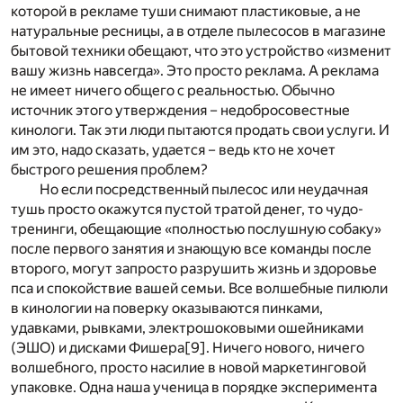
которой в рекламе туши снимают пластиковые, а не
натуральные ресницы, а в отделе пылесосов в магазине
бытовой техники обещают, что это устройство «изменит
вашу жизнь навсегда». Это просто реклама. А реклама
не имеет ничего общего с реальностью. Обычно
источник этого утверждения – недобросовестные
кинологи. Так эти люди пытаются продать свои услуги. И
им это, надо сказать, удается – ведь кто не хочет
быстрого решения проблем?
Но если посредственный пылесос или неудачная
тушь просто окажутся пустой тратой денег, то чудо-
тренинги, обещающие «полностью послушную собаку»
после первого занятия и знающую все команды после
второго, могут запросто разрушить жизнь и здоровье
пса и спокойствие вашей семьи. Все волшебные пилюли
в кинологии на поверку оказываются пинками,
удавками, рывками, электрошоковыми ошейниками
(ЭШО) и дисками Фишера
[9]
. Ничего нового, ничего
волшебного, просто насилие в новой маркетинговой
упаковке. Одна наша ученица в порядке эксперимента