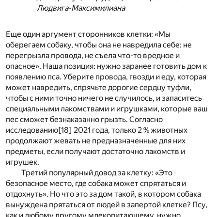
Людвига-Максимилиана
Еще один аргумент сторонников клетки: «Мы
оберегаем собаку, чтобы она не навредила себе: не
перегрызла провода, не съела что-то вредное и
опасное». Наша позиция: нужно заранее готовить дом к
появлению пса. Уберите провода, гвозди и еду, которая
может навредить, спрячьте дорогие сердцу туфли,
чтобы с ними точно ничего не случилось, и запаситесь
специальными лакомствами и игрушками, которые ваш
пес сможет безнаказанно грызть. Согласно
исследованию
[18]
2021 года, только 2 % животных
продолжают жевать не предназначенные для них
предметы, если получают достаточно лакомств и
игрушек.
Третий популярный довод за клетку: «Это
безопасное место, где собака может спрятаться и
отдохнуть». Но что это за дом такой, в котором собака
вынуждена прятаться от людей в запертой клетке? Псу,
как и любому другому млекопитающему, нужно