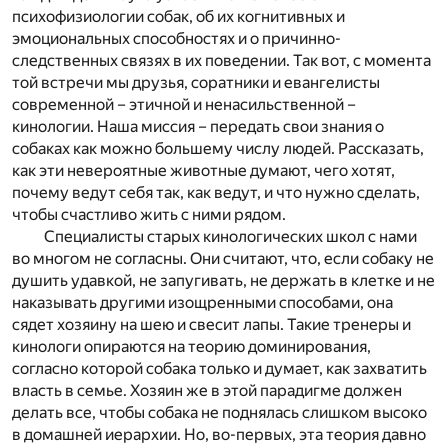
психофизиологии собак, об их когнитивных и
эмоциональных способностях и о причинно-
следственных связях в их поведении. Так вот, с момента
той встречи мы друзья, соратники и евангелисты
современной – этичной и ненасильственной –
кинологии. Наша миссия – передать свои знания о
собаках как можно большему числу людей. Рассказать,
как эти невероятные животные думают, чего хотят,
почему ведут себя так, как ведут, и что нужно сделать,
чтобы счастливо жить с ними рядом.
Специалисты старых кинологических школ с нами
во многом не согласны. Они считают, что, если собаку не
душить удавкой, не запугивать, не держать в клетке и не
наказывать другими изощренными способами, она
сядет хозяину на шею и свесит лапы. Такие тренеры и
кинологи опираются на теорию доминирования,
согласно которой собака только и думает, как захватить
власть в семье. Хозяин же в этой парадигме должен
делать все, чтобы собака не поднялась слишком высоко
в домашней иерархии. Но, во-первых, эта теория давно