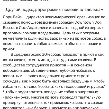
Другой подход: программы помощи владельцам
Лори Вайз — директор некоммерческой организации по
оказанию помощи бездомным собакам Downtown Dog
Rescue в Лос-Анджелесе и зачинатель одной из первых
программ помощи владельцам. Цель этих программ —
не увеличить количество забранных из приютов собак, а
помочь сохранить собак в семье
, чтобы те не попали в
приют.
В среднем около 30% собак попадают в приюты как
«отказники», то есть их отдают туда сами хозяева. В
сообществе сотрудников приютов — в основном
добровольцев, объединенных глубокой любовью к
животным, — таких владельцев принято строго
осуждать: как можно быть настолько бездушным, чтобы
избавиться от своей собаки, как от надоевшей игрушки?
Чтобы предотвратить попадание собак в очередные
«плохие» руки, многие приюты проводят тщательную
проверку потенциальных приемных хозяев, что создает
дополнительные барьеры, несмотря на хроническое