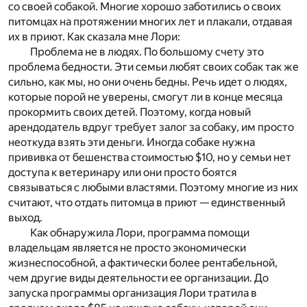
со своей собакой. Многие хорошо заботились о своих
питомцах на протяжении многих лет и плакали, отдавая
их в приют. Как сказала мне Лори:
Проблема не в людях. По большому счету это
проблема бедности. Эти семьи любят своих собак так же
сильно, как мы, но они очень бедны. Речь идет о людях,
которые порой не уверены, смогут ли в конце месяца
прокормить своих детей. Поэтому, когда новый
арендодатель вдруг требует залог за собаку, им просто
неоткуда взять эти деньги. Иногда собаке нужна
прививка от бешенства стоимостью $10, но у семьи нет
доступа к ветеринару или они просто боятся
связываться с любыми властями. Поэтому многие из них
считают, что отдать питомца в приют — единственный
выход.
Как обнаружила Лори, программа помощи
владельцам является не просто экономически
жизнеспособной, а фактически более рентабельной,
чем другие виды деятельности ее
организации
. До
запуска программы организация Лори тратила в