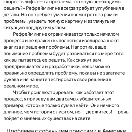
скорость лифта — та проблема, которую
необходимо
решить?»
Рефрейминг не всегда требует углубления в
детали. Но он требует умения посмотреть за рамки
проблемы, увидеть полную картину и взглянуть на
ситуацию под другим углом.
Рефрейминг не ограничивается только началом
процесса и не должен выполняться изолированно от
анализа и решения проблемы. Напротив, ваше
понимание проблемы будет развиваться по мере того,
как вы пытаетесь ее решить. Как скажут вам
предприниматели и разработчики, невозможно
правильно определить проблему, пока вы не закатаете
рукава и не начнете тестировать свои решения в
реальном мире.
Чтобы проиллюстрировать, как работает этот
процесс, я приведу вам два самых убедительных
примера, которые только сумел найти. Они немного
длиннее, чем история с лифтом, но — держитесь! — речь
пойдет о милейших существах на свете.
Проблема с собачьими приютами в Америке