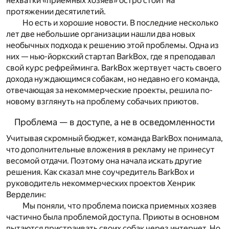
нехватки «приемных хозяев» остро стоит на
протяжении десятилетий.
Но есть и хорошие новости. В последние несколько
лет две небольшие организации нашли два новых
необычных подхода к решению этой проблемы. Одна из
них — нью-йоркский стартап BarkBox, где я преподавал
свой курс рефрейминга. BarkBox жертвует часть своего
дохода нуждающимся собакам, но недавно его команда,
отвечающая за некоммерческие проекты, решила по-
новому взглянуть на проблему собачьих приютов.
Проблема — в доступе, а не в осведомленности
Учитывая скромный бюджет, команда BarkBox понимала,
что дополнительные вложения в рекламу не принесут
весомой отдачи. Поэтому она начала искать другие
решения. Как сказал мне соучредитель BarkBox и
руководитель некоммерческих проектов Хенрик
Верделин:
Мы поняли, что проблема поиска приемных хозяев
частично была проблемой
доступа
. Приюты в основном
пытаются пристраивать своих собак через интернет. Но