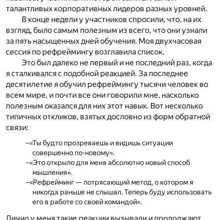
талантливых корпоративных лидеров разных уровней.
В конце недели у участников спросили, что, на их
взгляд, было самым полезным из всего, что они узнали
за пять насыщенных дней обучения. Моя двухчасовая
сессия по рефреймингу возглавила список.
Это был далеко не первый и не последний раз, когда
я сталкивался с подобной реакцией. За последнее
десятилетие я обучил рефреймингу тысячи человек во
всем мире, и почти все они говорили мне, насколько
полезным оказался для них этот навык. Вот несколько
типичных откликов, взятых дословно из форм обратной
связи:
«Ты будто прозреваешь и видишь ситуации
совершенно по-новому».
«Это открыло для меня абсолютно новый способ
мышления».
«Рефрейминг — потрясающий метод, о котором я
никогда раньше не слышал. Теперь буду использовать
его в работе со своей командой».
Лично у меня такие реакции вызывали и продолжают