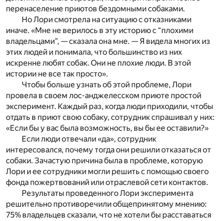
перенаселение приютов бездомными собаками.
Но Лори смотрела на ситуацию с отказниками
иначе. «Мне не верилось в эту историю с “плохими
владельцами”, — сказала она мне. — Я видела многих из
этих людей и понимала, что большинство из них
искренне любят собак. Они не плохие люди. В этой
истории не все так просто».
Чтобы больше узнать об этой проблеме, Лори
провела в своем лос-анджелесском приюте простой
эксперимент. Каждый раз, когда люди приходили, чтобы
отдать в приют свою собаку, сотрудник спрашивал у них:
«Если бы у вас была возможность, вы бы ее оставили?»
Если люди отвечали «да», сотрудник
интересовался, почему тогда они решили отказаться от
собаки. Зачастую причина была в проблеме, которую
Лори и ее сотрудники могли решить с помощью своего
фонда пожертвований или отраслевой сети контактов.
Результаты проведенного Лори эксперимента
решительно противоречили общепринятому мнению:
75% владельцев сказали, что не хотели бы расставаться