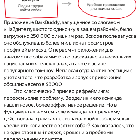
Приложение BarkBuddy, запущенное со слоганом
«Найдите пушистого одиночку в вашем районе!», было
загружено 250 000 с лишним раз. Вскоре после запуска
оно обслуживало более миллиона просмотров
профилей в месяц. О первом «приложении для
знакомств с собаками» было рассказано на нескольких
национальных телеканалах, а также в эфире
популярного ток-шоу. Неплохая отдача от инвестиции с
учетом того, что разработка и запуск приложения
обошлись всего в $8000.
Это классический пример рефрейминга:
переосмыслив проблему, Верделин и его команда
нашли новое, более эффективное решение. Но в
фундаментальном смысле команда по-прежнему
действовала
в рамках первоначальной проблемы
: как
увеличить количество взятых собак? Как оказалось, это
не единственный подход к решению проблемы
переполненных приютов.