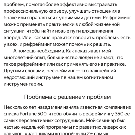
проблем, помогая более эффективно выстраивать
профессиональную карьеру, улучшать отношения в
браке или справляться с упрямыми детьми. Рефрейминг
можно применять практически в любой жизненной
ситуации, чтобы найти новые пути для движения
вперед. Или, как мне нравится говорить:
проблемы есть
у всех, и рефрейминг
может помочь их решить.
А помощь необходима. Как показывает мой
многолетний опыт, большинство людей не знают, что
такое рефрейминг или как применять его на практике.
Другими словами, рефрейминг — это важнейший
недостающий инструмент в нашем когнитивном
инструментарии.
Проблема с решением проблем
Несколько лет назад меня наняла известная компания из
списка
Fortune 500
, чтобы обучить рефреймингу 350 ее
самых перспективных сотрудников. Мой семинар был
частью недельной программы по развитию лидерских
навыков, участниками которой были 2% самых