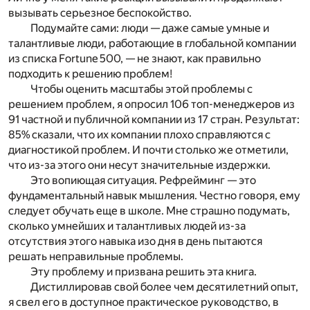
вызывать серьезное беспокойство.
Подумайте сами: люди — даже самые умные и
талантливые люди, работающие в глобальной компании
из списка
Fortune 500
, —
не знают, как правильно
подходить к решению проблем!
Чтобы оценить масштабы этой проблемы с
решением проблем, я опросил 106 топ-менеджеров из
91 частной и публичной компании из 17 стран. Результат:
85% сказали, что их компании плохо справляются с
диагностикой проблем.
И почти столько же отметили,
что из-за этого они несут значительные издержки.
Это вопиющая ситуация. Рефрейминг — это
фундаментальный навык мышления. Честно говоря, ему
следует обучать еще в школе. Мне страшно подумать,
сколько умнейших и талантливых людей из-за
отсутствия этого навыка изо дня в день пытаются
решать неправильные проблемы.
Эту проблему и призвана решить эта книга.
Дистиллировав свой более чем десятилетний опыт,
я свел его в доступное практическое руководство, в