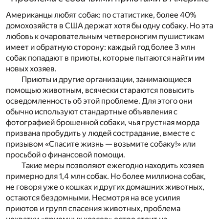
Американцы любят собак: по статистике, более 40%
домохозяйств в США держат хотя бы одну собаку. Но эта
любовь к очаровательным четвероногим пушистикам
имеет и обратную сторону: каждый год более 3 млн
собак попадают в приюты, которые пытаются найти им
новых хозяев.
Приюты и другие организации, занимающиеся
помощью животным, всячески стараются повысить
осведомленность об этой проблеме. Для этого они
обычно используют стандартные объявления с
фотографией брошенной собаки, чья грустная морда
призвана пробудить у людей сострадание, вместе с
призывом «Спасите жизнь — возьмите собаку!» или
просьбой о финансовой помощи.
Такие меры позволяют ежегодно находить хозяев
примерно для 1,4 млн собак. Но более миллиона собак,
не говоря уже о кошках и других домашних животных,
остаются бездомными. Несмотря на все усилия
приютов и групп спасения животных, проблема