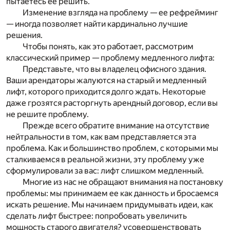
пытаетесь ее
решить.
Изменение взгляда на проблему — ее рефрейминг
— иногда позволяет
найти кардинально лучшие
решения.
Чтобы понять, как это работает, рассмотрим
классический пример — проблему медленного лифта:
Представьте, что вы владелец офисного
здания.
Ваши арендаторы жалуются на старый и медленный
лифт, которого
приходится долго ждать. Некоторые
даже грозятся расторгнуть арендный договор, если
вы
не решите проблему.
Прежде всего обратите внимание на отсутствие
нейтральности в том, как вам представляется эта
проблема. Как и большинство проблем, с которыми мы
сталкиваемся в реальной жизни, эту проблему уже
сформулировали за вас:
лифт слишком медленный
.
Многие из нас не обращают внимания на постановку
проблемы: мы принимаем ее как данность и бросаемся
искать решение. Мы начинаем придумывать идеи, как
сделать лифт быстрее: попробовать увеличить
мощность старого двигателя? усовершенствовать