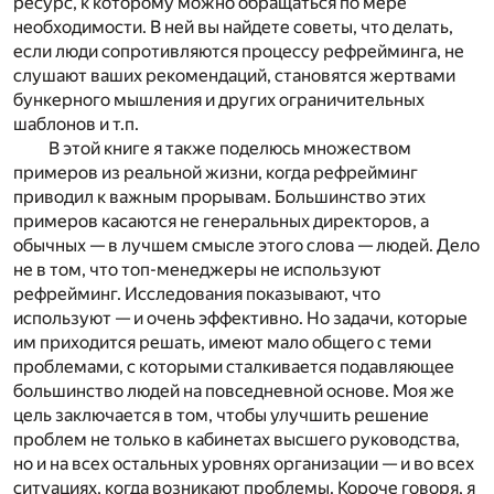
ресурс, к которому можно обращаться по мере
необходимости. В ней вы найдете советы, что делать,
если люди сопротивляются процессу рефрейминга, не
слушают ваших рекомендаций, становятся жертвами
бункерного мышления и других ограничительных
шаблонов и т.п.
В этой книге я также поделюсь множеством
примеров из реальной жизни, когда рефрейминг
приводил к важным прорывам. Большинство этих
примеров касаются не генеральных директоров, а
обычных — в лучшем смысле этого слова — людей. Дело
не в том, что топ-менеджеры не используют
рефрейминг. Исследования показывают, что
используют — и очень эффективно. Но задачи, которые
им приходится решать, имеют мало общего с теми
проблемами, с которыми сталкивается подавляющее
большинство людей на повседневной основе. Моя же
цель заключается в том, чтобы улучшить решение
проблем не только в кабинетах высшего руководства,
но и на всех остальных уровнях организации — и во всех
ситуациях, когда возникают проблемы. Короче говоря, я