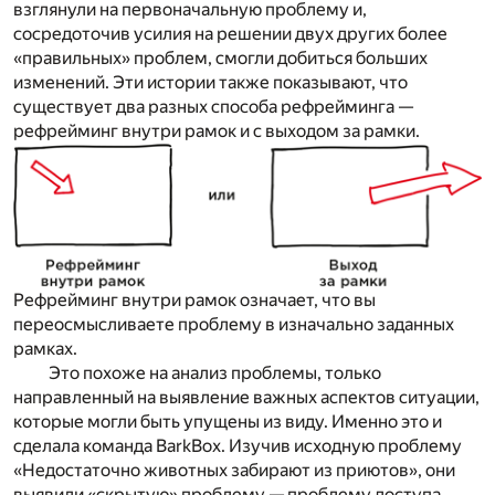
взглянули на первоначальную проблему и,
сосредоточив усилия на решении двух других более
«правильных» проблем, смогли добиться больших
изменений. Эти истории также показывают, что
существует два разных способа рефрейминга —
рефрейминг
внутри рамок
и
с выходом за рамки
.
Рефрейминг внутри рамок означает, что
вы
переосмысливаете проблему в изначально заданных
рамках.
Это похоже на анализ проблемы, только
направленный на выявление важных аспектов ситуации,
которые могли быть упущены из виду. Именно это и
сделала команда BarkBox. Изучив исходную проблему
«Недостаточно животных забирают из приютов», они
выявили «скрытую» проблему — проблему доступа.