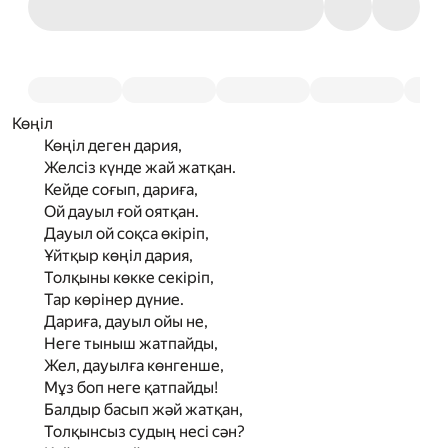
Көңіл
Көңіл деген дария,
Желсіз күнде жай жатқан.
Кейде соғып, дариға,
Ой дауыл ғой оятқан.
Дауыл ой соқса өкіріп,
Ұйтқыр көңіл дария,
Толқыны көкке секіріп,
Тар көрінер дүние.
Дариға, дауыл ойы не,
Неге тыныш жатпайды,
Жел, дауылға көнгенше,
Мұз боп неге қатпайды!
Балдыр басып жәй жатқан,
Толқынсыз судың несі сән?