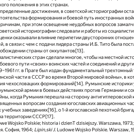
ого положения в этих странах.
пределенные достижения, в советской историографии оста
стоятельства формирования и боевой путь иностранных во
причинам, при этом освещение неудобных вопросов замалч
оветской историографии следовали и работы из социалист
оценки оказывали влияние перипетии двусторонних отноше
, в связи с чем с подачи лидера страны И.Б. Тито была пос
вобождении страны от оккупантов
[13]
.
алистических стран сделали многое, чтобы на местной ист
боевого пути «своих» воинских частей и соединений и дру
59–1961 гг. в Праге был издан фундаментальный трехтомный
нской части в СССР во время Второй мировой войны», в к
ия чехословацких формирований
[14]
. Румынские историки
румынской армии в боевых действиях против Германии и с
йны, когда Румыния перешла на сторону антигитлеровской 
вященных вопросам создания югославских авиационных час
х учебных заведениях
[16]
, о 1-й югославской пехотной бриг
на территории СССР
[17]
.
we Wojsko Polskie; historia i dzienT dzisiejszy. Warszawa, 19
. София, 1964;
Lipin,ski J.
Ludowe Wojsko Polskie. Warszaw, 1