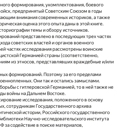
ного формирования, укомплектования, боевого
войск, предпринятый Советским Союзом в годы
вающим внимания современных историков, а также
рическая оценка этого опыта даны в этой книге.
историографии темы и обзору источников.
ирований представлено в последующих трех частях
хода советских властей и органов военного
ьей частях исследования рассмотрены воинские
цистской Германией страны (соответственно,
аниям из этносов, представлявших враждебные и/или
ных формирований. Поэтому за его пределами
военнопленных. Они так и остались замыслами.
борьбы с гитлеровской Германией, то в ней также не
ды войны на Дальнем Востоке.
ирование исследования, положенного в основу
ых, сотрудникам Государственного архива
итической истории, Российского государственного
библиотеки Научно-исследовательского института
Ф за содействие в поиске материалов,