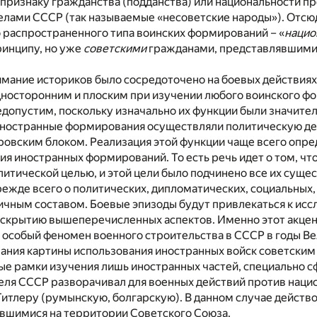
 признаку гражданства (подданства) или национальности п
елами СССР (так называемые «несоветские народы»). Отсю
 распространенного типа воинских формирований – «
нацио
инципу, но уже
советскими
гражданами, представлявшими э
имание историков было сосредоточено на боевых действия
носторонним и плоским при изучении любого воинского фо
допустим, поскольку изначально их функции были значител
иностранные формирования осуществляли политическую де
ровским блоком. Реализация этой функции чаще всего опре
я иностранных формирований. То есть речь идет о том, ч
литической целью, и этой цели было подчинено все их сущес
режде всего о политических, дипломатических, социальных,
чным составом. Боевые эпизоды будут привлекаться к иссл
скрытию вышеперечисленных аспектов. Именно этот акцент,
особый феномен военного строительства в СССР в годы Ве
мания картины использования иностранных войск советски
ные рамки изучения лишь иностранных частей, специально
теля СССР разворачивал для военных действий против наци
итлеру (румынскую, болгарскую). В данном случае действо
авшимися на территории Советского Союза.