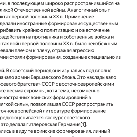
ми, в последующем широко распространившийся на
еликой Отечественной войны. Аналогичный опыт
иктах первой половины XX в. Применение
сделали иностранные формирования существенным,
прибавить крайнюю политизацию и ожесточение
оздействия на противника и собственные войска и
онтах войн первой половины XX в. было неизбежным.
евали плечом к плечу, отражая агрессию
армии стояли формирования, созданные специально из
й. В советский период они изучались под вполне
начало армии Варшавского блока. Это накладывало
 «боевого братства» СССР с восточноевропейскими
е весьма скромны, хотя тема, несомненно,
е иностранных воинских формирований в
мягкой силы», позволившая СССР распространить
осточноевропейской литературе формирование
редко оценивается как курс советского
 это делала гитлеровская Германия
[1]
.
лись в виду те воинские формирования, личный