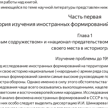
я работы над книгой.
 имеющейся по теме научной литературы представлен ниж
Часть первая
ория изучения иностранных формирований 
Глава 1
ым содружеством» и «национал-предательством
своего места в историог
Изучение проблемы до 199
од исследование иностранных формирований на территории
и свою историю национальные («народные») армии ряда соц
нных формирований заняли самые высокие руководящие пос
стра обороны. Однако именно в силу этого обстоятельства 
ледования чаще всего оказывались выхолощенными, нацел
ветским и восточноевропейскими народами. Исследований
й анализ феномена иностранных формирований в СССР в го
и них особо следует выделить диссертацию И.И. Шинкарева (