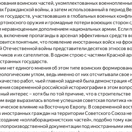
ования воинских частей, укомплектованных военнопленны
ах Гражданской войны, а затем использованный в период В
х государств, участвовавших в глобальных военных конфл
ртоносного оружия и громадные потери воюющих сторон 
 и неравноценным дополнением национальных армии. Если 
а, включение пропаганды в арсенал эффективных средств в
новится понятным, что появление иностранных войск на фр
й Отечественной войны представители десятков этносов во
чиков и их сателлитов. В одном строю с частями Красной 
странных государств.
ии нет единого мнения об этом типе воинских формировани
логическим углом, ведь именно от них отсчитывали свое 
 качество работ, чьей главной задачей была демонстрация
ения современной российской историографии в этом вопрос
ный интерес – хотя бы по той причине, что в строительств
м виде выразилась вполне успешная советская политика «
тическое влияние на Восточную Европу. В современной в
з иностранных граждан на территории Советского Союза не
создание «коллаборационистских частей», подобно тому как
делопроизводственной документации под иностранными име