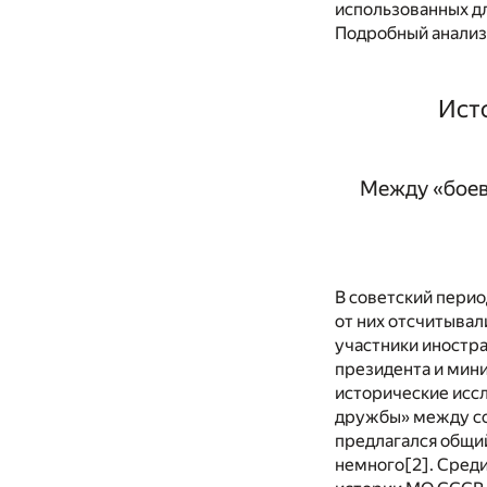
использованных дл
Подробный анализ
Ист
Между «боев
В советский пери
от них отсчитывал
участники иностра
президента и мини
исторические исс
дружбы» между со
предлагался общи
немного
[2]
. Сред