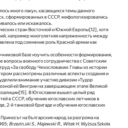
лось много лакун, касающихся темы данного
йск, сформированных в СССР, мифологизировались
ивалось или искажалось.
ических стран Восточной и Южной Европы
[12]
, хотя
ний, например многолетняя напряженность между
тавлена под сомнение роль Красной армии как
очниковой базе изучить особенности формирования,
гие вопросы военного сотрудничества с Советским
 труд «За свободу Чехословакии: Главы из истории
отором рассмотрены различные аспекты создания и
 уделили внимание участию дивизии «Тудор
оюзной ей Венгрии на завершающем этапе Великой
коалиции
[15]
. В Югославии вышел целый ряд
тей в СССР, обучению югославских летчиков в
аде, 2-й танковой бригаде и обучении югославских
73; Приносът на българския народ за разгрома на
965;
Brzezin,ski S., Majewski R., Witek H
. Wyższa Szkoła