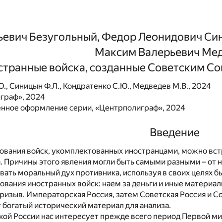
евич Безугольный, Федор Леонидович Син
Максим Валерьевич Ме
транные войска, созданные Советским Со
., Синицын Ф.Л., Кондратенко С.Ю., Медведев М.В., 2024
граф», 2024
нное оформление серии, «Центрполиграф», 2024
Введение
вания войск, укомплектованных иностранцами, можно встре
 Причины этого явления могли быть самыми разными – от 
ать моральный дух противника, используя в своих целях б
вания иностранных войск: наем за деньги и иные материал
изыв. Императорская Россия, затем Советская Россия и С
 богатый исторический материал для анализа.
кой России нас интересует прежде всего период Первой м