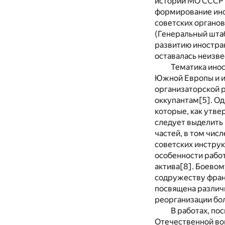
истории МО СССР н
формирование ино
советских органо
(Генеральный шта
развитию иностран
оставалась неизве
Тематика ино
Южной Европы и и
организаторской 
оккупантам
[5]
. О
которые, как утве
следует выделить 
частей, в том чис
советских инстру
особенности рабо
актива
[8]
. Боевом
содружеству фран
посвящена различн
реорганизации бо
В работах, по
Отечественной в