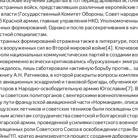
а основе изучения закрытых в тот период архивных источн
странных войск, представлявших различные европейские го
в власти (Государственный Комитет Обороны, Совет народн
б Красной армии, главные управления НКО, Уполномоченны
ных формирований. Однако и после рассекречивания в нача
стной специалистам.
странных формирований отражена также в литературе, пос
х вооруженных сил во Второй мировой войне
[4]
. Ключевое
роли национальных коммунистических партий в создании в
дновременно всячески критиковались «буржуазные» эмигра
рждалось, лишь саботировали «активную борьбу против… з
книгу А.Н. Ратникова, в которой раскрыты вопросы компле
ле авиационных эскадрилий и танковой бригады, обучения 
кторов в Народно-освободительную армию Югославии
[7]
. 
ты советских политорганов с венгерскими военнопленными
у пути французской авиационной части «Нормандия», опис
цузских летчиков и советских техников были посвящены с
ым аспектам сотрудничества советской и болгарской сторо
лгарской армии, проведенной усилиями советского военно
священных роли Советского Союза в освобождении стран В
ойны
[11]
, кратко анализируется процесс создания доброволь