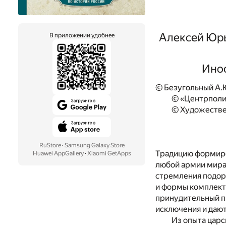
Алексей Юрь
В приложении удобнее
Инос
© Безугольный А.Ю
© «Центрполи
© Художестве
RuStore
·
Samsung Galaxy Store
Традицию формиро
Huawei AppGallery
·
Xiaomi GetApps
любой армии мира.
стремления подорв
и формы комплекто
принудительный пр
исключения и дают
Из опыта царс