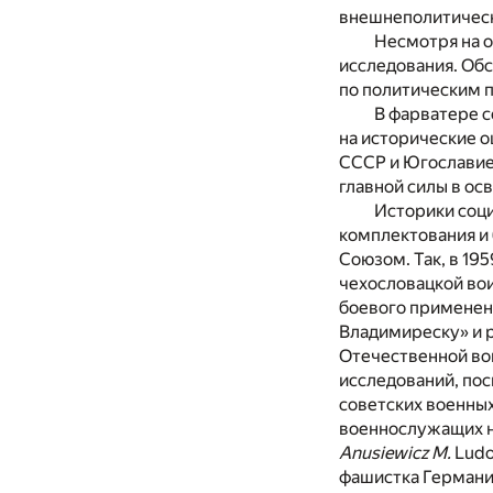
внешнеполитическ
Несмотря на о
исследования. Об
по политическим 
В фарватере с
на исторические 
СССР и Югославией
главной силы в ос
Историки соци
комплектования и 
Союзом. Так, в 19
чехословацкой вои
боевого применен
Владимиреску» и 
Отечественной во
исследований, пос
советских военны
военнослужащих 
Anusiewicz M.
Ludo
фашистка Германия