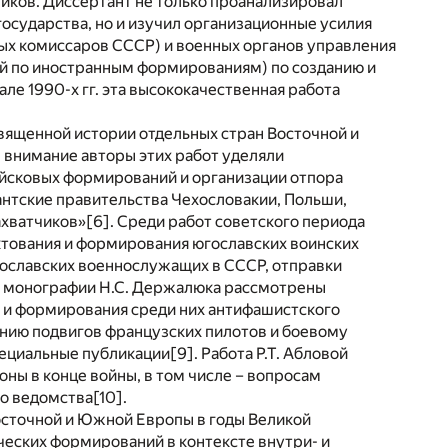
иков. Диссертант не только проанализировал
сударства, но и изучил организационные усилия
ых комиссаров СССР) и военных органов управления
й по иностранным формированиям) по созданию и
ле 1990-х гг. эта высококачественная работа
вященной истории отдельных стран Восточной и
 внимание авторы этих работ уделяли
ойсковых формирований и организации отпора
нтские правительства Чехословакии, Польши,
ахватчиков»
[6]
. Среди работ советского периода
ктования и формирования югославских воинских
югославских военнослужащих в СССР, отправки
В монографии Н.С. Держалюка рассмотрены
 и формирования среди них антифашистского
анию подвигов французских пилотов и боевому
пециальные публикации
[9]
. Работа Р.Т. Абловой
ны в конце войны, в том числе – вопросам
го ведомства
[10]
.
осточной и Южной Европы в годы Великой
ческих формирований в контексте внутри- и