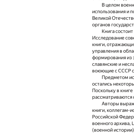
В целом воен
использования и 
Великой Отечеств
органов государст
Книга состоит
Исследование сов
книги, отражающих
управления в обла
формирования из 
славянские и несл
воюющие с СССР с
Предметом ис
остались некоторы
Поскольку в книге
рассматриваются н
Авторы выраж
книги, коллегам-и
Российской Федера
военного архива,
(военной истории)