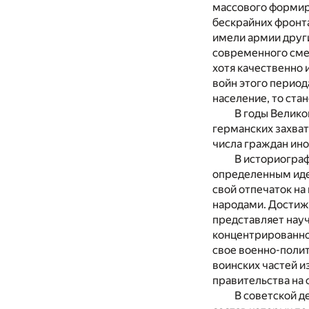
массового формир
бескрайних фронт
имели армии други
современного сме
хотя качественно
войн этого период
население, то ста
В годы Велико
германских захват
числа граждан ино
В историограф
определенным идео
свой отпечаток на
народами. Достиж
представляет науч
концентрированно
свое военно-поли
воинских частей и
правительства на 
В советской 