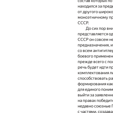
состав которых по
находился за пред
от другого широко
моноэтничному пр
СССР.
До сих пор вн
представляется од
СССР он совсем не
предназначения, 
со всем антигитле
боевого применени
прежде всего с по
речь будет идти п
комплектования ли
способствовать ра
формирования как 
для единого пони
выйти за заявлен
на правах победи
недавно союзные Г
с частями, создав