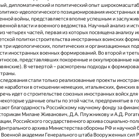
ный, дипломатический и политический опыт широкомасштаб
политико-идеологического позиционирования иностранных 
енной войны, представляется вполне успешным и заслужи
венной власти и военного ведомства. Научный анализ и исто
 из четырех частей, первая из которых посвящена анализу 
етской политки строительства иностранных воинских форм
 три идеологических, политических и организационных под
сти иностранных военных формирований. Во второй и трет
этносов, представлявших покоренные и оккупированные на
авянские). В четвертой – расмотрены подходы к формиров
траны.
следования стали только реализованные проекты иностран
е наработки в отношении немецких, итальянских, финских 
 речь идет о строительстве союзных иностранных войск для 
екоторые удачные опыты по этой части, предпринятые в го
ают благодарность Российскому научному фонду за финанс
сторикам Милане Живанович, Д.А. Плужникову и А.Д. Рогат
ции, Российского государственного архива социально-пол
 Центрального архива Министерства обороны РФ и научной 
 Военной академии Генерального штаба Вооруженных сил Р