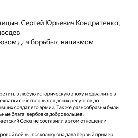
ицын, Сергей Юрьевич Кондратенко,
дведев
юзом для борьбы с нацизмом
тить в любую историческую эпоху и едва ли не в
нехватки собственных людских ресурсов до
ывших солдат его армии. Так же разнообразны были
ьные блага, вербовка добровольцев,
оветский Союз не составили в этом отношении
ировой войны, поскольку она дала первый пример