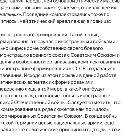
редставлял народы, чей основной этнический массив
да – наименование «
иностранные
», отличающее их
нальных
». Последние комплектовались тоже по
тносы, чей этнический ареал лежал в границах
х иностранных формирований. Такой взгляд
рмирования, а в случае с иностранными войсками
ьно шире: кроме собственно своего боевого
монстрацию военного союза с Советским Союзом и
деляла особенности организации, комплектования и
то иностранные формирования в СССР создавались
твование. Исходя из этой посылки в данной работе
 этнических аспектах их формирования и
едованию лишь в той мере, в какой они будут
 на наш взгляд, позволяет понять иностранные
ликой Отечественной войны. Следует отметить, что
м командованием в ряде сюжетов нам пришлось
 сформированных Советским Союзом. В конце войны
стской Германии целые национальные армии, еще
вали те же политические принципы и подходы, что и