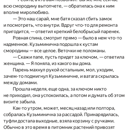
всю смородину вытопчете, — обратилась она к ним
вполне миролюбиво.
— Это наш сарай, мне батя сказал сбить замок
и посмотреть, что внутри. Вдруг что-то для ремонта
пригодится, — ответил крепкий белобрысый паренек.
Ровная спина, смотрит прямо — было в нем что-то
надменное. Кузьминична подошла к кустам
смородины — все целое. Веточки не поломаны.
— Скажи папе, пусть придет за ключом, — ответила
женщина. — Я поняла, из какого вы дома.
Парень махнул рукой остальным, мол, уходим,
зачем-то подмигнул Кузьминичне, и ватага скрылась
между домами.
Прошла неделя, еще одна, за ключом никто
не приходил, она успокоилась, а потом и думать об этом
визите забыла.
Как-то утром, может, месяц назад или полтора,
собралась Кузьминична за рассадой. Принарядилась,
туфли достала выходные, взяла корзину с ручками.
Обычно в это время в питомник растений привозят