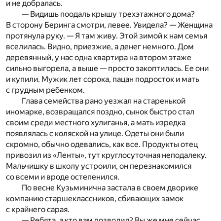
и не добралась.
— Видишь поодаль крышу трехэтажного дома?
В сторону Беринга смотри, левее. Увидела? — Женщина
протянула руку. — Я там живу. Этой зимой к нам семья
вселилась. Видно, приезжие, а денег немного. Дом
деревянный, у нас одна квартира на втором этаже
сильно выгорела, а выше — просто закоптилась. Ее они
и купили. Мужик лет сорока, пацан подросток и мать
с грудным ребенком.
Глава семейства рано уезжал на старенькой
иномарке, возвращался поздно, сынок быстро стал
своим среди местного хулиганья, а мать изредка
появлялась с коляской на улице. Одеты они были
скромно, обычно одевались, как все. Продукты отец
привозил из «Ленты», тут круглосуточная неподалеку.
Мальчишку в школу устроили, он перезнакомился
со всеми и вроде остепенился.
По весне Кузьминична застала в своем дворике
компанию старшеклассников, сбивающих замок
с крайнего сарая.
— Ребята, а кто вам позволил? Вы же мне сейчас