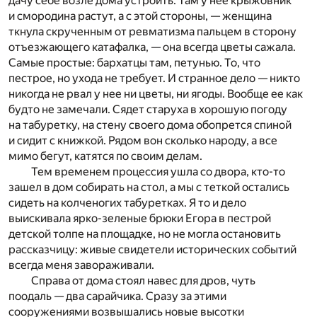
дачу себе возле дома устроить. Там у нее крыжовник
и смородина растут, а с этой стороны, — женщина
ткнула скрученным от ревматизма пальцем в сторону
отъезжающего катафалка, — она всегда цветы сажала.
Самые простые: бархатцы там, петунью. То, что
пестрое, но ухода не требует. И странное дело — никто
никогда не рвал у нее ни цветы, ни ягоды. Вообще ее как
будто не замечали. Сядет старуха в хорошую погоду
на табуретку, на стену своего дома обопрется спиной
и сидит с книжкой. Рядом вон сколько народу, а все
мимо бегут, катятся по своим делам.
Тем временем процессия ушла со двора, кто-то
зашел в дом собирать на стол, а мы с теткой остались
сидеть на колченогих табуретках. Я то и дело
выискивала ярко-зеленые брюки Егора в пестрой
детской толпе на площадке, но не могла остановить
рассказчицу: живые свидетели исторических событий
всегда меня завораживали.
Справа от дома стоял навес для дров, чуть
поодаль — два сарайчика. Сразу за этими
сооружениями возвышались новые высотки