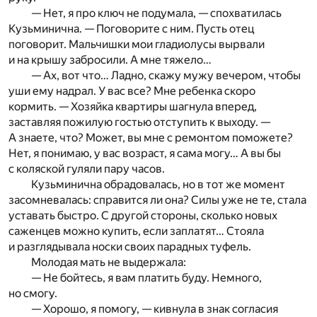
— Нет, я про ключ не подумала, — спохватилась
Кузьминична. — Поговорите с ним. Пусть отец
поговорит. Мальчишки мои гладиолусы вырвали
и на крышу забросили. А мне тяжело…
— Ах, вот что… Ладно, скажу мужу вечером, чтобы
уши ему надрал. У вас все? Мне ребенка скоро
кормить. — Хозяйка квартиры шагнула вперед,
заставляя пожилую гостью отступить к выходу. —
А знаете, что? Может, вы мне с ремонтом поможете?
Нет, я понимаю, у вас возраст, я сама могу… А вы бы
с коляской гуляли пару часов.
Кузьминична обрадовалась, но в тот же момент
засомневалась: справится ли она? Силы уже не те, стала
уставать быстро. С другой стороны, сколько новых
саженцев можно купить, если заплатят… Стояла
и разглядывала носки своих парадных туфель.
Молодая мать не выдержала:
— Не бойтесь, я вам платить буду. Немного,
но смогу.
— Хорошо, я помогу, — кивнула в знак согласия