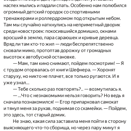
наспех мылись и падали спать. Особенно нам полюбился
огромный детский городок со спортивными
тренажерами и роллердромом под открытым небом.
Там мы случайно наткнулись на неприметный дворик
среди новостроек: покосившийся домишко, окнами
вросший в землю, пара сараюшек и кривые деревца.
Вряд ли там кто-то жил — люди беспрепятственно
сновали мимо, протоптав дорожку от громадных
высоток к автобусной остановке.
— Мам, там кино снимают, пойдем посмотрим! — Я
с трудом оторвалась от книги Шефнера. — Хоронят
старуху, но никто не плачет, все только ругаются. И я
уже узнал…
— Тебе сколько раз повторять?.. — возмутилась я.
— …Что с незнакомыми нельзя говорить? Но ведь я
сначала познакомился! — Егор припарковал самокат
и тянул меня за рукав, поднимая со скамейки. — Пойдем,
это здесь, тот старый домик.
Не знаю, какая сила заставила меня пойти в сторону
выясняющего что-то сборища, но через пару минут я