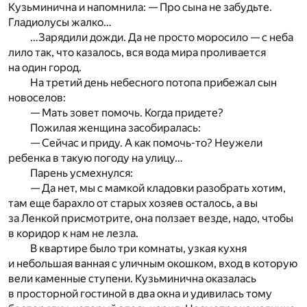
Кузьминична и напомнила: — Про сына не забудьте.
Гладиолусы жалко…
…Зарядили дожди. Да не просто моросило — с неба
лило так, что казалось, вся вода мира проливается
на один город.
На третий день небесного потопа прибежал сын
новоселов:
— Мать зовет помочь. Когда придете?
Пожилая женщина засобиралась:
— Сейчас и приду. А как помочь-то? Неужели
ребенка в такую погоду на улицу…
Парень усмехнулся:
— Да нет, мы с мамкой кладовки разобрать хотим,
там еще барахло от старых хозяев осталось, а вы
за Ленкой присмотрите, она ползает везде, надо, чтобы
в коридор к нам не лезла.
В квартире было три комнаты, узкая кухня
и небольшая ванная с уличным окошком, вход в которую
вели каменные ступени. Кузьминична оказалась
в просторной гостиной в два окна и удивилась тому