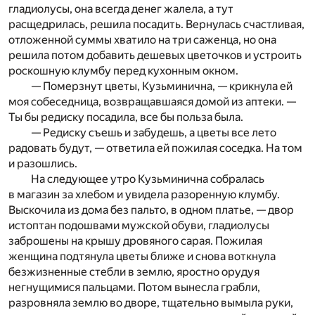
гладиолусы, она всегда денег жалела, а тут
расщедрилась, решила посадить. Вернулась счастливая,
отложенной суммы хватило на три саженца, но она
решила потом добавить дешевых цветочков и устроить
роскошную клумбу перед кухонным окном.
— Померзнут цветы, Кузьминична, — крикнула ей
моя собеседница, возвращавшаяся домой из аптеки. —
Ты бы редиску посадила, все бы польза была.
— Редиску съешь и забудешь, а цветы все лето
радовать будут, — ответила ей пожилая соседка. На том
и разошлись.
На следующее утро Кузьминична собралась
в магазин за хлебом и увидела разоренную клумбу.
Выскочила из дома без пальто, в одном платье, — двор
истоптан подошвами мужской обуви, гладиолусы
заброшены на крышу дровяного сарая. Пожилая
женщина подтянула цветы ближе и снова воткнула
безжизненные стебли в землю, яростно орудуя
негнущимися пальцами. Потом вынесла грабли,
разровняла землю во дворе, тщательно вымыла руки,