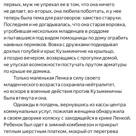
первых, муж не упрекал ее в том, что она ничего
не делает, во-вторых, она любила поболтать, и у нее
теперь была тема для разговоров: хамство старухи.
Последняя и не догадывалась, что она старая воровка,
угробившая нескольких младенцев в роддоме
и пытавшаяся под видом помощницы по дому ограбить
наивных пермяков. Вовка с дружками подкидывал
дохлых голубей и крыс Кузьминичне на крыльцо,
а поздно вечером, возвращаясь с прогулки домой,
не упускал возможности постучать прутом арматуры
по крыше ее домика.
Только маленькая Ленка в силу своего
младенческого возраста сохраняла нейтралитет,
но вскоре в военные действия против Кузьминичны
была втянута и она.
Однажды в полдень, вернувшись из кассы центра
коммунальных услуг, пожилая женщина обнаружила
в своем дворике коляску с заходящейся в крике Ленкой.
Ребенок был одет в зимний комбинезон и прикрыт
теплым шерстным платком, мокрый от перегрева