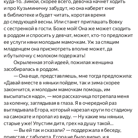
куда-то. Зимой, скорее всего, девочка начнет ходить
и про Кузьминичну забудут, но она наберет книг
в библиотеке и будет читать, коротая время
до следующей весны. Или станет приглашать Вовку
с сестренкой в гости. Боже мой! Она же может сходить
в роддом и спросить у девчат, может, кто-то предложит
ее услуги няни молодым мамочкам. Уж за спящим
младенцем она присмотреть вполне может, да
и бутылочку с молоком подержать!
Окрыленная этой идеей, пожилая женщина
засобиралась в роддом.
— Она еще, представляешь, мне тогда предложила:
«Давай вместе в няньки пойдем, так и зима скорее
закончится, и молодым мамочкам помощь, им
высыпаться надо», — моя рассказчица потрепала меня
за коленку, заглядывая в глаза. Я в очередной раз
выглядывала Егора, который нарезал круги по стадиону
на самокате и пропал из виду. — Ну какие мы няньки,
старые уже! Упустим дитя, грех на душу такой…
— Вы ей так и сказали? — поддержала я беседу,
привстав с табурета. Егора не было видно, и я