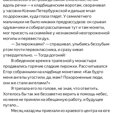
вдоль речки — к кладбищенским воротам, сворачивал
у часовни Ксении Петербуржской и дальше мчал
по дорожкам, куда глаза глядят. У семилетнего
мальчишки не было никаких предрассудков: он срывал
одуванчики и собирал рассыпанные тут и там монеты,
мог присесть на скамейке у незнакомой неогороженной
могилы и перевести дух.
— За пирожками? — спрашивал, улыбаясь беззубым
ртом почти первоклассника, и сразу кивал
утвердительно. — Тогда догоняй!
В обеденное время в трапезной у монастыря
продавались горячие сладкие пирожки. Рассчитывался
Егор собранными на кладбище монетами: «Как будто
меня ангелы угостили, да, мам? Похороненные люди,
они же стали ангелами?»
Я трепала его по голове, не зная, что ответить.
Хотелось бы так же беззаветно верить в помощь небес,
но меня не приняли на обещанную работу, и будущее
пугало…
Месяц назад мы приехали из краевого центра на юге