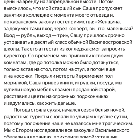
цены на аренду на запредельной высоте. Потом
выяснилось, что мой старший сын Саша пропускает
занятия в колледже с момента моего отъезда и,
по кубанскому закону гостеприимства: «Женщина,
за документами вход через конверт, вы что, маленькая?
Вход — рубль, выход — три», Сашу пришлось срочно
устраивать в десятый класс обычной Василеостровской
школы. Так его аттестат из колледжа смог запросить
директор. Со временем мы привыкли к своим двум
комнатам, где до потолка можно было дотянуться,
только встав на стол, потом на стул, а потом еще
и на носочки. Покрыли истертый временем пол
морилкой, Саша привез книги, игрушки, посуду, мы
купили новую мебель взамен проданной старой,
расставили цветы на огромных подоконниках
и задумались, как жить дальше.
Погода стояла сухая, начался сезон белых ночей,
радостные туристы сновали по улицам круглые сутки,
поэтому положение наше не казалось мне трагическим.
Мы с Егором исследовали все закоулки Васильевского,
обедали на верандах, приходили домой уставшие,