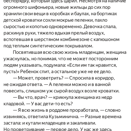
беспорядку, который здесь царил. Несмотря на наличие
огромного шифоньера, новые жильцы до сих пор
хранили свои вещи в коробках и баулах, на бортиках
детской кроватки сохли мокрые пеленки, пахло
сыростью и копотью одновременно. Девочка спала,
раскинув руки, тяжело вдыхая прелый воздух,
вспотевшая в шерстяном комбинезоне с капюшоном
под теплым синтетическим покрывалом.
Посвятившая всю свою жизнь младенцам, женщина
ужаснулась, но понимая, что не может посторонним
людям указывать, подумала: «Если им так нравится,
пусть!» Ребенок спит, а остальное уже не ее дело.
— Может, проветрить? — Спросила в коридор,
не ожидая ответа. — А пеленки можно и в ванной
повесить, слишком уж сырой воздух возле кроватки.
— Вы что, врач? — крикнула женщина из недр
кладовой. — У вас дети-то есть?
— Я всю жизнь в роддоме проработала, — словно
извиняясь, ответила Кузьминична. — Разные времена
застала: и кутали младенцев и закаливали.
Но проветривание — первое дело. У нас же здесь