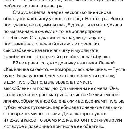
ребенка, оставила на ветру.
Старуха слегла, а через несколько дней снова
обнаружила коляску у своего оконца. На этот раз Вовка
постучал и, не поднимая глаз, буркнул, что мать уехала
по магазинам, а он, если что, на роллердроме
с ребятами. Старуха вынесла на улицу табурет,
поставила на солнечный пятачок и принялась
самозабвенно качать малышку и мурлыкать
колыбельные, которые ей до войны пела бабушка.
Ей не нравилось, что девочку называют Ленкой.
«Как кличка какая-то, — поморщилась женщина. — Пусть
будет Белавушка». Очень хотелось занести девочку
в дом, пусть бы ползала вдоволь по чисто
выскобленным полам, но Кузьминична не смела. Она,
затаив дыхание, рассматривала чистое безмятежное
личико, обрамленное беленькими волосенками, пухлые
губки, носик пуговкой, перебирала тоненькие пальчики
с прозрачными ноготками. Девочка проснулась
и лежала какое-то время молча, потом протянула руки
к старухе и доверчиво притихла в ее объятиях.