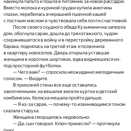
накинула пальто и пошла в питомник за новой рассадой.
Вместо молока и куриной грудки купила анютины
глазки, перебилась вчерашней пшенной кашей
с постным маслом и чувствовала себя почти счастливой.
После своего скудного обеда Кузьминична заперла
дом, обогнула сараи, дошла до трехэтажного, чудом
сохранившегося в войну и в перестройку деревянного
барака, поднялась на третий этаж и позвонила
в квартиру новоселов. Дверь открыла уставшая
женщина в коротких шортиках, едва видневшихся из-
под просторной футболки.
— Чего вам? — спросила неожиданно мелодичным
голосом. — Входите.
В прихожей стены все еще оставались
закопченными, на вешалке висели куртки и детский
комбинезон. Коляска мешала пройти дальше.
— Я из-за сарая, — почему-то извиняющимся тоном
сказала старуха.
Женщина сморщилась недовольно:
— Да, сын говорил. Ключ принесли? — протянула
руку.