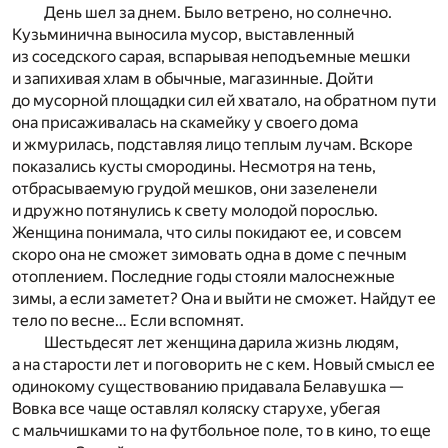
День шел за днем. Было ветрено, но солнечно.
Кузьминична выносила мусор, выставленный
из соседского сарая, вспарывая неподъемные мешки
и запихивая хлам в обычные, магазинные. Дойти
до мусорной площадки сил ей хватало, на обратном пути
она присаживалась на скамейку у своего дома
и жмурилась, подставляя лицо теплым лучам. Вскоре
показались кусты смородины. Несмотря на тень,
отбрасываемую грудой мешков, они зазеленели
и дружно потянулись к свету молодой порослью.
Женщина понимала, что силы покидают ее, и совсем
скоро она не сможет зимовать одна в доме с печным
отоплением. Последние годы стояли малоснежные
зимы, а если заметет? Она и выйти не сможет. Найдут ее
тело по весне… Если вспомнят.
Шестьдесят лет женщина дарила жизнь людям,
а на старости лет и поговорить не с кем. Новый смысл ее
одинокому существованию придавала Белавушка —
Вовка все чаще оставлял коляску старухе, убегая
с мальчишками то на футбольное поле, то в кино, то еще