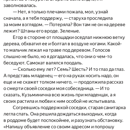
заволновалась.
— Нет, я только плечами пожала, мол, узнай
сначала, а я тебя поддержу, — старуха проследила
за моим взглядом. — Потеряла? Вон там не он на дереве
лежит? Штаны его вроде. Зеленые.
Егор в стороне от площадки оседлал нижнюю ветку
дерева, обхватил ее и болтал в воздухе ногами. Какой-
то мальчик лежал на траве под деревом. Голосов
слышно не было, но я догадалась, что они о чем-то
беседуют. Самокат валялся поодаль.
— Сколько ему лет? Семь? Шесть? И то глаз да глаз.
А представь младенец — его на руках носить надо, он
еще и не скажет толком ничего, — продолжила рассказ
о смерти своей соседки моя собеседница. — И то
сказать, Кузьминична всю жизнь при младенцах, а я
своих растила и любви к ним особой не испытывала.
Согревшись поддержкой соседки, старая санитарка
легла спать. Она решила дождаться выходных, когда
в роддоме будет поспокойнее, и разузнать обстановку.
«Напишу объявление со своим адресом и попрошу