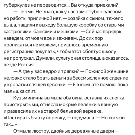
туберкулез не переводится… Вы откуда приехали?
— Пермь. Не знаю, как у нас там с туберкулезом,
но работы приличной нет, — хозяйка с сыном, тяжело
дыша, тащили к выходу большую коробку со старыми
кастрюлями, банками и мешками. — Сейчас порядок
наведем, отмоем все и заживем. До сих пор
прописаться не можем, пришлось временную
регистрацию покупать, чтобы этот оболтус школу
не пропускал. Думали, культурная столица, а оказалось,
везде Россия.
— А где у вас ведро и тряпки? — Пожилой женщине
неловко стало брать деньги за бессмысленное сидение
у кроватки спящей девочки. — Я в комнате помою, пока
малышка спит.
Кузьминична вымыла оба окна, оставив их слегка
приоткрытыми, отнесла мокрые пеленки в ванную
и развесила их на старой бельевой веревке.
«Постирать бы эту веревку, — подумала. — Но хотя бы
так…»
Отмыла люстру, двойные деревянные двери —