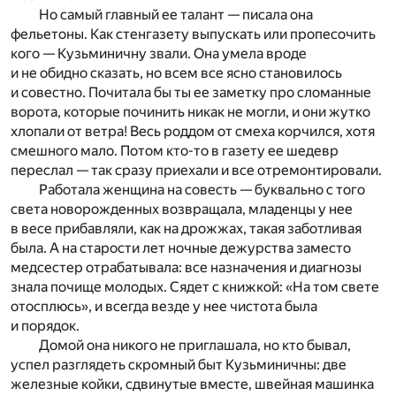
Но самый главный ее талант — писала она
фельетоны. Как стенгазету выпускать или пропесочить
кого — Кузьминичну звали. Она умела вроде
и не обидно сказать, но всем все ясно становилось
и совестно. Почитала бы ты ее заметку про сломанные
ворота, которые починить никак не могли, и они жутко
хлопали от ветра! Весь роддом от смеха корчился, хотя
смешного мало. Потом кто-то в газету ее шедевр
переслал — так сразу приехали и все отремонтировали.
Работала женщина на совесть — буквально с того
света новорожденных возвращала, младенцы у нее
в весе прибавляли, как на дрожжах, такая заботливая
была. А на старости лет ночные дежурства заместо
медсестер отрабатывала: все назначения и диагнозы
знала почище молодых. Сядет с книжкой: «На том свете
отосплюсь», и всегда везде у нее чистота была
и порядок.
Домой она никого не приглашала, но кто бывал,
успел разглядеть скромный быт Кузьминичны: две
железные койки, сдвинутые вместе, швейная машинка