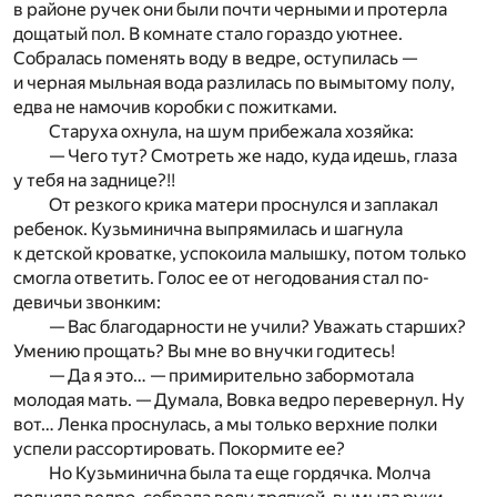
в районе ручек они были почти черными и протерла
дощатый пол. В комнате стало гораздо уютнее.
Собралась поменять воду в ведре, оступилась —
и черная мыльная вода разлилась по вымытому полу,
едва не намочив коробки с пожитками.
Старуха охнула, на шум прибежала хозяйка:
— Чего тут? Смотреть же надо, куда идешь, глаза
у тебя на заднице?!!
От резкого крика матери проснулся и заплакал
ребенок. Кузьминична выпрямилась и шагнула
к детской кроватке, успокоила малышку, потом только
смогла ответить. Голос ее от негодования стал по-
девичьи звонким:
— Вас благодарности не учили? Уважать старших?
Умению прощать? Вы мне во внучки годитесь!
— Да я это… — примирительно забормотала
молодая мать. — Думала, Вовка ведро перевернул. Ну
вот… Ленка проснулась, а мы только верхние полки
успели рассортировать. Покормите ее?
Но Кузьминична была та еще гордячка. Молча