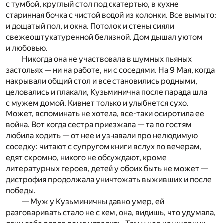
с тумбой, круглый стол под скатертью, в кухне
старинная бочка с чистой водой из колонки. Все вымыто:
и дощатый пол, и окна. Потолок и стены сияли
свежеоштукатуренной белизной. Дом дышал уютом
и любовью.
Никогда она не участвовала в шумных пьяных
застольях — ни на работе, ни с соседями. На 9 Мая, когда
накрывали общий стол и все становились родными,
целовались и плакали, Кузьминична после парада шла
с мужем домой. Кивнет только и улыбнется сухо.
Может, вспоминать не хотела, все-таки осиротила ее
война. Вот когда сестра приезжала — та по гостям
любила ходить — от нее и узнавали про нелюдимую
соседку: читают с супругом книги вслух по вечерам,
едят скромно, никого не обсуждают, кроме
литературных героев, детей у обоих быть не может —
дистрофия продолжала уничтожать выживших и после
победы.
— Муж у Кузьминичны давно умер, ей
разговаривать стало не с кем, она, видишь, что удумала,