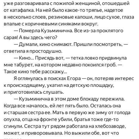
уже разговаривала с пожилой женщиной, отошедшей
от катафалка. На ней было какое-то тряпье, надетое
в несколько слоев, резиновые калоши, лицо сухое, глаза
впалые с коричневыми синяками вокруг.
— Померла Кузьминична. Все из-за проклятого
сарая! А вы здесь чего?
— Думали, кино снимают. Пришли посмотреть, —
ответила я простодушно.
— Кино… Присядь вот, — тетка ловко придвинула
мне табурет, на котором недавно покоился гроб. —
Такое кино тебе расскажу…
Я оглянулась в поисках Егора — он, потеряв интерес
к происходящему, укатил на детскую площадку,
и приготовилась слушать.
— Кузьминична в этом доме блокаду пережила.
Когда все началось, ей лет пять было. Осталась она
и старшая сестра ее. Мать в первую же зиму от голода
опухла, отца на фронте убили, братья тоже где-то
сгинули. Сестра тут рядом работала на хлебозаводе,
может, и приворовывала. Но выжили обе, вот что