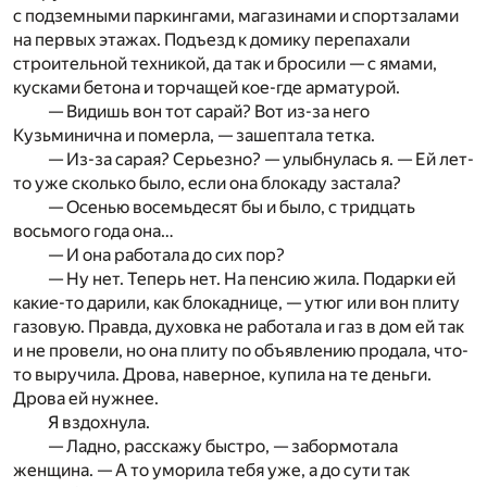
с подземными паркингами, магазинами и спортзалами
на первых этажах. Подъезд к домику перепахали
строительной техникой, да так и бросили — с ямами,
кусками бетона и торчащей кое-где арматурой.
— Видишь вон тот сарай? Вот из-за него
Кузьминична и померла, — зашептала тетка.
— Из-за сарая? Серьезно? — улыбнулась я. — Ей лет-
то уже сколько было, если она блокаду застала?
— Осенью восемьдесят бы и было, с тридцать
восьмого года она…
— И она работала до сих пор?
— Ну нет. Теперь нет. На пенсию жила. Подарки ей
какие-то дарили, как блокаднице, — утюг или вон плиту
газовую. Правда, духовка не работала и газ в дом ей так
и не провели, но она плиту по объявлению продала, что-
то выручила. Дрова, наверное, купила на те деньги.
Дрова ей нужнее.
Я вздохнула.
— Ладно, расскажу быстро, — забормотала
женщина. — А то уморила тебя уже, а до сути так