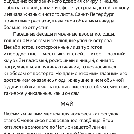
ощущение безграничного доверия к миру. Я нашла
работу в новой для меня сфере, устроила детей в школу
и начала жизнь с чистого листа. Санкт-Петербург
приветливо распахнул нам свои объятия и никуда
больше не отпустил.
Парадные фасады и мрачные дворы-колодцы,
толчея на Невском и безлюдные улочки острова
Декабристов, восторженные лица туристов
и нерадостные — местных жителей… Питер — разный:
хмурый и ласковый, роскошный и нищий, с ним то
погружаешься в пучину отчаяния, то возносишься
к небесам от восторга. Но для меня самым главным его
достоянием оказались люди, живущие в нем обычной
будничной жизнью, наполняющие его особым смыслом,
такие же уникальные, как и он сам.
МАЙ
Любимым нашим местом для воскресных прогулок
стало Смоленское православное кладбище: Егор
катился на самокате по Четырнадцатой линии
Васильевского острова до самой Смоленки, потом