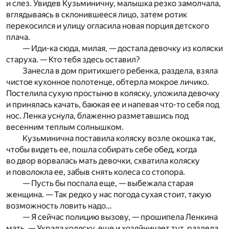
и слез. Увидев Кузьминичну, малышка резко замолчала,
вглядываясь в склонившееся лицо, затем ротик
перекосился и улицу огласила новая порция детского
плача.
— Иди-ка сюда, милая, — достала девочку из коляски
старуха. — Кто тебя здесь оставил?
Занесла в дом притихшего ребенка, раздела, взяла
чистое кухонное полотенце, обтерла мокрое личико.
Постелила сухую простыню в коляску, уложила девочку
и принялась качать, баюкая ее и напевая что-то себя под
нос. Ленка уснула, блаженно разметавшись под
весенним теплым солнышком.
Кузьминична поставила коляску возле окошка так,
чтобы видеть ее, пошла собирать себе обед, когда
во двор ворвалась мать девочки, схватила коляску
и поволокла ее, забыв снять колеса со стопора.
— Пусть бы поспала еще, — выбежала старая
женщина. — Так редко у нас погода сухая стоит, такую
возможность ловить надо…
— Я сейчас полицию вызову, — прошипела Ленкина
мать. — Украла коляску, еще и хозяйничает тут, раздела