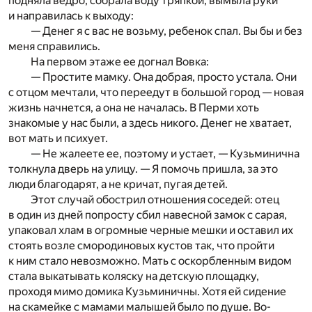
подняла ведро, собрала воду тряпкой, вымыла руки
и направилась к выходу:
— Денег я с вас не возьму, ребенок спал. Вы бы и без
меня справились.
На первом этаже ее догнал Вовка:
— Простите мамку. Она добрая, просто устала. Они
с отцом мечтали, что переедут в большой город — новая
жизнь начнется, а она не началась. В Перми хоть
знакомые у нас были, а здесь никого. Денег не хватает,
вот мать и психует.
— Не жалеете ее, поэтому и устает, — Кузьминична
толкнула дверь на улицу. — Я помочь пришла, за это
люди благодарят, а не кричат, пугая детей.
Этот случай обострил отношения соседей: отец
в один из дней попросту сбил навесной замок с сарая,
упаковал хлам в огромные черные мешки и оставил их
стоять возле смородиновых кустов так, что пройти
к ним стало невозможно. Мать с оскорбленным видом
стала выкатывать коляску на детскую площадку,
проходя мимо домика Кузьминичны. Хотя ей сидение
на скамейке с мамами малышей было по душе. Во-