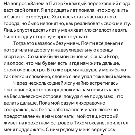
На вопрос «Зачем в Питер?» каждый переехавший сюда
даст свой ответ. Я в тридцать лет поняла, что хочу жить
в Санкт-Петербурге. Хотелось стать частью этого
города, но было непонятно, как реализовать свою мечту.
Лишь спустя десять лет у меня хватило смелости взять
билет в одну сторону и просто уехать.
Тогда это казалось безумием. Почти все деньги я
потратила на дорогу и на двухнедельную аренду
квартиры. Со мной были мои сыновья, Саша и Егор,
и вопрос, что мы будем есть и где нам жить дальше,
стоял очень остро. В то же время на душе у меня было
так легко и спокойно, словно с нее упал тяжелый камень.
Через несколько дней я случайно встретилась
с женщиной, которая предложила нам пожить у нее
на Васильевском острове, покуда я не придумаю, что
делать дальше. Пока мой разум лихорадочно
соображал, как без заработка оплачивать любезно
предоставленные нам комнаты, мой отец, который
живет на крохотном острове в Тихом океане, прилетел
меня поддержать. С ним рядом у меня вернулось