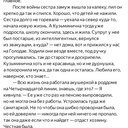
главное.
После войны сестра замуж вышла за калеку, пил он
крепко да так и спился. Хорошо, что детей не нажили.
Сестра долго не горевала — уехала на север куда-то,
начала новую жизнь. А Кузьминична тогда уже
подросла, школу окончила, здесь и жила. Супруг у нее
был постарше, из интеллигентных, вернулся
из эвакуации, а куда? — нет дома, вот и прижился у нас
на Голодае. Ходили они везде вместе, под ручку
прогуливались, так до старости и доскрипели.
Кузьминична хоть и не красавица, но и не дурнушка,
а похоронила мужа, да так одна и осталась. Любила его,
наверное, кто знает…
— Всю жизнь она работала акушеркой в роддоме
на Четырнадцатой линии, знаешь, где это? — Я
кивнула. — Ее уже сто раз на пенсию выпроводили,
но не могла она без работы. Устроилась туда же
санитаркой. Не то чтобы она шибко проворная была,
но ей доверяли — никогда при ней ничего не пропало,
так она даже если что и найдет — отдаст хозяину.
Честная была.