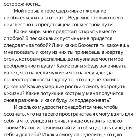
осторожности…
Мой порыв к тебе сдерживает желание
не обжечься и на этот раз… Ведь мне столько всего
неизвестно на предстоящем совместном пути…
Какие миры мне предстоит открыть вместе
с тобою? В песках каких пустынь мне придется
следовать за тобой? Лики каких Божеств ты захочешь
мне показать и кому из них ты принесешь в жертву
огонь, которым распалишь до неузнаваемости мое
воображение и душу? Какие раны я буду залечивать
из тех, что нанесли чужие и что нанесу я, когда
по неосторожности задену то, что еще не зажило
до конца? Какие умершие ростки я смогу возродить
к жизни? Какие потухшие костры у меня получится
снова разжечь, и как я буду их поддерживать?
И сколько мудрости понадобится мне, чтобы
осознать, что из твоего пространства я смогу взять для
себя, а что, увидев и поняв, лучше оставить только
твоим? Какие источники найти, чтобы достать силы для
себя и для тебя? И как я смогу определить, что даю