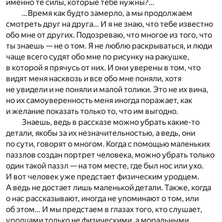
именно те силы, которые тебе нужны?…
…Время как будто замерло, а мы продолжаем
смотреть друг на друга… И я не знаю, что тебе известно
обо мне от других. Подозреваю, что многое из того, что
ты знаешь — не о том. Я не люблю раскрываться, и люди
чаще всего судят обо мне по рисунку на ракушке,
в которой я прячусь от них. И они уверены в том, что
видят меня насквозь и все обо мне поняли, хотя
не увидели и не поняли и малой толики. Это не их вина,
но их самоуверенность меня иногда поражает, как
и желание показать только то, что им выгодно.
Знаешь, ведь в рассказе можно убрать какие-то
детали, якобы за их незначительностью, а ведь, они
по сути, говорят о многом. Когда с помощью маленьких
паззлов создан портрет человека, можно убрать только
один такой паззл — на том месте, где был нос или ухо.
И вот человек уже предстает физическим уродцем.
А ведь не достает лишь маленькой детали. Также, когда
о нас рассказывают, иногда не упоминают о том, или
об этом… И мы предстаем в глазах того, кто слушает,
уродцами только не физическими, а моральными.