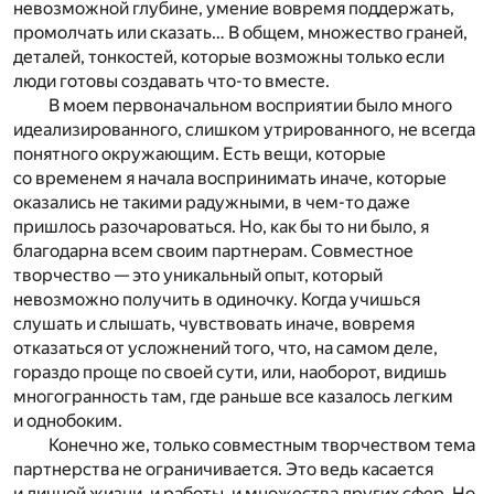
невозможной глубине, умение вовремя поддержать,
промолчать или сказать… В общем, множество граней,
деталей, тонкостей, которые возможны только если
люди готовы создавать что-то вместе.
В моем первоначальном восприятии было много
идеализированного, слишком утрированного, не всегда
понятного окружающим. Есть вещи, которые
со временем я начала воспринимать иначе, которые
оказались не такими радужными, в чем-то даже
пришлось разочароваться. Но, как бы то ни было, я
благодарна всем своим партнерам. Совместное
творчество — это уникальный опыт, который
невозможно получить в одиночку. Когда учишься
слушать и слышать, чувствовать иначе, вовремя
отказаться от усложнений того, что, на самом деле,
гораздо проще по своей сути, или, наоборот, видишь
многогранность там, где раньше все казалось легким
и однобоким.
Конечно же, только совместным творчеством тема
партнерства не ограничивается. Это ведь касается
и личной жизни, и работы, и множества других сфер. Но,