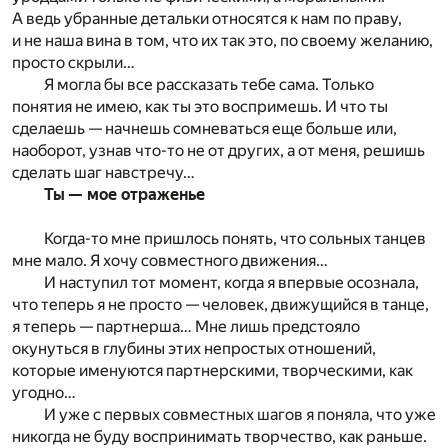
А ведь убранные детальки относятся к нам по праву,
и не наша вина в том, что их так это, по своему желанию,
просто скрыли…
Я могла бы все рассказать тебе сама. Только
понятия не имею, как ты это воспримешь. И что ты
сделаешь — начнешь сомневаться еще больше или,
наоборот, узнав что-то не от других, а от меня, решишь
сделать шаг навстречу…
Ты — мое отраженье
Когда-то мне пришлось понять, что сольных танцев
мне мало. Я хочу совместного движения…
И наступил тот момент, когда я впервые осознала,
что теперь я не просто — человек, движущийся в танце,
я теперь — партнерша… Мне лишь предстояло
окунуться в глубины этих непростых отношений,
которые именуются партнерскими, творческими, как
угодно…
И уже с первых совместных шагов я поняла, что уже
никогда не буду воспринимать творчество, как раньше.