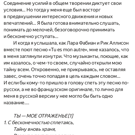
Соединение усилий в общем творении диктует свои
условия… Но тогда у меня еще был восторг
в предвкушении интересного движения и новых
впечатлений… Я была готова внимательно слушать,
понимать до мелочей, безоговорочно принимать
и бесконечно уступать…
И когда я услышала, как Лара Фабиан и Рик Аллисон
вместе поют песню «Tu es mon autre», мне казалось, что
в меня заглянули изнутри. Что музыканты, поющие, как
им казалось, о чем-то своем, случайно открыли мою
тайну всем. Откровенно, не прикрываясь, не оставляя
завес, очень точно попадая в цель каждым словом…
И если бы кому-то пришло в голову спеть эту песню по-
русски, а не во французском оригинале, то лично для
меня в русской версии у нее могло бы быть одно
название….
ТЫ — МОЕ ОТРАЖЕНЬЕ
[1]
1. С бесконечностью сплетаясь,
Тайну вновь храня,