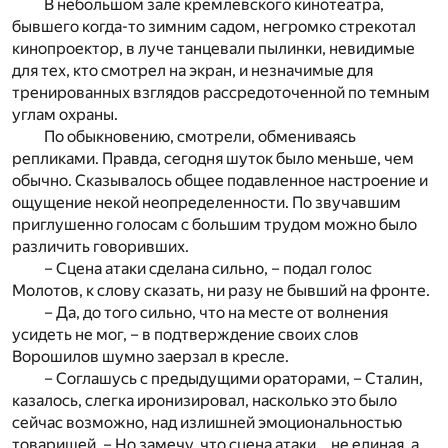
В небольшом зале кремлевского кинотеатра,
бывшего когда-то зимним садом, негромко стрекотал
кинопроектор, в луче танцевали пылинки, невидимые
для тех, кто смотрел на экран, и незначимые для
тренированных взглядов рассредоточенной по темным
углам охраны.
По обыкновению, смотрели, обмениваясь
репликами. Правда, сегодня шуток было меньше, чем
обычно. Сказывалось общее подавленное настроение и
ощущение некой неопределенности. По звучавшим
приглушенно голосам с большим трудом можно было
различить говоривших.
– Сцена атаки сделана сильно, – подал голос
Молотов, к слову сказать, ни разу не бывший на фронте.
– Да, до того сильно, что на месте от волнения
усидеть не мог, – в подтверждение своих слов
Ворошилов шумно заерзал в кресле.
– Соглашусь с предыдущими ораторами, – Сталин,
казалось, слегка иронизировал, насколько это было
сейчас возможно, над излишней эмоциональностью
товарищей. – Но замечу, что сцена атаки… не единая, а