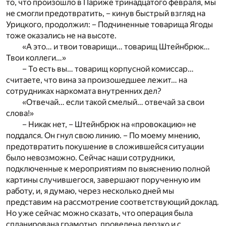
то, что произошло в Париже тринадцатого февраля, мы
не смогли предотвратить, – кинув быстрый взгляд на
Урицкого, продолжил: – Подчиненные товарища Ягоды
тоже оказались не на высоте.
«А это… и твои товарищи… товарищ Штейнбрюк…
Твои коллеги…»
– То есть вы… товарищ корпусной комиссар…
считаете, что вина за произошедшее лежит… на
сотрудниках наркомата внутренних дел?
«Отвечай… если такой смелый… отвечай за свои
слова!»
– Никак нет, – Штейнбрюк на «провокацию» не
поддался. Он гнул свою линию. – По моему мнению,
предотвратить покушение в сложившейся ситуации
было невозможно. Сейчас наши сотрудники,
подключенные к мероприятиям по выяснению полной
картины случившегося, завершают порученную им
работу, и, я думаю, через несколько дней мы
представим на рассмотрение соответствующий доклад.
Но уже сейчас можно сказать, что операция была
спланирована грамотно, проведена дерзко и с