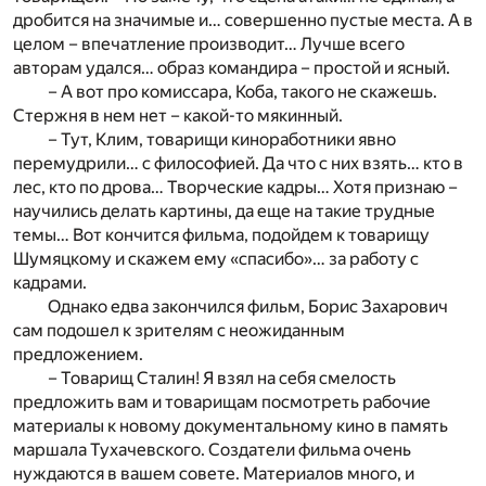
дробится на значимые и… совершенно пустые места. А в
целом – впечатление производит… Лучше всего
авторам удался… образ командира – простой и ясный.
– А вот про комиссара, Коба, такого не скажешь.
Стержня в нем нет – какой-то мякинный.
– Тут, Клим, товарищи киноработники явно
перемудрили… с философией. Да что с них взять… кто в
лес, кто по дрова… Творческие кадры… Хотя признаю –
научились делать картины, да еще на такие трудные
темы… Вот кончится фильма, подойдем к товарищу
Шумяцкому и скажем ему «спасибо»… за работу с
кадрами.
Однако едва закончился фильм, Борис Захарович
сам подошел к зрителям с неожиданным
предложением.
– Товарищ Сталин! Я взял на себя смелость
предложить вам и товарищам посмотреть рабочие
материалы к новому документальному кино в память
маршала Тухачевского. Создатели фильма очень
нуждаются в вашем совете. Материалов много, и