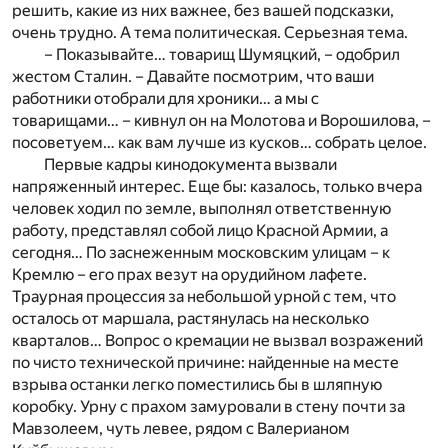
решить, какие из них важнее, без вашей подсказки,
очень трудно. А тема политическая. Серьезная тема.
– Показывайте… товарищ Шумяцкий, – одобрил
жестом Сталин. – Давайте посмотрим, что ваши
работники отобрали для хроники… а мы с
товарищами… – кивнул он на Молотова и Ворошилова, –
посоветуем… как вам лучше из кусков… собрать целое.
Первые кадры кинодокумента вызвали
напряженный интерес. Еще бы: казалось, только вчера
человек ходил по земле, выполнял ответственную
работу, представлял собой лицо Красной Армии, а
сегодня… По заснеженным московским улицам – к
Кремлю – его прах везут на орудийном лафете.
Траурная процессия за небольшой урной с тем, что
осталось от маршала, растянулась на несколько
кварталов… Вопрос о кремации не вызвал возражений
по чисто технической причине: найденные на месте
взрыва останки легко поместились бы в шляпную
коробку. Урну с прахом замуровали в стену почти за
Мавзолеем, чуть левее, рядом с Валерианом