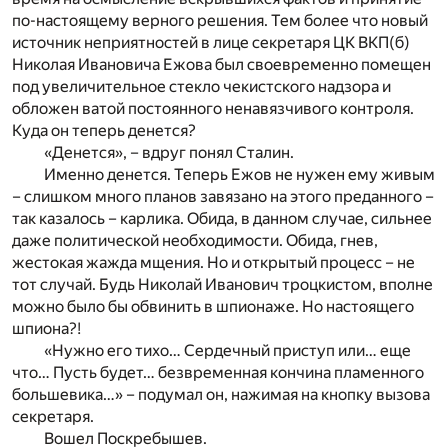
по-настоящему верного решения. Тем более что новый
источник неприятностей в лице секретаря ЦК ВКП(б)
Николая Ивановича Ежова был своевременно помещен
под увеличительное стекло чекистского надзора и
обложен ватой постоянного ненавязчивого контроля.
Куда он теперь денется?
«Денется», – вдруг понял Сталин.
Именно денется. Теперь Ежов не нужен ему живым
– слишком много планов завязано на этого преданного –
так казалось – карлика. Обида, в данном случае, сильнее
даже политической необходимости. Обида, гнев,
жестокая жажда мщения. Но и открытый процесс – не
тот случай. Будь Николай Иванович троцкистом, вполне
можно было бы обвинить в шпионаже. Но настоящего
шпиона?!
«Нужно его тихо… Сердечный приступ или… еще
что… Пусть будет… безвременная кончина пламенного
большевика…» – подумал он, нажимая на кнопку вызова
секретаря.
Вошел Поскребышев.