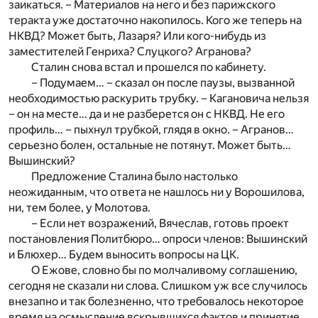
заикаться. – Материалов на него и без парижского
теракта уже достаточно накопилось. Кого же теперь на
НКВД? Может быть, Лазаря? Или кого-нибудь из
заместителей Генриха? Слуцкого? Агранова?
Сталин снова встал и прошелся по кабинету.
– Подумаем… – сказал он после паузы, вызванной
необходимостью раскурить трубку. – Кагановича нельзя
– он на месте… да и не разберется он с НКВД. Не его
профиль… – пыхнул трубкой, глядя в окно. – Агранов…
серьезно болен, остальные не потянут. Может быть…
Вышинский?
Предложение Сталина было настолько
неожиданным, что ответа не нашлось ни у Ворошилова,
ни, тем более, у Молотова.
– Если нет возражений, Вячеслав, готовь проект
постановления Политбюро… опроси членов: Вышинский
и Блюхер… Будем выносить вопросы на ЦК.
О Ежове, словно бы по молчаливому соглашению,
сегодня не сказали ни слова. Слишком уж все случилось
внезапно и так болезненно, что требовалось некоторое
время на осмысление вскрывшихся фактов и принятие