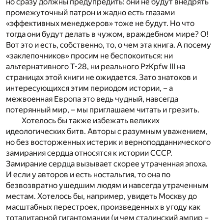
но сразу должны предупредить: они не будут внедрять
промежуточный патрон и жадно есть глазами
«эффективных менеджеров» тоже не будут. Но что
тогда они будут делать в чужом, враждебном мире? О!
Вот это и есть, собственно, то, о чем эта книга. А посему
«заклепочников» просим не беспокоиться: ни
альтернативного Т-28, ни реального PzKpfw III на
страницах этой книги не ожидается. Зато знатоков и
интересующихся этим периодом истории, – а
межвоенная Европа это ведь чудный, навсегда
потерянный мир, – мы приглашаем читать и грезить.
Хотелось бы также избежать великих
идеологических битв. Авторы с разумным уважением,
но без восторженных истерик и верноподданнического
замирания сердца относятся к истории СССР.
Замирание сердца вызывает скорее утраченная эпоха.
И если у авторов и есть ностальгия, то она по
безвозвратно ушедшим людям и навсегда утраченным
местам. Хотелось бы, например, увидеть Москву до
масштабных перестроек, произведенных в угоду как
тоталитарной гигантомании (и чем сталинский ампир –