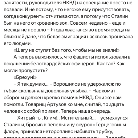
занятости, руководителя НКВД на совещание просто не
позвали. И не потому, что негоже ему присутствовать,
когда конкуренты отчитываются, а потому что Сталин
был на него откровенно зол. Совсем недавно – еще и
месяца не прошло – Ягода хвастался во время обеда на
ближней даче, что белая эмиграция насквозь пронизана
его людьми.
«Шагу не ступят без того, чтобы мы не знали!»
А теперь выяснялось, что фашисты использовали в
покушении белогвардейских офицеров. Как так? Как
могли пропустить?
«Брехун!»
– Я так думаю… – Ворошилов не удержался: по
губам скользнула довольная улыбка. – Наркомат
обороны должен крепко помочь НКВД. Они же нам
помогли. Товарищ Артузов ко мне, считай, тридцать
человек с собой привел. Теперь наша очередь.
– Хитрый ты, Клим!.. Мстительный… – усмехнулся
Сталин и, бросив в пепельницу окурок «Герцеговины
флор», принялся неторопливо набивать трубку,