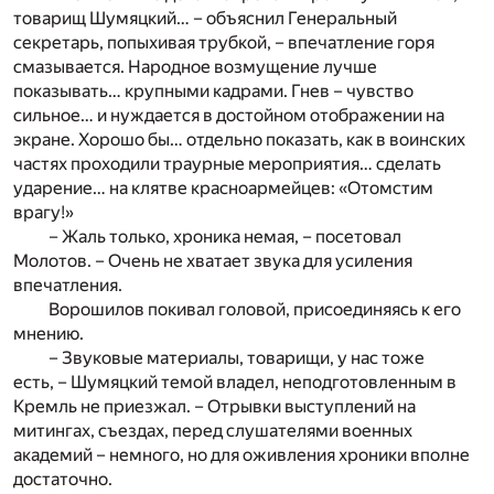
товарищ Шумяцкий… – объяснил Генеральный
секретарь, попыхивая трубкой, – впечатление горя
смазывается. Народное возмущение лучше
показывать… крупными кадрами. Гнев – чувство
сильное… и нуждается в достойном отображении на
экране. Хорошо бы… отдельно показать, как в воинских
частях проходили траурные мероприятия… сделать
ударение… на клятве красноармейцев: «Отомстим
врагу!»
– Жаль только, хроника немая, – посетовал
Молотов. – Очень не хватает звука для усиления
впечатления.
Ворошилов покивал головой, присоединяясь к его
мнению.
– Звуковые материалы, товарищи, у нас тоже
есть, – Шумяцкий темой владел, неподготовленным в
Кремль не приезжал. – Отрывки выступлений на
митингах, съездах, перед слушателями военных
академий – немного, но для оживления хроники вполне
достаточно.