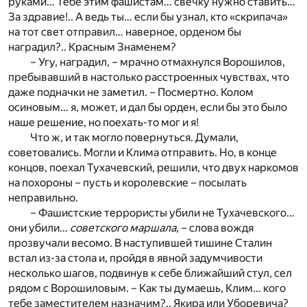
руками… Тебе этим фашистам… свечку нужно ставить…
За здравие!.. А ведь ты… если бы узнал, кто «скрипача»
на тот свет отправил… наверное, орденом бы
наградил?.. Красным Знаменем?
– Угу, наградил, – мрачно отмахнулся Ворошилов,
пребывавший в настолько расстроенных чувствах, что
даже подначки не заметил. – Посмертно. Колом
осиновым… я, может, и дал бы орден, если бы это было
наше решение, но поехать-то мог и я!
Что ж, и так могло повернуться. Думали,
советовались. Могли и Клима отправить. Но, в конце
концов, поехал Тухачевский, решили, что двух наркомов
на похороны – пусть и королевские – посылать
неправильно.
– Фашистские террористы убили не Тухачевского…
они убили…
советского маршала
, – слова вождя
прозвучали весомо. В наступившей тишине Сталин
встал из-за стола и, пройдя в явной задумчивости
несколько шагов, подвинув к себе ближайший стул, сел
рядом с Ворошиловым. – Как ты думаешь, Клим… кого
тебе заместителем назначим?.. Якира или Уборевича?