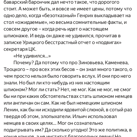
баварский барончик дал нечто такое, что дорогого
стоит. А может быть, и вовсе не имеет цены, потому что
одно дело, когда «безотказный» Генрих выкладывает на
стол «ожидаемые», но весьма сомнительные факты, и
совсем другое – когда речь идет о настоящем
шпионаже. И ведь он даже не удивился, прочитав в
записке Урицкого бесстрастный отчет о «подвигах»
секретаря ЦК.
«Не удивился…»
Почему? Да потому что про Зиновьева, Каменева,
Троцкого – про всех этих бесов – он знал много такого, о
чем просто нельзя было говорить вслух. И они про него
знали. Но был ли кто-нибудь из них настоящим
шпионом? Мог ли стать? Нет, не мог. Как не мог, не смог
бы ни при каких обстоятельствах стать шпионом немцев
или англичан он сам. Как не был немецким шпионом
Ленин, как бы ни исходили ядовитой слюной, в сотый раз
твердя об этом, злопыхатели. Ильич использовал
немцев в своих целях… Мог он сознательно
подыгрывать им? Да сколько угодно! Это же политика, в
конце концов, а не институт благородных девиц! Но