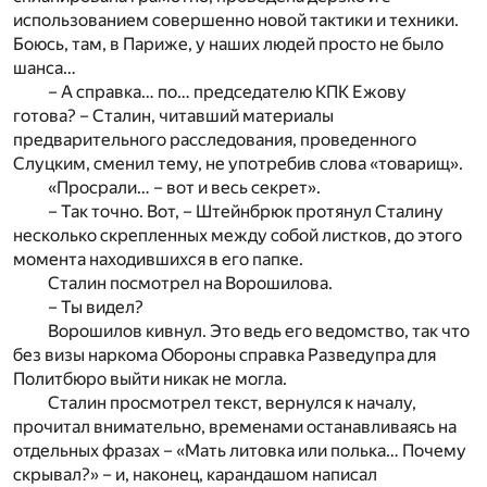
использованием совершенно новой тактики и техники.
Боюсь, там, в Париже, у наших людей просто не было
шанса…
– А справка… по… председателю КПК Ежову
готова? – Сталин, читавший материалы
предварительного расследования, проведенного
Слуцким, сменил тему, не употребив слова «товарищ».
«Просрали… – вот и весь секрет».
– Так точно. Вот, – Штейнбрюк протянул Сталину
несколько скрепленных между собой листков, до этого
момента находившихся в его папке.
Сталин посмотрел на Ворошилова.
– Ты видел?
Ворошилов кивнул. Это ведь его ведомство, так что
без визы наркома Обороны справка Разведупра для
Политбюро выйти никак не могла.
Сталин просмотрел текст, вернулся к началу,
прочитал внимательно, временами останавливаясь на
отдельных фразах – «Мать литовка или полька… Почему
скрывал?» – и, наконец, карандашом написал