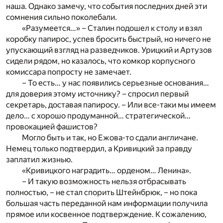
наша. Однако замечу, что события последних дней эти
сомнения сильно поколебали.
«Разумеется…» – Сталин подошел к столу и взял
коробку папирос, успев бросить быстрый, но ничего не
упускающий взгляд на разведчиков. Урицкий и Артузов
сидели рядом, но казалось, что комкор корпусного
комиссара попросту не замечает.
– То есть… у нас появились серьезные основания…
для доверия этому источнику? – спросил первый
секретарь, доставая папиросу. – Или все-таки мы имеем
дело… с хорошо продуманной… стратегической…
провокацией фашистов?
Могло быть и так, но Ежова-то сдали англичане.
Немец только подтвердил, а Кривицкий за правду
заплатил жизнью.
«Кривицкого наградить… орденом… Ленина».
– И такую возможность нельзя отбрасывать
полностью, – не стал спорить Штейнбрюк, – но пока
большая часть переданной нам информации получила
прямое или косвенное подтверждение. К сожалению,