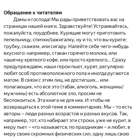
Обращение к читателям
Дамы и господа! Мы рады приветствовать вас на
страницах нашей книги. Здравствуйте! Устраивайтесь,
пожалуйста, поудобнее. Курящие могут приготовить
пепельницу, спички/зажигалку, ну и то, что вы курите:
трубку, скажем, или сигару. Налейте себе чего-нибудь
вкусного: например, стакан горячего молока, или
чашечку крепкого кофе, или просто крепкого… Сразу
предупреждаем, наши герои пьют, курят, регулярно
любят особ противоположного пола и иногда ругаются
матом. В связи с этим лиц, не достигших… или
полагающих, что все это (табак, алкоголь, женщины/
мужчины) есть абсолютное зло, просим не
беспокоиться. Эта книга не для них. И чтобы не
возвращаться к этой теме в комментариях. Мы – то есть
авторы – люди разных возрастов и разных вкусов. Так,
например, тот, кто набирает эти строки, уже не курит, в
меру пьет – что называется, по праздникам – и любит, в
меру своих скромных физических сил, одну лишь свою