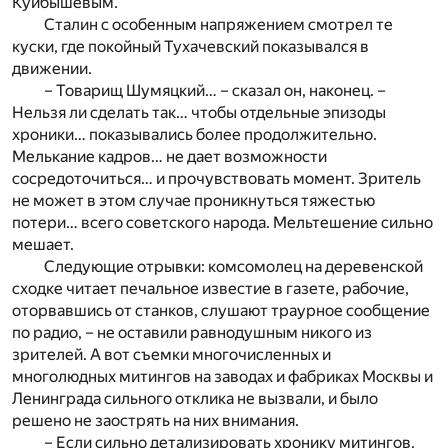
Куйбышевым.
Сталин с особенным напряжением смотрел те
куски, где покойный Тухачевский показывался в
движении.
– Товарищ Шумяцкий… – сказал он, наконец. –
Нельзя ли сделать так… чтобы отдельные эпизоды
хроники… показывались более продолжительно.
Мелькание кадров… не дает возможности
сосредоточиться… и прочувствовать момент. Зритель
не может в этом случае проникнуться тяжестью
потери… всего советского народа. Мельтешение сильно
мешает.
Следующие отрывки: комсомолец на деревенской
сходке читает печальное известие в газете, рабочие,
оторвавшись от станков, слушают траурное сообщение
по радио, – не оставили равнодушным никого из
зрителей. А вот съемки многочисленных и
многолюдных митингов на заводах и фабриках Москвы и
Ленинграда сильного отклика не вызвали, и было
решено не заострять на них внимания.
– Если сильно детализировать хронику митингов,