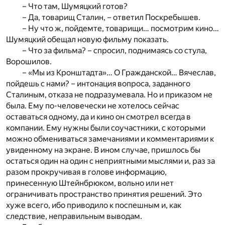
– Что там, Шумяцкий готов?
– Да, товарищ Сталин, – ответил Поскребышев.
– Ну что ж, пойдемте, товарищи… посмотрим кино…
Шумяцкий обещал новую фильму показать.
– Что за фильма? – спросил, поднимаясь со стула,
Ворошилов.
– «Мы из Кронштадта»… О Гражданской… Вячеслав,
пойдешь с нами? – интонация вопроса, заданного
Сталиным, отказа не подразумевала. Но и приказом не
была. Ему по-человечески не хотелось сейчас
оставаться одному, да и кино он смотрел всегда в
компании. Ему нужны были соучастники, с которыми
можно обмениваться замечаниями и комментариями к
увиденному на экране. В ином случае, пришлось бы
остаться один на один с неприятными мыслями и, раз за
разом прокручивая в голове информацию,
принесенную Штейнбрюком, вольно или нет
ограничивать пространство принятия решений. Это
хуже всего, ибо приводило к поспешным и, как
следствие, неправильным выводам.