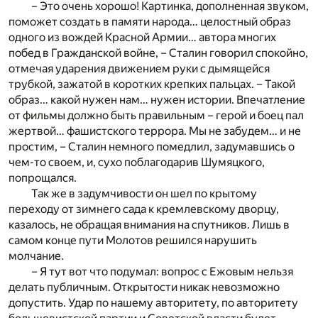
– Это очень хорошо! Картинка, дополненная звуком,
поможет создать в памяти народа… целостный образ
одного из вождей Красной Армии… автора многих
побед в Гражданской войне, – Сталин говорил спокойно,
отмечая ударения движением руки с дымящейся
трубкой, зажатой в коротких крепких пальцах. – Такой
образ… какой нужен нам… нужен истории. Впечатление
от фильмы должно быть правильным – герой и боец пал
жертвой… фашистского террора. Мы не забудем… и не
простим, – Сталин немного помедлил, задумавшись о
чем-то своем, и, сухо поблагодарив Шумяцкого,
попрощался.
Так же в задумчивости он шел по крытому
переходу от зимнего сада к кремлевскому дворцу,
казалось, не обращая внимания на спутников. Лишь в
самом конце пути Молотов решился нарушить
молчание.
– Я тут вот что подумал: вопрос с Ежовым нельзя
делать публичным. Открытости никак невозможно
допустить. Удар по нашему авторитету, по авторитету