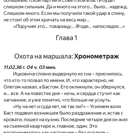
большевистской партии и Советской власти будет
слишком сильным. Да и много на этого… было… надежд.
Слишком много. Если мы получили такой удар в спину,
не стоит об этом кричать на весь мир…
«Поручим это… товарищу… Ягоде… напоследок…»
Глава 1
Охота на маршала:
Хронометраж
11.02.36 г. 04 ч. 03 мин.
Ицковича словно выдернуло из сна – приснилось,
что кто-то позвал по имени. И, что характерно, не
Олегом назвал, а Бастом. Его окликнули, он обернулся,
и… все. А на повестке дня – ночь, и сердце стучит как
загнанное, и уже понятно, что больше не уснуть.
«Ну на нет и суда нет, не так ли?» – Усилием воли
Баст подавил возникшее было раздражение и, встав с
кровати, пошел на кухню. Последние четыре дня он жил
на съемной квартире и, главное, один. Это
воспринималось как настоящее – без дураков –