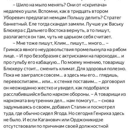
– Шило на мыло менять? Они от «скрипача»
недалеко ушли. Вспомни, как в тридцать втором
Уборевич предлагал немцам Польшу делить? Стратег
банкетный. Еле тогда скандал замяли. Лучше уж Ваську
Блюхера с Дальнего Востока вернуть, а то пишут,
разлагается он там, чуть не царьком себя считает.
– Мне тоже пишут, Клим… пишут… много… –
Гримаса явного неудовольствия промелькнула на рябом
лице. – И про безобразия с актрисками на пароходах… и
про гульбу его кабацкую… По моему мнению, товарищу
Блюхеру стоит… сменить климат. Для здоровья полезно.
Пока не заигрался совсем… а здесь мы его… глядишь,
перевоспитаем… или… к стенке поставим… – договорил
он неожиданно жестко и увидел, как подобрался
расслабившийся было нарком обороны. – А товарищи из
наркомата внутренних дел… нам помогут… – снова
задумываясь о своем, добавил Сталин и посмотрел
туда, где обычно сидел Ягода. Но сегодня Генриха здесь
не было. И если Каганович или Орджоникидзе
отсутствовали по причинам своей должностной