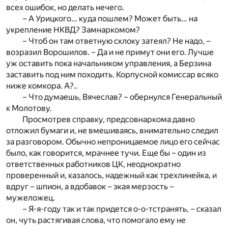
всех ошибок, но делать нечего.
– А Урицкого… куда пошлем? Может быть… на
укрепление НКВД? Замнаркомом?
– Чтоб он там ответную склоку затеял? Не надо, –
возразил Ворошилов. – Да и не примут они его. Лучше
уж оставить пока начальником управления, а Берзина
заставить под ним походить. Корпусной комиссар всяко
ниже комкора. А?..
– Что думаешь, Вячеслав? – обернулся Генеральный
к Молотову.
Просмотрев справку, предсовнаркома давно
отложил бумаги и, не вмешиваясь, внимательно следил
за разговором. Обычно непроницаемое лицо его сейчас
было, как говорится, мрачнее тучи. Еще бы – один из
ответственных работников ЦК, неоднократно
проверенный и, казалось, надежный как трехлинейка, и
вдруг – шпион, а вдобавок – экая мерзость –
мужеложец.
– Я-я-году так и так придется о-о-тстранять, – сказал
он, чуть растягивая слова, что помогало ему не