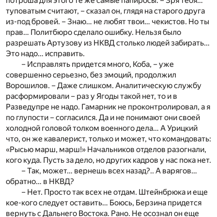
потроша для этого те же самые папиросы. – Зря тебя…
туповатым считают, – сказал он, глядя на старого друга
из-под бровей. – Знаю… не любят твои… чекистов. Но ты
прав… Политбюро сделало ошибку. Нельзя было
разрешать Артузову из НКВД столько людей забирать…
Это надо… исправить.
– Исправлять придется много, Коба, – уже
совершенно серьезно, без эмоций, продолжил
Ворошилов. – Даже слишком. Аналитическую службу
расформировали – раз у Ягоды такой нет, то и в
Разведупре не надо. Гамарник не проконтролировал, а я
по глупости – согласился. Да и не понимают они своей
холодной головой толком военного дела… А Урицкий
что, он же кавалерист, только и может, что командовать:
«Рысью марш, марш!» Начальников отделов разогнали,
кого куда. Пусть за дело, но других кадров у нас пока нет.
– Так, может… вернешь всех назад?.. А варягов…
обратно… в НКВД?
– Нет. Просто так всех не отдам. Штейнбрюка и еще
кое-кого следует оставить… Боюсь, Берзина придется
вернуть с Дальнего Востока. Рано. Не осознал он еще