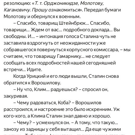
резолюцию: «
Т. т. Орджоникидзе, Молотову,
Кагановичу. Прошу ознакомиться
». Передал бумаги
Молотову и обернулся к военным.
– Спасибо, товарищ Штейнбрюк… Спасибо,
товарищи… Ждем от вас… подробного доклада… Вы
свободны. И… – интонация голоса Сталина чуть не
заставила вздрогнуть от неожиданности уже
собравшегося повернуться корпусного комиссара, – мы
считаем, что товарищу Гамарнику… не следует
сообщать всех подробностей нашей сегодняшней
встречи… Идите.
Когда Урицкий и его люди вышли, Сталин снова
обратился к Ворошилову.
– Ну что, Клим… радуешься? – спросил он,
закуривая.
– Чему радоваться, Коба? – Ворошилов
расстроился, и настроение это было искренним. Уж
кого-кого, а Клима Сталин знал давно и хорошо.
– Чему? – усмехнулся он. – А тому, что такую…
занозу из задницы у себя вытащил… Да еще чужими