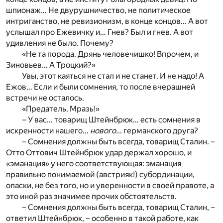
шпионаж… Не двурушничество, не политическое
интриганство, не ревизионизм, в конце концов… А вот
услышал про Ежевичку и… Гнев? Был и гнев. А вот
удивления не было. Почему?
«Не та порода. Дрянь человечишко! Впрочем, и
Зиновьев… А Троцкий?»
Увы, этот каяться не стал и не станет. И не надо! А
Ежов… Если и были сомнения, то после вчерашней
встречи не осталось.
«Предатель. Мразь!»
– У вас… товарищ Штейнбрюк… есть сомнения в
искренности нашего…
нового…
германского друга?
– Сомнения должны быть всегда, товарищ Сталин. –
Отто Оттович Штейнбрюк удар держал хорошо, и
«эманация» у него соответствующая: эманация
правильно понимаемой (австрияк!) субординации,
опаски, не без того, но и уверенности в своей правоте, а
это иной раз значимее прочих обстоятельств.
– Сомнения должны быть всегда, товарищ Сталин, –
ответил Штейнбрюк, – особенно в такой работе, как