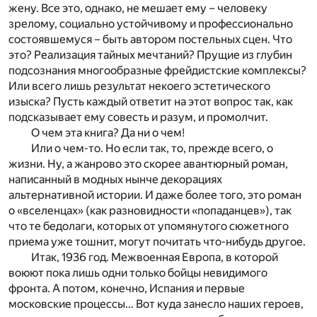
жену. Все это, однако, не мешает ему – человеку
зрелому, социально устойчивому и профессионально
состоявшемуся – быть автором постельных сцен. Что
это? Реализация тайных мечтаний? Прущие из глубин
подсознания многообразные фрейдистские комплексы?
Или всего лишь результат некоего эстетического
изыска? Пусть каждый ответит на этот вопрос так, как
подсказывает ему совесть и разум, и промолчит.
О чем эта книга? Да ни о чем!
Или о чем-то. Но если так, то, прежде всего, о
жизни. Ну, а жанрово это скорее авантюрный роман,
написанный в модных нынче декорациях
альтернативной истории. И даже более того, это роман
о «вселенцах» (как разновидности «попаданцев»), так
что те бедолаги, которых от упомянутого сюжетного
приема уже тошнит, могут почитать что-нибудь другое.
Итак, 1936 год. Межвоенная Европа, в которой
воюют пока лишь одни только бойцы невидимого
фронта. А потом, конечно, Испания и первые
московские процессы… Вот куда занесло наших героев,