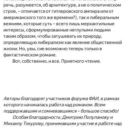
речь, разумеется, об архитектуре, а не о политическом
строе, – отличается от гитлеровского ампира или от
американского того же времени?), так и либеральным
веяниям, которые суть – всего лишь меркантильные
интересы, сформулированные неглупыми людьми
таким образом, чтобы затушевать их природу,
определяющую либерализм как явление общественной
жизни. Но, увы, сие возможно теперь только в
фантастическом романе.
Вот, собственно, и все. Приятного чтения.
Авторы благодарят участников форума ФАИ, в рамках
которого начиналась работа над романом. Всем
поддержавшим и сомневавшимся – большое спасибо!
Особая благодарность: Дмитрию Полупанову и
Михаилу Токурову, принимавшим участие в работе над