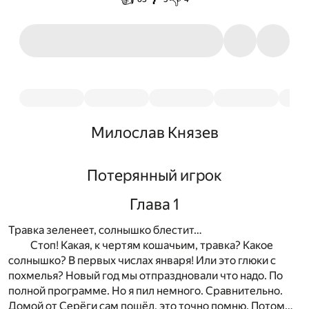
Милослав Князев
Потерянный игрок
Глава 1
Травка зеленеет, солнышко блестит…
Стоп! Какая, к чертям кошачьим, травка? Какое
солнышко? В первых числах января! Или это глюки с
похмелья? Новый год мы отпраздновали что надо. По
полной программе. Но я пил немного. Сравнительно.
Домой от Серёги сам пошёл, это точно помню. Потом…