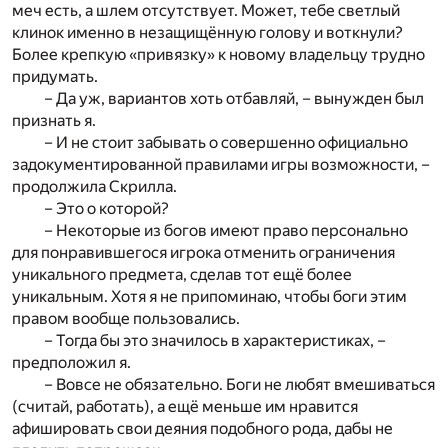
меч есть, а шлем отсутствует. Может, тебе светлый
клинок именно в незащищённую голову и воткнули?
Более крепкую «привязку» к новому владельцу трудно
придумать.
– Да уж, вариантов хоть отбавляй, – вынужден был
признать я.
– И не стоит забывать о совершенно официально
задокументированной правилами игры возможности, –
продолжила Скрилла.
– Это о которой?
– Некоторые из богов имеют право персонально
для понравившегося игрока отменить ограничения
уникального предмета, сделав тот ещё более
уникальным. Хотя я не припоминаю, чтобы боги этим
правом вообще пользовались.
– Тогда бы это значилось в характеристиках, –
предположил я.
– Вовсе не обязательно. Боги не любят вмешиваться
(считай, работать), а ещё меньше им нравится
афишировать свои деяния подобного рода, дабы не