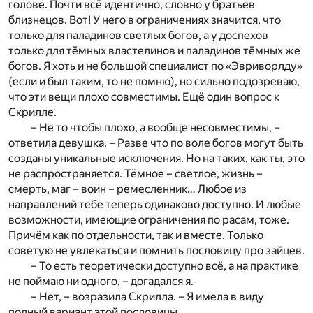
голове. Почти всё идентично, словно у братьев
близнецов. Вот! У него в ограничениях значится, что
только для паладинов светлых богов, а у доспехов
только для тёмных властелинов и паладинов тёмных же
богов. Я хоть и не большой специалист по «Эвриворлду»
(если и был таким, то не помню), но сильно подозреваю,
что эти вещи плохо совместимы. Ещё один вопрос к
Скрилле.
– Не то чтобы плохо, а вообще несовместимы, –
ответила девушка. – Разве что по воле богов могут быть
созданы уникальные исключения. Но на таких, как ты, это
не распространяется. Тёмное – светлое, жизнь –
смерть, маг – воин – ремесленник… Любое из
направлений тебе теперь одинаково доступно. И любые
возможности, имеющие ограничения по расам, тоже.
Причём как по отдельности, так и вместе. Только
советую не увлекаться и помнить пословицу про зайцев.
– То есть теоретически доступно всё, а на практике
не поймаю ни одного, – догадался я.
– Нет, – возразила Скрилла. – Я имела в виду
полный вариант этой пословицы.