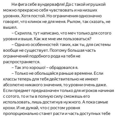
Ни фига себе вундервафля! Да с такой игрушкой
можно прекрасно себя чувствовать и на низших
уровнях. Хотя постой. Но ограничения однозначно
говорят, что клинок не для меня. Рылом, так сказать, не
вышел.
– Скрилла, тут написано, что меч только для сотого
уровня и выше. Как же мне им пользоваться?
– Одна из особенностей: таких, как ты, для системы
вообще не существует. Поэтому большая часть
ограничений подобного рода на тебя не
распространяется.
– Так это хорошо! – обрадовался я.
– Только не обольщайся раньше времени. Если
классы теперь для тебя действительно не имеют
абсолютно никакого значения, то уровни очень даже.
Если предмет предназначен только для игроков начиная
с сотого, то и ты в полную силу сможешь его
использовать, лишь достигнув нужного. А пока самые
крохи. И не думай, что с ростом уровня
пропорционально станет расти и часть доступных тебе