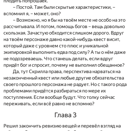
плодить попрошаек.
– Постой. Там были скрытые характеристики, –
вспомнил я, – может, оно?
– Возможно, но я бы на твоём месте не особо на это
рассчитывала. И потом, помощь богов – вещь довольно
скользкая. Зачастую обходится слишком дорого. Вдруг
на твоём персонаже давно какой-нибудь квест висит,
который даже с уровнем сто плюс и уникальной
экипировкой выполнить едва под силу? А ты о нём даже
не подозреваешь. Что станешь делать, если вдруг
придёт бог и спросит, почему не выполнил обещанное?
Да, тут Скрилла права, перспектива нарваться на
незаконченный квест или любые другие обязательства
своего прошлого персонажа не радует. Но с такого рода
проблемами придётся разбираться по мере их
поступления. Если вообще будут. Что толку сейчас
переживать, если всё равно не вспомню?
Глава 3
Решил закончить ревизию вещей и перевёл взгляд на