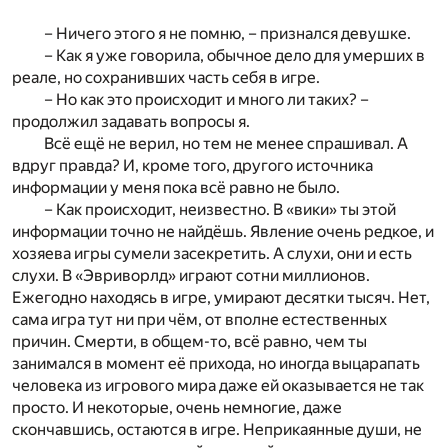
– Ничего этого я не помню, – признался девушке.
– Как я уже говорила, обычное дело для умерших в
реале, но сохранивших часть себя в игре.
– Но как это происходит и много ли таких? –
продолжил задавать вопросы я.
Всё ещё не верил, но тем не менее спрашивал. А
вдруг правда? И, кроме того, другого источника
информации у меня пока всё равно не было.
– Как происходит, неизвестно. В «вики» ты этой
информации точно не найдёшь. Явление очень редкое, и
хозяева игры сумели засекретить. А слухи, они и есть
слухи. В «Эвриворлд» играют сотни миллионов.
Ежегодно находясь в игре, умирают десятки тысяч. Нет,
сама игра тут ни при чём, от вполне естественных
причин. Смерти, в общем-то, всё равно, чем ты
занимался в момент её прихода, но иногда выцарапать
человека из игрового мира даже ей оказывается не так
просто. И некоторые, очень немногие, даже
скончавшись, остаются в игре. Неприкаянные души, не