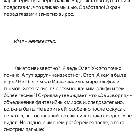
характеристика персонажа». Задержал взгляд на ней и
представил, что кликаю мышью. Сработало! Экран
перед глазами заметно вырос.
Имя – неизвестно.
Как это неизвестно?! Я ведь Олег. Уж это точно
помню! А тут вдруг «неизвестно». Стоп! А кем я был в
игре? Не Олегом же Ивановичем в мире эльфов и
гномов. Хотя какие, к чертям кошачьим, эльфы и тем
более гномы?! Скрилла утверждает, что «Эвриворлд» –
объединение фэнтезийных миров и, следовательно,
должны быть. Не верить ей, особенно после фокуса с
печатью, нет оснований, но сам лично пока ни одного не
видел. Но ладно, с именем разберёмся после, а пока
смотрим дальше: