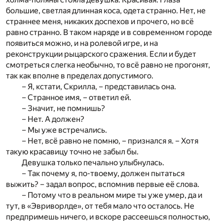
большие, светлая длинная коса, одета странно. Нет, не
страннее меня, никаких доспехов и прочего, но всё
равно странно. В таком наряде и в современном городе
появиться можно, и на ролевой игре, и на
реконструкции рыцарского сражения. Если и будет
смотреться слегка необычно, то всё равно не прогонят,
так как вполне в пределах допустимого.
– Я, кстати, Скрилла, – представилась она.
– Странное имя, – ответил ей.
– Значит, не помнишь?
– Нет. А должен?
– Мы уже встречались.
– Нет, всё равно не помню, – признался я. – Хотя
такую красавицу точно не забыл бы.
Девушка только печально улыбнулась.
– Так почему я, по-твоему, должен пытаться
выжить? – задал вопрос, вспомнив первые её слова.
– Потому что в реальном мире ты уже умер, да и
тут, в «Эвриворлде», от тебя мало что осталось. Не
предпримешь ничего, и вскоре рассеешься полностью,