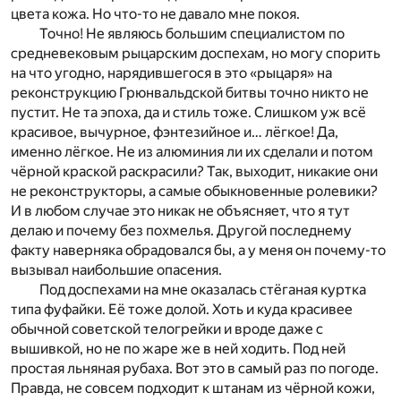
цвета кожа. Но что-то не давало мне покоя.
Точно! Не являюсь большим специалистом по
средневековым рыцарским доспехам, но могу спорить
на что угодно, нарядившегося в это «рыцаря» на
реконструкцию Грюнвальдской битвы точно никто не
пустит. Не та эпоха, да и стиль тоже. Слишком уж всё
красивое, вычурное, фэнтезийное и… лёгкое! Да,
именно лёгкое. Не из алюминия ли их сделали и потом
чёрной краской раскрасили? Так, выходит, никакие они
не реконструкторы, а самые обыкновенные ролевики?
И в любом случае это никак не объясняет, что я тут
делаю и почему без похмелья. Другой последнему
факту наверняка обрадовался бы, а у меня он почему-то
вызывал наибольшие опасения.
Под доспехами на мне оказалась стёганая куртка
типа фуфайки. Её тоже долой. Хоть и куда красивее
обычной советской телогрейки и вроде даже с
вышивкой, но не по жаре же в ней ходить. Под ней
простая льняная рубаха. Вот это в самый раз по погоде.
Правда, не совсем подходит к штанам из чёрной кожи,