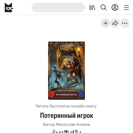
Читать бесплатно онлайн книгу
Потерянный игрок
Автор
Милослав Князев
👍
🌴
👎
63
5
4