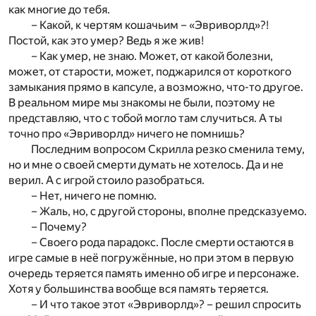
как многие до тебя.
– Какой, к чертям кошачьим – «Эвриворлд»?!
Постой, как это умер? Ведь я же жив!
– Как умер, не знаю. Может, от какой болезни,
может, от старости, может, поджарился от короткого
замыкания прямо в капсуле, а возможно, что-то другое.
В реальном мире мы знакомы не были, поэтому не
представляю, что с тобой могло там случиться. А ты
точно про «Эвриворлд» ничего не помнишь?
Последним вопросом Скрилла резко сменила тему,
но и мне о своей смерти думать не хотелось. Да и не
верил. А с игрой стоило разобраться.
– Нет, ничего не помню.
– Жаль, но, с другой стороны, вполне предсказуемо.
– Почему?
– Своего рода парадокс. После смерти остаются в
игре самые в неё погружённые, но при этом в первую
очередь теряется память именно об игре и персонаже.
Хотя у большинства вообще вся память теряется.
– И что такое этот «Эвриворлд»? – решил спросить