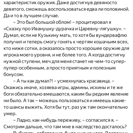
характеристик оружия. Даже достигнув девяносто
девятого, сможешь воспользоваться едва ли половиной.
Да и то в лучшем случае.
– Это был большой облом! – процитировал я
«Сказку про Иванушку-дурачка и Царевну-лягушку». –
Думал, если не Кузькину мать, то хотя бы вундервафлю
получил и теперь смогу гонять к чертям кошачьим всех,
кто ниже сотки, а оказалось просто хорошее оружие для
игрока моего уровня, и не более того. А когда достигну
нужной ступени, меч для меня станет не чем-то супер-
пупер-особенным, а просто приятным и полезным
бонусом.
– А ты как думал?! – усмехнулась красавица. –
Окажись иначе, хозяева игры, админы, искины и те же
боги обязательно вмешаются, каким бы редким явление
ни было. А так – можешь пользоваться и имеешь какие-
то шансы выжить. Хотя бы тут, раз уж там окончательно
умер.
– Ладно, как-нибудь переживу, – согласился я. –
Смотрим дальше, что там мне в наследство досталось?