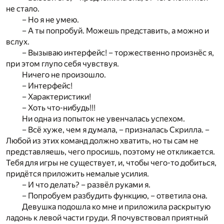
не стало.
– Но я не умею.
– А ты попробуй. Можешь представить, а можно и
вслух.
– Вызываю интерфейс! – торжественно произнёс я,
при этом глупо себя чувствуя.
Ничего не произошло.
– Интерфейс!
– Характеристики!
– Хоть что-нибудь!!!
Ни одна из попыток не увенчалась успехом.
– Всё хуже, чем я думала, – призналась Скрилла. –
Любой из этих команд должно хватить, но ты сам не
представляешь, чего просишь, поэтому не откликается.
Тебя для игры не существует, и, чтобы чего-то добиться,
придётся приложить немалые усилия.
– И что делать? – развёл руками я.
– Попробуем разбудить функцию, – ответила она.
Девушка подошла ко мне и приложила раскрытую
ладонь к левой части груди. Я почувствовал приятный