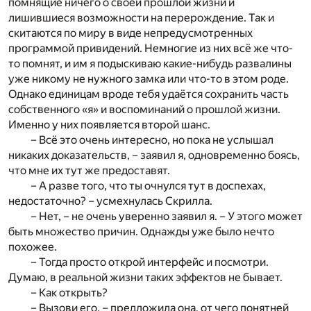
помнящие ничего о своей прошлой жизни и
лишившиеся возможности на перерождение. Так и
скитаются по миру в виде непредусмотренных
программой привидений. Немногие из них всё же что-
то помнят, и им я подыскиваю какие-нибудь развалины
уже никому не нужного замка или что-то в этом роде.
Однако единицам вроде тебя удаётся сохранить часть
собственного «я» и воспоминаний о прошлой жизни.
Именно у них появляется второй шанс.
– Всё это очень интересно, но пока не услышал
никаких доказательств, – заявил я, одновременно боясь,
что мне их тут же предоставят.
– А разве того, что ты очнулся тут в доспехах,
недостаточно? – усмехнулась Скрилла.
– Нет, – не очень уверенно заявил я. – У этого может
быть множество причин. Однажды уже было нечто
похожее.
– Тогда просто открой интерфейс и посмотри.
Думаю, в реальной жизни таких эффектов не бывает.
– Как открыть?
– Вызови его, – предложила она, от чего понятней