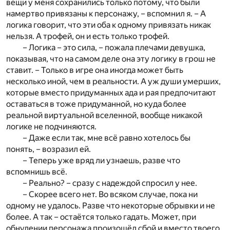
вещи у меня сохранились только потому, что были
намертво привязаны к персонажу, – вспомнил я. – А
логика говорит, что эти оба к одному привязать никак
нельзя. А трофей, он и есть только трофей.
– Логика – это сила, – пожала плечами девушка,
показывая, что на самом деле она эту логику в грош не
ставит. – Только в игре она иногда может быть
несколько иной, чем в реальности. А уж души умерших,
которые вместо придуманных ада и рая предпочитают
оставаться в тоже придуманной, но куда более
реальной виртуальной вселенной, вообще никакой
логике не подчиняются.
– Даже если так, мне всё равно хотелось бы
понять, – возразил ей.
– Теперь уже вряд ли узнаешь, разве что
вспомнишь всё.
– Реально? – сразу с надеждой спросил у нее.
– Скорее всего нет. Во всяком случае, пока ни
одному не удалось. Разве что некоторые обрывки и не
более. А так – остаётся только гадать. Может, при
обнулении персонажа произошёл сбой и вместо твоего