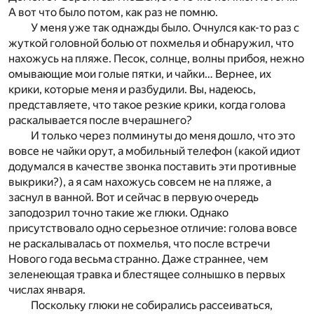
А вот что было потом, как раз не помню.
У меня уже так однажды было. Очнулся как-то раз с
жуткой головной болью от похмелья и обнаружил, что
нахожусь на пляже. Песок, солнце, волны прибоя, нежно
омывающие мои голые пятки, и чайки… Вернее, их
крики, которые меня и разбудили. Вы, надеюсь,
представляете, что такое резкие крики, когда голова
раскалывается после вчерашнего?
И только через полминуты до меня дошло, что это
вовсе не чайки орут, а мобильный телефон (какой идиот
додумался в качестве звонка поставить эти противные
выкрики?), а я сам нахожусь совсем не на пляже, а
заснул в ванной. Вот и сейчас в первую очередь
заподозрил точно такие же глюки. Однако
присутствовало одно серьезное отличие: голова вовсе
не раскалывалась от похмелья, что после встречи
Нового года весьма странно. Даже страннее, чем
зеленеющая травка и блестящее солнышко в первых
числах января.
Поскольку глюки не собирались рассеиваться,