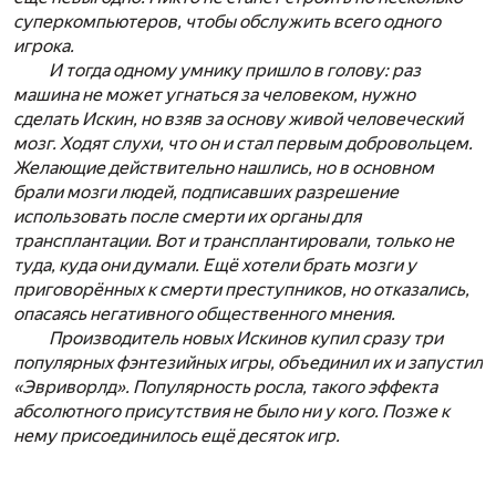
суперкомпьютеров, чтобы обслужить всего одного
игрока.
И тогда одному умнику пришло в голову: раз
машина не может угнаться за человеком, нужно
сделать Искин, но взяв за основу живой человеческий
мозг. Ходят слухи, что он и стал первым добровольцем.
Желающие действительно нашлись, но в основном
брали мозги людей, подписавших разрешение
использовать после смерти их органы для
трансплантации. Вот и трансплантировали, только не
туда, куда они думали. Ещё хотели брать мозги у
приговорённых к смерти преступников, но отказались,
опасаясь негативного общественного мнения.
Производитель новых Искинов купил сразу три
популярных фэнтезийных игры, объединил их и запустил
«Эвриворлд». Популярность росла, такого эффекта
абсолютного присутствия не было ни у кого. Позже к
нему присоединилось ещё десяток игр.