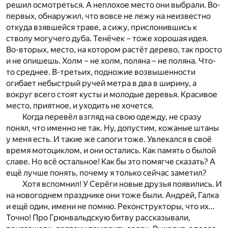
решил осмотреться. А неплохое место они выбрали. Во-
первых, обнаружил, что вовсе не лежу на неизвестно
откуда взявшейся траве, а сижу, прислонившись к
стволу могучего дуба. Тенёчек – тоже хорошая идея.
Во-вторых, место, на котором растёт дерево, так просто
и не опишешь. Холм – не холм, поляна – не поляна. Что-
то среднее. В-третьих, подножие возвышенности
огибает небыстрый ручей метра в два в ширину, а
вокруг всего стоят кусты и молодые деревья. Красивое
место, приятное, и уходить не хочется.
Когда перевёл взгляд на свою одежду, не сразу
понял, что именно не так. Ну, допустим, кожаные штаны
у меня есть. И такие же сапоги тоже. Увлекался в своё
время мотоциклом, и они остались. Как память о былой
славе. Но всё остальное! Как бы это помягче сказать? А
ещё лучше понять, почему я только сейчас заметил?
Хотя вспомнил! У Серёги новые друзья появились. И
на новогоднем празднике они тоже были. Андрей, Галка
и ещё один, имени не помню. Реконструкторы, что их…
Точно! Про Грюнвальдскую битву рассказывали,