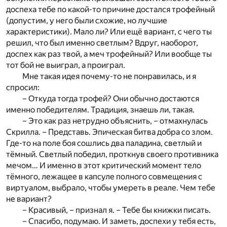
доспеха тебе по какой-то причине достался трофейный
(допустим, у него были схожие, но лучшие
характеристики). Мало ли? Или ещё вариант, с чего ты
решил, что был именно светлым? Вдруг, наоборот,
доспех как раз твой, а меч трофейный? Или вообще ты
тот бой не выиграл, а проиграл.
Мне такая идея почему-то не понравилась, и я
спросил:
– Откуда тогда трофей? Они обычно достаются
именно победителям. Традиция, знаешь ли, такая.
– Это как раз нетрудно объяснить, – отмахнулась
Скрилла. – Представь. Эпическая битва добра со злом.
Где-то на поле боя сошлись два паладина, светлый и
тёмный. Светлый победил, проткнув своего противника
мечом… И именно в этот критический момент тело
тёмного, лежащее в капсуле полного совмещения с
виртуалом, выбрало, чтобы умереть в реале. Чем тебе
не вариант?
– Красивый, – признал я. – Тебе бы книжки писать.
– Спасибо, подумаю. И заметь, доспехи у тебя есть,