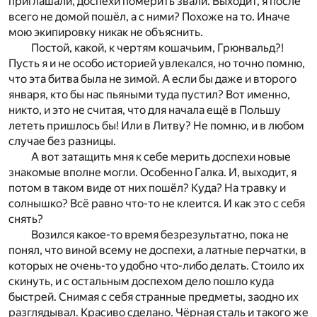
приглашали, доспехи померить звали. Выходит, я после
всего не домой пошёл, а с ними? Похоже на то. Иначе
мою экипировку никак не объяснить.
Постой, какой, к чертям кошачьим, Грюнвальд?!
Пусть я и не особо историей увлекался, но точно помню,
что эта битва была не зимой. А если бы даже и второго
января, кто бы нас пьяными туда пустил? Вот именно,
никто, и это не считая, что для начала ещё в Польшу
лететь пришлось бы! Или в Литву? Не помню, и в любом
случае без разницы.
А вот затащить мня к себе мерить доспехи новые
знакомые вполне могли. Особенно Галка. И, выходит, я
потом в таком виде от них пошёл? Куда? На травку и
солнышко? Всё равно что-то не клеится. И как это с себя
снять?
Возился какое-то время безрезультатно, пока не
понял, что виной всему не доспехи, а латные перчатки, в
которых не очень-то удобно что-либо делать. Стоило их
скинуть, и с остальным доспехом дело пошло куда
быстрей. Снимая с себя странные предметы, заодно их
разглядывал. Красиво сделано. Чёрная сталь и такого же