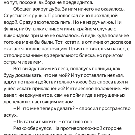
но тут, похоже, выбора не предвидится.
Обошёл вокруг дуба. За ним ничего не оказалось.
Спустился к ручью. Прополоскал лицо прохладной
водой. Сразу захотелось пить. Но не из ручья же. Ни
фляги, ни бутылки с пивом или в крайнем случае с
лимонадом при мне не оказалось. А ведь куда полезнее
того же меча бы были. Тот, кстати, в отличие от доспехов
оказался вполне настоящим. Приятно тяжёлым на вес, с
отполированным до зеркального блеска, но при этом
острым лезвием.
Вот выйду таким из леса, попадусь полиции, как
буду доказывать, что не мой? И тут оставлять нельзя,
вдруг по пьяни действительно чужое без спроса взял и
ушёл искать приключения? Интересное положение. Ни
денег, ни документов, сам не пойми где в игрушечных
доспехах и с настоящим мечом.
– И что мне теперь делать? – спросил пространство
вслух.
– Пытаться выжить, – ответило оно.
Резко обернулся. На противоположной стороне
холма-поляны стояла девушка. Красивая. Глаза