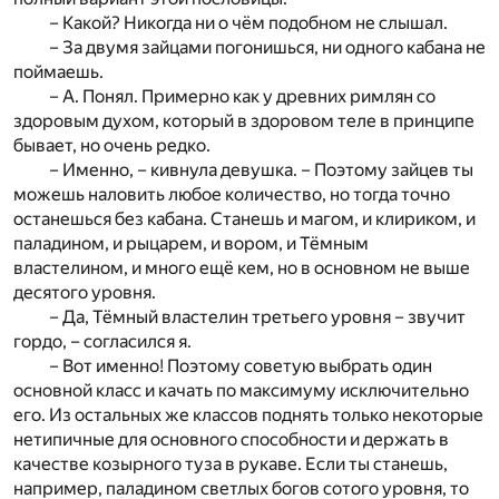
– Какой? Никогда ни о чём подобном не слышал.
– За двумя зайцами погонишься, ни одного кабана не
поймаешь.
– А. Понял. Примерно как у древних римлян со
здоровым духом, который в здоровом теле в принципе
бывает, но очень редко.
– Именно, – кивнула девушка. – Поэтому зайцев ты
можешь наловить любое количество, но тогда точно
останешься без кабана. Станешь и магом, и клириком, и
паладином, и рыцарем, и вором, и Тёмным
властелином, и много ещё кем, но в основном не выше
десятого уровня.
– Да, Тёмный властелин третьего уровня – звучит
гордо, – согласился я.
– Вот именно! Поэтому советую выбрать один
основной класс и качать по максимуму исключительно
его. Из остальных же классов поднять только некоторые
нетипичные для основного способности и держать в
качестве козырного туза в рукаве. Если ты станешь,
например, паладином светлых богов сотого уровня, то