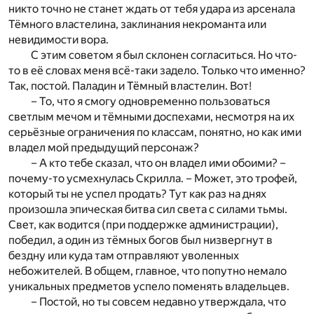
никто точно не станет ждать от тебя удара из арсенала
Тёмного властелина, заклинания некроманта или
невидимости вора.
С этим советом я был склонен согласиться. Но что-
то в её словах меня всё-таки задело. Только что именно?
Так, постой. Паладин и Тёмный властелин. Вот!
– То, что я смогу одновременно пользоваться
светлым мечом и тёмными доспехами, несмотря на их
серьёзные ограничения по классам, понятно, но как ими
владел мой предыдущий персонаж?
– А кто тебе сказал, что он владел ими обоими? –
почему-то усмехнулась Скрилла. – Может, это трофей,
который ты не успел продать? Тут как раз на днях
произошла эпическая битва сил света с силами тьмы.
Свет, как водится (при поддержке администрации),
победил, а один из тёмных богов был низвергнут в
бездну или куда там отправляют уволенных
небожителей. В общем, главное, что попутно немало
уникальных предметов успело поменять владельцев.
– Постой, но ты совсем недавно утверждала, что