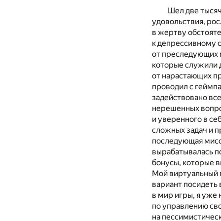
Шел две тысяч
удовольствия, рос
в жертву обстоят
к депрессивному с
от преследующих 
которые служили 
от нарастающих пр
проводил с геймпа
задействовано все
нерешенных вопро
и уверенного в се
сложных задач и п
последующая мисси
вырабатывалась п
бонусы, которые 
Мой виртуальный п
вариант посидеть в
в мир игры, я уже
по управлению сво
на пессимистичес