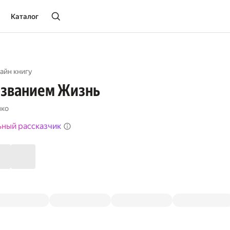
Каталог
айн книгу
азванием Жизнь
нко
ьный рассказчик