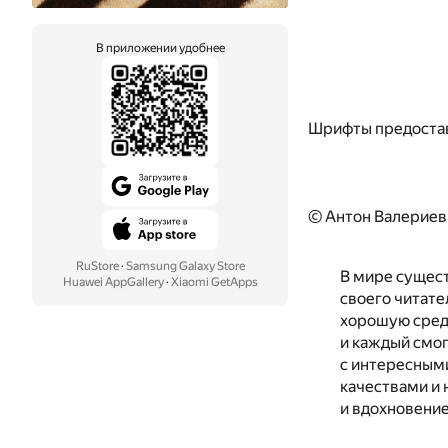
В приложении удобнее
Шрифты предоста
© Антон Валериев
RuStore
·
Samsung Galaxy Store
В мире сущест
Huawei AppGallery
·
Xiaomi GetApps
своего читател
хорошую среди
и каждый смог
с интересным
качествами и 
и вдохновение