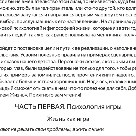
ли бы не вмешательство этой силы, то неизвестно, куда бы 
можно, это был ангел-хранитель или кто-то другой, кто дол
 я совсем запутался и направился верным маршрутом после 
ыбор, прислушавшись к его наставлениям. На страницах д
новой психологией и философией жизни, которые я за эти г
овить людей, так же, как ранее повлияла на меня книга, пол
пойдет о постановке цели и пути к ее реализации, о наполн
льствия. Усвоим полезные правила на примерах сценария, 
 сказок нашего детства. Персонажи сказок, с которыми вы
торых глав, были задействованы не только для того, чтобы р
обы их примеры запомнились после прочтения книги надолго, 
 бывает с большинством хороших книг. Надеюсь, изложенны
каждый сможет отыскать в нем что-то полезное для себя. Д
нием Жизнь». Приятного вам чтения!
ЧАСТЬ ПЕРВАЯ. Психология игры
Жизнь как игра
ют не решать свои проблемы, а жить с ними.