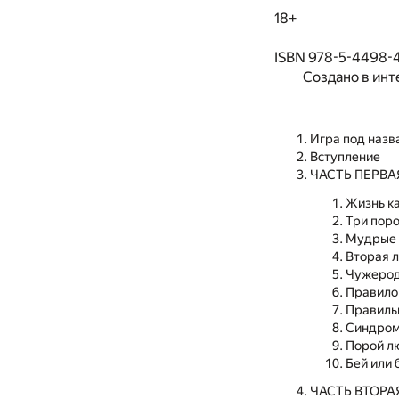
18+
ISBN 978-5-4498-
Создано в инт
Игра под наз
Вступление
ЧАСТЬ ПЕРВАЯ
Жизнь ка
Три пор
Мудрые 
Вторая 
Чужерод
Правило
Правиль
Синдром
Порой лю
Бей или 
ЧАСТЬ ВТОРАЯ