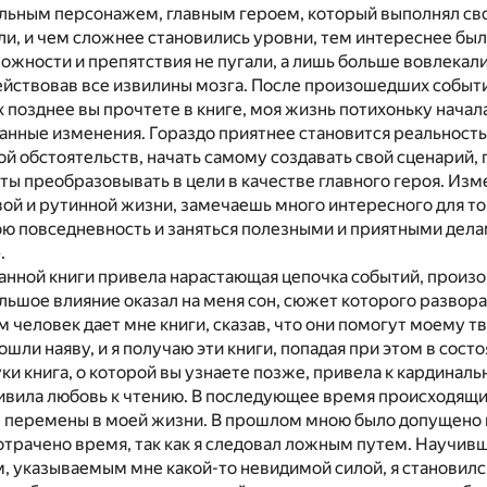
альным персонажем, главным героем, который выполнял св
ли, и чем сложнее становились уровни, тем интереснее было
жности и препятствия не пугали, а лишь больше вовлекали
ействовав все извилины мозга. После произошедших событи
х позднее вы прочтете в книге, моя жизнь потихоньку начал
нные изменения. Гораздо приятнее становится реальность,
й обстоятельств, начать самому создавать свой сценарий,
ты преобразовывать в цели в качестве главного героя. Изм
ой и рутинной жизни, замечаешь много интересного для то
ю повседневность и заняться полезными и приятными делам
.
анной книги привела нарастающая цепочка событий, произ
льшое влияние оказал на меня сон, сюжет которого развор
ем человек дает мне книги, сказав, что они помогут моему т
ошли наяву, и я получаю эти книги, попадая при этом в сост
ки книга, о которой вы узнаете позже, привела к кардина
ривила любовь к чтению. В последующее время происходящ
 перемены в моей жизни. В прошлом мною было допущено 
отрачено время, так как я следовал ложным путем. Научив
м, указываемым мне какой-то невидимой силой, я становилс