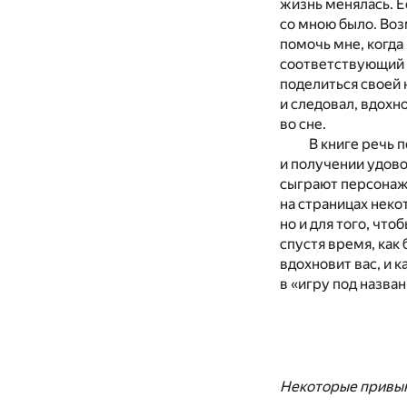
жизнь менялась. Ес
со мною было. Воз
помочь мне, когда
соответствующий в
поделиться своей 
и следовал, вдохн
во сне.
В книге речь 
и получении удово
сыграют персонажи
на страницах неко
но и для того, чт
спустя время, как
вдохновит вас, и 
в «игру под назва
Некоторые привыка