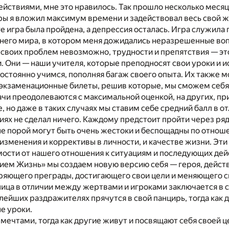
ействиями, мне это нравилось. Так прошло несколько месяц
ры я вложил максимум времени и задействовал весь свой 
оге игра была пройдена, а депрессия осталась. Игра служил
него мира, в котором меня дожидались неразрешенные во
 своих проблем невозможно, трудности и препятствия — э
. Они — наши учителя, которые преподносят свои уроки и и
остоянно учимся, пополняя багаж своего опыта. Их также 
 экзаменационные билеты, решив которые, мы сможем себя
ачи преодолеваются с максимальной оценкой, на других, пр
 но даже в таких случаях мы ставим себе средний балл в отл
иях не сделал ничего. Каждому предстоит пройти через ря
е порой могут быть очень жестоки и беспощадны по отноше
изменения и коррективы в личности, и качестве жизни. Эт
мости от нашего отношения к ситуациям и последующих дей
нием Жизнь» мы создаем новую версию себя — героя, дейс
оряющего преграды, достигающего свои цели и меняющего с
ница в отличии между жертвами и игроками заключается в
алейших раздражителях прячутся в свой панцирь, тогда как 
е уроки.
 мечтами, тогда как другие живут и посвящают себя своей ц