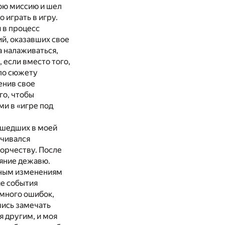
ою миссию и шел
 играть в игру.
 в процесс
й, оказавших свое
а налаживаться,
 если вместо того,
 по сюжету
енив свое
го, чтобы
и в «игре под
ошедших в моей
ачивался
ворчеству. После
ояние дежавю.
льным изменениям
ие события
много ошибок,
шись замечать
я другим, и моя