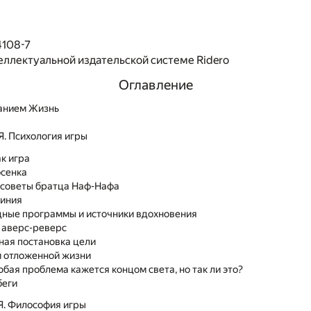
4108-7
еллектуальной издательской системе Ridero
Оглавление
ванием Жизнь
. Психология игры
к игра
осенка
советы братца Наф-Нафа
линия
ные программы и источники вдохновения
 аверс-реверс
ная постановка цели
 отложенной жизни
бая проблема кажется концом света, но так ли это?
беги
. Философия игры