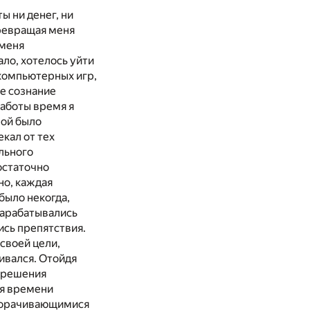
ы ни денег, ни
превращая меня
 меня
ало, хотелось уйти
компьютерных игр,
е сознание
работы время я
рой было
кал от тех
льного
остаточно
но, каждая
было некогда,
зарабатывались
сь препятствия.
своей цели,
ривался. Отойдя
ь решения
яя времени
зворачивающимися