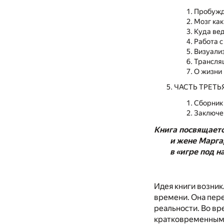
Пробужд
Мозг как
Куда ве
Работа 
Визуали
Трансля
О жизни 
ЧАСТЬ ТРЕТЬЯ
Сборник
Заключе
Книга посвящаетс
и жене Марга
в «игре под 
Идея книги возник
времени. Она пер
реальности. Во вр
кратковременным 