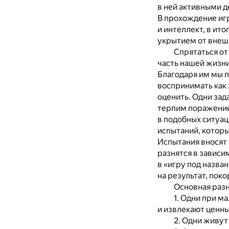
в ней активными д
В прохождение иг
и интеллект, в ит
укрытием от внеш
Спрятаться от
часть нашей жизни
Благодаря им мы п
воспринимать как
оценить. Одни зад
терпим поражение,
в подобных ситуац
испытаний, которы
Испытания вносят 
разнятся в зависи
в «игру под назва
на результат, пок
Основная раз
1. Одни при м
и извлекают ценны
2. Одни живут