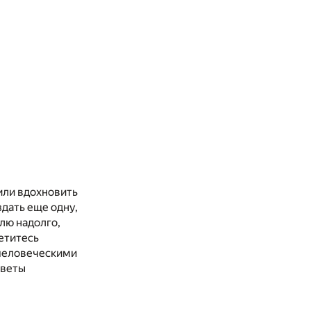
или вдохновить
здать еще одну,
лю надолго,
ретитесь
 человеческими
оветы