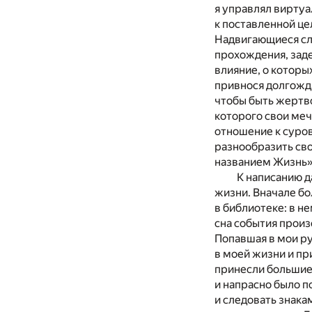
я управлял вирту
к поставленной це
Надвигающиеся сло
прохождения, зад
влияние, о которы
привнося долгожда
чтобы быть жертво
которого свои меч
отношение к суров
разнообразить сво
названием Жизнь»
К написанию д
жизни. Вначале бо
в библиотеке: в н
сна события произ
Попавшая в мои ру
в моей жизни и п
принесли большие
и напрасно было п
и следовать знака