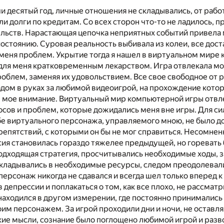
и десятый год, личные отношения не складывались, от работ
ли долги по кредитам. Со всех сторон что-то не ладилось, 
ельств. Нарастающая цепочка неприятных событий привела
остоянию. Суровая реальность выбивала из колеи, все дост
меня проблем. Укрытие тогда я нашел в виртуальном мире 
для меня кратковременным лекарством. Игра отвлекала мо
облем, заменяя их удовольствием. Все свое свободное от 
дом в руках за любимой видеоигрой, на прохождение кото
 мое внимание. Виртуальный мир компьютерной игры отвле
сов и проблем, которые дожидались меня вне игры. Для си
бе виртуального персонажа, управляемого мною, не было д
репятствий, с которыми он бы не мог справиться. Несомнен
я становилась гораздо тяжелее предыдущей, но горевать 
одходящая стратегия, просчитывались необходимые ходы, 
вкладывались в необходимые ресурсы, следом преодолевали
ерсонаж никогда не сдавался и всегда шел только вперед к 
 депрессии и поплакаться о том, как все плохо, не рассмат
 находился в другом измерении, где постоянно принималис
им персонажем. За игрой проходили дни и ночи, не оставл
кие мысли, сознание было поглощено любимой игрой и ра