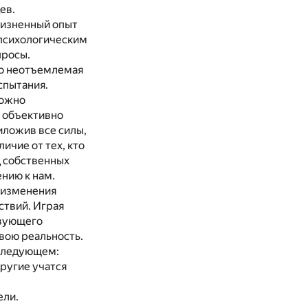
ев.
жизненный опыт
а психологическим
просы.
то неотъемлемая
спытания.
можно
 объективно
иложив все силы,
ичие от тех, кто
д собственных
нию к нам.
и изменения
ствий. Играя
твующего
вою реальность.
 следующем:
другие учатся
ели.