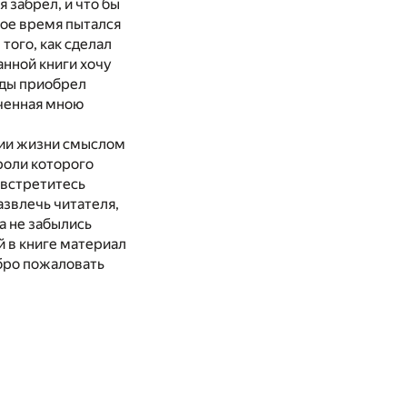
я забрел, и что бы
гое время пытался
того, как сделал
анной книги хочу
оды приобрел
ученная мною
ении жизни смыслом
роли которого
 встретитесь
азвлечь читателя,
а не забылись
й в книге материал
обро пожаловать