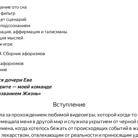
ение ото сна
 фильтр
дет сценарий
с подсознанием
зация, аффирмация и талисманы
ция мыслей
и игре
. Сборник афоризмов
 афоризмов
ние
я дочери Еве
рите —
моей команде
названием Жизнь»
Вступление
ла за прохождением любимой видеоигры, которой когда-то
емещала меня в другой мир и служила укрытием от черной
емена, когда хотелось бежать от происходящих событий в ж
лекарством, отвлекающим от реальности и приносящим уд