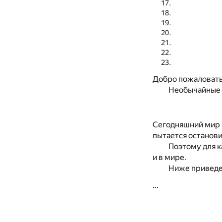
Добро пожаловать 
Необычайные 
Сегодняшний мир р
пытается останови
Поэтому для к
и в мире.
Ниже приведен
...