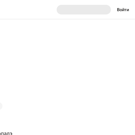
Войти
рпалэ