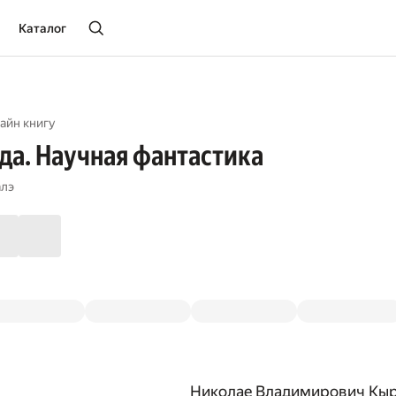
Каталог
айн книгу
ода. Научная фантастика
алэ
Николае Владимирович Кы