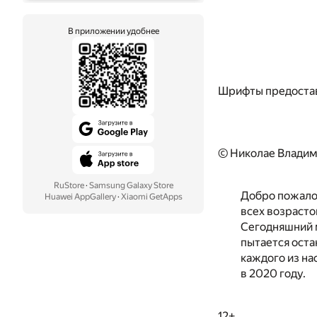
В приложении удобнее
Шрифты предоста
© Николае Владим
RuStore
·
Samsung Galaxy Store
Добро пожало
Huawei AppGallery
·
Xiaomi GetApps
всех возрасто
Сегодняшний м
пытается оста
каждого из на
в 2020 году.
12+