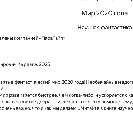
Мир 2020 года
Научная фантастика
влены компанией «ПараТайп»
ирович Кырпалэ, 2025
вать в фантастический мир 2020 года! Необычайные и вдо
в!
ир развивается быстрее, чем когда-либо, и ускоряется с ка
новить развитие добра, — исчезает, а все, что помогает ем
с очень важно, что и как мы делаем… Читайте в книге науч