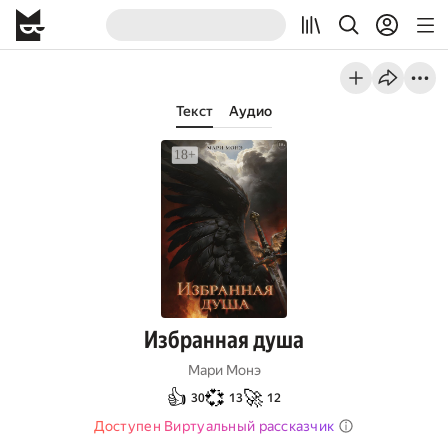
Текст
Аудио
Избранная душа
Мари Монэ
👍
💞
🚀
30
13
12
Доступен Виртуальный рассказчик