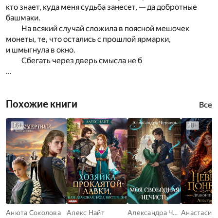
кто знает, куда меня судьба занесет, — да добротные
башмаки.
На всякий случай сложила в поясной мешочек
монеты, те, что остались с прошлой ярмарки,
и шмыгнула в окно.
Сбегать через дверь смысла не б
...
Похожие книги
Все
Анюта Соколова
Алекс Найт
Александра Черчень
Анастасия