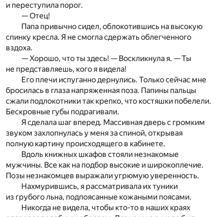
и переступила порог.
— Отец!
Папа привычно сидел, облокотившись на высокую
спинку кресла. Я не смогла сдержать облегченного
вздоха.
— Хорошо, что ты здесь! — Воскликнула я. — Ты
не представляешь, кого я видела!
Его плечи испуганно дернулись. Только сейчас мне
бросилась в глаза напряженная поза. Папины пальцы
сжали подлокотники так крепко, что костяшки побелели.
Бескровные губы подрагивали.
Я сделала шаг вперед. Массивная дверь с громким
звуком захлопнулась у меня за спиной, открывая
полную картину происходящего в кабинете.
Вдоль книжных шкафов стояли незнакомые
мужчины. Все как на подбор высокие и широкоплечие.
Позы незнакомцев выражали угрюмую уверенность.
Нахмурившись, я рассматривала их туники
из грубого льна, подпоясанные кожаными поясами.
Никогда не видела, чтобы кто-то в наших краях