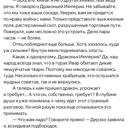
— Бросьте, князь! Я не о других княжествах веду
речь. Я говорю о Драконьей Империи. Не забывайте,
что мы тоже ваши соседи. Уверен, вам не придется
по нраву война с нами. Только представьте: выжженные
поля, растерзанный скот, разрушенные торговые пути.
Поверьте, нам несложно это устроить. Дело пары
часов — не более.
Отец побледнел еще больше. Хотя, казалось, куда
уж сильнее? Внутри меня поднималась злость.
Какая, к однорогому, Драконья Империя? Да, наш
народ всегда знал, что в горах Ивар обитают дикие
чешуйчатые твари. Поэтому мы никогда не совались
туда. Несколько отчаянных храбрецов, кто ослушался
мудрых советов, так и не вернулись.
А теперь к нам пришел дракон, угрожает
и требует… А что он, собственно, требует? В глубине
души я уже понимала, к чему идет этот странный
разговор. Но мой разум пока еще отказывался это
принимать.
— Что вам надо? Говорите прямо! — Дерзко заявила
я, вскидывая подбородок.