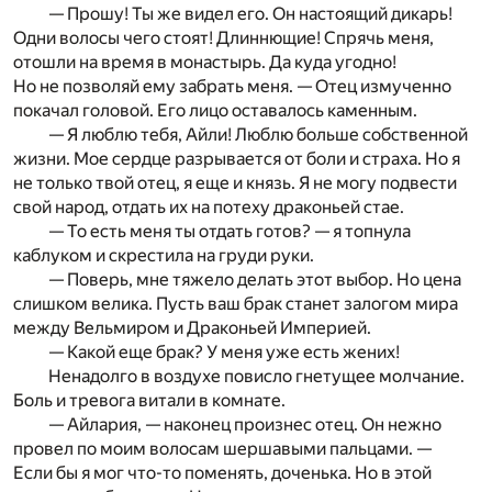
— Прошу! Ты же видел его. Он настоящий дикарь!
Одни волосы чего стоят! Длиннющие! Спрячь меня,
отошли на время в монастырь. Да куда угодно!
Но не позволяй ему забрать меня. — Отец измученно
покачал головой. Его лицо оставалось каменным.
— Я люблю тебя, Айли! Люблю больше собственной
жизни. Мое сердце разрывается от боли и страха. Но я
не только твой отец, я еще и князь. Я не могу подвести
свой народ, отдать их на потеху драконьей стае.
— То есть меня ты отдать готов? — я топнула
каблуком и скрестила на груди руки.
— Поверь, мне тяжело делать этот выбор. Но цена
слишком велика. Пусть ваш брак станет залогом мира
между Вельмиром и Драконьей Империей.
— Какой еще брак? У меня уже есть жених!
Ненадолго в воздухе повисло гнетущее молчание.
Боль и тревога витали в комнате.
— Айлария, — наконец произнес отец. Он нежно
провел по моим волосам шершавыми пальцами. —
Если бы я мог что-то поменять, доченька. Но в этой