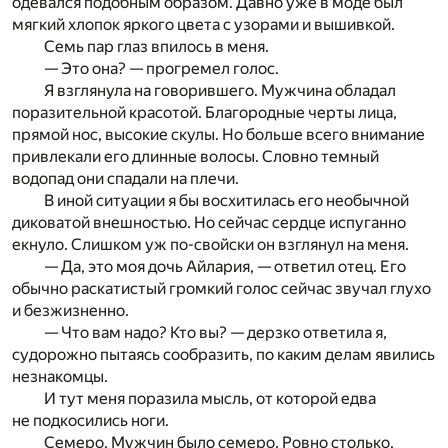
одевался подобным образом. Давно уже в моде был
мягкий хлопок яркого цвета с узорами и вышивкой.
Семь пар глаз впилось в меня.
— Это она? — прогремел голос.
Я взглянула на говорившего. Мужчина обладал
поразительной красотой. Благородные черты лица,
прямой нос, высокие скулы. Но больше всего внимание
привлекали его длинные волосы. Словно темный
водопад они спадали на плечи.
В иной ситуации я бы восхитилась его необычной
диковатой внешностью. Но сейчас сердце испуганно
екнуло. Слишком уж по-свойски он взглянул на меня.
— Да, это моя дочь Айлария, — ответил отец. Его
обычно раскатистый громкий голос сейчас звучал глухо
и безжизненно.
— Что вам надо? Кто вы? — дерзко ответила я,
судорожно пытаясь сообразить, по каким делам явились
незнакомцы.
И тут меня поразила мысль, от которой едва
не подкосились ноги.
Семеро. Мужчин было семеро. Ровно столько,