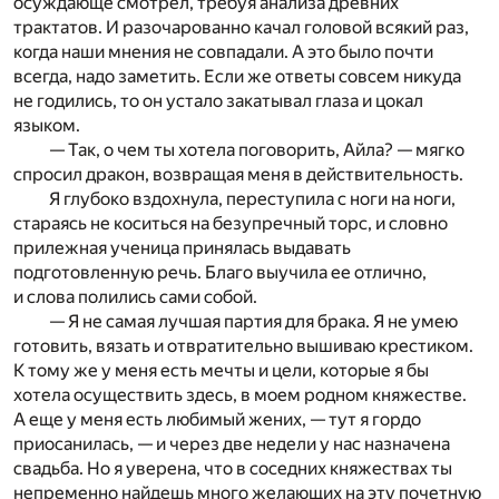
осуждающе смотрел, требуя анализа древних
трактатов. И разочарованно качал головой всякий раз,
когда наши мнения не совпадали. А это было почти
всегда, надо заметить. Если же ответы совсем никуда
не годились, то он устало закатывал глаза и цокал
языком.
— Так, о чем ты хотела поговорить, Айла? — мягко
спросил дракон, возвращая меня в действительность.
Я глубоко вздохнула, переступила с ноги на ноги,
стараясь не коситься на безупречный торс, и словно
прилежная ученица принялась выдавать
подготовленную речь. Благо выучила ее отлично,
и слова полились сами собой.
— Я не самая лучшая партия для брака. Я не умею
готовить, вязать и отвратительно вышиваю крестиком.
К тому же у меня есть мечты и цели, которые я бы
хотела осуществить здесь, в моем родном княжестве.
А еще у меня есть любимый жених, — тут я гордо
приосанилась, — и через две недели у нас назначена
свадьба. Но я уверена, что в соседних княжествах ты
непременно найдешь много желающих на эту почетную