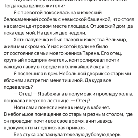
Тогда куда делись жители?
Я с тревогой покосилась на княжеский
белокаменный особняк с невысокой башенкой, что стоял
на самом центровом месте площади. Отцовский дом, да
пока еще мой. На целых две недели.
Хоть папулечка и был главой княжества Вельмир,
жили мы скромно. У нас и сотой доли не было
от состояния семьи моего жениха Тарена. Его отец,
крупный предприниматель, контролировал почти
каждую лавку в городе и в ближайшей округе.
Я поспешила в дом. Небольшой дворик со старыми
яблонями встретил меня тишиной. Да куда все
подевались?
— Отец! — Я забежала в полумрак и прохладу холла,
поцокала вверх по лестнице. — Отец?
Ноги сами понесли меня к нему в кабинет.
В небольшое помещение со старым резным столом, где
он проводил почти все свое время, вчитываясь
в документы и подписывая приказы.
Без стука распахнула тяжелую дубовую дверь