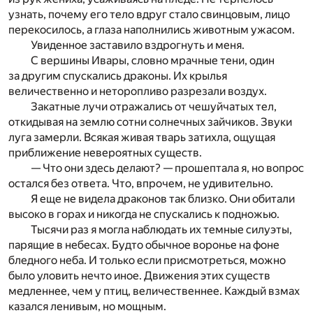
узнать, почему его тело вдруг стало свинцовым, лицо
перекосилось, а глаза наполнились животным ужасом.
Увиденное заставило вздрогнуть и меня.
С вершины Ивары, словно мрачные тени, один
за другим спускались драконы. Их крылья
величественно и неторопливо разрезали воздух.
Закатные лучи отражались от чешуйчатых тел,
откидывая на землю сотни солнечных зайчиков. Звуки
луга замерли. Всякая живая тварь затихла, ощущая
приближение невероятных существ.
— Что они здесь делают? — прошептала я, но вопрос
остался без ответа. Что, впрочем, не удивительно.
Я еще не видела драконов так близко. Они обитали
высоко в горах и никогда не спускались к подножью.
Тысячи раз я могла наблюдать их темные силуэты,
парящие в небесах. Будто обычное воронье на фоне
бледного неба. И только если присмотреться, можно
было уловить нечто иное. Движения этих существ
медленнее, чем у птиц, величественнее. Каждый взмах
казался ленивым, но мощным.