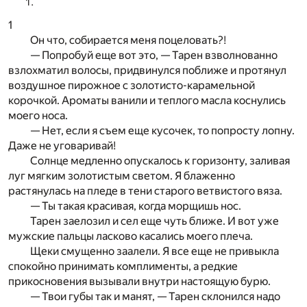
1
Он что, собирается меня поцеловать?!
— Попробуй еще вот это, — Тарен взволнованно
взлохматил волосы, придвинулся поближе и протянул
воздушное пирожное с золотисто-карамельной
корочкой. Ароматы ванили и теплого масла коснулись
моего носа.
— Нет, если я съем еще кусочек, то попросту лопну.
Даже не уговаривай!
Солнце медленно опускалось к горизонту, заливая
луг мягким золотистым светом. Я блаженно
растянулась на пледе в тени старого ветвистого вяза.
— Ты такая красивая, когда морщишь нос.
Тарен заелозил и сел еще чуть ближе. И вот уже
мужские пальцы ласково касались моего плеча.
Щеки смущенно заалели. Я все еще не привыкла
спокойно принимать комплименты, а редкие
прикосновения вызывали внутри настоящую бурю.
— Твои губы так и манят, — Тарен склонился надо