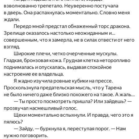
взволнованно трепетало. Неуверенно постучала
в дверь. Она распахнулась моментально. Словно меня
ждали.
Передо мной предстал обнаженный торс дракона.
Зрелище оказалось настолько неожиданным и…
совершенным, что я замерла, не в силах отвести от него
взгляд.
Широкие плечи, четко очерченные мускулы.
Гладкая, бронзовая кожа. Грудная клетка неторопливо
поднималась и опускалась, выдавая спокойное
настроение ее владельца.
Я жадно изучила ровные кубики на прессе.
Проскользнула предательская мысль, что у Тарена
не было ничего даже близко похожего на такое. А жаль…
— Ты просто посмотреть пришла? Или зайдешь? —
прозвучал насмешливый голос.
Щеки моментально вспыхнули. И правда, чего это я
пялюсь?
— Зайду, — буркнула я, переступая порог. — Нам
нужно поговорить.