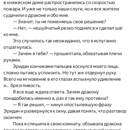
в княжеском доме распространились со скоростью
пожара. И уже не только наши слуги, но и все жители
судачили о драконе и обо мне.
— Значит, ты не поменяешь свое решение?
— Нет, — чешуйчатый резко поднялся и сделал шаг
ко мне.
Это случилось так неожиданно, что я испуганно
отшатнулась.
— Зачем я тебе? — прошептала, обхватывая плечи
руками.
Эридан кончиками пальцев коснулся моего лица,
словно пытаясь успокоить. Но тут же отдернул руку.
Всего на мгновение в его глазах вспыхнуло удивление
и… брезгливость.
Я все еще ждала ответа. Зачем дракону
понадобилась именно я, раз я так ему противна?
— Я так решил, — кинул опостылевшую фразу
Эридан и развернулся к окну, давая понять, что разговор
окончен.
Пока я спешила в свою комнату, обзывала дракона