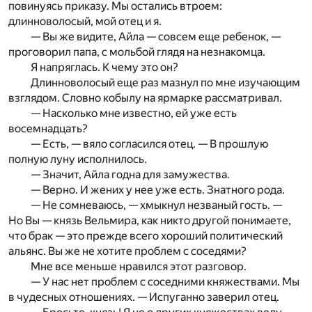
повинуясь приказу. Мы остались втроем:
длинноволосый, мой отец и я.
— Вы же видите, Айла — совсем еще ребенок, —
проговорил папа, с мольбой глядя на незнакомца.
Я напряглась. К чему это он?
Длинноволосый еще раз мазнул по мне изучающим
взглядом. Словно кобылу на ярмарке рассматривал.
— Насколько мне известно, ей уже есть
восемнадцать?
— Есть, — вяло согласился отец. — В прошлую
полную луну исполнилось.
— Значит, Айла годна для замужества.
— Верно. И жених у нее уже есть. Знатного рода.
— Не сомневаюсь, — хмыкнул незваный гость. —
Но Вы — князь Вельмира, как никто другой понимаете,
что брак — это прежде всего хороший политический
альянс. Вы же не хотите проблем с соседями?
Мне все меньше нравился этот разговор.
— У нас нет проблем с соседними княжествами. Мы
в чудесных отношениях. — Испуганно заверил отец.