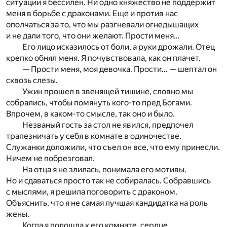
ситуации я бессилен. Ни одно княжество не поддержит
меня в борьбе с драконами. Еще и против нас
ополчаться за то, что мы разгневали огнедышащих
и не дали того, что они желают. Прости меня…
Его лицо исказилось от боли, а руки дрожали. Отец
крепко обнял меня. Я почувствовала, как он плачет.
— Прости меня, моя девочка. Прости… — шептал он
сквозь слезы.
Ужин прошел в звенящей тишине, словно мы
собрались, чтобы помянуть кого-то пред Богами.
Впрочем, в каком-то смысле, так оно и было.
Незваный гость за стол не явился, предпочел
трапезничать у себя в комнате в одиночестве.
Служанки доложили, что съел он все, что ему принесли.
Ничем не побрезговал.
На отца я не злилась, понимала его мотивы.
Но и сдаваться просто так не собиралась. Собравшись
с мыслями, я решила поговорить с драконом.
Объяснить, что я не самая лучшая кандидатка на роль
жены.
Когда я подошла к его комнате, сердце