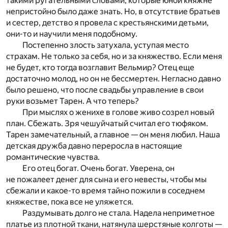
такими ругательными словами, которые юной княжне
непристойно было даже знать. Но, в отсутствие братьев
и сестер, детство я провела с крестьянскими детьми,
они-то и научили меня подобному.
Постепенно злость затухала, уступая место
страхам. Не только за себя, но и за княжество. Если меня
не будет, кто тогда возглавит Вельмир? Отец еще
достаточно молод, но он не бессмертен. Негласно давно
было решено, что после свадьбы управление в свои
руки возьмет Тарен. А что теперь?
При мыслях о женихе в голове живо созрел новый
план. Сбежать. Зря чешуйчатый считал его тюфяком.
Тарен замечательный, а главное — он меня любил. Наша
детская дружба давно переросла в настоящие
романтические чувства.
Его отец богат. Очень богат. Уверена, он
не пожалеет денег для сына и его невесты, чтобы мы
сбежали и какое-то время тайно пожили в соседнем
княжестве, пока все не уляжется.
Раздумывать долго не стала. Надела неприметное
платье из плотной ткани, натянула шерстяные колготы —