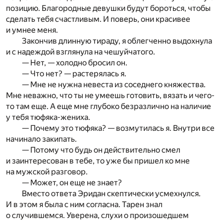
позицию. Благородные девушки будут бороться, чтобы
сделать тебя счастливым. И поверь, они красивее
и умнее меня.
Закончив длинную тираду, я облегченно выдохнула
и с надеждой взглянула на чешуйчатого.
— Нет, — холодно бросил он.
— Что нет? — растерялась я.
— Мне не нужна невеста из соседнего княжества.
Мне неважно, что ты не умеешь готовить, вязать и чего-
то там еще. А еще мне глубоко безразлично на наличие
у тебя тюфяка-жениха.
— Почему это тюфяка? — возмутилась я. Внутри все
начинало закипать.
— Потому что будь он действительно смел
и заинтересован в тебе, то уже бы пришел ко мне
на мужской разговор.
— Может, он еще не знает?
Вместо ответа Эридан скептически усмехнулся.
И в этом я была с ним согласна. Тарен знал
о случившемся. Уверена, слухи о произошедшем