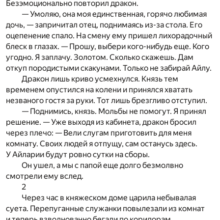
Безэмоционально повторил дракон.
— Умоляю, она моя единственная, горячо любимая
дочь, — запричитал отец, поднимаясь из-за стола. Его
оцепенение спало. На смену ему пришел лихорадочный
блеск в глазах. — Прошу, выбери кого-нибудь еще. Кого
угодно. Я заплачу. Золотом. Сколько скажешь. Дам
откуп породистыми скакунами. Только не забирай Айлу.
Дракон лишь криво усмехнулся. Князь тем
временем опустился на колени и принялся хватать
незваного гостя за руки. Тот лишь брезгливо отступил.
— Поднимись, князь. Мольбы не помогут. Я принял
решение. — Уже выходя из кабинета, дракон бросил
через плечо: — Вели слугам приготовить для меня
комнату. Своих людей я отпущу, сам останусь здесь.
У Айларии будут ровно сутки на сборы.
Он ушел, а мы с папой еще долго безмолвно
смотрели ему вслед.
2
Через час в княжеском доме царила небывалая
суета. Перепуганные служанки повылезали из комнат
и теперь взволнованно бегали по коридорам,