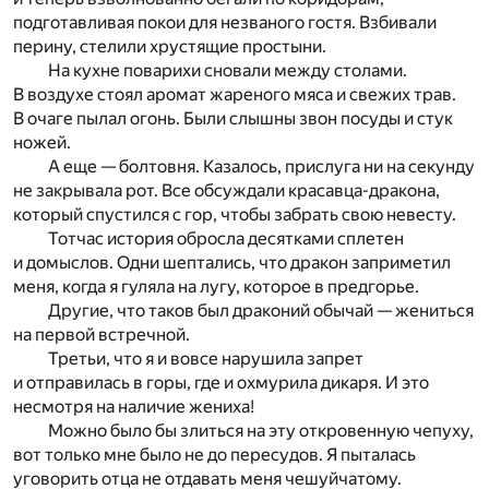
подготавливая покои для незваного гостя. Взбивали
перину, стелили хрустящие простыни.
На кухне поварихи сновали между столами.
В воздухе стоял аромат жареного мяса и свежих трав.
В очаге пылал огонь. Были слышны звон посуды и стук
ножей.
А еще — болтовня. Казалось, прислуга ни на секунду
не закрывала рот. Все обсуждали красавца-дракона,
который спустился с гор, чтобы забрать свою невесту.
Тотчас история обросла десятками сплетен
и домыслов. Одни шептались, что дракон заприметил
меня, когда я гуляла на лугу, которое в предгорье.
Другие, что таков был драконий обычай — жениться
на первой встречной.
Третьи, что я и вовсе нарушила запрет
и отправилась в горы, где и охмурила дикаря. И это
несмотря на наличие жениха!
Можно было бы злиться на эту откровенную чепуху,
вот только мне было не до пересудов. Я пыталась
уговорить отца не отдавать меня чешуйчатому.