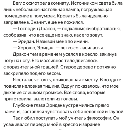
Бегло осмотрела комнату. Источником света была
лишь небольшая настольная лампа, погружающая
помещение в полумрак. Кровать была идеально
заправлена. Значит, еще не ложился.
— Господин Дракон, — подхалимски обратилась я,
сообразив, что все еще не знаю, как его зовут.
— Эридан. Называй меня по имени.
— Хорошо, Эридан, — легко согласилась я.
Дракон тем временем уселся в кресло, закинув
ногу на ногу. Его массивное тело двигалось
с поразительной грацией. Старое дерево протяжно
заскрипело под его весом.
Я осталась стоять, прикованная к месту. В воздухе
повисла неловкая тишина. Вдруг показалось, что мое
дыхание слишком громкое. Все слова, которые
приготовила, вылетели из головы.
Глубокие глаза Эридана устремились прямо
на меня, заставляя чувствовать себя неловкой и глупой.
Так любил поступать мой учитель философии. Он
усаживался передо мной в кресло и заранее