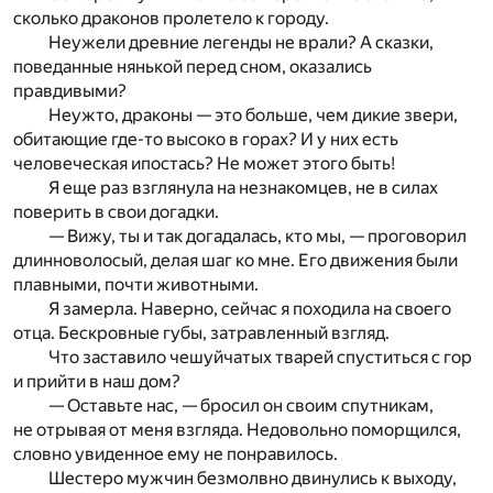
сколько драконов пролетело к городу.
Неужели древние легенды не врали? А сказки,
поведанные нянькой перед сном, оказались
правдивыми?
Неужто, драконы — это больше, чем дикие звери,
обитающие где-то высоко в горах? И у них есть
человеческая ипостась? Не может этого быть!
Я еще раз взглянула на незнакомцев, не в силах
поверить в свои догадки.
— Вижу, ты и так догадалась, кто мы, — проговорил
длинноволосый, делая шаг ко мне. Его движения были
плавными, почти животными.
Я замерла. Наверно, сейчас я походила на своего
отца. Бескровные губы, затравленный взгляд.
Что заставило чешуйчатых тварей спуститься с гор
и прийти в наш дом?
— Оставьте нас, — бросил он своим спутникам,
не отрывая от меня взгляда. Недовольно поморщился,
словно увиденное ему не понравилось.
Шестеро мужчин безмолвно двинулись к выходу,