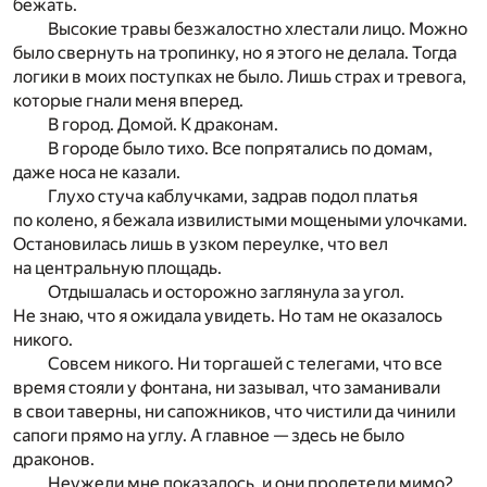
бежать.
Высокие травы безжалостно хлестали лицо. Можно
было свернуть на тропинку, но я этого не делала. Тогда
логики в моих поступках не было. Лишь страх и тревога,
которые гнали меня вперед.
В город. Домой. К драконам.
В городе было тихо. Все попрятались по домам,
даже носа не казали.
Глухо стуча каблучками, задрав подол платья
по колено, я бежала извилистыми мощеными улочками.
Остановилась лишь в узком переулке, что вел
на центральную площадь.
Отдышалась и осторожно заглянула за угол.
Не знаю, что я ожидала увидеть. Но там не оказалось
никого.
Совсем никого. Ни торгашей с телегами, что все
время стояли у фонтана, ни зазывал, что заманивали
в свои таверны, ни сапожников, что чистили да чинили
сапоги прямо на углу. А главное — здесь не было
драконов.
Неужели мне показалось, и они пролетели мимо?