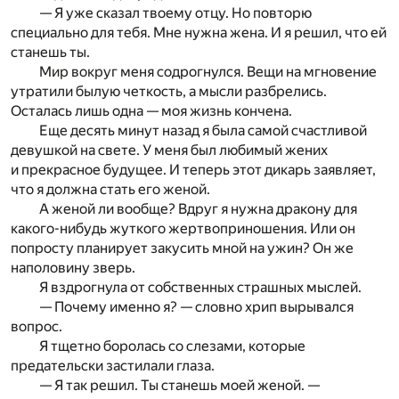
— Я уже сказал твоему отцу. Но повторю
специально для тебя. Мне нужна жена. И я решил, что ей
станешь ты.
Мир вокруг меня содрогнулся. Вещи на мгновение
утратили былую четкость, а мысли разбрелись.
Осталась лишь одна — моя жизнь кончена.
Еще десять минут назад я была самой счастливой
девушкой на свете. У меня был любимый жених
и прекрасное будущее. И теперь этот дикарь заявляет,
что я должна стать его женой.
А женой ли вообще? Вдруг я нужна дракону для
какого-нибудь жуткого жертвоприношения. Или он
попросту планирует закусить мной на ужин? Он же
наполовину зверь.
Я вздрогнула от собственных страшных мыслей.
— Почему именно я? — словно хрип вырывался
вопрос.
Я тщетно боролась со слезами, которые
предательски застилали глаза.
— Я так решил. Ты станешь моей женой. —