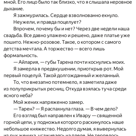
мной. Его лицо было так близко, что я слышала неровное
дыхание.
Я зажмурилась. Сердце взволнованно екнуло.
Неужели, и правда поцелует?
Впрочем, почему бы и нет? Через две недели наша
свадьба. Все давно улажено и решено, даже платье уже
пошито. Нежно-розовое. Такое, о котором с самого
детства мечтала. А торжество — всего лишь
формальность.
— Айлария, — губы Тарена почти коснулись моих.
Я замерла в предвкушении, приоткрыв рот. Мой
первый поцелуй. Такой долгожданный и желанный.
То, что внезапно потемнело, я заметила даже
из полуприкрытых ресниц. Откуда взялась туча среди
ясного неба?
Мой жених напряженно замер.
— Тарен? — Я распахнула глаза. — В чем дело?
Его взгляд был направлен к Ивару — священной
горной цепи, у подножья которого раскинулось наше
небольшое княжество. Недолго думая, я вывернулась
из рук жениха, усаживаясь на пледе. Не терпелось