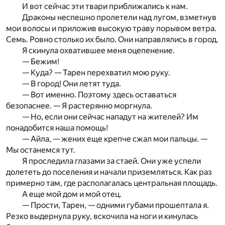
И вот сейчас эти твари приближались к нам.
Драконы неспешно пролетели над лугом, взметнув
мои волосы и приложив высокую траву порывом ветра.
Семь. Ровно столько их было. Они направлялись в город.
Я скинула охватившее меня оцепенение.
— Бежим!
— Куда? — Тарен перехватил мою руку.
— В город! Они летят туда.
— Вот именно. Поэтому здесь оставаться
безопаснее. — Я растерянно моргнула.
— Но, если они сейчас нападут на жителей? Им
понадобится наша помощь!
— Айла, — жених еще крепче сжал мои пальцы. —
Мы останемся тут.
Я проследила глазами за стаей. Они уже успели
долететь до поселения и начали приземляться. Как раз
примерно там, где располагалась центральная площадь.
А еще мой дом и мой отец.
— Прости, Тарен, — одними губами прошептала я.
Резко выдернула руку, вскочила на ноги и кинулась