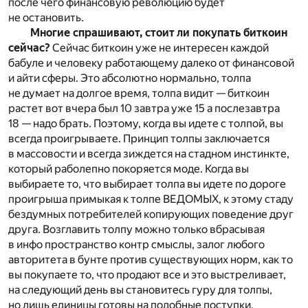
после чего финансовую революцию будет
не остановить.
Многие спрашивают, стоит ли покупать биткоин
сейчас?
Сейчас биткоин уже не интересен каждой
бабуле и человеку работающему далеко от финансовой
и айти сферы. Это абсолютно нормально, толпа
не думает на долгое время, толпа видит — биткоин
растет вот вчера был 10 завтра уже 15 а послезавтра
18 — надо брать. Поэтому, когда вы идете с толпой, вы
всегда проигрываете. Принцип толпы заключается
в массовости и всегда зиждется на стадном инстинкте,
который раболепно покоряется моде. Когда вы
выбираете то, что выбирает толпа вы идете по дороге
проигрыша примыкая к толпе ВЕДОМЫХ, к этому стаду
бездумных потребителей копирующих поведение друг
друга. Возглавить толпу можно только вбрасывая
в инфо пространство контр смыслы, залог любого
авторитета в бунте против существующих норм, как то
вы покупаете то, что продают все и это выстреливает,
на следующий день вы становитесь гуру для толпы,
но лишь единицы готовы на подобные поступки,