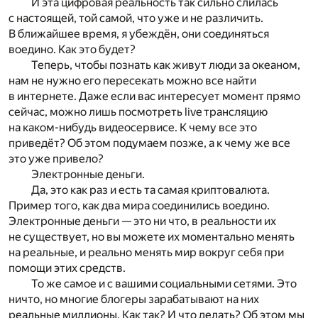
И эта цифровая реальность так сильно слилась
с настоящей, той самой, что уже и не различить.
В ближайшее время, я убеждён, они соединяться
воедино. Как это будет?
Теперь, чтобы познать как живут люди за океаном,
нам не нужно его пересекать можно все найти
в интернете. Даже если вас интересует момент прямо
сейчас, можно лишь посмотреть live трансляцию
на каком-нибудь видеосервисе. К чему все это
приведёт? Об этом подумаем позже, а к чему же все
это уже привело?
Электронные деньги.
Да, это как раз и есть та самая криптовалюта.
Пример того, как два мира соединились воедино.
Электронные деньги — это ни что, в реальности их
не существует, но вы можете их моментально менять
на реальные, и реально менять мир вокруг себя при
помощи этих средств.
То же самое и с вашими социальными сетями. Это
ничто, но многие блогеры зарабатывают на них
реальные миллионы. Как так? И что делать? Об этом мы