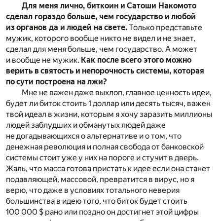
Для меня лично, биткоин и Сатоши Накомото
сделал гораздо больше, чем государство и любой
из органов да и людей на свете.
Только представьте
мужик, которого вообще никто не видел и не знает,
сделал для меня больше, чем государство. А может
и вообще не мужик.
Как после всего этого можно
верить в святость и непорочность системы, которая
по сути построена на лжи?
Мне не важен даже выхлоп, главное ценность идеи,
будет ли биток стоить 1 доллар или десять тысяч, важен
твой идеал в жизни, которым я хочу заразить миллионы
людей заблудших и обманутых людей даже
не догадывающихся о альтернативе и о том, что
денежная революция и полная свобода от банковской
системы стоит уже у них на пороге и стучит в дверь.
Жаль, что масса готова пристать к идее если она станет
подавляющей, массовой, превратится в вирус, но я
верю, что даже в условиях тотального неверия
большинства в идею того, что биток будет стоить
100 000 $ рано или поздно он достигнет этой цифры