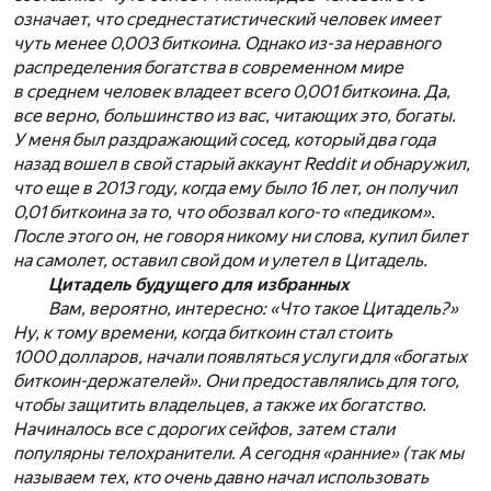
означает, что среднестатистический человек имеет
чуть менее 0,003 биткоина. Однако из-за неравного
распределения богатства в современном мире
в среднем человек владеет всего 0,001 биткоина. Да,
все верно, большинство из вас, читающих это, богаты.
У меня был раздражающий сосед, который два года
назад вошел в свой старый аккаунт Reddit и обнаружил,
что еще в 2013 году, когда ему было 16 лет, он получил
0,01 биткоина за то, что обозвал кого-то «педиком».
После этого он, не говоря никому ни слова, купил билет
на самолет, оставил свой дом и улетел в Цитадель.
Цитадель будущего для избранных
Вам, вероятно, интересно: «Что такое Цитадель?»
Ну, к тому времени, когда биткоин стал стоить
1000 долларов, начали появляться услуги для «богатых
биткоин-держателей». Они предоставлялись для того,
чтобы защитить владельцев, а также их богатство.
Начиналось все с дорогих сейфов, затем стали
популярны телохранители. А сегодня «ранние» (так мы
называем тех, кто очень давно начал использовать