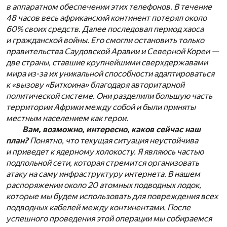
в аппаратном обеспечении этих телефонов. В течение
48 часов весь африканский континент потерял около
60% своих средств. Далее последовал период хаоса
и гражданской войны. Его смогли остановить только
правительства Саудовской Аравии и Северной Кореи —
две страны, ставшие крупнейшими сверхдержавами
мира из-за их уникальной способности адаптироваться
к «вызову «Биткоина» благодаря авторитарной
политической системе. Они разделили большую часть
территории Африки между собой и были приняты
местным населением как герои.
Вам, возможно, интересно, каков сейчас наш
план?
Понятно, что текущая ситуация неустойчива
и приведет к ядерному холокосту. Я являюсь частью
подпольной сети, которая стремится организовать
атаку на саму инфраструктуру интернета. В нашем
распоряжении около 20 атомных подводных лодок,
которые мы будем использовать для повреждения всех
подводных кабелей между континентами. После
успешного проведения этой операции мы собираемся