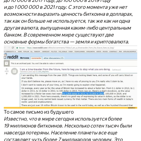
до 10 000 в 2017 году, до 100 000 в 2019 году
и до 1 000 000 в 2021 году. С этого момента уже нет
возможности выразить ценность биткоина в долларах,
так как он больше не используется, так же как ни одна
другая валюта, выпущенная каким-либо центральным
банком. В современном мире существуют две
основные формы богатства — земля и криптовалюта.
То самое письмо из будушего
Известно, что в мире сегодня используется более
19 миллионов биткоинов. Несколько сотен тысяч были
навсегда потеряны. Население планеты все еще
составляет чуть более 7 миллиардов человек. Это