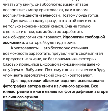
читать эту книгу, она абсолютно изменит твое
восприятие к миру криптовалют, да и в целом
восприятие действительности. Поэтому будь готов.
Для начала, скажу сразу, что в этой книге есть
не только экономический смысл. Она не только
о деньгах и о том, как их быстро заработать
но и об идеологии криптовалют.
Идеологии свободной
экономики
, о который будет идти речь.
Криптовалюты — это бесспорно отличная
возможность заработать, преувеличить свой капитал
и преуспеть в жизни, но без понимания некоторых
базовых принципов цифровой экономики мы далеко
не уйдем от бабуинов. Поэтому в книге всячески я буду
упоминать идеологический смысл криптовалют.
Для подготовки обложки издания использована
фотография автора книги из личного архива. Все
иллюстрации в книге являются фотографиями автора
из личного архива.