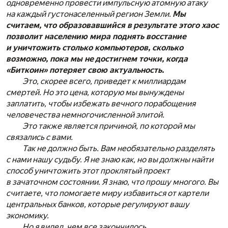
одновременно провести импульсную атомную атаку
на каждый густонаселенный регион Земли.
Мы
считаем, что образовавшийся в результате этого хаос
позволит населению мира поднять восстание
и уничтожить столько компьютеров, сколько
возможно, пока мы не достигнем точки, когда
«Биткоин» потеряет свою актуальность.
Это, скорее всего, приведет к миллиардам
смертей. Но это цена, которую мы вынуждены
заплатить, чтобы избежать вечного порабощения
человечества немногочисленной элитой.
Это также является причиной, по которой мы
связались с вами.
Так не должно быть. Вам необязательно разделять
с нами нашу судьбу. Я не знаю как, но вы должны найти
способ уничтожить этот проклятый проект
в зачаточном состоянии. Я знаю, что прошу многого. Вы
считаете, что помогаете миру избавиться от картели
центральных банков, которые регулируют вашу
экономику.
Но я видел, чем все закончилось.