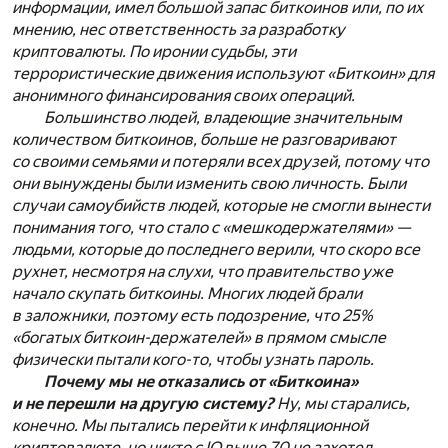
информации, имел большой запас биткоинов или, по их
мнению, нес ответственность за разработку
криптовалюты. По иронии судьбы, эти
террористические движения используют «Биткоин» для
анонимного финансирования своих операций.
Большинство людей, владеющие значительным
количеством биткоинов, больше не разговаривают
со своими семьями и потеряли всех друзей, потому что
они вынуждены были изменить свою личность. Были
случаи самоубийств людей, которые не смогли вынести
понимания того, что стало с «мешкодержателями» —
людьми, которые до последнего верили, что скоро все
рухнет, несмотря на слухи, что правительство уже
начало скупать биткоины. Многих людей брали
в заложники, поэтому есть подозрение, что 25%
«богатых биткоин-держателей» в прямом смысле
физически пытали кого-то, чтобы узнать пароль.
Почему мы не отказались от «Биткоина»
и не перешли на другую систему?
Ну, мы старались,
конечно. Мы пытались перейти к инфляционной
криптовалюте, но никто с IQ выше 70 не захотел