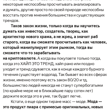
некоторые неспособны просчитывать анализировать
и думать, другие просто по своей природе неспособны
восстать против мнения большинства и существующих
трендов.
Таков закон жизни, только когда вы научитесь
думать как инвестор, создатель, творец, как
архитектор нового храма, а не жрец, а значит раб
старого, когда вы сможете просчитывать как человек,
который манипулирует этим рынком, тогда вы
сможете что-то зарабатывать
на криптовалюте.
А когда вы покупаете только тогда,
когда это ХАЙП ЭТО ТРЕНД, хайп рано или поздно
уходит и тренд сдувается, как в конце каждого бурного
течения существует водопад. Так бывает во всех сферах
жизни, именно поэтому есть закон 80/20 и тд,
большинство людей никогда не станут супербогатыми
(по крайне мере не в ближайшие пару сотен лет)
держите всегда это в уме, так будет легче.
Кстати, о еще одном тиране масс — моде.
Мода —
это продукт пиара с примесью оригинальных, новых