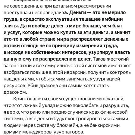
не совершенна, а при детальном рассмотрении
преступна и несправедлив
а. Деньги — это не мерило
труда, а средство эксплуатация тешащее амбиции
элиты. Да и вообще денег в мире больше, чем благ
и услуг, которые можно купить за эти деньги, а значит
кто-то в любой стране мира распределяет денежные
потоки отнюдь не по принципу измерения труда,
а исходя из собственных интересов, узурпируя власть
данную ему по распределению денег.
Таков жестокий
закон жизни и все смирились с этой системой и мечтают
взобраться повыше в этой иерархии, получить контроль
над деньгами, чтобы самим заниматься узурпацией
ресурсов. Убив дракона они самим хотят стать
драконом.
Криптовалюты своим существованием показали,
что этот лживый уклад можно поколебать и разрушить,
я верю, что рано или поздно случился крах финансовой
системы, а все деньги будут контролироваться самими
людьми через систему блокчейн, а не банкирскими
домами менеджеров-узурпаторов.