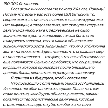
180 000 биткоинов.
Рост экономики составляет около 2% в год. Почему?
Потому что если у вас есть более 0,01 биткоина, то,
скорее всего, вы ничего не делаете с вашими деньгами.
Нет инфляции, а следовательно, нет стимула вкладывать
деньги куда-либо. Как в Средневековье не было
значительного роста экономики, так как богатство
измерялось золотом, так и в нашем обществе нет
экономического роста. Люди знают, что их 0,01 биткоина
хватит на всю жизнь. Единственное, что ограждает мир
от полного коллапса — тот факт, что новые биткоины все
еще появляются. Однако люди боятся, что сокращение
инфляции, которое произойдет после ближайшего
деления блока, окончательно разрушит экономику.
Я пришел из будущего, чтобы спасти вас
Что произошло с близнецами Уинклвосс? Близнецы
Уинклвосс погибли одними из первых. После того как
стало понятно, какой урон обществу нанесен, начали
появляться террористические движения, которые
стремились выследить и убить любого, кто, по их