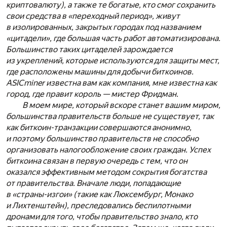
криптовалюту), а также те богатые, кто смог сохранить
свои средства в «переходный период», живут
в изолированных, закрытых городах под названием
«цитадели», где большая часть работ автоматизирована.
Большинство таких цитаделей зарождается
из укреплений, которые используются для защиты мест,
где расположены машины для добычи биткоинов.
ASICminer известна вам как компания, мне известна как
город, где правит король — мистер Фридман.
В моем мире, который вскоре станет вашим миром,
большинства правительств больше не существует, так
как биткоин-транзакции совершаются анонимно,
и поэтому большинство правительств не способно
организовать налогообложение своих граждан. Успех
биткоина связан в первую очередь с тем, что он
оказался эффективным методом сокрытия богатства
от правительства. Вначале люди, попадающие
в «страны-изгои» (такие как Люксембург, Монако
и Лихтенштейн), преследовались беспилотными
дронами для того, чтобы правительство знало, кто