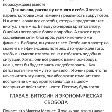
порассуждаем вместе.
Для начала, расскажу немного о себе.
Я постой
парень, которые смог изменить реальность вокруг себя.
И я использовал все способы, которые предоставляет
виртуальные мир. В первую очередь криптовалюту.
О ней мы поговорим более подробно. А также и про
социальные сети, блогеров, успех и конечно же
финансы. В общем, вы узнаете все. Особенно я заостряю
моменты на финансовых потерях. Это нужно для того,
чтобы вы смогли извлечь опыт и избежать подобных
ситуаций. Хотя… они все равно с вами произойдут,
но вы, хотя бы будете знать как действовать… Как
действовал я и к чему это привело… Я очень рад, что ты
начал читать эту книгу, она абсолютно изменит твое
восприятие к миру криптовалют, да и в целом
восприятие действительности. Поэтому будь готов.
ГЛАВА 5. БИТКОИН И ЭКОНОМИЧЕСКАЯ
СВОБОДА
Привет, это Максим Мернес. Я очень рад, что ты начал