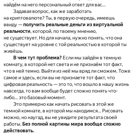
найдём на него персональный ответ для вас…
Задавая вопрос, как же заработать
на криптовалюте? Ты, в первую очередь, имеешь
ввиду —
получить реальные деньги из виртуальной
реальности
, которой, по твоему мнению,
не существует. Но для начала, нужно понять, что она
существует на уровне с той реальностью в которой ты
живёшь.
В чем тут проблема?
Если мы зайдём в темную
комнату, в которой нет света и не признаём тот факт,
что в ней темно. Выйти из неё мы вряд ли сможем. Тоже
самое и здесь, если вы не признаете тот факт, что
цифровая реальность — это то, что вошло в нашу жизнь
навсегда, то вам вообще будет сложно понять что-
либо… это базовый момент.
Это примерно как начать рисовать в этой же
темной комнате, в которой мы находимся… Рисовать
можно, но наугад, вы не увидите результата своей
работы.
Без полной картины мира вообще сложно
действовать.