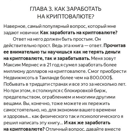
ГЛАВА 3. КАК ЗАРАБОТАТЬ
НА КРИПТОВАЛЮТЕ?
Наверное, самый популярный вопрос, который мне
задают новички:
Как заработать на криптовалюте?
Ответ на него должен быть простым. Он
действительно прост. Ведь эта книга — ответ.
Прочитав
ее внимательно ты научишься как не терять деньги
на криптовалюте, так и зарабатывать.
Меня зовут
Максим Мернес и в 21 год я сумел заработать более
миллиону долларов на криптовалюте. Смог приобрести
Недвижмсоть в Таиланде более чем на 800.000$.
Побывать в тридцати странах и все это за несколько лет.
Но при этом, я столкнулся с блокировкой бирж,
предательством, ограблением и многими другими
вещами. Вы, конечно, тоже можете их пережить
самостоятельно, но, для экономии вашего времени
и здоровья… как физического так и психологического я
решил написать эту книгу…
И как же заработать
на криптовалюте?
Отличный вопрос, давайте вместе