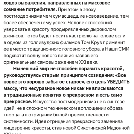
ходов выражения, направленных на массовое
сознание потребителя.
При этом в эпоху
постмодернизма чем сумасшедшие нововведение, тем
более обеспечен ему успех. Человек способный
уверовать в красоту продырявленных дыроколом
джинсов, готов будет носить кастрюлю на голове если
в одном из голливудских фильмов Том Круз применит
ее вместо традиционного головного убора, а Наши СМИ
подхватят волну нового веяния назвав его
оригинальным самовыражением XXI века.
Нынешний мир не способен поразить красотой,
руководствуясь старым принципом созидания: «Все
новое это хорошо забытое старое», его цель УБЕДИТЬ
массу, что несуразное новое никак не вписываются
в традиционные понятия о прекрасном и есть само
прекрасное.
Искусство постмодернизма не в синтезе
идей, не в сложном техническом воплощении образа
творца, а в отрицании былой преемственности
системности. Идея отрицания прекрасного заменила
лицезрение красоты, став новой Сикстинской Мадонной