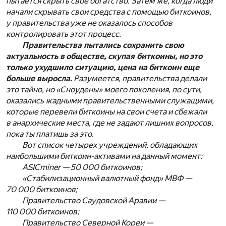
пытается скрыть свое богатство. Затем же, когда люди
начали скрывать свои средства с помощью биткоинов,
у правительства уже не оказалось способов
контролировать этот процесс.
Правительства пытались сохранить свою
актуальность в обществе, скупая биткоины, но это
только ухудшило ситуацию, цена на биткоин еще
больше выросла.
Разумеется, правительства делали
это тайно, но «Сноудены» моего поколения, по сути,
оказались жадными правительственными служащими,
которые перевели биткоины на свои счета и сбежали
в анархические места, где не задают лишних вопросов,
пока ты платишь за это.
Вот список четырех учреждений, обладающих
наибольшими биткоин-активами на данный момент:
ASICminer — 50 000 биткоинов;
«Стабилизационный валютный фонд» МВФ —
70 000 биткоинов;
Правительство Саудовской Аравии —
110 000 биткоинов;
Правительство Северной Кореи —