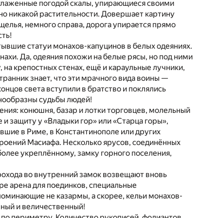
оглаженные погодой скалы, упирающиеся своими
дно никакой растительности. Довершает картину
ущелья, немного справа, дорога упирается прямо
ть!
стывшие статуи монахов-капуцинов в белых одеяниях.
ахи. Да, одеяния похожи на белые рясы, но под ними
у, на крепостных стенах, ещё и караульные лучники,
ранник знает, что эти мрачного вида воины —
онцов света вступили в братство и поклялись
знообразны судьбы людей!
ения: конюшня, базар и лотки торговцев, молельный
и защиту у «Владыки гор» или «Старца горы»,
вшие в Риме, в Константинополе или других
троений Масиафа. Несколько ярусов, соединённых
более укреплённому, замку горного поселения,
прохода во внутренний замок возвещают вновь
ре арена для поединков, специальные
оминающие не казармы, а скорее, кельи монахов-
шный и величественный!
по периметру. Количество рукописей, фолиантов,