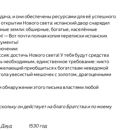
адача, и они обеспечены ресурсами для её успешного
 открытии Нового света: испанский двор снарядил
иные земли: обширные, богатые, населённые
! — Вот почти полная копия переписки испанских
кументы!
лючении:
сия: достичь Нового света! У тебя будут средства
шь необходимым, единственное требование: никто
к, желающий приобщиться к богатствам неведомой
 стола увесистый мешочек с золотом, драгоценными
При обнаружении этого письма властями любой
кольку он действует на благо Братства и по моему
х ибн Дауд 1530 год