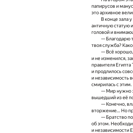
папирусов и манус
это архивное вели
В конце зала 
античную статую и
головой и внимаю
— Благодарю т
твоя служба? Како
— Всё хорошо
и не изменился, з
правителя Египта 
и продлилось совс
и независимость в
смирилась с этим.
— Мир нужно з
вышедший из её по
— Конечно, вл
вторжение… Но про
— Братство по
об этом. Необходи
и независимости Е