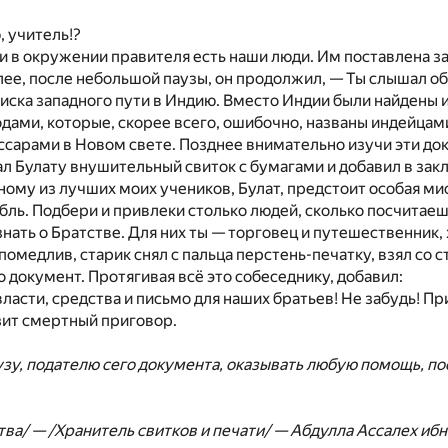
 учитель!?
 и в окружении правителя есть наши люди. Им поставлена з
ее, после небольшой паузы, он продолжил, — Ты слышал об
иска западного пути в Индию. Вместо Индии были найдены 
ами, которые, скорее всего, ошибочно, названы индейцами
ссарами в Новом свете. Позднее внимательно изучи эти до
л Булату внушительный свиток с бумагами и добавил в зак
дному из лучших моих учеников, Булат, предстоит особая мис
бль. Подбери и привлеки столько людей, сколько посчитае
 знать о Братстве. Для них ты — торговец и путешественни
помедлив, старик снял с пальца перстень-печатку, взял со
о документ. Протягивая всё это собеседнику, добавил:
власти, средства и письмо для наших братьев! Не забудь! 
озит смертный приговор.
зу, подателю сего документа, оказывать любую помощь, пос
ства/ — /Хранитель свитков и печати/ — Абдулла Ассале