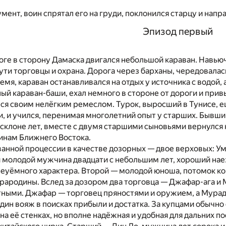
мент, воин спрятал его на груди, поклонился старцу и напра
Эпизод первый
оге в сторону Дамаска двигался небольшой караван. Навь
ти торговцы и охрана. Дорога через барханы, чередовала
емя, караван останавливался на отдых у источника с водой,
ый караван-баши, ехал немного в стороне от дороги и при
ся своим нелёгким ремеслом. Турок, выросший в Тунисе, 
, и учился, перенимая многолетний опыт у старших. Бывши
 склоне лет, вместе с двумя старшими сыновьями вернулся
инам Ближнего Востока.
анной процессии в качестве дозорных — двое верховых: Ум
 молодой мужчина двадцати с небольшим лет, хороший наез
неуёмного характера. Второй — молодой юноша, потомок 
прародины. Вслед за дозором два торговца — Джафар-ага и 
ными. Джафар — торговец пряностями и оружием, а Мурад
ин вояж в поисках прибыли и достатка. За купцами обычно
 на её стенках, но вполне надёжная и удобная для дальних п