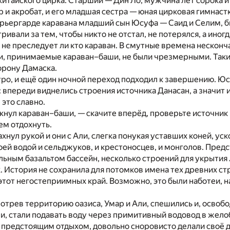
итайского цирка. Старший — Дин Ло, мужчина лет сорока и
 и акробат, и его младшая сестра — юная цирковая гимнаст
 арьергарде каравана младший сын Юсуфа — Саид и Селим, 
ривали за тем, чтобы никто не отстал, не потерялся, а ино
, не преследует ли кто караван. В смутные времена неско
, принимаемые караван–баши, не были чрезмерными. Таки
орону Дамаска.
ро, и ещё один ночной переход подходил к завершению. Ю
 впереди виднелись строения источника Данасан, а значит 
 это славно.
кнул караван–баши, — скачите вперёд, проверьте источник 
ем отдохнуть.
хнул рукой и они с Али, слегка понукая уставших коней, ус
оей водой и сельджуков, и крестоносцев, и монголов. Пред
льным базальтом бассейн, несколько строений для укрытия
 История не сохранила для потомков имена тех древних ст
 этот негостеприимных край. Возможно, это были наботеи, 
трев территорию оазиса, Умар и Али, спешились и, освобод
ни, стали подавать воду через примитивный водовод в жело
предстоящим отдыхом, довольно сноровисто делали своё де