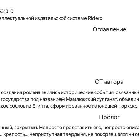
5313-0
еллектуальной издательской системе Ridero
Оглавление
ОТ автора
 создания романа явились исторические события, связанны
а государства под названием Мамлюкский султанат, объеди
кое сословие Египта, сформированное из юношей тюркског
Пролог
ный, закрытый. Непросто представить его, непросто опис
… крепость… неприступная твердыня, не покорявшаяся ни о