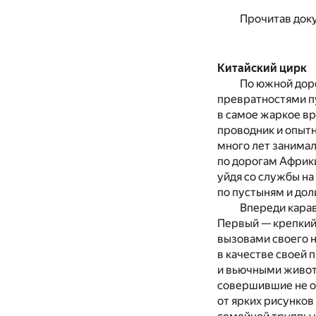
Прочитав доку
Китайский цирк
По южной дор
превратностями пу
в самое жаркое вр
проводник и опытн
много лет занимал
по дорогам Африки
уйдя со службы на
по пустыням и дол
Впереди карав
Первый — крепкий
вызовами своего 
в качестве своей 
и вьючными живот
совершившие не од
от ярких рисунков