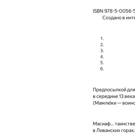
ISBN 978-5-0056-
Создано в инт
Предпосылкой для
в середине 13 век
(Мамлю́ки — воинс
Масиаф… таинствен
в Ливанских горах