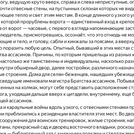
огу, ведущую круто вверх, справа и слева неприступные, 
Почти отвесные стены, на пустынных склонах которых не ви
ующее тепло и свет этим местам. В конце длинного узкого 
в которой прорублены ворота — единственный вход в крепос
а от ворот — часовые, с первого взгляда напоминающие за
юдатель, присмотревшись, осознаёт, что это отнюдь не мон
щие и тело, и голову, сабли и кинжалы за поясами, а вверх
 поразить любую цель. Опытный, бывавший в этих местах ст
ва ассасинов. Причины, по которым пришельцы из разных к
 настолько же таинственны и индивидуальны, насколько ра
нутри обширный двор, далее постройки, различного назнач
ые строения. Дома для селян-беженцев, нашедших убежище 
сведущие именовали магистра Братства ассасинов. Побыва
енных на холмах, могут себе представить расположение с
ога, уходящая дальше вверх к цитадели, внутреннему, еще 
цей ассасинов.
а и караульные войны вдоль узкого, с отвесными стенами 
и приблизились к резиденции властителя этих мест. Во дво
сооружения для воинских тренировок, жилые строения, нап
аны, прекрасный сад и дворец восточного владыки, роско
же — библиотечный зал с книжными полками и стеллажами 