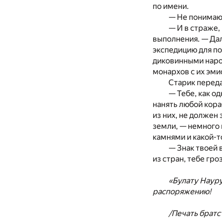
по имени.
— Не понимаю,
— И в страже,
выполнения. — Дал
экспедицию для по
диковинными народ
монархов с их эми
Старик переда
— Тебе, как о
нанять любой кора
из них, не должен
земли, — немного 
камнями и какой-т
— Знак твоей 
из стран, тебе гр
«Булату Науру
распоряжению!
/Печать брат