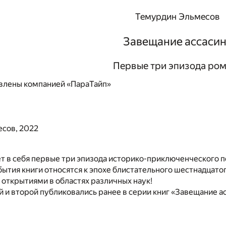
Темурдин Эльмесов
Завещание ассаси
Первые три эпизода ро
влены компанией «ПараТайп»
сов, 2022
т в себя первые три эпизода историко-приключенческого п
бытия книги относятся к эпохе блистательного шестнадцатог
 открытиями в областях различных наук!
 и второй публиковались ранее в серии книг «Завещание ас