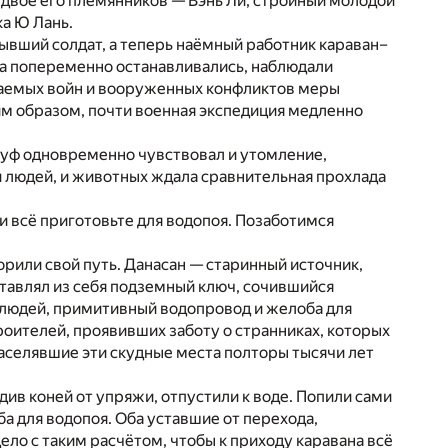
 двое его племянников — Вэнь Ли, стройный молодой
ка Ю Лань.
бывший солдат, а теперь наёмный работник караван–
гда попеременно останавливались, наблюдали
нчаемых войн и вооруженных конфликтов меры
м образом, почти военная экспедиция медленно
суф одновременно чувствовал и утомление,
и людей, и животных ждала сравнительная прохлада
и всё приготовьте для водопоя. Позаботимся
корили свой путь. Данасан — старинный источник,
ставлял из себя подземный ключ, сочившийся
 людей, примитивный водопровод и желоба для
роителей, проявивших заботу о странниках, которых
населявшие эти скудные места полторы тысячи лет
ив коней от упряжи, отпустили к воде. Попили сами
ба для водопоя. Оба уставшие от перехода,
ло с таким расчётом, чтобы к приходу каравана всё