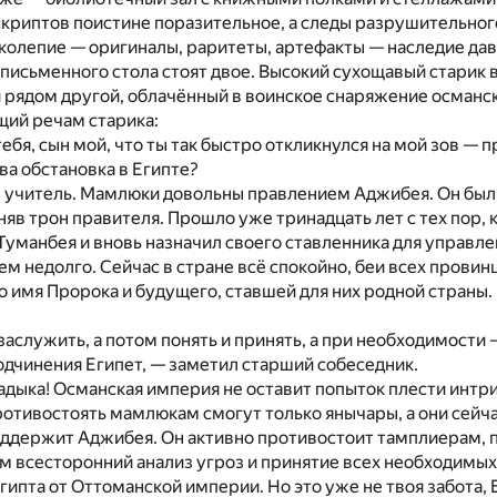
криптов поистине поразительное, а следы разрушительного
колепие — оригиналы, раритеты, артефакты — наследие да
у письменного стола стоят двое. Высокий сухощавый старик
 рядом другой, облачённый в воинское снаряжение османс
щий речам старика:
ебя, сын мой, что ты так быстро откликнулся на мой зов — 
ва обстановка в Египте?
, учитель. Мамлюки довольны правлением Аджибея. Он бы
аняв трон правителя. Прошло уже тринадцать лет с тех пор,
Туманбея и вновь назначил своего ставленника для управлен
ем недолго. Сейчас в стране всё спокойно, беи всех прови
о имя Пророка и будущего, ставшей для них родной страны
аслужить, а потом понять и принять, а при необходимости 
дчинения Египет, — заметил старший собеседник.
адыка! Османская империя не оставит попыток плести интри
тивостоять мамлюкам смогут только янычары, а они сейчас
ддержит Аджибея. Он активно противостоит тамплиерам, п
м всесторонний анализ угроз и принятие всех необходимых 
гипта от Оттоманской империи. Но это уже не твоя забота, 