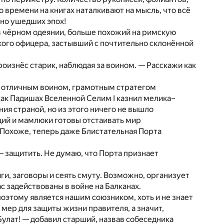
 времени на книгах наталкивают на мысль, что всё
вно ушедших эпох!
 в чёрном одеянии, больше похожий на римскую
кого офицера, застывший с почтительно склонённой
произнёс старик, наблюдая за воином. — Расскажи как
л отличным воином, грамотным стратегом
 как Падишах Вселенной Селим I казнил мелика–
ия страной, но из этого ничего не вышло
нций и мамлюки готовы отстаивать мир
. Похоже, теперь даже Блистательная Порта
— защитить. Не думаю, что Порта признает
ги, заговоры и сеять смуту. Возможно, организует
 задействованы в войне на Балканах.
оэтому является нашим союзником, хоть и не знает
мер для защиты жизни правителя, а значит,
Булат! — добавил старший, назвав собеседника