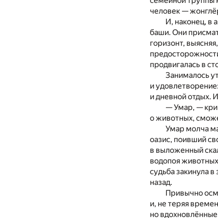
семейной труппы к
человек — жонглёр
И, наконец, в
баши. Они присмат
горизонт, выясняя
предосторожности
продвигалась в ст
Занималось ут
и удовлетворение:
и дневной отдых. И
— Умар, — кри
о животных, смож
Умар молча ма
оазис, поивший св
в выложенный ска
водопоя животных.
судьба закинула в
назад.
Привычно осмо
и, не теряя време
но вдохновлённые 