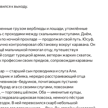
вился к выходу.
юченные грузом верблюды и лошади, утомлённые
сь с проходами между скальными выступами. Днём,
 а по ночной прохладе — продолжал свой путь. Юсуф,
вычно контролировал обстановку вокруг каравана. Он
ещё мальчишкой помогал отцу, путешествуя
й солдат турецкой армии, ветеран жарких схваток,
 к профессии своих предков, сопровождая караваны
ар — старший сын проводника и слуга Али.
дник и забияка, нередко расстраивающий отца
кочевников–бедуинов, почитающих пустыню
Мурад-ага со своими слугами, повозками
 — торговец шёлком. Оба — именитые купцы,
 следовала цирковая повозка, немного пёстрая
оездок. В ней перевозился скарб небольшой