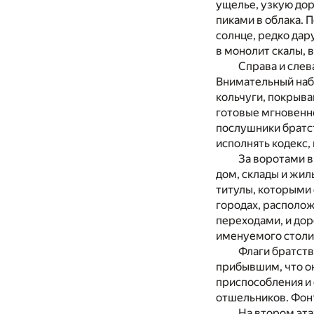
ущелье, узкую дор
пиками в облака. 
солнце, редко дар
в монолит скалы, 
Справа и слев
Внимательный набл
кольчуги, покрываю
готовые мгновенно
послушники братст
исполнять кодекс,
За воротами в
дом, склады и жил
титулы, которыми 
городах, располож
переходами, и дор
именуемого столи
Флаги братств
прибывшим, что он
приспособления и 
отшельников. Фонт
На втором эта