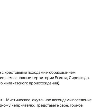
е с крестовыми походами и образованием
нившем основные территории Египта, Сирии и др.
о и кавказского происхождения).
ать. Мистическое, окутанное легендами поселение
дному неприятелю. Представьте себе: горное