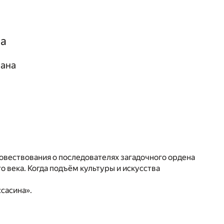
на
мана
овествования о последователях загадочного ордена
о века. Когда подъём культуры и искусства
сасина».