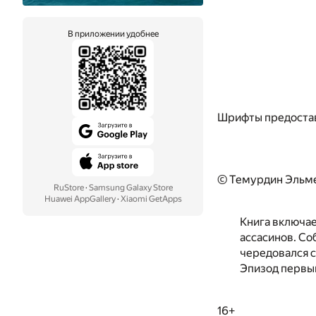
В приложении удобнее
Шрифты предоста
© Темурдин Эльме
RuStore
·
Samsung Galaxy Store
Huawei AppGallery
·
Xiaomi GetApps
Книга включае
ассасинов. Со
чередовался с
Эпизод первый
16+