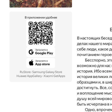
В приложении удобнее
В настоящих бесед
делах нашего мира
себе люди, какое д
почитанием героев
Бесспорно, эт
возможно для нас 
история. Ибо всем
RuStore
·
Samsung Galaxy Store
история великих л
Huawei AppGallery
·
Xiaomi GetApps
образцами и, в ши
достигнуть. Все, 
и воплощение мыс
душу всей мирово
быть исчерпана в 
Одно, впрочем