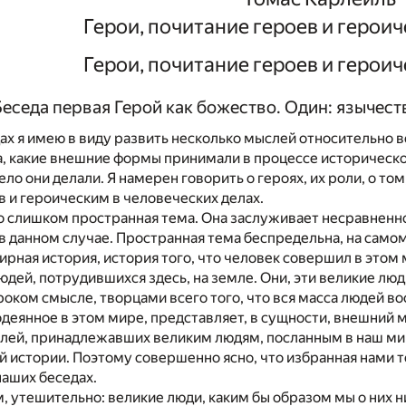
Герои, почитание героев и героич
Герои, почитание героев и героич
Беседа первая Герой как божество. Один: язычес
ах я имею в виду развить несколько мыслей относительно в
, какие внешние формы принимали в процессе историческог
ело они делали. Я намерен говорить о героях, их роли, о том
 и героическим в человеческих делах.
о слишком пространная тема. Она заслуживает несравненно
в данном случае. Пространная тема беспредельна, на самом
ирная история, история того, что человек совершил в этом 
юдей, потрудившихся здесь, на земле. Они, эти великие лю
роком смысле, творцами всего того, что вся масса людей в
содеянное в этом мире, представляет, в сущности, внешний
лей, принадлежавших великим людям, посланным в наш мир
й истории. Поэтому совершенно ясно, что избранная нами 
наших беседах.
, утешительно: великие люди, каким бы образом мы о них н