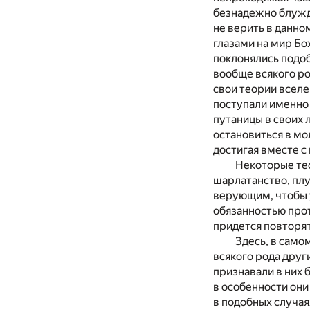
безнадежно блужда
не верить в данно
глазами на мир Бо
поклонялись подоб
вообще всякого р
свои теории вселе
поступали именно 
путаницы в своих 
остановиться в мо
достигая вместе с 
Некоторые тео
шарлатанство, плу
верующим, чтобы у
обязанностью прот
придется повторят
Здесь, в само
всякого рода друг
признавали в них 
в особенности они
в подобных случая