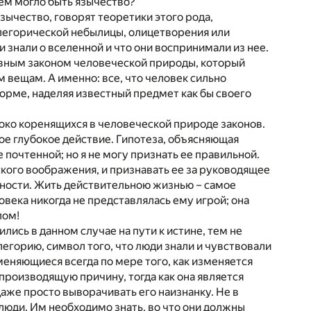
чем могло быть язычество?
зычество, говорят теоретики этого рода,
ллегорической небылицы, олицетворения или
 знали о вселенной и что они воспринимали из нее.
новным законом человеческой природы, который
 вещам. А именно: все, что человек сильно
 форме, наделяя известный предмет как бы своего
боко коренящихся в человеческой природе законов.
вое глубокое действие. Гипотеза, объясняющая
 почтенной; но я не могу признать ее правильной.
ского воображения, и признавать ее за руководящее
езности. Жить действительною жизнью – самое
овека никогда не представлялась ему игрой; она
лом!
ись в данном случае на пути к истине, тем не
легорию, символ того, что люди знали и чувствовали
меняющиеся всегда по мере того, как изменяется
производящую причину, тогда как она является
аже просто выворачивать его наизнанку. Не в
люди. Им необходимо знать, во что они должны