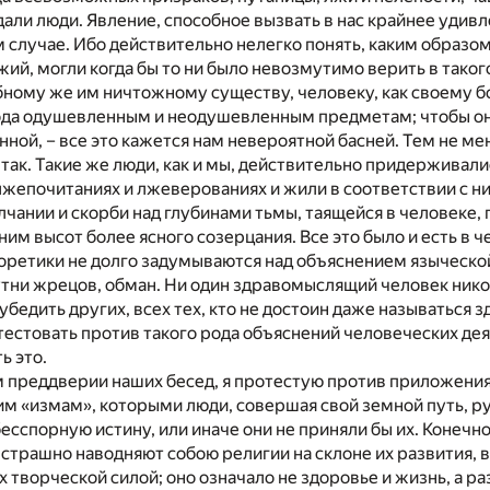
ли люди. Явление, способное вызвать в нас крайнее удивл
м случае. Ибо действительно нелегко понять, каким обра
жий, могли когда бы то ни было невозмутимо верить в таког
ному же им ничтожному существу, человеку, как своему богу
ода одушевленным и неодушевленным предметам; чтобы они
нной, – все это кажется нам невероятной басней. Тем не м
так. Такие же люди, как и мы, действительно придерживал
лжепочитаниях и лжеверованиях и жили в соответствии с ни
лчании и скорби над глубинами тьмы, таящейся в человеке, 
ним высот более ясного созерцания. Все это было и есть в че
ретики не долго задумываются над объяснением языческой 
тни жрецов, обман. Ни один здравомыслящий человек никогд
бедить других, всех тех, кто не достоин даже называтьс
естовать против такого рода объяснений человеческих дея
ь это.
м преддверии наших бесед, я протестую против приложения
им «измам», которыми люди, совершая свой земной путь, р
бесспорную истину, или иначе они не приняли бы их. Конечн
 страшно наводняют собою религии на склоне их развития, в
х творческой силой; оно означало не здоровье и жизнь, а