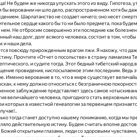
а! Не будем же никогда упускать этого из виду. Гипотеза
м бы веровании ни шло дело, распространенном хотя бы да
ением. Шарлатанство не создает ничего; оно несет смерть 
ительное сердце какого бы то ни было предмета, пока буде
 нем. Не отбросим совершенно эти последние как болезнен
ый наш долг, долг всякого человека, состоит в том, чтобы 
к и наши дела.
тся повсюду прирожденным врагом лжи. Я нахожу, что даже
стину. Прочтите «Отчет о посольстве» в страну ламаизма Т
ептического, и судите тогда. Этот бедный тибетский народ 
ение провидения, ниспосылаемое этим последним. Ведь это,
. Именно верование в то, что в мире существует величайши
скан, к нему должно относиться с безграничною покорност
венное заблуждение представляет здесь самое «отыскиван
ия величайшего человека, пригодного стать верховным вл
ри которых в известной генеалогии за первенцем признает
лучае!..
ько тогда станет доступно нашему пониманию, когда мы пр
вляло действительную истину. Будем считать вполне достов
Божий открытыми глазами, люди со здоровыми чувствами, со