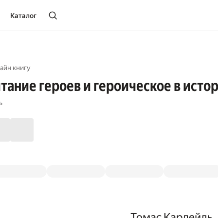
Каталог
айн книгу
итание героев и героическое в исто
ь
Томас Карлейль