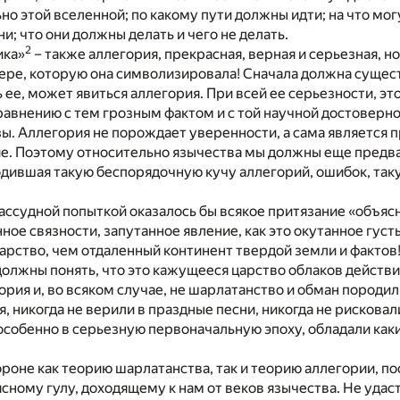
но этой вселенной; по какому пути должны идти; на что мог
и; что они должны делать и чего не делать.
2
ика»
– также аллегория, прекрасная, верная и серьезная, н
ере, которую она символизировала! Сначала должна сущест
ь ее, может явиться аллегория. При всей ее серьезности, это
авнению с тем грозным фактом и с той научной достоверно
ы. Аллегория не порождает уверенности, а сама является п
ие. Поэтому относительно язычества мы должны еще предва
дившая такую беспорядочную кучу аллегорий, ошибок, таку
ассудной попыткой оказалось бы всякое притязание «объясни
ное связности, запутанное явление, как это окутанное гу
арство, чем отдаленный континент твердой земли и фактов!
олжны понять, что это кажущееся царство облаков действи
ория и, во всяком случае, не шарлатанство и обман породил
я, никогда не верили в праздные песни, никогда не рисков
 особенно в серьезную первоначальную эпоху, обладали как
ороне как теорию шарлатанства, так и теорию аллегории, 
ясному гулу, доходящему к нам от веков язычества. Не удаст