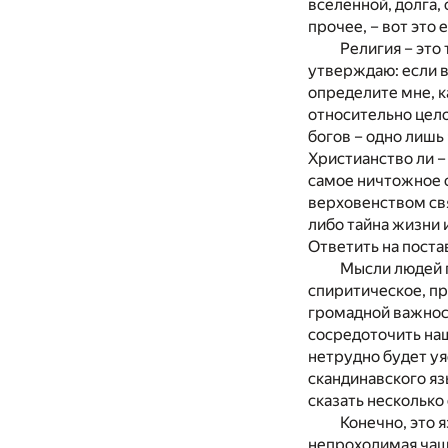
вселенной, долга, 
прочее, – вот это 
Религия – это
утверждаю: если в
определите мне, к
относительно цело
богов – одно лишь
Христианство ли –
самое ничтожное 
верховенством св
либо тайна жизни 
Ответить на поста
Мысли людей п
спиритическое, пр
громадной важност
сосредоточить на
нетрудно будет уя
скандинавского я
сказать несколько
Конечно, это 
непроходимая чаща