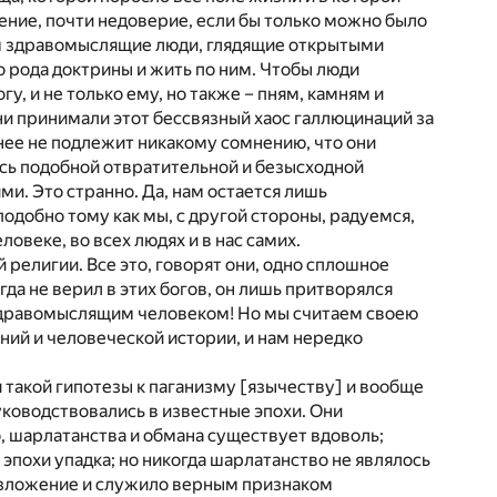
ение, почти недоверие, если бы только можно было
зом здравомыслящие люди, глядящие открытыми
о рода доктрины и жить по ним. Чтобы люди
, и не только ему, но также – пням, камням и
 принимали этот бессвязный хаос галлюцинаций за
енее не подлежит никакому сомнению, что они
ись подобной отвратительной и безысходной
ми. Это странно. Да, нам остается лишь
подобно тому как мы, с другой стороны, радуемся,
ловеке, во всех людях и в нас самих.
религии. Все это, говорят они, одно сплошное
а не верил в этих богов, он лишь притворялся
я здравомыслящим человеком! Но мы считаем своею
ний и человеческой истории, и нам нередко
 такой гипотезы к паганизму [язычеству] и вообще
уководствовались в известные эпохи. Они
о, шарлатанства и обмана существует вдоволь;
 эпохи упадка; но никогда шарлатанство не являлось
 разложение и служило верным признаком