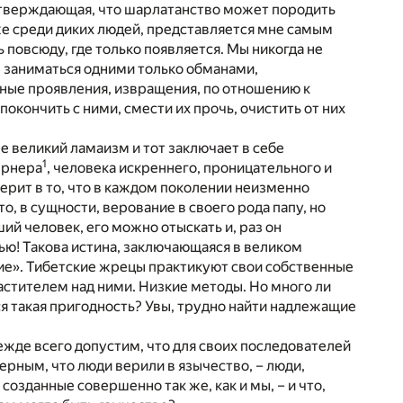
, утверждающая, что шарлатанство может породить
же среди диких людей, представляется мне самым
повсюду, где только появляется. Мы никогда не
м заниматься одними только обманами,
ные проявления, извращения, по отношению к
покончить с ними, смести их прочь, очистить от них
 великий ламаизм и тот заключает в себе
1
ернера
, человека искреннего, проницательного и
верит в то, что в каждом поколении неизменно
 в сущности, верование в своего рода папу, но
й человек, его можно отыскать и, раз он
ью! Такова истина, заключающаяся в великом
ие». Тибетские жрецы практикуют свои собственные
астителем над ними. Низкие методы. Но много ли
ся такая пригодность? Увы, трудно найти надлежащие
ежде всего допустим, что для своих последователей
ерным, что люди верили в язычество, – люди,
зданные совершенно так же, как и мы, – и что,