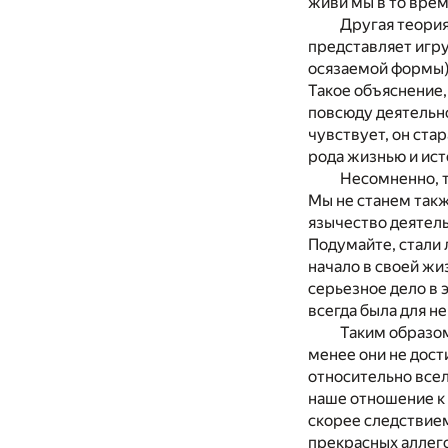
живи мы в то врем
Другая теория
представляет игру
осязаемой формы),
Такое объяснение,
повсюду деятельно
чувствует, он ста
рода жизнью и ис
Несомненно, т
Мы не станем такж
язычество деятель
Подумайте, стали 
начало в своей жи
серьезное дело в 
всегда была для н
Таким образом
менее они не дост
относительно всел
наше отношение к 
скорее следствием
прекрасных аллего