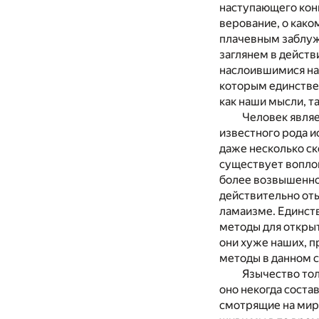
наступающего конц
верование, о како
плачевным заблужд
заглянем в действ
наслоившимися на
которым единственн
как наши мысли, та
Человек являе
известного рода и
даже несколько ск
существует воплощ
более возвышенное
действительно оты
ламаизме. Единст
методы для открыт
они хуже наших, п
методы в данном с
Язычество тол
оно некогда соста
смотрящие на мир 