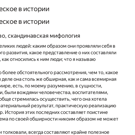
еское в истории
еское в истории
тво, скандинавская мифология
еликих людей: каким образом они проявляли себя в
о развития, какое представление о них составляли
, как относились к ним люди; что я называю
 более обстоятельного рассмотрения, чем то, какое
 деле она столь же обширная, как и сама всемирная
мире, есть, по моему разумению, в сущности,
ди, были вождями человечества, воспитателями,
ообще стремилась осуществить, чего она хотела
 материальный результат, практическую реализацию
. История этих последних составляет поистине
тема по своей обширности никоим образом не может
и толковали, всегда составляют крайне полезное