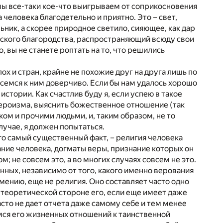
ы все-таки кое-что выигрываем от соприкосновения
а человека благодетельно и приятно. Это – свет,
ик, а скорее природное светило, сияющее, как дар
еского благородства, распространяющий всюду свои
, вы не станете роптать на то, что решились
ох и стран, крайне не похожие друг на друга лишь по
семся к ним доверчиво. Если бы нам удалось хорошо
истории. Как счастлив буду я, если успею в такое
 героизма, выяснить божественное отношение (так
ом и прочими людьми, и, таким образом, не то
случае, я должен попытаться.
его самый существенный факт, – религия человека
ание человека, догматы веры, признание которых он
 не совсем это, а во многих случаях совсем не это.
ных, независимо от того, какого именно верования
ению, еще не религия. Оно составляет часто одно
-теоретической стороне его, если еще имеет даже
часто не дает отчета даже самому себе и тем менее
мся его жизненных отношений к таинственной