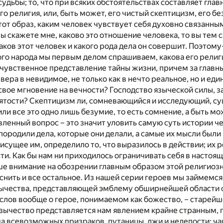
судьбы; то, что при всяких обстоятельствах составляет гла
его религия, или, быть может, его чистый скептицизм, его б
 тот образ, каким человек чувствует себя духовно связанн
ы скажете мне, каково это отношение человека, то вы тем
аков этот человек и какого рода дела он совершит. Поэтому-
го народа мы первым делом спрашиваем, какова его религ
 чувственное представление тайны жизни, причем за главн
 вера в невидимое, не только как в нечто реальное, но и е
свое мгновение на вечности? Господство языческой силы, 
ятости? Скептицизм ли, сомневающийся и исследующий, су
или все это одно лишь безумие, то есть сомнение, а быть мо
вленный вопрос – это значит уловить самую суть истории че
ородили дела, которые они делали, а самые их мысли был
исущее им, определило то, что выразилось в действии; их р
и. Как бы нам ни приходилось ограничивать себя в настоящ
ше внимание на обозрении главным образом этой религиозн
снить и все остальное. Из нашей серии героев мы займемс
зычества, представляющей эмблему обширнейшей области ф
 слов вообще о герое, понимаемом как божество, – старей
язычество представляется нам явлением крайне странным, 
 всевозможных призраков, путаницы, лжи и нелепости; чащ