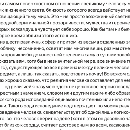
ри самом поверхностном отношении к великому человеку м
ик жизненного света, близость которого всегда действует н
вещающий тьму мира. Это – не просто возжженный светильн
иродной, оригинальной прозорливости, мужества и героич
орых всякая душа чувствует себя хорошо. Как бы там ни было
рое время вблизи этого источника.
 из шести различных сфер и притом из весьма отдаленных эп
блику, несомненно, осветят нам многие вещи, раз мы отне
мы проникли бы до известной степени в самую суть мировой 
показать вам, хотя бы в незначительной мере, все значение
его), существующее во все времена между великим человек
едмет, а лишь, так сказать, подготовить почву! Во всяком 
ах хорошо сказано, что религия человека составляет для н
. Под религией я разумею здесь не церковное вероисповед
рестным знамением, словом или другим каким-либо образом;
якого рода исповеданий одинаково почтенных или непочтен
и. Такого рода исповедание подтверждает, по моему разум
ведание человека, свидетельствует об одной лишь логико
то, во что человек верит на деле (хотя в этом он довольно 
т близко к сердцу, считает достоверным во всем, касающе