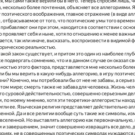
я, мы сами также верили бы в него. Теперь спросим лишь, 
, несколько более почтенная, объясняет все аллегориями. Я
 поэтического воображения, главное отражение (в виде а
 отбрасываемое от того, что поэтические умы того времени
 прибавляют они при этом, находится в соответствии с ос
 проявляет себя и ныне, хотя по отношению к менее важным
рается, так или иначе, высказать, воспроизвести в видимой
торическою реальностью.
акой закон существует, и притом это один из наиболее глу
е подвергать сомнению, что и в данном случае он оказал с
ностью этого фактора, представляется мне несколько более
ли бы мы верить в какую-нибудь аллегорию, в игру поэтиче
зни? Конечно, мы потребовали бы от нее не забавы, а серь
этом мире; смерть также не забава для человека. Жизнь чел
его суровой действительностью, совершенно серьезным де
, по моему мнению, хотя эти теоретики-аллегористы находил
игли ее. Языческая религия представляет действительно ал
енной. Да и все религии вообще суть такие же символы, из
вселенной. Но выставлять аллегорию как первоначальную, 
 и завершением, значит совершенно извращать все дело, д
риях, не в совершенных поэтических символах нуждаются 