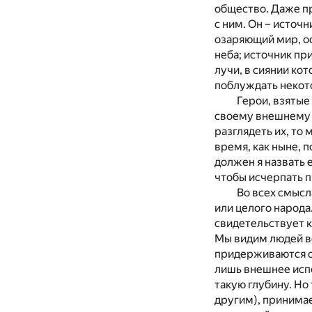
общество. Даже п
с ним. Он – источн
озаряющий мир, ос
неба; источник пр
лучи, в сиянии кот
поблуждать некото
Герои, взятые
своему внешнему о
разглядеть их, то 
время, как ныне, 
должен я назвать 
чтобы исчерпать пр
Во всех смысл
или целого народа
свидетельствует к
Мы видим людей вс
придерживаются он
лишь внешнее испо
такую глубину. Но 
другим), принимае