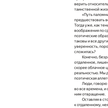
верить относитель
таинственной жизн
«Путь паломн
предшествовать в
Тогда уже, как тен
воображения по ср
поэтические образ
таковы и все друг
уверенность, поро
сложилась?
Конечно, безр
отдаленное, лишен
скорее облачное ц
реальностью. Мы д
поэтическая аллег
Люди, говорю 
во все времена, и
ним отвращение.
Оставляя в ст
к отдаленному, не