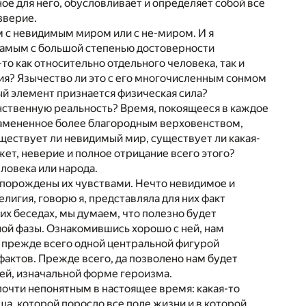
вное для него, обусловливает и определяет собой все
езверие.
ым с невидимым миром или с не-миром. И я
 самым с большой степенью достоверности
то как относительно отдельного человека, так и
ия? Язычество ли это с его многочисленным сонмом
ый элемент признается физическая сила?
динственную реальность? Время, покоящееся в каждое
замененное более благородным верховенством,
ществует ли невидимый мир, существует ли какая-
жет, неверие и полное отрицание всего этого?
ловека или народа.
и порождены их чувствами. Нечто невидимое и
елигия, говорю я, представляла для них факт
их беседах, мы думаем, что полезно будет
ой фазы. Ознакомившись хорошо с ней, нам
я прежде всего одной центральной фигурой
актов. Прежде всего, да позволено нам будет
шей, изначальной форме героизма.
почти непонятным в настоящее время: какая-то
а, которой поросло все поле жизни и в которой