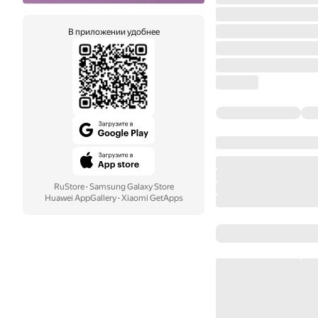
В приложении удобнее
RuStore
·
Samsung Galaxy Store
Huawei AppGallery
·
Xiaomi GetApps