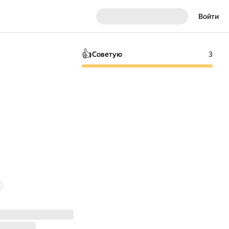
Войти
👍
Советую
3