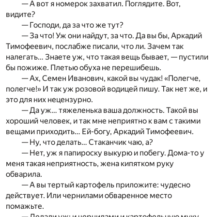
— А вот я номерок захватил. Поглядите. Вот,
видите?
— Господи, да за что же тут?
— За что! Уж они найдут, за что. Да вы бы, Аркадий
Тимофеевич, послабже писали, что ли. Зачем так
налегать… Знаете уж, что такая вещь бывает, — пустили
бы пожиже. Плетью обуха не перешибешь.
— Ах, Семен Иванович, какой вы чудак! «Полегче,
полегче!» И так уж розовой водицей пишу. Так нет же, и
это для них нецензурно.
— Да уж… тяжеленька ваша должность. Такой вы
хороший человек, и так мне неприятно к вам с такими
вещами приходить… Ей-богу, Аркадий Тимофеевич.
— Ну, что делать… Стаканчик чаю, а?
— Нет, уж я папироску выкурю и побегу. Дома-то у
меня такая неприятность, жена кипятком руку
обварила.
— А вы тертый картофель приложите: чудесно
действует. Или чернилами обваренное место
помажьте.
— Делали уж; и чернилами и картофельную муку