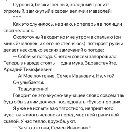
Суровый, безжизненный, холодный гранит!
Угрюмый, замкнутый в своем величии мавзолей!
* * *
Как это случилось, не знаю, но теперь я в полиции
свой человек.
Околоточный входит ко мне утром в спальню (он
милый человек, и я его не стесняюсь), потирает руки и
делает несколько веских замечаний о погоде:
— Собачья погода. Снегом совсем запорошило.
Теперь в наряде стоять — одна мука. Здравствуйте,
Аркадий Тимофеевич!
— А! Мое почтение, Семен Иванович. Ну, что?
Он улыбается.
— Традиционно!
Говорит он это вкусно-звучащее слово совсем так,
будто бы за ним должен последовать «бульон-ерши».
Я уже не испытываю тягостного, неприятного
чувства живого человека перед мертвой гранитной
скалой. У нас тепло, дружба, уют.
— За что это они, Семен Иванович?