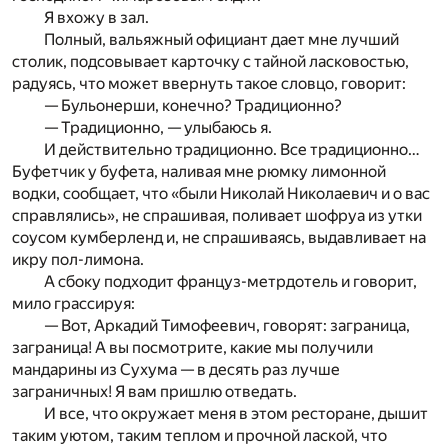
Я вхожу в зал.
Полный, вальяжный официант дает мне лучший
столик, подсовывает карточку с тайной ласковостью,
радуясь, что может ввернуть такое словцо, говорит:
— Бульонерши, конечно? Традиционно?
— Традиционно, — улыбаюсь я.
И действительно традиционно. Все традиционно…
Буфетчик у буфета, наливая мне рюмку лимонной
водки, сообщает, что «были Николай Николаевич и о вас
справлялись», не спрашивая, поливает шофруа из утки
соусом кумберленд и, не спрашиваясь, выдавливает на
икру пол-лимона.
А сбоку подходит француз-метрдотель и говорит,
мило грассируя:
— Вот, Аркадий Тимофеевич, говорят: заграница,
заграница! А вы посмотрите, какие мы получили
мандарины из Сухума — в десять раз лучше
заграничных! Я вам пришлю отведать.
И все, что окружает меня в этом ресторане, дышит
таким уютом, таким теплом и прочной лаской, что