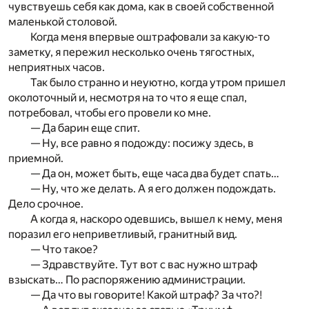
чувствуешь себя как дома, как в своей собственной
маленькой столовой.
Когда меня впервые оштрафовали за какую-то
заметку, я пережил несколько очень тягостных,
неприятных часов.
Так было странно и неуютно, когда утром пришел
околоточный и, несмотря на то что я еще спал,
потребовал, чтобы его провели ко мне.
— Да барин еще спит.
— Ну, все равно я подожду: посижу здесь, в
приемной.
— Да он, может быть, еще часа два будет спать…
— Ну, что же делать. А я его должен подождать.
Дело срочное.
А когда я, наскоро одевшись, вышел к нему, меня
поразил его неприветливый, гранитный вид.
— Что такое?
— Здравствуйте. Тут вот с вас нужно штраф
взыскать… По распоряжению администрации.
— Да что вы говорите! Какой штраф? За что?!