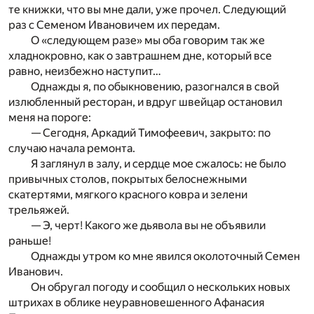
те книжки, что вы мне дали, уже прочел. Следующий
раз с Семеном Ивановичем их передам.
О «следующем разе» мы оба говорим так же
хладнокровно, как о завтрашнем дне, который все
равно, неизбежно наступит…
Однажды я, по обыкновению, разогнался в свой
излюбленный ресторан, и вдруг швейцар остановил
меня на пороге:
— Сегодня, Аркадий Тимофеевич, закрыто: по
случаю начала ремонта.
Я заглянул в залу, и сердце мое сжалось: не было
привычных столов, покрытых белоснежными
скатертями, мягкого красного ковра и зелени
трельяжей.
— Э, черт! Какого же дьявола вы не объявили
раньше!
Однажды утром ко мне явился околоточный Семен
Иванович.
Он обругал погоду и сообщил о нескольких новых
штрихах в облике неуравновешенного Афанасия