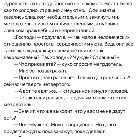
суровостью и враждебностью незнакомого места. Было
как-то холодно, страшно и неуютно… Официанты
казались слишком необщительными, замкнутыми,
метрдотель слишком величественным, а публика
слишком враждебной и неприветливой.
«Господи! — подумал я. — Как мало в человеческих
отношениях простоты, сердечности и уюта. Ведь они все
такие же люди, как я; почему же они все так
накрахмалены?! Так холодны? Чужды? Страшны?»
— Что прикажете? — сухо спросил метрдотель.
— Мне бы позавтракать.
— Простите, завтраков нет. Только до трех часов. А
сейчас четверть четвертого.
— А вот те едят же, — смущенно кивнул я головой.
— Те заказали раньше, — ледяным тоном ответил
метрдотель.
— Значит, что же выходит: что у вас мне не дадут
есть?
— Почему же-с. Можно порционно. Но долго
придется ждать: пока закажут, пока сделают.