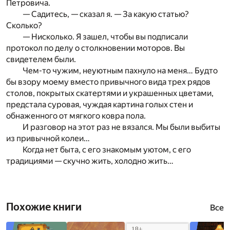
Петровича.
— Садитесь, — сказал я. — За какую статью?
Сколько?
— Нисколько. Я зашел, чтобы вы подписали
протокол по делу о столкновении моторов. Вы
свидетелем были.
Чем-то чужим, неуютным пахнуло на меня… Будто
бы взору моему вместо привычного вида трех рядов
столов, покрытых скатертями и украшенных цветами,
предстала суровая, чуждая картина голых стен и
обнаженного от мягкого ковра пола.
И разговор на этот раз не вязался. Мы были выбиты
из привычной колеи…
Когда нет быта, с его знакомым уютом, с его
традициями — скучно жить, холодно жить…
Похожие книги
Все