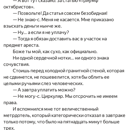
— А вот тут сказано: за статью «Триумф
октябристов».
— Позвольте! Да статья совсем безобидная!
— Не знаю-с. Меня не касается. Мне приказано
взыскать деньги нынче же.
— Ну… а если я не уплачу?
— Тогда я обязан доставить вас в участок на
предмет ареста.
Боже ты мой, как сухо, как официально.
Ни одной сердечной нотки… ни одного знака
сочувствия.
Стоишь перед холодной гранитной стеной, которая
не сдвинется, не пошевелится, хотя бы облить ее
целыми ручьями слез человеческих.
— А завтра уплатить можно?
— Не могу-с. Циркуляр. Мы отсрочить не имеем
права.
И вспомнился мне тот величественный
метрдотель, который категорически отказал в завтраке
только потому, что было на пятнадцать минут больше
трех.