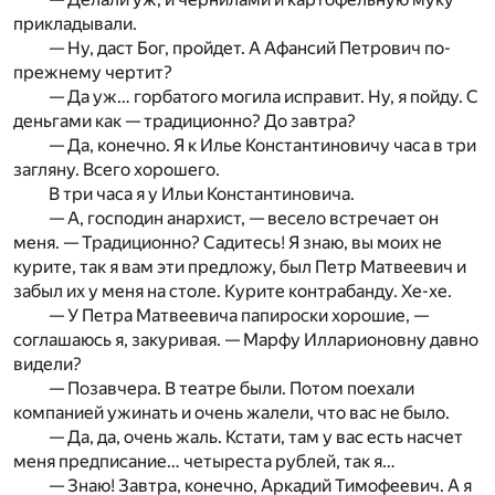
прикладывали.
— Ну, даст Бог, пройдет. А Афансий Петрович по-
прежнему чертит?
— Да уж… горбатого могила исправит. Ну, я пойду. С
деньгами как — традиционно? До завтра?
— Да, конечно. Я к Илье Константиновичу часа в три
загляну. Всего хорошего.
В три часа я у Ильи Константиновича.
— А, господин анархист, — весело встречает он
меня. — Традиционно? Садитесь! Я знаю, вы моих не
курите, так я вам эти предложу, был Петр Матвеевич и
забыл их у меня на столе. Курите контрабанду. Хе-хе.
— У Петра Матвеевича папироски хорошие, —
соглашаюсь я, закуривая. — Марфу Илларионовну давно
видели?
— Позавчера. В театре были. Потом поехали
компанией ужинать и очень жалели, что вас не было.
— Да, да, очень жаль. Кстати, там у вас есть насчет
меня предписание… четыреста рублей, так я…
— Знаю! Завтра, конечно, Аркадий Тимофеевич. А я