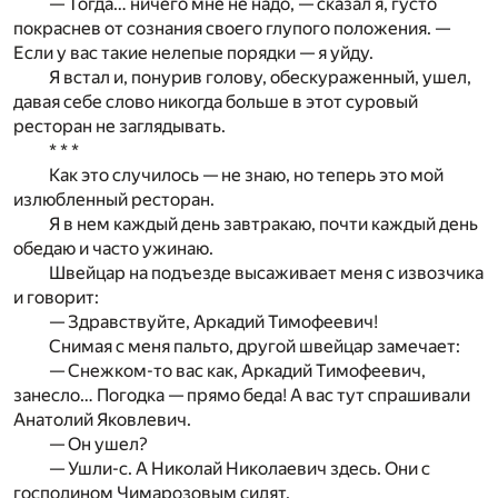
— Тогда… ничего мне не надо, — сказал я, густо
покраснев от сознания своего глупого положения. —
Если у вас такие нелепые порядки — я уйду.
Я встал и, понурив голову, обескураженный, ушел,
давая себе слово никогда больше в этот суровый
ресторан не заглядывать.
* * *
Как это случилось — не знаю, но теперь это мой
излюбленный ресторан.
Я в нем каждый день завтракаю, почти каждый день
обедаю и часто ужинаю.
Швейцар на подъезде высаживает меня с извозчика
и говорит:
— Здравствуйте, Аркадий Тимофеевич!
Снимая с меня пальто, другой швейцар замечает:
— Снежком-то вас как, Аркадий Тимофеевич,
занесло… Погодка — прямо беда! А вас тут спрашивали
Анатолий Яковлевич.
— Он ушел?
— Ушли-с. А Николай Николаевич здесь. Они с
господином Чимарозовым сидят.