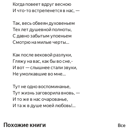
Когда повеет вдруг весною
И что-то встрепенется в нас, —
Так, весь обвеян духовеньем
Тех лет душевной полноты,
С давно забытым упоеньем
Смотрю на милые черты…
Как после вековой разлуки,
Гляжу на вас, как бы во сне,-
И вот — слышнее стали звуки,
Не умолкавшие во мне…
Тут не одно воспоминанье,
Тут жизнь заговорила вновь, —
И то же в нас очарованье,
И та ж в душе моей любовь!…
Похожие книги
Все