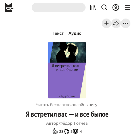
Текст
Аудио
Читать бесплатно онлайн книгу
Я встретил вас — и все былое
Автор
Фёдор Тютчев
👍
💞
🐼
28
5
4