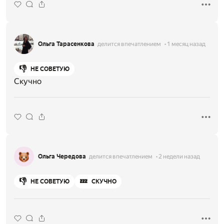
Ольга Тарасенкова
делится впечатлением
1 месяц назад
👎
НЕ СОВЕТУЮ
Скучно
Ольга Чередова
делится впечатлением
2 недели назад
👎
💤
НЕ СОВЕТУЮ
СКУЧНО