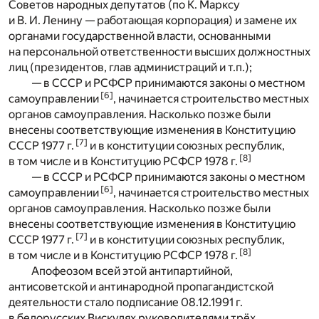
Советов народных депутатов (по К. Марксу
и В. И. Ленину — работающая корпорация) и замене их
органами государственной власти, основанными
на персональной ответственности высших должностных
лиц (президентов, глав администраций и т.п.);
— в СССР и РСФСР принимаются законы о местном
[6]
самоуправлении
, начинается строительство местных
органов самоуправления. Насколько позже были
внесены соответствующие изменения в Конституцию
[7]
СССР 1977 г.
и в конституции союзных республик,
[8]
в том числе и в Конституцию РСФСР 1978 г.
— в СССР и РСФСР принимаются законы о местном
[6]
самоуправлении
, начинается строительство местных
органов самоуправления. Насколько позже были
внесены соответствующие изменения в Конституцию
[7]
СССР 1977 г.
и в конституции союзных республик,
[8]
в том числе и в Конституцию РСФСР 1978 г.
Апофеозом всей этой антипартийной,
антисоветской и антинародной пропагандистской
деятельности стало подписание 08.12.1991 г.
в белорусских Вискулях руководителями трёх