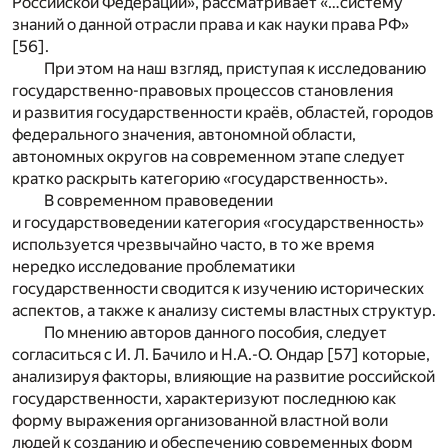
Российской Федерации», рассматривает «…систему
знаний о данной отрасли права и как науки права РФ»
[56].
При этом на наш взгляд, приступая к исследованию
государственно-правовых процессов становления
и развития государственности краёв, областей, городов
федерального значения, автономной области,
автономных округов на современном этапе следует
кратко раскрыть категорию «государственность».
В современном правоведении
и государствоведении категория «государственность»
используется чрезвычайно часто, в то же время
нередко исследование проблематики
государственности сводится к изучению исторических
аспектов, а также к анализу системы властных структур.
По мнению авторов данного пособия, следует
согласиться с И. Л. Бачило и Н.А.-О. Ондар [57] которые,
анализируя факторы, влияющие на развитие российской
государственности, характеризуют последнюю как
форму выражения организованной властной воли
людей к созданию и обеспечению современных форм