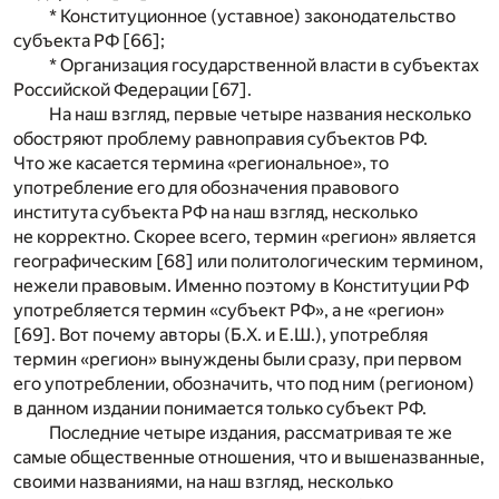
* Конституционное (уставное) законодательство
субъекта РФ [66];
* Организация государственной власти в субъектах
Российской Федерации [67].
На наш взгляд, первые четыре названия несколько
обостряют проблему равноправия субъектов РФ.
Что же касается термина «региональное», то
употребление его для обозначения правового
института субъекта РФ на наш взгляд, несколько
не корректно. Скорее всего, термин «регион» является
географическим [68] или политологическим термином,
нежели правовым. Именно поэтому в Конституции РФ
употребляется термин «субъект РФ», а не «регион»
[69]. Вот почему авторы (Б.Х. и Е.Ш.), употребляя
термин «регион» вынуждены были сразу, при первом
его употреблении, обозначить, что под ним (регионом)
в данном издании понимается только субъект РФ.
Последние четыре издания, рассматривая те же
самые общественные отношения, что и вышеназванные,
своими названиями, на наш взгляд, несколько