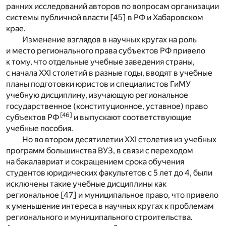
ранних исследований авторов по вопросам организации
системы публичной власти [45] в РФ и Хабаровском
крае.
Изменение взглядов в научных кругах на роль
и место регионального права субъектов РФ привело
к тому, что отдельные учебные заведения страны,
с начала XXI столетий в разные годы, вводят в учебные
планы подготовки юристов и специалистов ГиМУ
учебную дисциплину, изучающую региональное
государственное (конституционное, уставное) право
[46]
субъектов РФ
и выпускают соответствующие
учебные пособия.
Но во втором десятилетии XXI столетия из учебных
программ большинства ВУЗ, в связи с переходом
на бакалавриат и сокращением срока обучения
студентов юридических факультетов с 5 лет до 4, были
исключены такие учебные дисциплины как
региональное [47] и муниципальное право, что привело
к уменьшение интереса в научных кругах к проблемам
регионального и муниципального строительства.