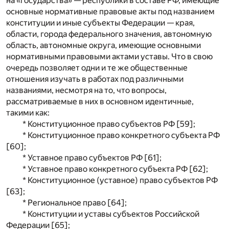
на «государства» — республики в составе РФ, имеющие
основные нормативные правовые акты под названием
конституции и иные субъекты Федерации — края,
области, города федерального значения, автономную
область, автономные округа, имеющие основными
нормативными правовыми актами уставы. Что в свою
очередь позволяет одни и те же общественные
отношения изучать в работах под различными
названиями, несмотря на то, что вопросы,
рассматриваемые в них в основном идентичные,
такими как:
* Конституционное право субъектов РФ [59];
* Конституционное право конкретного субъекта РФ
[60];
* Уставное право субъектов РФ [61];
* Уставное право конкретного субъекта РФ [62];
* Конституционное (уставное) право субъектов РФ
[63];
* Региональное право [64];
* Конституции и уставы субъектов Российской
Федерации [65];