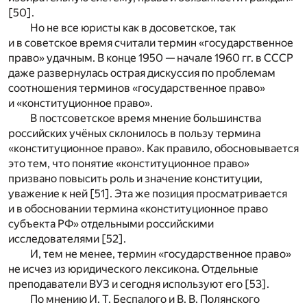
[50].
Но не все юристы как в досоветское, так
и в советское время считали термин «государственное
право» удачным. В конце 1950 — начале 1960 гг. в СССР
даже развернулась острая дискуссия по проблемам
соотношения терминов «государственное право»
и «конституционное право».
В постсоветское время мнение большинства
российских учёных склонилось в пользу термина
«конституционное право». Как правило, обосновывается
это тем, что понятие «конституционное право»
призвано повысить роль и значение конституции,
уважение к ней [51]. Эта же позиция просматривается
и в обосновании термина «конституционное право
субъекта РФ» отдельными российскими
исследователями [52].
И, тем не менее, термин «государственное право»
не исчез из юридического лексикона. Отдельные
преподаватели ВУЗ и сегодня используют его [53].
По мнению И. Т. Беспалого и В. В. Полянского