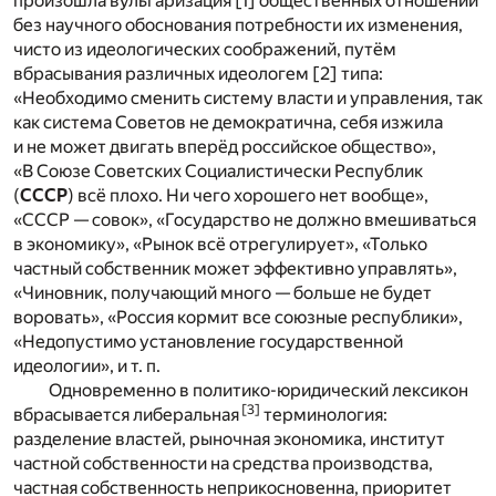
произошла вульгаризация [1] общественных отношений
без научного обоснования потребности их изменения,
чисто из идеологических соображений, путём
вбрасывания различных идеологем [2] типа:
«Необходимо сменить систему власти и управления, так
как система Советов не демократична, себя изжила
и не может двигать вперёд российское общество»,
«В Союзе Советских Социалистически Республик
(
СССР
) всё плохо. Ни чего хорошего нет вообще»,
«СССР — совок», «Государство не должно вмешиваться
в экономику», «Рынок всё отрегулирует», «Только
частный собственник может эффективно управлять»,
«Чиновник, получающий много — больше не будет
воровать», «Россия кормит все союзные республики»,
«Недопустимо установление государственной
идеологии», и т. п.
Одновременно в политико-юридический лексикон
[3]
вбрасывается либеральная
терминология:
разделение властей, рыночная экономика, институт
частной собственности на средства производства,
частная собственность неприкосновенна, приоритет