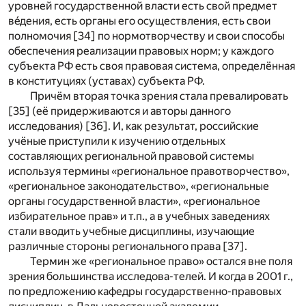
уровней государственной власти есть свой предмет
вéдения, есть органы его осуществления, есть свои
полномочия [34] по нормотворчеству и свои способы
обеспечения реализации правовых норм; у каждого
субъекта РФ есть своя правовая система, определённая
в конституциях (уставах) субъекта РФ.
Причём вторая точка зрения стала превалировать
[35] (её придерживаются и авторы данного
исследования) [36]. И, как результат, российские
учёные приступили к изучению отдельных
составляющих региональной правовой системы
используя термины «региональное правотворчество»,
«региональное законодательство», «региональные
органы государственной власти», «региональное
избирательное прав» и т.п., а в учебных заведениях
стали вводить учебные дисциплины, изучающие
различные стороны регионального права [37].
Термин же «региональное право» остался вне поля
зрения большинства исследова-телей. И когда в 2001 г.,
по предложению кафедры государственно-правовых