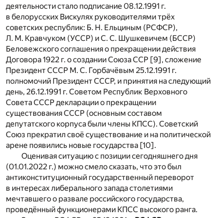
деятельности стало подписание 08.12.1991 г.
в белорусских Вискулях руководителями трёх
советских республик: Б. Н. Ельциным (РСФСР),
Л. М. Кравчуком (УССР) и С. С. Шушкевичем (БССР)
Беловежского соглашения о прекращении действия
Договора 1922 г. о создании Союза ССР [9], сложение
Президент СССР М. С. Горбачёвым 25.12.1991 г.
полномочий Президент СССР, и принятия на следующий
день, 26.12.1991 г. Советом Республик
Верховного
Совета СССР декларации о прекращении
существования СССР (основным составом
депутатского корпуса были члены КПСС). Советский
Союз прекратил своё существование и на политической
арене появились новые государства [10].
Оценивая ситуацию с позиции сегодняшнего дня
(01.01.2022 г.) можно смело сказать, что это был
антиконституционный государственный переворот
в интересах либерального запада столетиями
мечтавшего о развале российского государства,
проведённый функционерами КПСС высокого ранга.