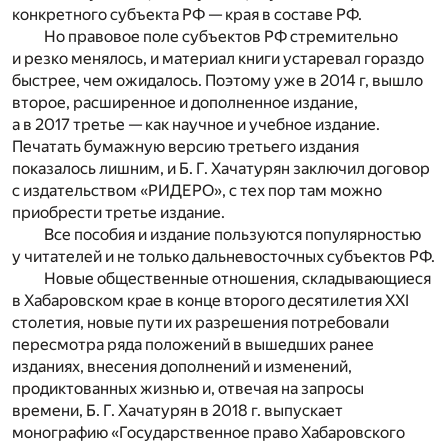
конкретного субъекта РФ — края в составе РФ.
Но правовое поле субъектов РФ стремительно
и резко менялось, и материал книги устаревал гораздо
быстрее, чем ожидалось. Поэтому уже в 2014 г, вышло
второе, расширенное и дополненное издание,
а в 2017 третье — как научное и учебное издание.
Печатать бумажную версию третьего издания
показалось лишним, и Б. Г. Хачатурян заключил договор
с издательством «РИДЕРО», с тех пор там можно
приобрести третье издание.
Все пособия и издание пользуются популярностью
у читателей и не только дальневосточных субъектов РФ.
Новые общественные отношения, складывающиеся
в Хабаровском крае в конце второго десятилетия XXI
столетия, новые пути их разрешения потребовали
пересмотра ряда положений в вышедших ранее
изданиях, внесения дополнений и изменений,
продиктованных жизнью и, отвечая на запросы
времени, Б. Г. Хачатурян в 2018 г. выпускает
монографию «Государственное право Хабаровского