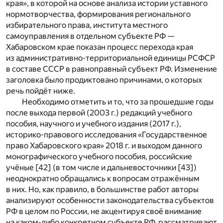
края», в которой на основе анализа истории уставного
нормотворчества, формирования регионального
избирательного права, института местного
самоуправления в отдельном субъекте РФ —
Хабаровском крае показан процесс перехода края
из административно-территориальной единицы РСФСР
в составе СССР в равноправный субъект РФ. Изменение
заголовка было продиктовано причинами, о которых
речь пойдёт ниже.
Необходимо отметить и то, что за прошедшие годы
после выхода первой (2003 г.) редакций учебного
пособия, научного и учебного издания (2017 г.),
историко-правового исследования «Государственное
право Хабаровского края» 2018 г. и выходом данного
монографического учебного пособия, российские
учёные [42] (в том числе и дальневосточники [43])
неоднократно обращались к вопросам отражённым
в них. Но, как правило, в большинстве работ авторы
анализируют особенности законодательства субъектов
РФ в целом по России, не акцентируя своё внимание
на каком-либо конкретном субъекте РФ, рассматривают