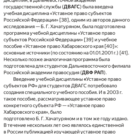
дисциплин, в Дальневосточной академии
государственной службы (
ДВАГС
) была введена
учебная дисциплина «Уставное право субъектов
Российской Федерации» [38], одним из авторов данного
исследования — Б. Г. Хачатуряном, была подготовлена
программа учебной дисциплины «Уставное право
субъектов Российской Федерации» [39] и учебное
пособие «Уставное право Хабаровского края [40]»:
основные источники (по состоянию на 01.01.2001 г.) [41].
Несколько позже аналогичная программа была
подготовлена для студентов Дальневосточного филиала
Российской академии правосудия (
ДВФ РАП
).
Введение учебной дисциплины
«
Уставное право
субъектов РФ» для студентов ДВАГС потребовало
создания специального учебного пособия. И в 2003 г.
такое пособие, рассматривающее уставное право
конкретного субъекта РФ — «Уставное право
Хабаровского края», было
подготовлено Б. Г. Хачатуряном и в том же году издано.
В течение нескольких лет оно являлось единственной
в России публикацией изучающей уставное право