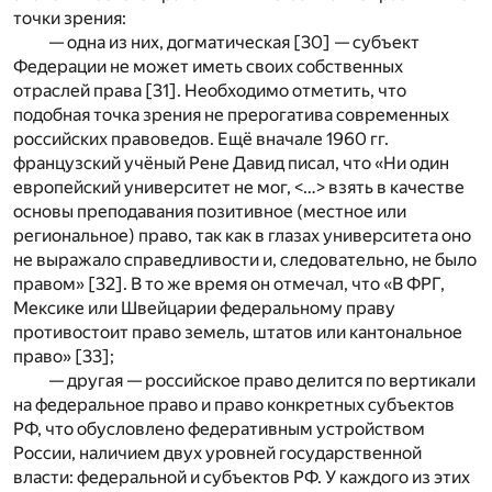
точки зрения:
— одна из них, догматическая [30] — субъект
Федерации не может иметь своих собственных
отраслей права [31]. Необходимо отметить, что
подобная точка зрения не прерогатива современных
российских правоведов. Ещё вначале 1960 гг.
французский учёный Рене Давид писал, что «Ни один
европейский университет не мог, <…> взять в качестве
основы преподавания позитивное (местное или
региональное) право, так как в глазах университета оно
не выражало справедливости и, следовательно, не было
правом» [32]. В то же время он отмечал, что «В ФРГ,
Мексике или Швейцарии федеральному праву
противостоит право земель, штатов или кантональное
право» [33];
— другая — российское право делится по вертикали
на федеральное право и право конкретных субъектов
РФ, что обусловлено федеративным устройством
России, наличием двух уровней государственной
власти: федеральной и субъектов РФ. У каждого из этих