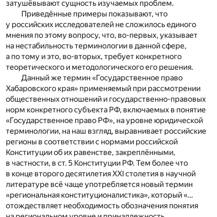
затушёвывают сущность изучаемых проблем.
Приведённые примеры показывают, что
у российских исследователей не сложилось единого
мнения по этому вопросу, что, во-первых, указывает
на нестабильность терминологии в данной сфере,
а по тому и это, во-вторых, требует конкретного
теоретического и методологического его решения.
Данный же термин «Государственное право
Хабаровского края» применяемый при рассмотрении
общественных отношений и государственно-правовых
норм конкретного субъекта РФ, включаемых в понятие
«Государственное право РФ», на уровне юридической
терминологии, на наш взгляд, выравнивает российские
регионы в соответствии с нормами российской
Конституции об их равенстве, закреплёнными,
в частности, в ст. 5 Конституции РФ. Тем более что
в конце второго десятилетия XXI столетия в научной
литературе всё чаще употребляется новый термин
«региональная конституционалистика», который «…
отождествляет необходимость обозначения понятия
на региональном уровне и принадлежность