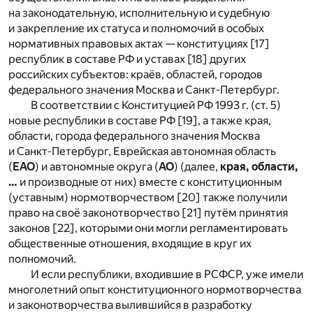
на законодательную, исполнительную и судебную
и закрепление их статуса и полномочий в особых
нормативных правовых актах — конституциях [17]
республик в составе РФ и уставах [18] других
российских субъектов: краёв, областей, городов
федерального значения Москва и Санкт-Петербург.
В соответствии с Конституцией РФ 1993 г. (ст. 5)
новые республики в составе РФ [19], а также края,
области, города федерального значения Москва
и Санкт-Петербург, Еврейская автономная область
(
ЕАО
) и автономные округа (
АО
) (далее,
края, области,
…
и производные от них) вместе с конституционным
(уставным) нормотворчеством [20] также получили
право на своё законотворчество [21] путём принятия
законов [22], которыми они могли регламентировать
общественные отношения, входящие в круг их
полномочий.
И если республики, входившие в РСФСР, уже имели
многолетний опыт конституционного нормотворчества
и законотворчества вылившийся в разработку