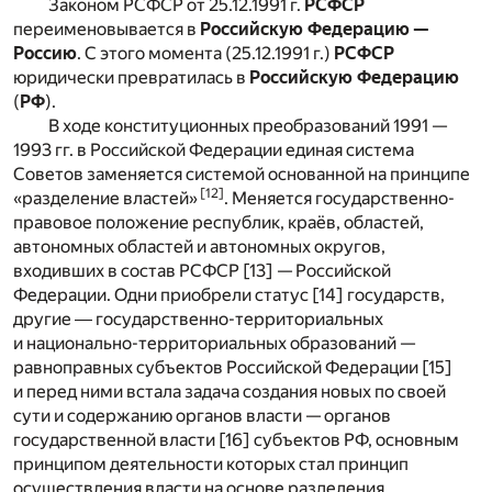
Законом РСФСР от 25.12.1991 г.
РСФСР
переименовывается в
Российскую Федерацию —
Россию
. С этого момента (25.12.1991 г.)
РСФСР
юридически превратилась в
Российскую Федерацию
(
РФ
).
В ходе конституционных преобразований 1991 —
1993 гг. в Российской Федерации единая система
Советов заменяется системой основанной на принципе
[12]
«разделение властей»
. Меняется государственно-
правовое положение республик, краёв, областей,
автономных областей и автономных округов,
входивших в состав РСФСР [13] — Российской
Федерации. Одни приобрели статус [14] государств,
другие ― государственно-территориальных
и национально-территориальных образований —
равноправных субъектов Российской Федерации [15]
и перед ними встала задача создания новых по своей
сути и содержанию органов власти — органов
государственной власти [16] субъектов РФ, основным
принципом деятельности которых стал принцип
осуществления власти на основе разделения