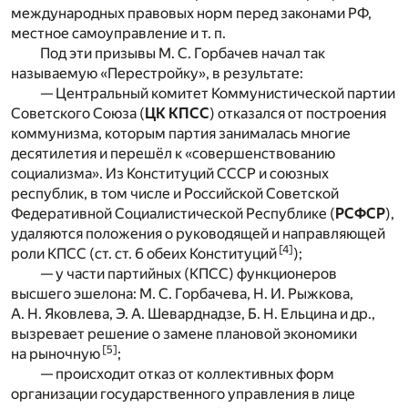
международных правовых норм перед законами РФ,
местное самоуправление и т. п.
Под эти призывы М. С. Горбачев начал так
называемую «Перестройку», в результате:
— Центральный комитет Коммунистической партии
Советского Союза (
ЦК
КПСС
) отказался от построения
коммунизма, которым партия занималась многие
десятилетия и перешёл к «совершенствованию
социализма». Из Конституций СССР и союзных
республик, в том числе и Российской Советской
Федеративной Социалистической Республике (
РСФСР
),
удаляются положения о руководящей и направляющей
[4]
роли КПСС (ст. ст. 6 обеих Конституций
);
— у части партийных (КПСС) функционеров
высшего эшелона: М. С. Горбачева, Н. И. Рыжкова,
А. Н. Яковлева, Э. А. Шеварднадзе, Б. Н. Ельцина и др.,
вызревает решение о замене плановой экономики
[5]
на рыночную
;
— происходит отказ от коллективных форм
организации государственного управления в лице