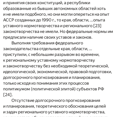
и принятия своих конституций, а республики
образованные из бывших автономных областей хоть
и не имели подобного, но они могли опереться на опыт
АССР созданных до 1990 г., то края, области, …опыта
уставного нормотворчества и регионального [23]
законотворчества не имели. Но федеральные нормы им
предписали наличие своих уставов и законов.
Выполняя требования федерального
законодательства отдельные края, области, …
приступили, с небольшим разрывом во времени,
к региональному уставному нормотворчеству
и законотворчеству без необходимой теоретической,
идеологической, экономической, правовой подготовки,
долгосрочного прогнозирования и планирования,
только исходя из понимания этих процессов
политикумом (политической элитой) субъектов РФ
[24].
Отсутствие долгосрочного прогнозирования
и планирования, теоретического обоснования целей
и задач регионального уставного нормотворчества,