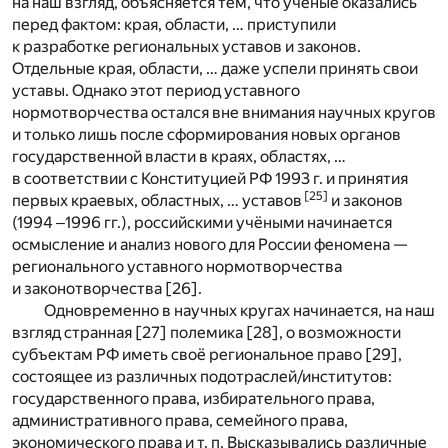
на наш взгляд, объясняется тем, что учёные оказались
перед фактом: края, области, … приступили
к разработке региональных уставов и законов.
Отдельные края, области, … даже успели принять свои
уставы. Однако этот период уставного
нормотворчества остался вне внимания научных кругов
и только лишь после сформирования новых органов
государственной власти в краях, областях, …
в соответствии с Конституцией РФ 1993 г. и принятия
[25]
первых краевых, областных, … уставов
и законов
(1994 ‒1996 гг.), российскими учёными начинается
осмысление и анализ нового для России феномена —
регионального уставного нормотворчества
и законотворчества [26].
Одновременно в научных кругах начинается, на наш
взгляд странная [27] полемика [28], о возможности
субъектам РФ иметь своё региональное право [29],
состоящее из различных подотраслей/институтов:
государственного права, избирательного права,
административного права, семейного права,
экономического права и т. п. Высказывались различные