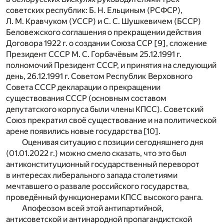
советских республик: Б. Н. Ельциным (РСФСР),
Л. М. Кравчуком (УССР) и С. С. Шушкевичем (БССР)
Беловежского соглашения о прекращении действия
Договора 1922 г. о создании Союза ССР [9], сложение
Президент СССР М. С. Горбачёвым 25.12.1991 г.
полномочий Президент СССР, и принятия на следующий
день, 26.12.1991 г. Советом Республик
Верховного
Совета СССР декларации о прекращении
существования СССР (основным составом
депутатского корпуса были члены КПСС). Советский
Союз прекратил своё существование и на политической
арене появились новые государства [10].
Оценивая ситуацию с позиции сегодняшнего дня
(01.01.2022 г.) можно смело сказать, что это был
антиконституционный государственный переворот
в интересах либерального запада столетиями
мечтавшего о развале российского государства,
проведённый функционерами КПСС высокого ранга.
Апофеозом всей этой антипартийной,
антисоветской и антинародной пропагандистской